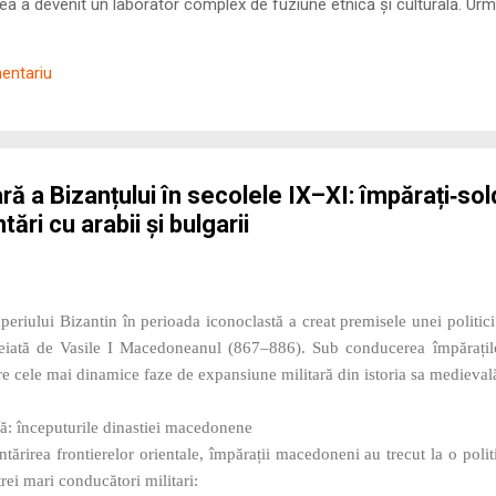
 a devenit un laborator complex de fuziune etnică și culturală. Urmă
nilor romani ( cives Romani ) în țesutul urban și rural dobrogean –
ul procesului de rom...
mentariu
ră a Bizanțului în secolele IX–XI: împărați‑sol
ări cu arabii și bulgarii
eriului Bizantin în perioada iconoclastă a creat premisele unei politic
eiată de Vasile I Macedoneanul (867–886). Sub conducerea împărațilo
re cele mai dinamice faze de expansiune militară din istoria sa medieval
vă: începuturile dinastiei macedonene
întărirea frontierelor orientale, împărații macedoneni au trecut la o poli
rei mari conducători militari: