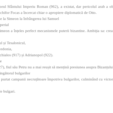
torul Sfântului Imperiu Roman (962), a existat, dar pericolul arab a obl
ichifor Focas a încercat chiar o apropiere diplomatică de Otto.
 de la Simeon la înfrângerea lui Samuel
perial
imeon a înțeles perfect mecanismele puterii bizantine. Ambiția sa: cre
l și Tesalonicul,
acedonia,
nchialos (917) și Adrianopol (922).
re
), fiul său Petru nu a mai reușit să mențină presiunea asupra Bizanțului
ingătorul bulgarilor
a purtat campanii necruțătoare împotriva bulgarilor, culminând cu victo
e bulgari.