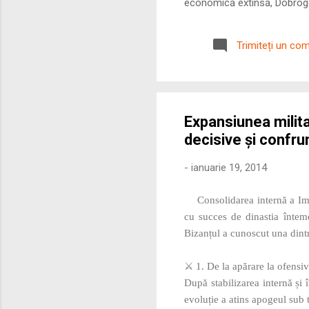
economică extinsă, Dobrogea
roman – în special a cetățe
precizie profunzimea și ritm
Trimiteți un co
Expansiunea milita
decisive și confrunt
-
ianuarie 19, 2014
Consolidarea internă a Imp
cu succes de dinastia întem
Bizanțul a cunoscut una dint
⚔️ 1. De la apărare la ofensi
După stabilizarea internă și 
evoluție a atins apogeul sub t