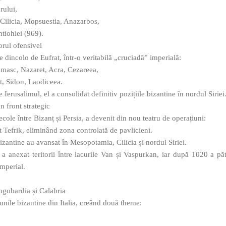
rului,
 Cilicia, Mopsuestia, Anazarbos,
ntiohiei (969).
orul ofensivei
 dincolo de Eufrat, într-o veritabilă „cruciadă” imperială:
amasc, Nazaret, Acra, Cezareea,
t, Sidon, Laodiceea.
 Ierusalimul, el a consolidat definitiv pozițiile bizantine în nordul Siriei
n front strategic
cole între Bizanț și Persia, a devenit din nou teatru de operațiuni:
it Tefrik, eliminând zona controlată de pavlicieni.
izantine au avansat în Mesopotamia, Cilicia și nordul Siriei.
 a anexat teritorii între lacurile Van și Vaspurkan, iar după 1020 a pă
imperial.
ongobardia și Calabria
unile bizantine din Italia, creând două theme: