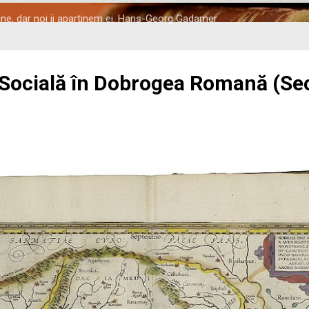
tine, dar noi ii apartinem ei. Hans-Georg Gadamer
 Socială în Dobrogea Romană (Seco