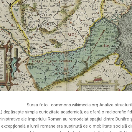
ns.wikimedia.org Analiza structurilor socia
r.) depășește simpla curiozitate academică; ea oferă o radiografie fid
inistrative ale Imperiului Roman au remodelat spațiul dintre Dunăre 
 excepțională a lumii romane era susținută de o mobilitate socială di