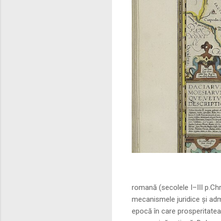
Sursa foto: commo
romană (secolele I–III p.Ch
mecanismele juridice și adm
epocă în care prosperitatea