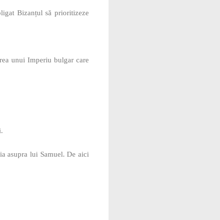
igat Bizanțul să prioritizeze
area unui Imperiu bulgar care
.
ria asupra lui Samuel. De aici