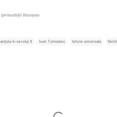
 spiritualității Bizanțului
nțului în secolul X
Ioan Tzimiskes
Istorie universala
Nichi