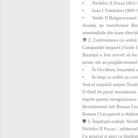
•
Nichifor II Focas (963
•
Ioan I Tzimiskes (969–
•
Vasile II Bulgaroctonu
Aceștia au transformat Biza
amenințările din toate direcții
🌍 2. Confruntarea cu arabii: 
Campaniile timpurii (Vasile I
Bizanțul a fost nevoit să fac
mixte, ele au pregătit terenul
•
În Occident, bizantinii 
•
în timp ce arabii au con
Atacul surpriză asupra Tesal
O flotă de pirați musulmani
impuls pentru reorganizarea m
Revirimentul sub Roman Le
Roman I Lecapenul a obținut 
🛡️ 3. Împărații‑soldați: Nich
Nichifor II Focas – arhitectu
Ca general și apoi ca împărat,