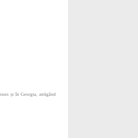
.
truns și în Georgia, atrăgând