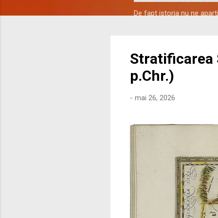
De fapt istoria nu ne apar
Stratificarea
p.Chr.)
-
mai 26, 2026