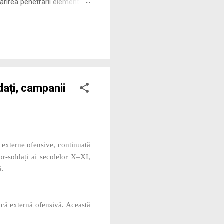
rirea penetrării elementului
 ne permite să măsurăm cu
dați, campanii
i externe ofensive, continuată
r‑soldați ai secolelor X–XI,
ă.
tică externă ofensivă. Această