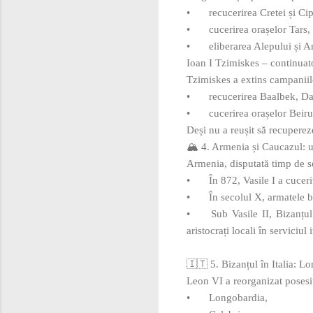
•
recucerirea Cretei și Cip
•
cucerirea orașelor Tars,
•
eliberarea Alepului și A
Ioan I Tzimiskes – continuat
Tzimiskes a extins campaniile
•
recucerirea Baalbek, D
•
cucerirea orașelor Beiru
Deși nu a reușit să recupereze
🏔️ 4. Armenia și Caucazul: u
Armenia, disputată timp de se
•
În 872, Vasile I a cucer
•
În secolul X, armatele b
•
Sub Vasile II, Bizanțul
aristocrați locali în serviciul 
🇮🇹 5. Bizanțul în Italia: L
Leon VI a reorganizat posesi
•
Longobardia,