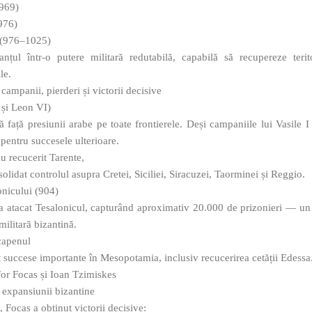
–969)
976)
l (976–1025)
nțul într-o putere militară redutabilă, capabilă să recupereze terit
le.
campanii, pierderi și victorii decisive
 și Leon VI)
ă față presiunii arabe pe toate frontierele. Deși campaniile lui Vasile 
 pentru succesele ulterioare.
au recucerit Tarente,
solidat controlul asupra Cretei, Siciliei, Siracuzei, Taorminei și Reggio.
onicului (904)
 a atacat Tesalonicul, capturând aproximativ 20.000 de prizonieri — un
ilitară bizantină.
capenul
succese importante în Mesopotamia, inclusiv recucerirea cetății Edessa
ifor Focas și Ioan Tzimiskes
l expansiunii bizantine
 Focas a obținut victorii decisive: