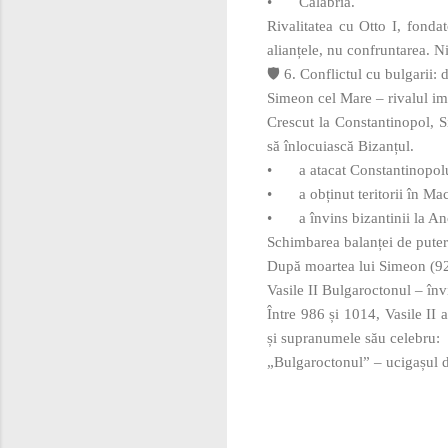
•
Calabria.
Rivalitatea cu Otto I, fonda
alianțele, nu confruntarea. N
🛡️ 6. Conflictul cu bulgarii:
Simeon cel Mare – rivalul im
Crescut la Constantinopol, S
să înlocuiască Bizanțul.
•
a atacat Constantinopolu
•
a obținut teritorii în M
•
a învins bizantinii la A
Schimbarea balanței de pute
După moartea lui Simeon (927
Vasile II Bulgaroctonul – înv
Între 986 și 1014, Vasile II 
și supranumele său celebru:
„Bulgaroctonul” – ucigașul d