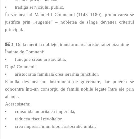
•
tradiția serviciului public.
În vremea lui Manuel I Comnenul (1143–1180), promovarea se
justifica prin „eugenie” – noblețea de sânge devenea criteriul
principal.
🏰 3. De la merit la noblețe: transformarea aristocrației bizantine
Înainte de Comneni:
•
funcțiile creau aristocrația.
După Comneni:
•
aristocrația familială crea ierarhia funcțiilor.
Familia devenea un instrument de guvernare, iar puterea se
concentra într‑un consorțiu de familii nobile legate între ele prin
alianțe.
Acest sistem:
•
consolida autoritatea imperială,
•
reducea riscul revoltelor,
•
crea impresia unui bloc aristocratic unitar.