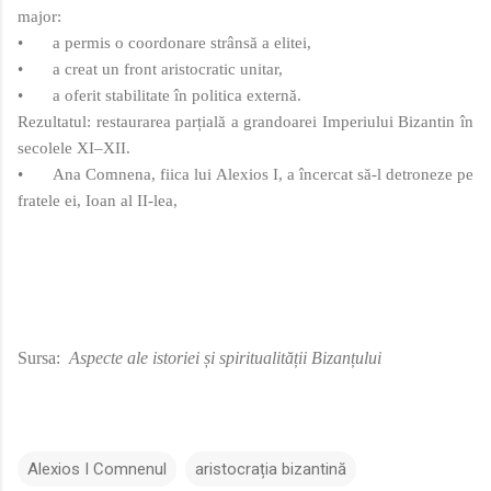
major:
•
a permis o coordonare strânsă a elitei,
•
a creat un front aristocratic unitar,
•
a oferit stabilitate în politica externă.
Rezultatul: restaurarea parțială a grandoarei Imperiului Bizantin în
secolele XI–XII.
•
Ana Comnena, fiica lui Alexios I, a încercat să‑l detroneze pe
fratele ei, Ioan al II‑lea,
Sursa:
Aspecte ale istoriei și spiritualității Bizanțului
Alexios I Comnenul
aristocrația bizantină