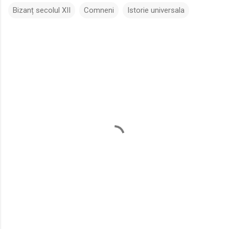
Bizanț secolul XII
Comneni
Istorie universala
C
o
m
e
n
t
a
r
i
i