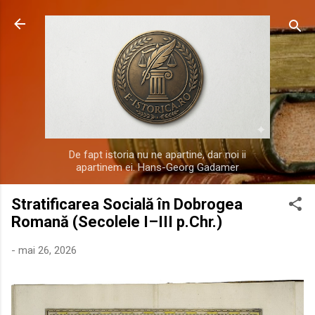
Treceți la conținutul principal
De fapt istoria nu ne apartine, dar noi ii
apartinem ei. Hans-Georg Gadamer
Stratificarea Socială în Dobrogea
Romană (Secolele I–III p.Chr.)
-
mai 26, 2026