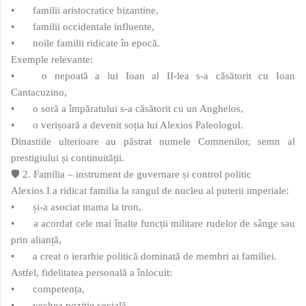
•
familii aristocratice bizantine,
•
familii occidentale influente,
•
noile familii ridicate în epocă.
Exemple relevante:
•
o nepoată a lui Ioan al II‑lea s‑a căsătorit cu Ioan
Cantacuzino,
•
o soră a împăratului s‑a căsătorit cu un Anghelos,
•
o verișoară a devenit soția lui Alexios Paleologul.
Dinastiile ulterioare au păstrat numele Comnenilor, semn al
prestigiului și continuității.
🛡️ 2. Familia – instrument de guvernare și control politic
Alexios I a ridicat familia la rangul de nucleu al puterii imperiale:
•
și‑a asociat mama la tron,
•
a acordat cele mai înalte funcții militare rudelor de sânge sau
prin alianță,
•
a creat o ierarhie politică dominată de membri ai familiei.
Astfel, fidelitatea personală a înlocuit:
•
competența,
•
vechea poziție socială,