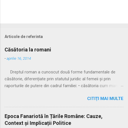
Articole de referinta
Căsătoria la romani
-
aprilie 16, 2014
Dreptul roman a cunoscut două forme fundamentale de
căsătorie, diferențiate prin statutul juridic al femeii și prin
raporturile de putere din cadrul familiei: • căsătoria cum manus
• căsătoria sine manu Multă vreme, singura formă recunoscută
CITIȚI MAI MULTE
și practicată a fost căsătoria cu manus, prin care femeia
trecea sub autoritatea soțului, devenind parte a familiei
acestuia. Spre sfârșitul Republicii, tot mai multe femei au
Epoca Fanariotă în Țările Române: Cauze,
început să evite această subordonare, trăind în uniuni
Context și Implicații Politice
nelegitime. Pentru a limita fenomenul, romanii au recunoscut și