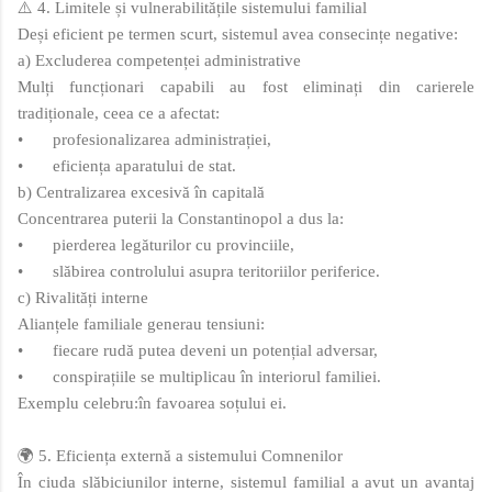
⚠️ 4. Limitele și vulnerabilitățile sistemului familial
Deși eficient pe termen scurt, sistemul avea consecințe negative:
a) Excluderea competenței administrative
Mulți funcționari capabili au fost eliminați din carierele
tradiționale, ceea ce a afectat:
•
profesionalizarea administrației,
•
eficiența aparatului de stat.
b) Centralizarea excesivă în capitală
Concentrarea puterii la Constantinopol a dus la:
•
pierderea legăturilor cu provinciile,
•
slăbirea controlului asupra teritoriilor periferice.
c) Rivalități interne
Alianțele familiale generau tensiuni:
•
fiecare rudă putea deveni un potențial adversar,
•
conspirațiile se multiplicau în interiorul familiei.
Exemplu celebru:în favoarea soțului ei.
🌍 5. Eficiența externă a sistemului Comnenilor
În ciuda slăbiciunilor interne, sistemul familial a avut un avantaj