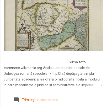
Sursa foto:
commons.wikimedia.org Analiza structurilor sociale din
Dobrogea romană (secolele I–III p.Chr.) depășește simpla
curiozitate academică; ea oferă o radiografie fidelă a modului
în care mecanismele juridice și administrative ale Imperiului
Roman au remodelat spațiul dintre Dunăre și Marea Neagră.
Într-o epocă în care prosperitatea excepțională a lumii romane
Trimiteți un comentariu
era susținută de o mobilitate socială dinamică și de o libertate