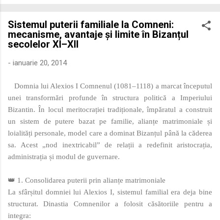
economică extinsă, Dobrogea a devenit un laborator complex
de fuziune etnică și culturală. Urmărirea penetrării elementului
Sistemul puterii familiale la Comneni:
roman – în special a cetățenilor romani ( cives Romani ) în
mecanisme, avantaje și limite în Bizanțul
țesutul urban și rural dobrogean – ne permite să măsurăm cu
secolelor XI–XII
precizie profunzimea și ritmul procesului de rom...
-
ianuarie 20, 2014
Domnia lui Alexios I Comnenul (1081–1118) a marcat începutul
unei transformări profunde în structura politică a Imperiului
Bizantin. În locul meritocrației tradiționale, împăratul a construit
un sistem de putere bazat pe familie, alianțe matrimoniale și
loialități personale, model care a dominat Bizanțul până la căderea
sa. Acest „nod inextricabil” de relații a redefinit aristocrația,
administrația și modul de guvernare.
👑 1. Consolidarea puterii prin alianțe matrimoniale
La sfârșitul domniei lui Alexios I, sistemul familial era deja bine
structurat. Dinastia Comnenilor a folosit căsătoriile pentru a
integra: