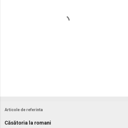
t
a
r
i
i
Articole de referinta
Căsătoria la romani