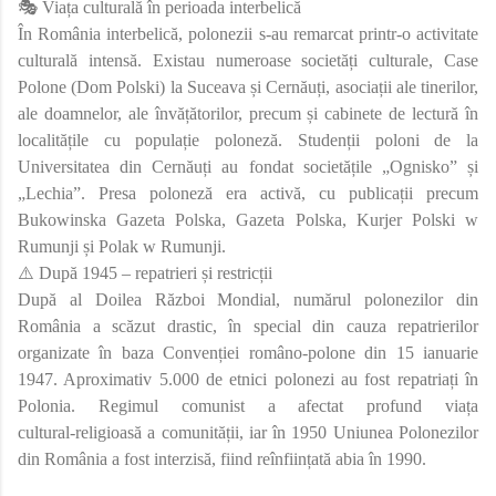
🎭 Viața culturală în perioada interbelică
În România interbelică, polonezii s-au remarcat printr-o activitate
culturală intensă. Existau numeroase societăți culturale, Case
Polone (Dom Polski) la Suceava și Cernăuți, asociații ale tinerilor,
ale doamnelor, ale învățătorilor, precum și cabinete de lectură în
localitățile cu populație poloneză. Studenții poloni de la
Universitatea din Cernăuți au fondat societățile „Ognisko” și
„Lechia”. Presa poloneză era activă, cu publicații precum
Bukowinska Gazeta Polska, Gazeta Polska, Kurjer Polski w
Rumunji și Polak w Rumunji.
⚠️ După 1945 – repatrieri și restricții
După al Doilea Război Mondial, numărul polonezilor din
România a scăzut drastic, în special din cauza repatrierilor
organizate în baza Convenției româno‑polone din 15 ianuarie
1947. Aproximativ 5.000 de etnici polonezi au fost repatriați în
Polonia. Regimul comunist a afectat profund viața
cultural‑religioasă a comunității, iar în 1950 Uniunea Polonezilor
din România a fost interzisă, fiind reînființată abia în 1990.