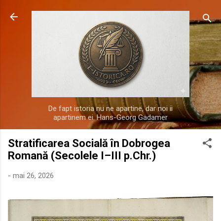
Treceți la conținutul principal
De fapt istoria nu ne apartine, dar noi ii
apartinem ei. Hans-Georg Gadamer
Stratificarea Socială în Dobrogea
Romană (Secolele I–III p.Chr.)
-
mai 26, 2026