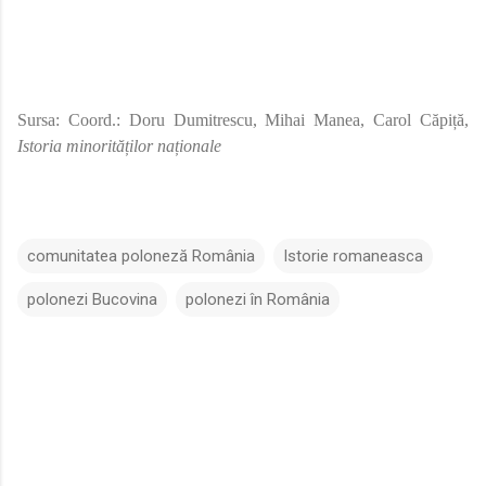
Sursa: Coord.: Doru Dumitrescu, Mihai Manea, Carol Căpiță,
Istoria minorităților naționale
comunitatea poloneză România
Istorie romaneasca
polonezi Bucovina
polonezi în România
C
o
m
e
n