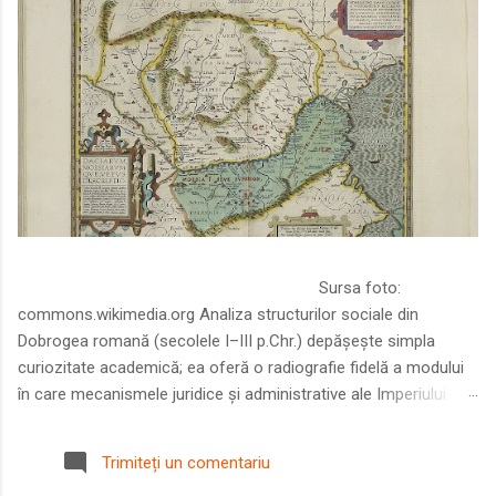
Sursa foto:
commons.wikimedia.org Analiza structurilor sociale din
Dobrogea romană (secolele I–III p.Chr.) depășește simpla
curiozitate academică; ea oferă o radiografie fidelă a modului
în care mecanismele juridice și administrative ale Imperiului
Roman au remodelat spațiul dintre Dunăre și Marea Neagră.
Într-o epocă în care prosperitatea excepțională a lumii romane
Trimiteți un comentariu
era susținută de o mobilitate socială dinamică și de o libertate