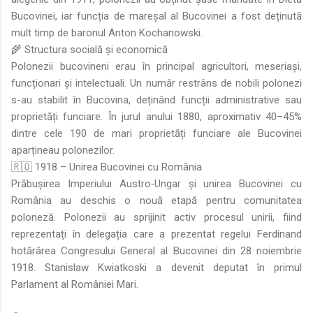
Bucovinei, iar funcția de mareșal al Bucovinei a fost deținută
mult timp de baronul Anton Kochanowski.
🌾 Structura socială și economică
Polonezii bucovineni erau în principal agricultori, meseriași,
funcționari și intelectuali. Un număr restrâns de nobili polonezi
s-au stabilit în Bucovina, deținând funcții administrative sau
proprietăți funciare. În jurul anului 1880, aproximativ 40–45%
dintre cele 190 de mari proprietăți funciare ale Bucovinei
aparțineau polonezilor.
🇷🇴 1918 – Unirea Bucovinei cu România
Prăbușirea Imperiului Austro‑Ungar și unirea Bucovinei cu
România au deschis o nouă etapă pentru comunitatea
poloneză. Polonezii au sprijinit activ procesul unirii, fiind
reprezentați în delegația care a prezentat regelui Ferdinand
hotărârea Congresului General al Bucovinei din 28 noiembrie
1918. Stanislaw Kwiatkoski a devenit deputat în primul
Parlament al României Mari.