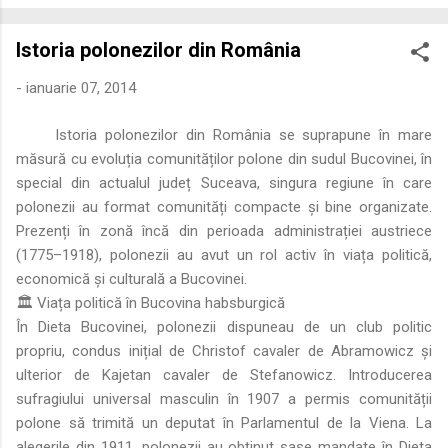
economică extinsă, Dobrogea a devenit un laborator complex
de fuziune etnică și culturală. Urmărirea penetrării elementului
Istoria polonezilor din România
roman – în special a cetățenilor romani ( cives Romani ) în
țesutul urban și rural dobrogean – ne permite să măsurăm cu
-
ianuarie 07, 2014
precizie profunzimea și ritmul procesului de rom...
Istoria polonezilor din România se suprapune în mare
măsură cu evoluția comunităților polone din sudul Bucovinei, în
special din actualul județ Suceava, singura regiune în care
polonezii au format comunități compacte și bine organizate.
Prezenți în zonă încă din perioada administrației austriece
(1775–1918), polonezii au avut un rol activ în viața politică,
economică și culturală a Bucovinei.
🏛️ Viața politică în Bucovina habsburgică
În Dieta Bucovinei, polonezii dispuneau de un club politic
propriu, condus inițial de Christof cavaler de Abramowicz și
ulterior de Kajetan cavaler de Stefanowicz. Introducerea
sufragiului universal masculin în 1907 a permis comunității
polone să trimită un deputat în Parlamentul de la Viena. La
alegerile din 1911, polonezii au obținut șase mandate în Dieta