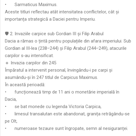
•
Sarmaticus Maximus.
Aceste titluri reflectau atât intensitatea conflictelor, cât și
importanța strategică a Daciei pentru Imperiu.
🛡️ 2. Invaziile carpice sub Gordian III și Filip Arabul
Dacia a rămas o țintă pentru populațiile din afara imperiului. Sub
Gordian al III‑lea (238–244) și Filip Arabul (244–249), atacurile
carpilor s‑au intensificat.
🔹 Invazia carpilor din 245
Împăratul a intervenit personal, învingându‑i pe carpi și
asumându‑și în 247 titlul de Carpicus Maximus.
În această perioadă:
•
funcționează timp de 11 ani o monetărie imperială în
Dacia,
•
se bat monede cu legenda Victoria Carpica,
•
limesul transalutan este abandonat, granița retrăgându‑se
pe Olt,
•
numeroase tezaure sunt îngropate, semn al nesiguranței.