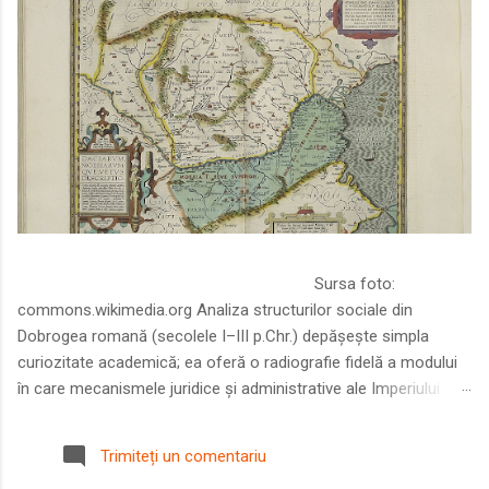
Sursa foto:
commons.wikimedia.org Analiza structurilor sociale din
Dobrogea romană (secolele I–III p.Chr.) depășește simpla
curiozitate academică; ea oferă o radiografie fidelă a modului
în care mecanismele juridice și administrative ale Imperiului
Roman au remodelat spațiul dintre Dunăre și Marea Neagră.
Într-o epocă în care prosperitatea excepțională a lumii romane
Trimiteți un comentariu
era susținută de o mobilitate socială dinamică și de o libertate