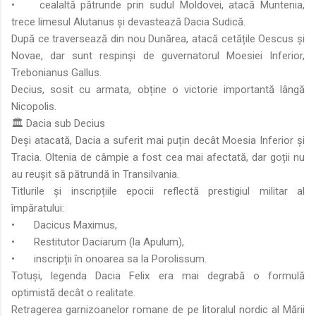
•
cealaltă pătrunde prin sudul Moldovei, atacă Muntenia,
trece limesul Alutanus și devastează Dacia Sudică.
După ce traversează din nou Dunărea, atacă cetățile Oescus și
Novae, dar sunt respinși de guvernatorul Moesiei Inferior,
Trebonianus Gallus.
Decius, sosit cu armata, obține o victorie importantă lângă
Nicopolis.
🏛️ Dacia sub Decius
Deși atacată, Dacia a suferit mai puțin decât Moesia Inferior și
Tracia. Oltenia de câmpie a fost cea mai afectată, dar goții nu
au reușit să pătrundă în Transilvania.
Titlurile și inscripțiile epocii reflectă prestigiul militar al
împăratului:
•
Dacicus Maximus,
•
Restitutor Daciarum (la Apulum),
•
inscripții în onoarea sa la Porolissum.
Totuși, legenda Dacia Felix era mai degrabă o formulă
optimistă decât o realitate.
Retragerea garnizoanelor romane de pe litoralul nordic al Mării