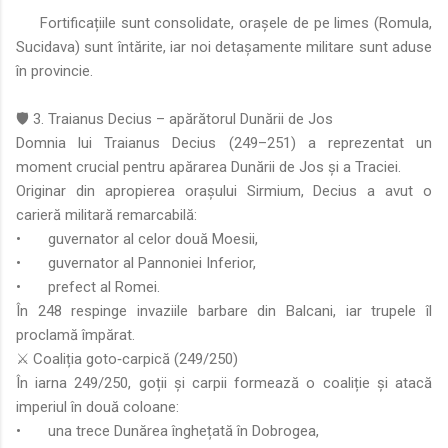
Fortificațiile sunt consolidate, orașele de pe limes (Romula,
Sucidava) sunt întărite, iar noi detașamente militare sunt aduse
în provincie.
🛡️ 3. Traianus Decius – apărătorul Dunării de Jos
Domnia lui Traianus Decius (249–251) a reprezentat un
moment crucial pentru apărarea Dunării de Jos și a Traciei.
Originar din apropierea orașului Sirmium, Decius a avut o
carieră militară remarcabilă:
•
guvernator al celor două Moesii,
•
guvernator al Pannoniei Inferior,
•
prefect al Romei.
În 248 respinge invaziile barbare din Balcani, iar trupele îl
proclamă împărat.
⚔️ Coaliția goto‑carpică (249/250)
În iarna 249/250, goții și carpii formează o coaliție și atacă
imperiul în două coloane:
•
una trece Dunărea înghețată în Dobrogea,