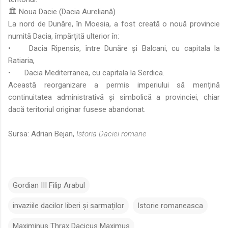
🏛️ Noua Dacie (Dacia Aureliană)
La nord de Dunăre, în Moesia, a fost creată o nouă provincie
numită Dacia, împărțită ulterior în:
•
Dacia Ripensis, între Dunăre și Balcani, cu capitala la
Ratiaria,
•
Dacia Mediterranea, cu capitala la Serdica.
Această reorganizare a permis imperiului să mențină
continuitatea administrativă și simbolică a provinciei, chiar
dacă teritoriul originar fusese abandonat.
Sursa: Adrian Bejan,
Istoria Daciei romane
Gordian III Filip Arabul
invaziile dacilor liberi și sarmaților
Istorie romaneasca
Maximinus Thrax Dacicus Maximus