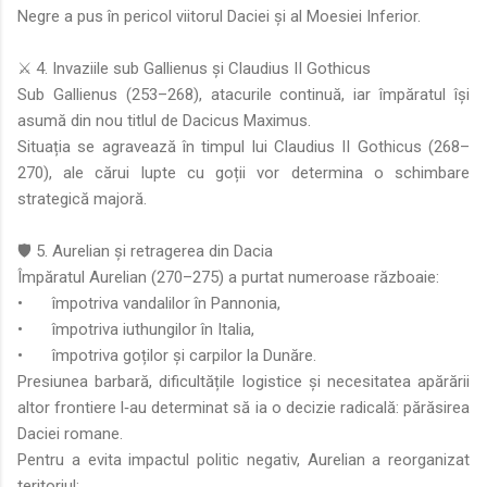
Negre a pus în pericol viitorul Daciei și al Moesiei Inferior.
⚔️ 4. Invaziile sub Gallienus și Claudius II Gothicus
Sub Gallienus (253–268), atacurile continuă, iar împăratul își
asumă din nou titlul de Dacicus Maximus.
Situația se agravează în timpul lui Claudius II Gothicus (268–
270), ale cărui lupte cu goții vor determina o schimbare
strategică majoră.
🛡️ 5. Aurelian și retragerea din Dacia
Împăratul Aurelian (270–275) a purtat numeroase războaie:
•
împotriva vandalilor în Pannonia,
•
împotriva iuthungilor în Italia,
•
împotriva goților și carpilor la Dunăre.
Presiunea barbară, dificultățile logistice și necesitatea apărării
altor frontiere l‑au determinat să ia o decizie radicală: părăsirea
Daciei romane.
Pentru a evita impactul politic negativ, Aurelian a reorganizat
teritoriul: