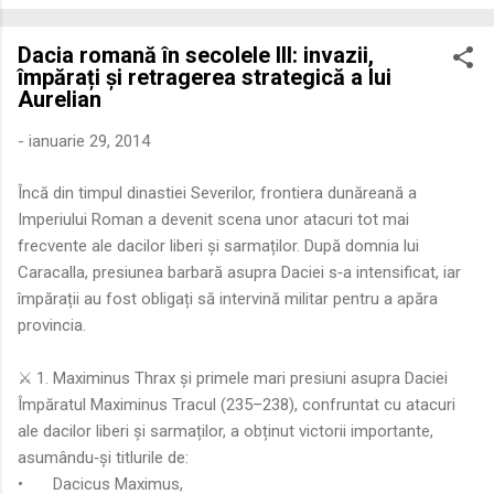
economică extinsă, Dobrogea a devenit un laborator complex
de fuziune etnică și culturală. Urmărirea penetrării elementului
Dacia romană în secolele III: invazii,
roman – în special a cetățenilor romani ( cives Romani ) în
împărați și retragerea strategică a lui
țesutul urban și rural dobrogean – ne permite să măsurăm cu
Aurelian
precizie profunzimea și ritmul procesului de rom...
-
ianuarie 29, 2014
Încă din timpul dinastiei Severilor, frontiera dunăreană a
Imperiului Roman a devenit scena unor atacuri tot mai
frecvente ale dacilor liberi și sarmaților. După domnia lui
Caracalla, presiunea barbară asupra Daciei s‑a intensificat, iar
împărații au fost obligați să intervină militar pentru a apăra
provincia.
⚔️ 1. Maximinus Thrax și primele mari presiuni asupra Daciei
Împăratul Maximinus Tracul (235–238), confruntat cu atacuri
ale dacilor liberi și sarmaților, a obținut victorii importante,
asumându‑și titlurile de:
•
Dacicus Maximus,