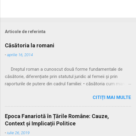
Articole de referinta
Căsătoria la romani
-
aprilie 16, 2014
Dreptul roman a cunoscut două forme fundamentale de
căsătorie, diferențiate prin statutul juridic al femeii și prin
raporturile de putere din cadrul familiei: • căsătoria cum manus
• căsătoria sine manu Multă vreme, singura formă recunoscută
CITIȚI MAI MULTE
și practicată a fost căsătoria cu manus, prin care femeia
trecea sub autoritatea soțului, devenind parte a familiei
acestuia. Spre sfârșitul Republicii, tot mai multe femei au
Epoca Fanariotă în Țările Române: Cauze,
început să evite această subordonare, trăind în uniuni
Context și Implicații Politice
nelegitime. Pentru a limita fenomenul, romanii au recunoscut și
-
iulie 26, 2019
căsătoria fără manus, care permitea femeii să rămână sub