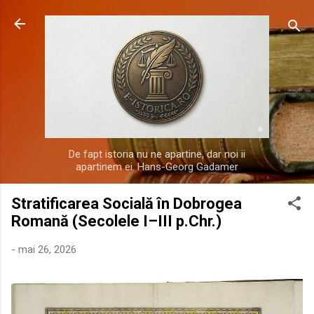
Treceți la conținutul principal
De fapt istoria nu ne apartine, dar noi ii
apartinem ei. Hans-Georg Gadamer
Stratificarea Socială în Dobrogea
Romană (Secolele I–III p.Chr.)
-
mai 26, 2026