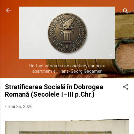
Treceți la conținutul principal
De fapt istoria nu ne apartine, dar noi ii
apartinem ei. Hans-Georg Gadamer
Stratificarea Socială în Dobrogea
Romană (Secolele I–III p.Chr.)
-
mai 26, 2026