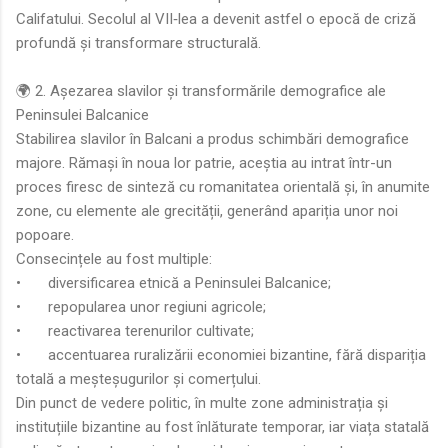
Califatului. Secolul al VII‑lea a devenit astfel o epocă de criză
profundă și transformare structurală.
🌍 2. Așezarea slavilor și transformările demografice ale
Peninsulei Balcanice
Stabilirea slavilor în Balcani a produs schimbări demografice
majore. Rămași în noua lor patrie, aceștia au intrat într-un
proces firesc de sinteză cu romanitatea orientală și, în anumite
zone, cu elemente ale grecității, generând apariția unor noi
popoare.
Consecințele au fost multiple:
•
diversificarea etnică a Peninsulei Balcanice;
•
repopularea unor regiuni agricole;
•
reactivarea terenurilor cultivate;
•
accentuarea ruralizării economiei bizantine, fără dispariția
totală a meșteșugurilor și comerțului.
Din punct de vedere politic, în multe zone administrația și
instituțiile bizantine au fost înlăturate temporar, iar viața statală