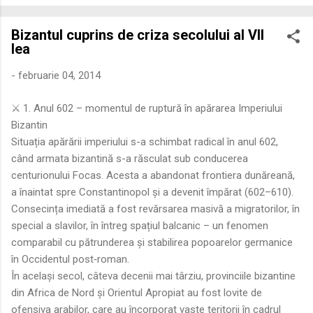
economică extinsă, Dobrogea a devenit un laborator complex
de fuziune etnică și culturală. Urmărirea penetrării elementului
Bizantul cuprins de criza secolului al VII
roman – în special a cetățenilor romani ( cives Romani ) în
lea
țesutul urban și rural dobrogean – ne permite să măsurăm cu
precizie profunzimea și ritmul procesului de rom...
-
februarie 04, 2014
⚔️ 1. Anul 602 – momentul de ruptură în apărarea Imperiului
Bizantin
Situația apărării imperiului s-a schimbat radical în anul 602,
când armata bizantină s-a răsculat sub conducerea
centurionului Focas. Acesta a abandonat frontiera dunăreană,
a înaintat spre Constantinopol și a devenit împărat (602–610).
Consecința imediată a fost revărsarea masivă a migratorilor, în
special a slavilor, în întreg spațiul balcanic – un fenomen
comparabil cu pătrunderea și stabilirea popoarelor germanice
în Occidentul post‑roman.
În același secol, câteva decenii mai târziu, provinciile bizantine
din Africa de Nord și Orientul Apropiat au fost lovite de
ofensiva arabilor, care au încorporat vaste teritorii în cadrul