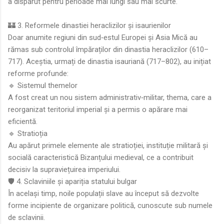
a dispărut pentru perioade mai lungi sau mai scurte.
🏰 3. Reformele dinastiei heraclizilor și isaurienilor
Doar anumite regiuni din sud‑estul Europei și Asia Mică au
rămas sub controlul împăraților din dinastia heraclizilor (610–
717). Aceștia, urmați de dinastia isauriană (717–802), au inițiat
reforme profunde:
🔹 Sistemul themelor
A fost creat un nou sistem administrativ‑militar, thema, care a
reorganizat teritoriul imperial și a permis o apărare mai
eficientă.
🔹 Stratioția
Au apărut primele elemente ale stratioției, instituție militară și
socială caracteristică Bizanțului medieval, ce a contribuit
decisiv la supraviețuirea imperiului.
🛡️ 4. Sclaviniile și apariția statului bulgar
În același timp, noile populații slave au început să dezvolte
forme incipiente de organizare politică, cunoscute sub numele
de sclavinii.