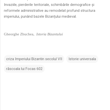
Invaziile, pierderile teritoriale, schimbările demografice și
reformele administrative au remodelat profund structura
imperiului, punând bazele Bizanțului medieval.
Gheorghe Zbuchea,
Istoria Bizantului
criza Imperiului Bizantin secolul VII
Istorie universala
răscoala lui Focas 602
C
o
m
e
n