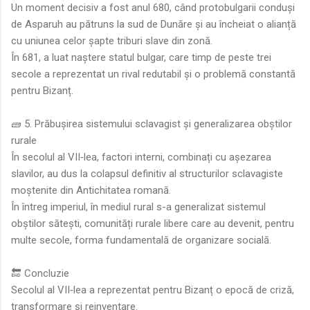
Un moment decisiv a fost anul 680, când protobulgarii conduși
de Asparuh au pătruns la sud de Dunăre și au încheiat o alianță
cu uniunea celor șapte triburi slave din zonă.
În 681, a luat naștere statul bulgar, care timp de peste trei
secole a reprezentat un rival redutabil și o problemă constantă
pentru Bizanț.
🧱 5. Prăbușirea sistemului sclavagist și generalizarea obștilor
rurale
În secolul al VII‑lea, factori interni, combinați cu așezarea
slavilor, au dus la colapsul definitiv al structurilor sclavagiste
moștenite din Antichitatea romană.
În întreg imperiul, în mediul rural s-a generalizat sistemul
obștilor sătești, comunități rurale libere care au devenit, pentru
multe secole, forma fundamentală de organizare socială.
🔚 Concluzie
Secolul al VII‑lea a reprezentat pentru Bizanț o epocă de criză,
transformare și reinventare.