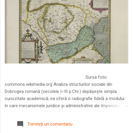
Sursa foto:
commons.wikimedia.org Analiza structurilor sociale din
Dobrogea romană (secolele I–III p.Chr.) depășește simpla
curiozitate academică; ea oferă o radiografie fidelă a modului
în care mecanismele juridice și administrative ale Imperiului
Roman au remodelat spațiul dintre Dunăre și Marea Neagră.
Într-o epocă în care prosperitatea excepțională a lumii romane
Trimiteți un comentariu
era susținută de o mobilitate socială dinamică și de o libertate