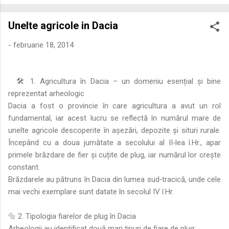
economică extinsă, Dobrogea a devenit un laborator complex
de fuziune etnică și culturală. Urmărirea penetrării elementului
Unelte agricole in Dacia
roman – în special a cetățenilor romani ( cives Romani ) în
țesutul urban și rural dobrogean – ne permite să măsurăm cu
-
februarie 18, 2014
precizie profunzimea și ritmul procesului de rom...
🛠️ 1. Agricultura în Dacia – un domeniu esențial și bine
reprezentat arheologic
Dacia a fost o provincie în care agricultura a avut un rol
fundamental, iar acest lucru se reflectă în numărul mare de
unelte agricole descoperite în așezări, depozite și situri rurale.
Începând cu a doua jumătate a secolului al II‑lea î.Hr., apar
primele brăzdare de fier și cuțite de plug, iar numărul lor crește
constant.
Brăzdarele au pătruns în Dacia din lumea sud‑tracică, unde cele
mai vechi exemplare sunt datate în secolul IV î.Hr.
🔩 2. Tipologia fiarelor de plug în Dacia
Arheologii au identificat două mari tipuri de fiare de plug: