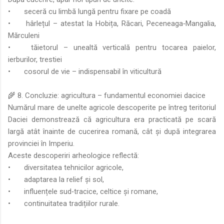
•
seceră cu limbă lungă pentru fixare pe coadă
•
hârlețul – atestat la Hobița, Răcari, Peceneaga‑Mangalia,
Mărculeni
•
tăietorul – unealtă verticală pentru tocarea paielor,
ierburilor, trestiei
•
cosorul de vie – indispensabil în viticultură
🌾 8. Concluzie: agricultura – fundamentul economiei dacice
Numărul mare de unelte agricole descoperite pe întreg teritoriul
Daciei demonstrează că agricultura era practicată pe scară
largă atât înainte de cucerirea romană, cât și după integrarea
provinciei în Imperiu.
Aceste descoperiri arheologice reflectă:
•
diversitatea tehnicilor agricole,
•
adaptarea la relief și sol,
•
influențele sud‑tracice, celtice și romane,
•
continuitatea tradițiilor rurale.