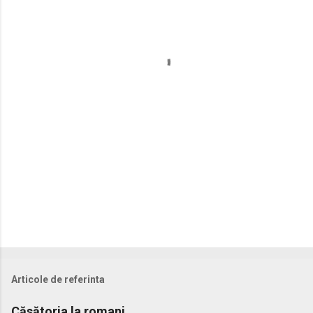
n
t
a
r
i
i
Articole de referinta
Căsătoria la romani