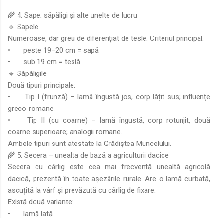
🌾 4. Sape, săpăligi și alte unelte de lucru
🔹 Sapele
Numeroase, dar greu de diferențiat de tesle. Criteriul principal:
•
peste 19–20 cm = sapă
•
sub 19 cm = teslă
🔹 Săpăligile
Două tipuri principale:
•
Tip I (frunză) – lamă îngustă jos, corp lățit sus; influențe
greco‑romane.
•
Tip II (cu coarne) – lamă îngustă, corp rotunjit, două
coarne superioare; analogii romane.
Ambele tipuri sunt atestate la Grădiștea Muncelului.
🌾 5. Secera – unealta de bază a agriculturii dacice
Secera cu cârlig este cea mai frecventă unealtă agricolă
dacică, prezentă în toate așezările rurale. Are o lamă curbată,
ascuțită la vârf și prevăzută cu cârlig de fixare.
Există două variante:
•
lamă lată