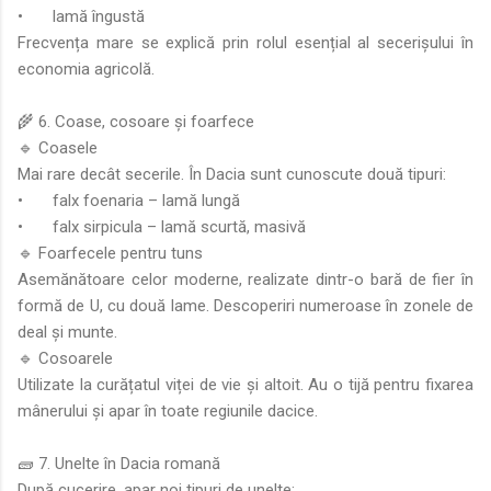
•
lamă îngustă
Frecvența mare se explică prin rolul esențial al secerișului în
economia agricolă.
🌾 6. Coase, cosoare și foarfece
🔹 Coasele
Mai rare decât secerile. În Dacia sunt cunoscute două tipuri:
•
falx foenaria – lamă lungă
•
falx sirpicula – lamă scurtă, masivă
🔹 Foarfecele pentru tuns
Asemănătoare celor moderne, realizate dintr-o bară de fier în
formă de U, cu două lame. Descoperiri numeroase în zonele de
deal și munte.
🔹 Cosoarele
Utilizate la curățatul viței de vie și altoit. Au o tijă pentru fixarea
mânerului și apar în toate regiunile dacice.
🧱 7. Unelte în Dacia romană
După cucerire, apar noi tipuri de unelte: