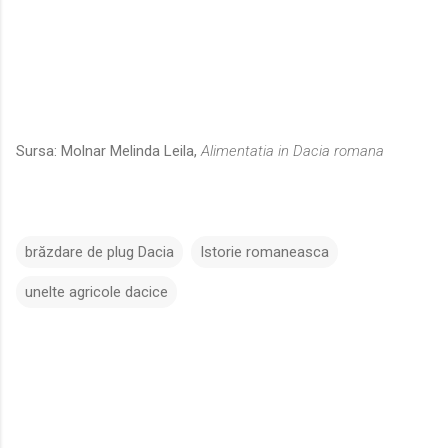
Sursa: Molnar Melinda Leila,
Alimentatia in Dacia romana
brăzdare de plug Dacia
Istorie romaneasca
unelte agricole dacice
C
o
m
e