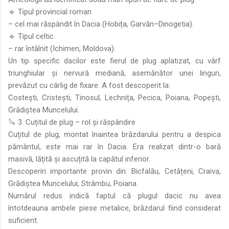
🔹 Tipul provincial roman
– cel mai răspândit în Dacia (Hobița, Garvăn–Dinogetia).
🔹 Tipul celtic
– rar întâlnit (Ichimen, Moldova).
Un tip specific dacilor este fierul de plug aplatizat, cu vârf
triunghiular și nervură mediană, asemănător unei linguri,
prevăzut cu cârlig de fixare. A fost descoperit la:
Costești, Cristești, Tinosul, Lechnița, Pecica, Poiana, Popești,
Grădiștea Muncelului.
🔪 3. Cuțitul de plug – rol și răspândire
Cuțitul de plug, montat înaintea brăzdarului pentru a despica
pământul, este mai rar în Dacia. Era realizat dintr-o bară
masivă, lățită și ascuțită la capătul inferior.
Descoperiri importante provin din: Bicfalău, Cetățeni, Craiva,
Grădiștea Muncelului, Strâmbu, Poiana.
Numărul redus indică faptul că plugul dacic nu avea
întotdeauna ambele piese metalice, brăzdarul fiind considerat
suficient.