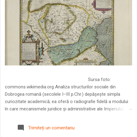
Sursa foto:
commons.wikimedia.org Analiza structurilor sociale din
Dobrogea romană (secolele I–III p.Chr.) depășește simpla
curiozitate academică; ea oferă o radiografie fidelă a modului
în care mecanismele juridice și administrative ale Imperiului
Roman au remodelat spațiul dintre Dunăre și Marea Neagră.
Într-o epocă în care prosperitatea excepțională a lumii romane
Trimiteți un comentariu
era susținută de o mobilitate socială dinamică și de o libertate