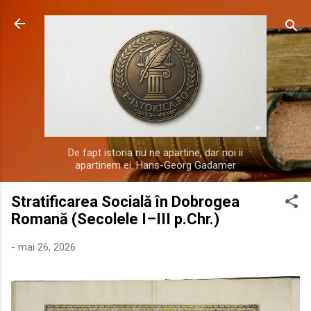
Treceți la conținutul principal
De fapt istoria nu ne apartine, dar noi ii
apartinem ei. Hans-Georg Gadamer
Stratificarea Socială în Dobrogea
Romană (Secolele I–III p.Chr.)
-
mai 26, 2026