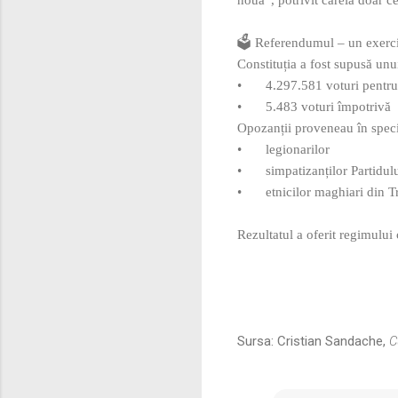
🗳️ Referendumul – un exerci
Constituția a fost supusă unu
•
4.297.581 voturi pentru
•
5.483 voturi împotrivă
Opozanții proveneau în speci
•
legionarilor
•
simpatizanților Partidul
•
etnicilor maghiari din Tr
Rezultatul a oferit regimului
Sursa: Cristian Sandache,
C