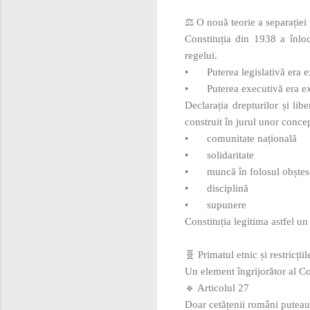
⚖️ O nouă teorie a separației 
Constituția din 1938 a înloc
regelui.
•
Puterea legislativă era 
•
Puterea executivă era ex
Declarația drepturilor și libe
construit în jurul unor conc
•
comunitate națională
•
solidaritate
•
muncă în folosul obștes
•
disciplină
•
supunere
Constituția legitima astfel un
🧬 Primatul etnic și restricții
Un element îngrijorător al Co
🔹 Articolul 27
Doar cetățenii români puteau d