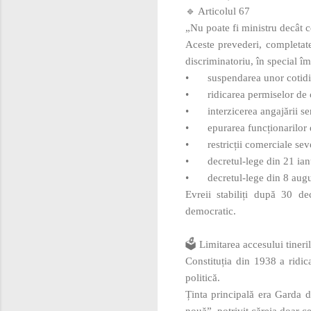
🔹 Articolul 67
„Nu poate fi ministru decât ce
Aceste prevederi, completate
discriminatoriu, în special îm
•
suspendarea unor cotid
•
ridicarea permiselor de c
•
interzicerea angajării s
•
epurarea funcționarilor e
•
restricții comerciale sev
•
decretul‑lege din 21 ian
•
decretul‑lege din 8 augu
Evreii stabiliți după 30 de
democratic.
🗳️ Limitarea accesului tineril
Constituția din 1938 a ridic
politică.
Ținta principală era Garda d
nouă”, potrivit căreia doar ce