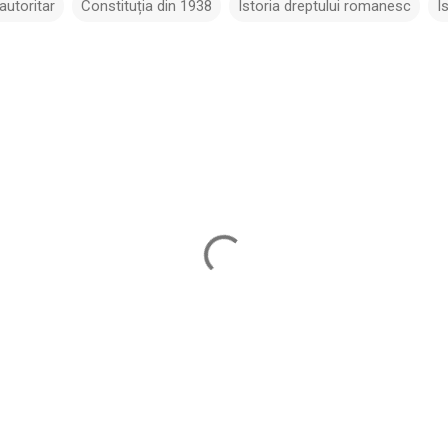
 autoritar
Constituția din 1938
Istoria dreptului romanesc
I