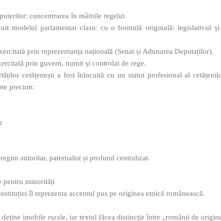
puterilor: concentrarea în mâinile regelui
uit modelul parlamentar clasic cu o formulă originală: legislativul și
exercitată prin reprezentanța națională (Senat și Adunarea Deputaților).
ercitată prin guvern, numit și controlat de rege.
rtăților cetățenești a fost înlocuită cu un statut profesional al cetățenilo
epte precum:
c
 regim autoritar, paternalist și profund centralizat.
le pentru minorități
nstituției îl reprezenta accentul pus pe originea etnică românească.
eține imobile rurale, iar textul făcea distincție între „românii de origine”