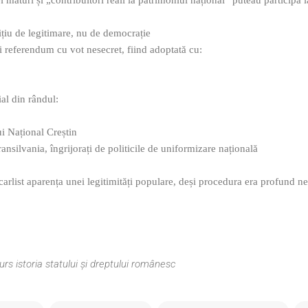
țiu de legitimare, nu de democrație
i referendum cu vot nesecret, fiind adoptată cu:
al din rândul:
ui Național Creștin
ansilvania, îngrijorați de politicile de uniformizare națională
 carlist aparența unei legitimități populare, deși procedura era profund 
urs istoria statului și dreptului românesc