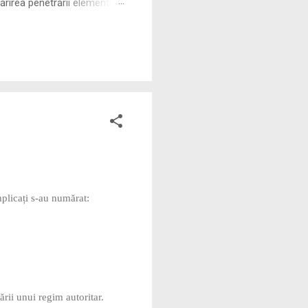
rirea penetrării elementului
 ne permite să măsurăm cu
implicați s-au numărat:
rii unui regim autoritar.