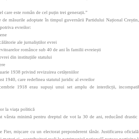
l care este român de cel puțin trei generații.”
 de măsurile adoptate în timpul guvernării Partidului Național Creștin, 
potriva evreilor:
iene
ălătorie ale jurnaliștilor evrei
ervitoarelor românce sub 40 de ani în familii evreiești
vrei din instituțiile statului
ere
uarie 1938 privind revizuirea cetățeniilor
st 1940, care redefinea statutul juridic al evreilor
cembrie 1918 erau supuși unui set amplu de interdicții, incompatib
or la viața politică
at vârsta minimă pentru dreptul de vot la 30 de ani, reducând drastic pa
e Fier, mișcare cu un electorat preponderent tânăr. Justificarea oficia
i maturi și „contribuitori reali la patrimoniul național” puteau participa l