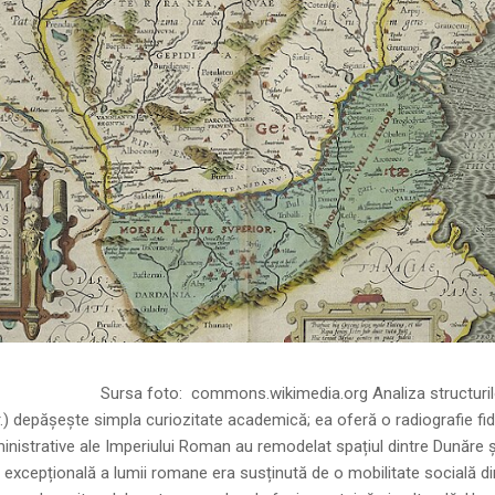
ns.wikimedia.org Analiza structurilor socia
r.) depășește simpla curiozitate academică; ea oferă o radiografie fid
inistrative ale Imperiului Roman au remodelat spațiul dintre Dunăre 
 excepțională a lumii romane era susținută de o mobilitate socială di