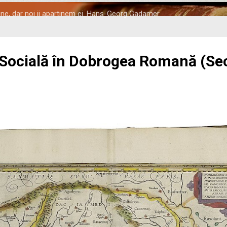
tine, dar noi ii apartinem ei. Hans-Georg Gadamer
 Socială în Dobrogea Romană (Seco