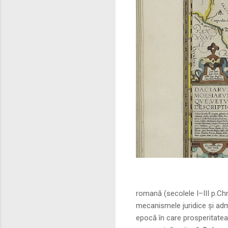
Sursa foto: commo
romană (secolele I–III p.Ch
mecanismele juridice și adm
epocă în care prosperitatea