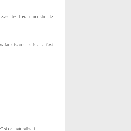
 executivul erau încredințate
r, iar discursul oficial a fost
 și cei naturalizați.