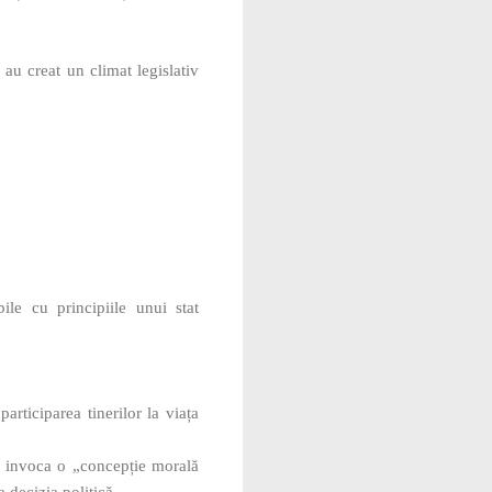
au creat un climat legislativ
ile cu principiile unui stat
rticiparea tinerilor la viața
lă invoca o „concepție morală
a decizia politică.