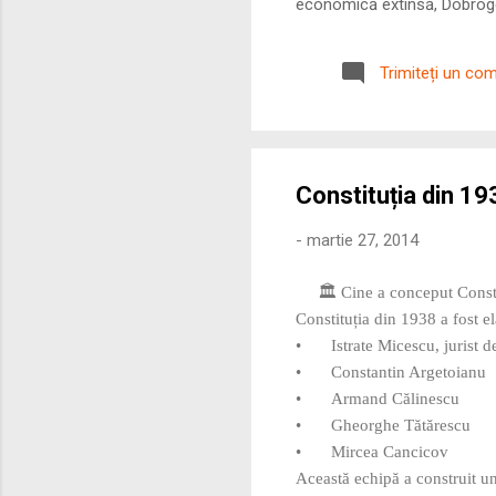
economică extinsă, Dobrogea
roman – în special a cetățe
precizie profunzimea și ritm
Trimiteți un co
Constituția din 193
-
martie 27, 2014
🏛️ Cine a conceput Const
Constituția din 1938 a fost ela
•
Istrate Micescu, jurist 
•
Constantin Argetoianu
•
Armand Călinescu
•
Gheorghe Tătărescu
•
Mircea Cancicov
Această echipă a construit un