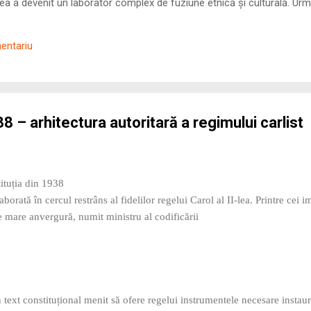
 a devenit un laborator complex de fuziune etnică și culturală. Urmă
nilor romani ( cives Romani ) în țesutul urban și rural dobrogean –
ul procesului de rom...
mentariu
8 – arhitectura autoritară a regimului carlist
ituția din 1938
borată în cercul restrâns al fidelilor regelui Carol al II‑lea. Printre cei 
de mare anvergură, numit ministru al codificării
 text constituțional menit să ofere regelui instrumentele necesare instaură