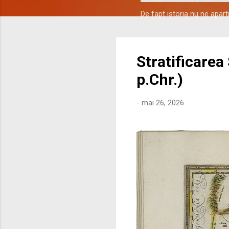
De fapt istoria nu ne apar
Stratificarea
p.Chr.)
-
mai 26, 2026