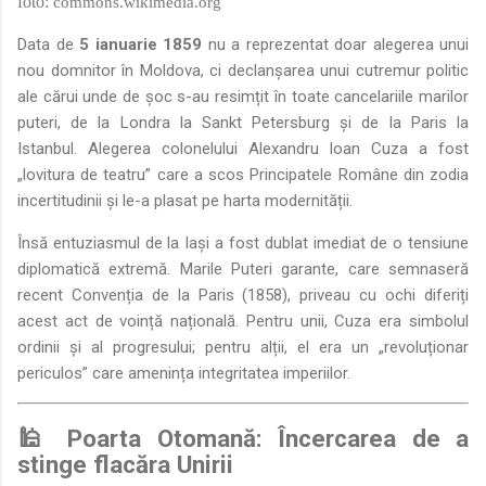
foto:
commons.wikimedia.org
Data de
5 ianuarie 1859
nu a reprezentat doar alegerea unui
nou domnitor în Moldova, ci declanșarea unui cutremur politic
ale cărui unde de șoc s-au resimțit în toate cancelariile marilor
puteri, de la Londra la Sankt Petersburg și de la Paris la
Istanbul. Alegerea colonelului Alexandru Ioan Cuza a fost
„lovitura de teatru” care a scos Principatele Române din zodia
incertitudinii și le-a plasat pe harta modernității.
Însă entuziasmul de la Iași a fost dublat imediat de o tensiune
diplomatică extremă. Marile Puteri garante, care semnaseră
recent Convenția de la Paris (1858), priveau cu ochi diferiți
acest act de voință națională. Pentru unii, Cuza era simbolul
ordinii și al progresului; pentru alții, el era un „revoluționar
periculos” care amenința integritatea imperiilor.
🕌 Poarta Otomană: Încercarea de a
stinge flacăra Unirii