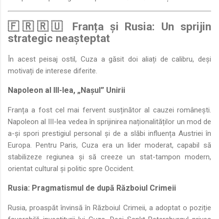
🇫🇷🇷🇺 Franța și Rusia: Un sprijin
strategic neașteptat
În acest peisaj ostil, Cuza a găsit doi aliați de calibru, deși
motivați de interese diferite.
Napoleon al III-lea, „Nașul” Unirii
Franța a fost cel mai fervent susținător al cauzei românești.
Napoleon al III-lea vedea în sprijinirea naționalităților un mod de
a-și spori prestigiul personal și de a slăbi influența Austriei în
Europa. Pentru Paris, Cuza era un lider moderat, capabil să
stabilizeze regiunea și să creeze un stat-tampon modern,
orientat cultural și politic spre Occident.
Rusia: Pragmatismul de după Războiul Crimeii
Rusia, proaspăt învinsă în Războiul Crimeii, a adoptat o poziție