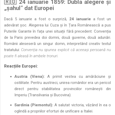
🇷🇴 24 ianuarie 1859: Dubla alegere și
„șahul” dat Europei
Dacă 5 ianuarie a fost o surpriză,
24 ianuarie
a fost un
adevărat șoc. Alegerea lui Cuza și în Țara Românească a pus
Puterile Garante în fața unei situații fără precedent: Convenția
de la Paris prevedea doi domni, două guverne, două adunări.
Românii aleseseră un singur domn, interpretând creativ textul
tratatului:
Convenția nu spunea explicit că aceeași persoană nu
poate fi aleasă în ambele tronuri.
Reacțiile Europei:
Austria (Viena):
A primit vestea cu amărăciune și
ostilitate. Pentru austrieci, unirea românilor era un pericol
direct pentru stabilitatea provinciilor românești din
Imperiu (Transilvania și Bucovina).
Sardinia (Piemontul):
A salutat victoria, văzând în ea o
oglindă a propriilor eforturi de unificare a Italiei.