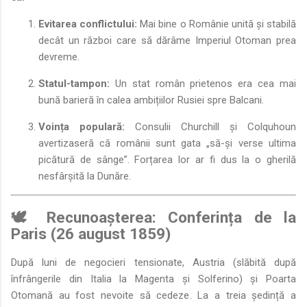
Evitarea conflictului:
Mai bine o Românie unită și stabilă
decât un război care să dărâme Imperiul Otoman prea
devreme.
Statul-tampon:
Un stat român prietenos era cea mai
bună barieră în calea ambițiilor Rusiei spre Balcani.
Voința populară:
Consulii Churchill și Colquhoun
avertizaseră că românii sunt gata „să-și verse ultima
picătură de sânge”. Forțarea lor ar fi dus la o gherilă
nesfârșită la Dunăre.
🕊️ Recunoașterea: Conferința de la
Paris (26 august 1859)
După luni de negocieri tensionate, Austria (slăbită după
înfrângerile din Italia la Magenta și Solferino) și Poarta
Otomană au fost nevoite să cedeze. La a treia ședință a