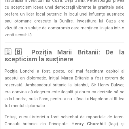
favorabilă investiturii lui Cuza. Deși Sankt Petersburgul privea
cu scepticism ideea unei democrații vibrante la granițele sale,
prefera un lider local puternic în locul unei influențe austriece
sau otomane crescute la Dunăre. Investitura lui Cuza era
văzută ca o soluție de compromis care menținea liniștea într-o
zonă sensibilă.
🇬🇧 Poziția Marii Britanii: De la
scepticism la susținere
Poziția Londrei a fost, poate, cel mai fascinant capitol al
acestui an diplomatic. Inițial, Marea Britanie a fost extrem de
rezervată. Ambasadorul britanic la Istanbul, Sir Henry Bulwer,
era convins că alegerea este ilegală și dorea ca deciziile să se
ia la Londra, nu la Paris, pentru a nu-i lăsa lui Napoleon al III-lea
tot meritul diplomatic.
Totuși, cursul istoriei a fost schimbat de rapoartele de teren.
Consulii britanici din Principate,
Henry Churchill
(Iași) și