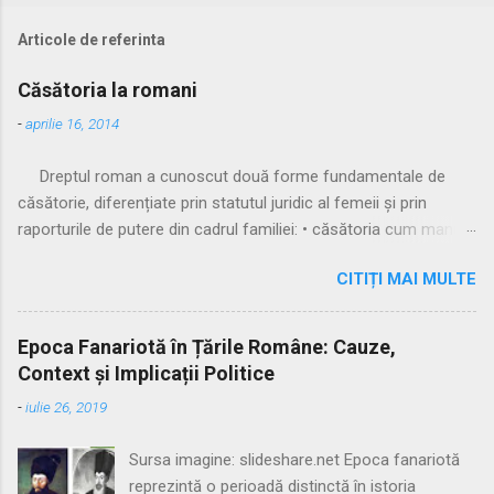
Articole de referinta
Căsătoria la romani
-
aprilie 16, 2014
Dreptul roman a cunoscut două forme fundamentale de
căsătorie, diferențiate prin statutul juridic al femeii și prin
raporturile de putere din cadrul familiei: • căsătoria cum manus
• căsătoria sine manu Multă vreme, singura formă recunoscută
CITIȚI MAI MULTE
și practicată a fost căsătoria cu manus, prin care femeia
trecea sub autoritatea soțului, devenind parte a familiei
acestuia. Spre sfârșitul Republicii, tot mai multe femei au
Epoca Fanariotă în Țările Române: Cauze,
început să evite această subordonare, trăind în uniuni
Context și Implicații Politice
nelegitime. Pentru a limita fenomenul, romanii au recunoscut și
-
iulie 26, 2019
căsătoria fără manus, care permitea femeii să rămână sub
puterea tatălui ei (pater familias), păstrându-și astfel
Sursa imagine: slideshare.net Epoca fanariotă
autonomia patrimonială. ⚖️ Formele căsătoriei cu manus
reprezintă o perioadă distinctă în istoria
Căsătoria cum manus putea fi încheiată în trei modalități