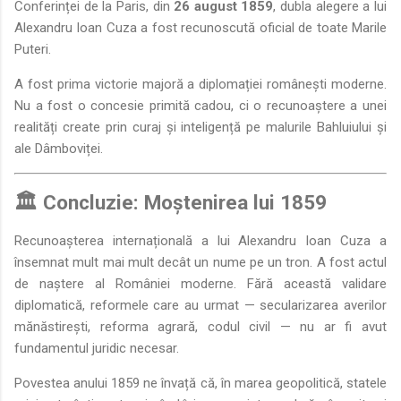
Conferinței de la Paris, din
26 august 1859
, dubla alegere a lui
Alexandru Ioan Cuza a fost recunoscută oficial de toate Marile
Puteri.
A fost prima victorie majoră a diplomației românești moderne.
Nu a fost o concesie primită cadou, ci o recunoaștere a unei
realități create prin curaj și inteligență pe malurile Bahluiului și
ale Dâmboviței.
🏛️ Concluzie: Moștenirea lui 1859
Recunoașterea internațională a lui Alexandru Ioan Cuza a
însemnat mult mai mult decât un nume pe un tron. A fost actul
de naștere al României moderne. Fără această validare
diplomatică, reformele care au urmat — secularizarea averilor
mănăstirești, reforma agrară, codul civil — nu ar fi avut
fundamentul juridic necesar.
Povestea anului 1859 ne învață că, în marea geopolitică, statele