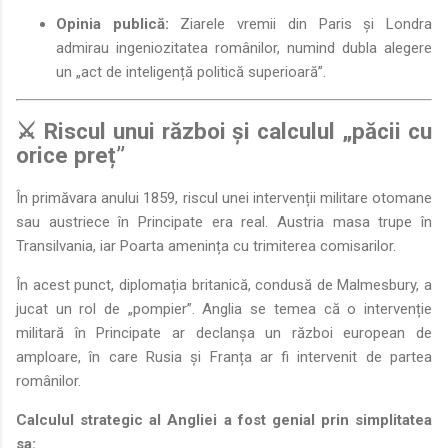
Opinia publică:
Ziarele vremii din Paris și Londra
admirau ingeniozitatea românilor, numind dubla alegere
un „act de inteligență politică superioară”.
⚔️ Riscul unui război și calculul „păcii cu
orice preț”
În primăvara anului 1859, riscul unei intervenții militare otomane
sau austriece în Principate era real. Austria masa trupe în
Transilvania, iar Poarta amenința cu trimiterea comisarilor.
În acest punct, diplomația britanică, condusă de Malmesbury, a
jucat un rol de „pompier”. Anglia se temea că o intervenție
militară în Principate ar declanșa un război european de
amploare, în care Rusia și Franța ar fi intervenit de partea
românilor.
Calculul strategic al Angliei a fost genial prin simplitatea
sa: