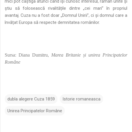
mici pot câștiga atunci când își cunosc interesul, rămân unite și
știu să folosească rivalitățile dintre „cei mari” în propriul
avantaj. Cuza nu a fost doar „Domnul Unirii”, ci și domnul care a
învățat Europa să respecte demnitatea românilor.
Sursa: Diana Dumitru,
Marea Britanie și unirea Principatelor
Române
dubla alegere Cuza 1859
Istorie romaneasca
Unirea Principatelor Române
C