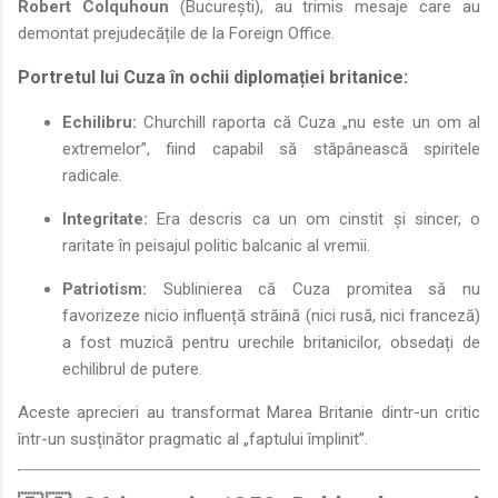
Robert Colquhoun
(București), au trimis mesaje care au
demontat prejudecățile de la Foreign Office.
Portretul lui Cuza în ochii diplomației britanice:
Echilibru:
Churchill raporta că Cuza „nu este un om al
extremelor”, fiind capabil să stăpânească spiritele
radicale.
Integritate:
Era descris ca un om cinstit și sincer, o
raritate în peisajul politic balcanic al vremii.
Patriotism:
Sublinierea că Cuza promitea să nu
favorizeze nicio influență străină (nici rusă, nici franceză)
a fost muzică pentru urechile britanicilor, obsedați de
echilibrul de putere.
Aceste aprecieri au transformat Marea Britanie dintr-un critic
într-un susținător pragmatic al „faptului împlinit”.