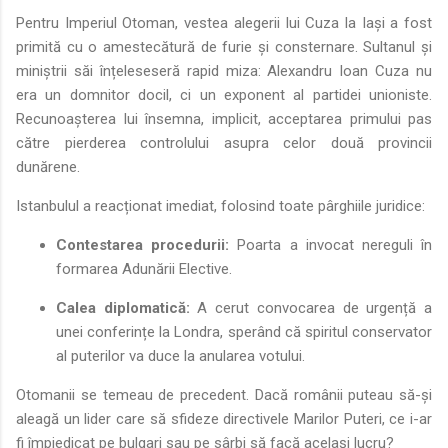
Pentru Imperiul Otoman, vestea alegerii lui Cuza la Iași a fost
primită cu o amestecătură de furie și consternare. Sultanul și
miniștrii săi înțeleseseră rapid miza: Alexandru Ioan Cuza nu
era un domnitor docil, ci un exponent al partidei unioniste.
Recunoașterea lui însemna, implicit, acceptarea primului pas
către pierderea controlului asupra celor două provincii
dunărene.
Istanbulul a reacționat imediat, folosind toate pârghiile juridice:
Contestarea procedurii:
Poarta a invocat nereguli în
formarea Adunării Elective.
Calea diplomatică:
A cerut convocarea de urgență a
unei conferințe la Londra, sperând că spiritul conservator
al puterilor va duce la anularea votului.
Otomanii se temeau de precedent. Dacă românii puteau să-și
aleagă un lider care să sfideze directivele Marilor Puteri, ce i-ar
fi împiedicat pe bulgari sau pe sârbi să facă același lucru?