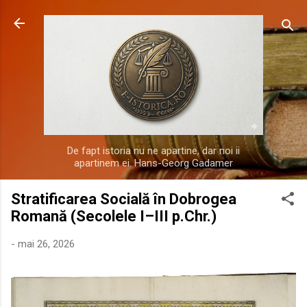
Treceți la conținutul principal
De fapt istoria nu ne apartine, dar noi ii
apartinem ei. Hans-Georg Gadamer
Stratificarea Socială în Dobrogea
Romană (Secolele I–III p.Chr.)
-
mai 26, 2026