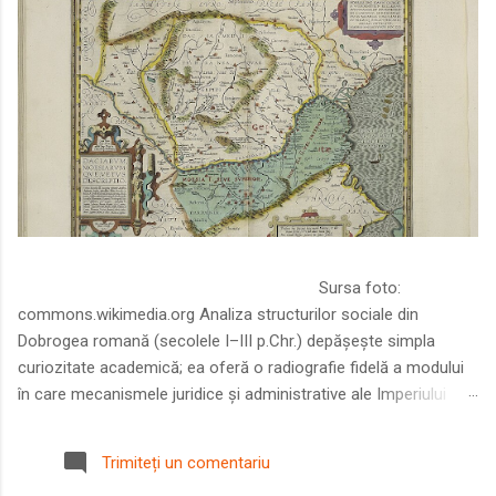
Sursa foto:
commons.wikimedia.org Analiza structurilor sociale din
Dobrogea romană (secolele I–III p.Chr.) depășește simpla
curiozitate academică; ea oferă o radiografie fidelă a modului
în care mecanismele juridice și administrative ale Imperiului
Roman au remodelat spațiul dintre Dunăre și Marea Neagră.
Într-o epocă în care prosperitatea excepțională a lumii romane
Trimiteți un comentariu
era susținută de o mobilitate socială dinamică și de o libertate