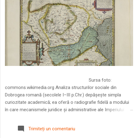
Sursa foto:
commons.wikimedia.org Analiza structurilor sociale din
Dobrogea romană (secolele I–III p.Chr.) depășește simpla
curiozitate academică; ea oferă o radiografie fidelă a modului
în care mecanismele juridice și administrative ale Imperiului
Roman au remodelat spațiul dintre Dunăre și Marea Neagră.
Într-o epocă în care prosperitatea excepțională a lumii romane
Trimiteți un comentariu
era susținută de o mobilitate socială dinamică și de o libertate