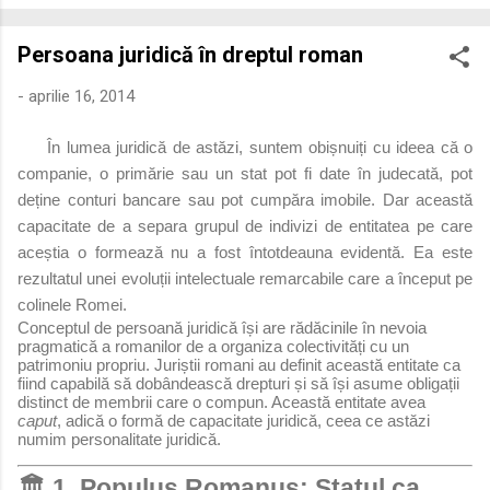
economică extinsă, Dobrogea a devenit un laborator complex
de fuziune etnică și culturală. Urmărirea penetrării elementului
Persoana juridică în dreptul roman
roman – în special a cetățenilor romani ( cives Romani ) în
țesutul urban și rural dobrogean – ne permite să măsurăm cu
-
aprilie 16, 2014
precizie profunzimea și ritmul procesului de rom...
În lumea juridică de astăzi, suntem obișnuiți cu ideea că o
companie, o primărie sau un stat pot fi date în judecată, pot
deține conturi bancare sau pot cumpăra imobile. Dar această
capacitate de a separa grupul de indivizi de entitatea pe care
aceștia o formează nu a fost întotdeauna evidentă. Ea este
rezultatul unei evoluții intelectuale remarcabile care a început pe
colinele Romei.
Conceptul de persoană juridică își are rădăcinile în nevoia
pragmatică a romanilor de a organiza colectivități cu un
patrimoniu propriu. Juriștii romani au definit această entitate ca
fiind capabilă să dobândească drepturi și să își asume obligații
distinct de membrii care o compun. Această entitate avea
caput
, adică o formă de capacitate juridică, ceea ce astăzi
numim personalitate juridică.
🏛️ 1. Populus Romanus: Statul ca