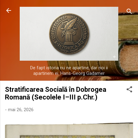
Treceți la conținutul principal
De fapt istoria nu ne apartine, dar noi ii
apartinem ei. Hans-Georg Gadamer
Stratificarea Socială în Dobrogea
Romană (Secolele I–III p.Chr.)
-
mai 26, 2026