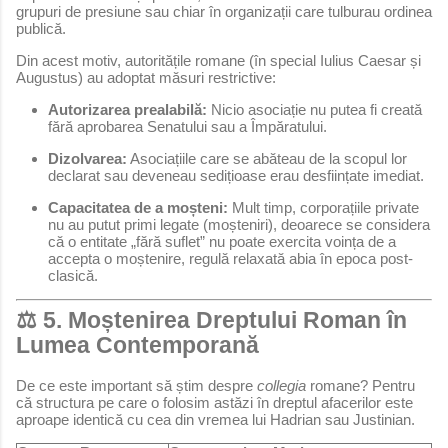
grupuri de presiune sau chiar în organizații care tulburau ordinea
publică.
Din acest motiv, autoritățile romane (în special Iulius Caesar și
Augustus) au adoptat măsuri restrictive:
Autorizarea prealabilă:
Nicio asociație nu putea fi creată
fără aprobarea Senatului sau a Împăratului.
Dizolvarea:
Asociațiile care se abăteau de la scopul lor
declarat sau deveneau sedițioase erau desființate imediat.
Capacitatea de a moșteni:
Mult timp, corporațiile private
nu au putut primi legate (moșteniri), deoarece se considera
că o entitate „fără suflet” nu poate exercita voința de a
accepta o moștenire, regulă relaxată abia în epoca post-
clasică.
⚖️ 5. Moștenirea Dreptului Roman în
Lumea Contemporană
De ce este important să știm despre
collegia
romane? Pentru
că structura pe care o folosim astăzi în dreptul afacerilor este
aproape identică cu cea din vremea lui Hadrian sau Justinian.