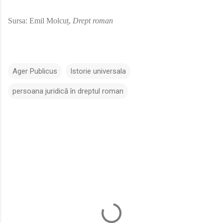
Sursa: Emil Molcuț,
Drept roman
Ager Publicus
Istorie universala
persoana juridică în dreptul roman
C
o
m
e
n
t
a
r