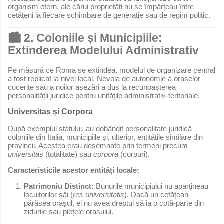
organism etern, ale cărui proprietăți nu se împărțeau între
cetățeni la fiecare schimbare de generație sau de regim politic.
🏙️ 2. Coloniile și Municipiile:
Extinderea Modelului Administrativ
Pe măsură ce Roma se extindea, modelul de organizare central
a fost replicat la nivel local. Nevoia de autonomie a orașelor
cucerite sau a noilor așezări a dus la recunoașterea
personalității juridice pentru unitățile administrativ-teritoriale.
Universitas și Corpora
După exemplul statului, au dobândit personalitate juridică
coloniile din Italia, municipiile și, ulterior, entitățile similare din
provincii. Acestea erau desemnate prin termeni precum
universitas
(totalitate) sau
corpora
(corpuri).
Caracteristicile acestor entități locale:
Patrimoniu Distinct:
Bunurile municipiului nu aparțineau
locuitorilor săi (
res universitatis
). Dacă un cetățean
părăsea orașul, el nu avea dreptul să ia o cotă-parte din
zidurile sau piețele orașului.