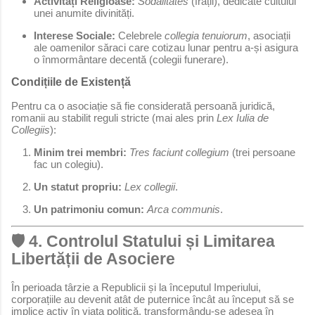
Activități Religioase:
Sodalitates
(frății), dedicate cultului
unei anumite divinități.
Interese Sociale:
Celebrele
collegia tenuiorum
, asociații
ale oamenilor săraci care cotizau lunar pentru a-și asigura
o înmormântare decentă (colegii funerare).
Condițiile de Existență
Pentru ca o asociație să fie considerată persoană juridică,
romanii au stabilit reguli stricte (mai ales prin
Lex Iulia de
Collegiis
):
Minim trei membri:
Tres faciunt collegium
(trei persoane
fac un colegiu).
Un statut propriu:
Lex collegii
.
Un patrimoniu comun:
Arca communis
.
🛡️ 4. Controlul Statului și Limitarea
Libertății de Asociere
În perioada târzie a Republicii și la începutul Imperiului,
corporațiile au devenit atât de puternice încât au început să se
implice activ în viața politică, transformându-se adesea în