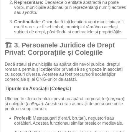
Reprezentare:
Deoarece o entitate abstractă nu poate
vorbi, municipiile acționau prin reprezentanți numiți
actores
sau
syndici
.
Continuitate:
Chiar dacă toți locuitorii unui municipiu ar fi
murit sau s-ar fi schimbat, municipiul rămânea același
subiect de drept, păstrându-și contractele și proprietățile.
🏗️ 3. Persoanele Juridice de Drept
Privat: Corporațiile și Colegiile
Dacă statul și municipiile au apărut din nevoi publice, dreptul
roman a permis și cetățenilor privați să se grupeze în asociații
cu scopuri diverse. Acestea au fost precursorii societăților
comerciale și ai ONG-urilor de astăzi.
Tipurile de Asociații (
Collegia
)
Ulterior, în sfera dreptului privat au apărut corporațiile (
corpora
)
și colegiile (
collegia
). Acestea erau asociații de persoane unite
printr-un scop comun:
Profesii:
Meșteșugari (fierari, brutari), negustori sau
corăbieri. Acestea funcționau similar breslelor medievale.