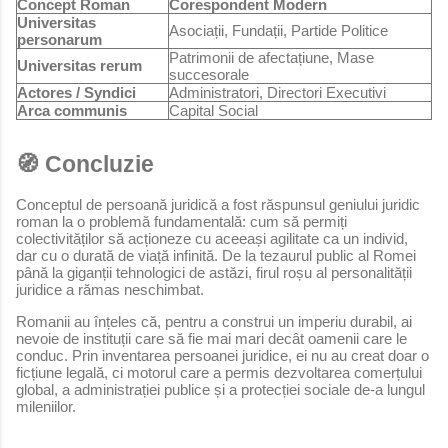
Concept Roman
Corespondent Modern
Universitas
Asociații, Fundații, Partide Politice
personarum
Patrimonii de afectațiune, Mase
Universitas rerum
succesorale
Actores / Syndici
Administratori, Directori Executivi
Arca communis
Capital Social
🧭 Concluzie
Conceptul de persoană juridică a fost răspunsul geniului juridic
roman la o problemă fundamentală: cum să permiți
colectivităților să acționeze cu aceeași agilitate ca un individ,
dar cu o durată de viață infinită. De la tezaurul public al Romei
până la giganții tehnologici de astăzi, firul roșu al personalității
juridice a rămas neschimbat.
Romanii au înțeles că, pentru a construi un imperiu durabil, ai
nevoie de instituții care să fie mai mari decât oamenii care le
conduc. Prin inventarea persoanei juridice, ei nu au creat doar o
ficțiune legală, ci motorul care a permis dezvoltarea comerțului
global, a administrației publice și a protecției sociale de-a lungul
mileniilor.