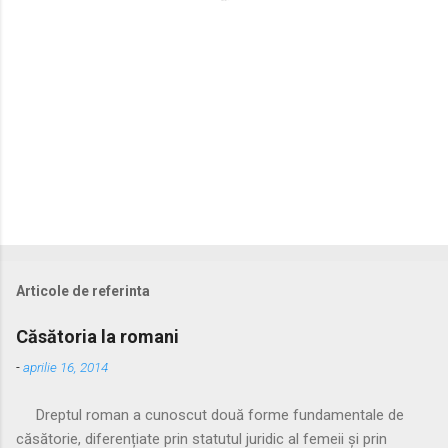
i
i
Articole de referinta
Căsătoria la romani
-
aprilie 16, 2014
Dreptul roman a cunoscut două forme fundamentale de
căsătorie, diferențiate prin statutul juridic al femeii și prin