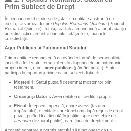
Prim Subiect de Drept
În perioada veche, ideea de „stat” ca entitate abstractă nu
exista; se vorbea despre
Populus Romanus Quiritium
(Poporul
Roman al Quiriților). Totuși, realitatea economică a forțat apariția
unei distincții clare între bunurile cetățenilor și bunurile
colectivității.
Ager Publicus și Patrimoniul Statului
Prima entitate recunoscută ca având o formă de personalitate
juridică a fost statul roman. Acesta dispunea de un patrimoniu
propriu imens, numit
ager publicus
(pământ public). Statul
participa la raporturi juridice ca un subiect distinct:
Moșteniri:
Statul putea fi desemnat moștenitor prin
testament.
Creanțe și Datorii:
Avea debitori și creditori proprii.
Fiscul:
În epoca imperială, apare
fiscus
(tezaurul
împăratului), o entitate care funcționa după reguli de drept
privat, putând fi acționată în justiție, spre deosebire de
aerarium
(tezaurul public), care ținea de dreptul public.
Această separare a permis statului să funcționeze ca un