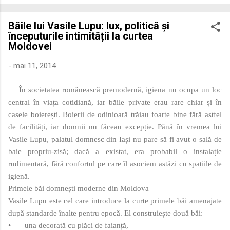
economică extinsă, Dobrogea a devenit un laborator complex
de fuziune etnică și culturală. Urmărirea penetrării elementului
Băile lui Vasile Lupu: lux, politică și
roman – în special a cetățenilor romani ( cives Romani ) în
începuturile intimității la curtea
țesutul urban și rural dobrogean – ne permite să măsurăm cu
Moldovei
precizie profunzimea și ritmul procesului de rom...
-
mai 11, 2014
În societatea românească premodernă, igiena nu ocupa un loc
central în viața cotidiană, iar băile private erau rare chiar și în
casele boierești. Boierii de odinioară trăiau foarte bine fără astfel
de facilități, iar domnii nu făceau excepție. Până în vremea lui
Vasile Lupu, palatul domnesc din Iași nu pare să fi avut o sală de
baie propriu‑zisă; dacă a existat, era probabil o instalație
rudimentară, fără confortul pe care îl asociem astăzi cu spațiile de
igienă.
Primele băi domnești moderne din Moldova
Vasile Lupu este cel care introduce la curte primele băi amenajate
după standarde înalte pentru epocă. El construiește două băi:
•
una decorată cu plăci de faianță,