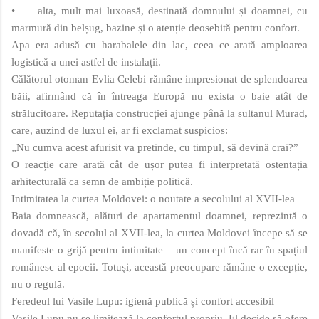
•
alta, mult mai luxoasă, destinată domnului și doamnei, cu
marmură din belșug, bazine și o atenție deosebită pentru confort.
Apa era adusă cu harabalele din lac, ceea ce arată amploarea
logistică a unei astfel de instalații.
Călătorul otoman Evlia Celebi rămâne impresionat de splendoarea
băii, afirmând că în întreaga Europă nu exista o baie atât de
strălucitoare. Reputația construcției ajunge până la sultanul Murad,
care, auzind de luxul ei, ar fi exclamat suspicios:
„Nu cumva acest afurisit va pretinde, cu timpul, să devină crai?”
O reacție care arată cât de ușor putea fi interpretată ostentația
arhitecturală ca semn de ambiție politică.
Intimitatea la curtea Moldovei: o noutate a secolului al XVII‑lea
Baia domnească, alături de apartamentul doamnei, reprezintă o
dovadă că, în secolul al XVII‑lea, la curtea Moldovei începe să se
manifeste o grijă pentru intimitate – un concept încă rar în spațiul
românesc al epocii. Totuși, această preocupare rămâne o excepție,
nu o regulă.
Feredeul lui Vasile Lupu: igienă publică și confort accesibil
Vasile Lupu nu se limitează la confortul propriu. El decide să ofere