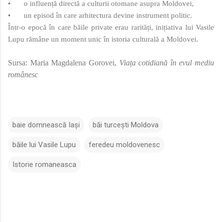
•
o influență directă a culturii otomane asupra Moldovei,
•
un episod în care arhitectura devine instrument politic.
Într-o epocă în care băile private erau rarități, inițiativa lui Vasile
Lupu rămâne un moment unic în istoria culturală a Moldovei.
Sursa: Maria Magdalena Gorovei,
Viața cotidiană în evul mediu
românesc
baie domnească Iași
băi turcești Moldova
băile lui Vasile Lupu
feredeu moldovenesc
Istorie romaneasca
C
o
m