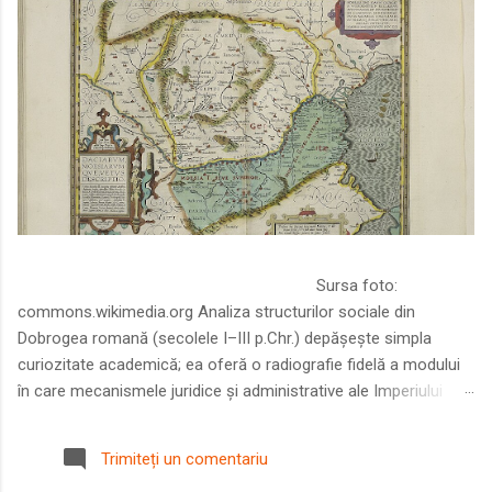
Sursa foto:
commons.wikimedia.org Analiza structurilor sociale din
Dobrogea romană (secolele I–III p.Chr.) depășește simpla
curiozitate academică; ea oferă o radiografie fidelă a modului
în care mecanismele juridice și administrative ale Imperiului
Roman au remodelat spațiul dintre Dunăre și Marea Neagră.
Într-o epocă în care prosperitatea excepțională a lumii romane
Trimiteți un comentariu
era susținută de o mobilitate socială dinamică și de o libertate