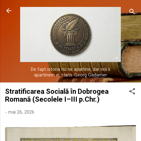
Treceți la conținutul principal
De fapt istoria nu ne apartine, dar noi ii
apartinem ei. Hans-Georg Gadamer
Stratificarea Socială în Dobrogea
Romană (Secolele I–III p.Chr.)
-
mai 26, 2026