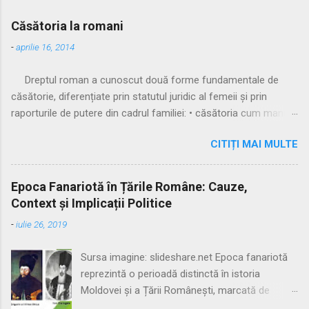
Căsătoria la romani
-
aprilie 16, 2014
Dreptul roman a cunoscut două forme fundamentale de
căsătorie, diferențiate prin statutul juridic al femeii și prin
raporturile de putere din cadrul familiei: • căsătoria cum manus
• căsătoria sine manu Multă vreme, singura formă recunoscută
CITIȚI MAI MULTE
și practicată a fost căsătoria cu manus, prin care femeia
trecea sub autoritatea soțului, devenind parte a familiei
acestuia. Spre sfârșitul Republicii, tot mai multe femei au
Epoca Fanariotă în Țările Române: Cauze,
început să evite această subordonare, trăind în uniuni
Context și Implicații Politice
nelegitime. Pentru a limita fenomenul, romanii au recunoscut și
-
iulie 26, 2019
căsătoria fără manus, care permitea femeii să rămână sub
puterea tatălui ei (pater familias), păstrându-și astfel
Sursa imagine: slideshare.net Epoca fanariotă
autonomia patrimonială. ⚖️ Formele căsătoriei cu manus
reprezintă o perioadă distinctă în istoria
Căsătoria cum manus putea fi încheiată în trei modalități
Moldovei și a Țării Românești, marcată de
distincte: 🔹 1. Confarreatio O ceremonie solemnă, rezervată
dominația indirectă a Imperiului Otoman prin