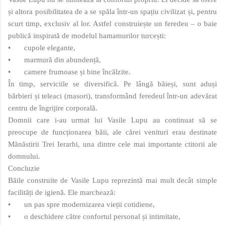
și altora posibilitatea de a se spăla într-un spațiu civilizat și, pentru
scurt timp, exclusiv al lor. Astfel construiește un feredeu – o baie
publică inspirată de modelul hamamurilor turcești:
•
cupole elegante,
•
marmură din abundență,
•
camere frumoase și bine încălzite.
În timp, serviciile se diversifică. Pe lângă băieși, sunt aduși
bărbieri și teleaci (masori), transformând feredeul într-un adevărat
centru de îngrijire corporală.
Domnii care i-au urmat lui Vasile Lupu au continuat să se
preocupe de funcționarea băii, ale cărei venituri erau destinate
Mănăstirii Trei Ierarhi, una dintre cele mai importante ctitorii ale
domnului.
Concluzie
Băile construite de Vasile Lupu reprezintă mai mult decât simple
facilități de igienă. Ele marchează:
•
un pas spre modernizarea vieții cotidiene,
•
o deschidere către confortul personal și intimitate,