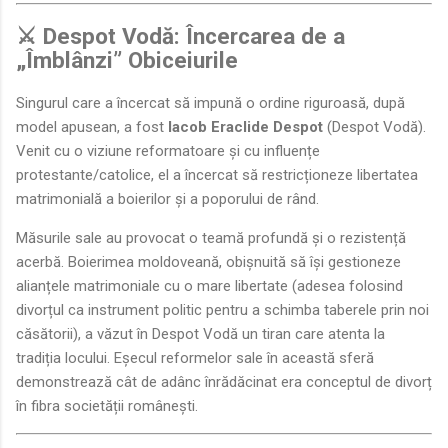
⚔️ Despot Vodă: Încercarea de a
„Îmblânzi” Obiceiurile
Singurul care a încercat să impună o ordine riguroasă, după
model apusean, a fost
Iacob Eraclide Despot
(Despot Vodă).
Venit cu o viziune reformatoare și cu influențe
protestante/catolice, el a încercat să restricționeze libertatea
matrimonială a boierilor și a poporului de rând.
Măsurile sale au provocat o teamă profundă și o rezistență
acerbă. Boierimea moldoveană, obișnuită să își gestioneze
alianțele matrimoniale cu o mare libertate (adesea folosind
divorțul ca instrument politic pentru a schimba taberele prin noi
căsătorii), a văzut în Despot Vodă un tiran care atenta la
tradiția locului. Eșecul reformelor sale în această sferă
demonstrează cât de adânc înrădăcinat era conceptul de divorț
în fibra societății românești.