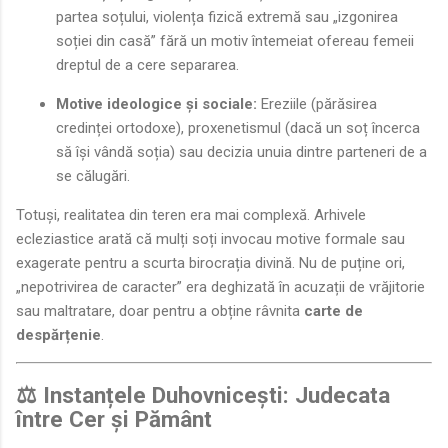
partea soțului, violența fizică extremă sau „izgonirea
soției din casă” fără un motiv întemeiat ofereau femeii
dreptul de a cere separarea.
Motive ideologice și sociale:
Ereziile (părăsirea
credinței ortodoxe), proxenetismul (dacă un soț încerca
să își vândă soția) sau decizia unuia dintre parteneri de a
se călugări.
Totuși, realitatea din teren era mai complexă. Arhivele
ecleziastice arată că mulți soți invocau motive formale sau
exagerate pentru a scurta birocrația divină. Nu de puține ori,
„nepotrivirea de caracter” era deghizată în acuzații de vrăjitorie
sau maltratare, doar pentru a obține râvnita
carte de
despărțenie
.
⚖️ Instanțele Duhovnicești: Judecata
între Cer și Pământ