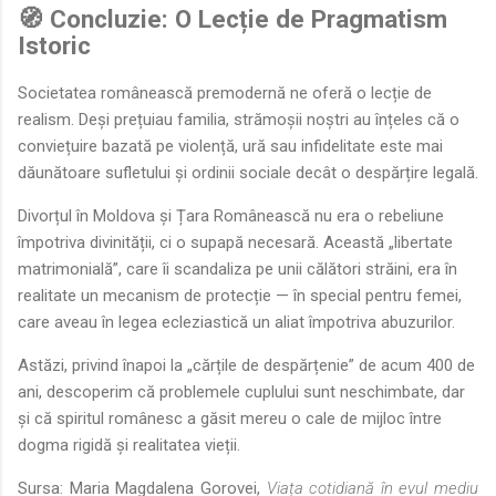
🧭 Concluzie: O Lecție de Pragmatism
Istoric
Societatea românească premodernă ne oferă o lecție de
realism. Deși prețuiau familia, strămoșii noștri au înțeles că o
conviețuire bazată pe violență, ură sau infidelitate este mai
dăunătoare sufletului și ordinii sociale decât o despărțire legală.
Divorțul în Moldova și Țara Românească nu era o rebeliune
împotriva divinității, ci o supapă necesară. Această „libertate
matrimonială”, care îi scandaliza pe unii călători străini, era în
realitate un mecanism de protecție — în special pentru femei,
care aveau în legea ecleziastică un aliat împotriva abuzurilor.
Astăzi, privind înapoi la „cărțile de despărțenie” de acum 400 de
ani, descoperim că problemele cuplului sunt neschimbate, dar
și că spiritul românesc a găsit mereu o cale de mijloc între
dogma rigidă și realitatea vieții.
Sursa: Maria Magdalena Gorovei,
Viața cotidiană în evul mediu