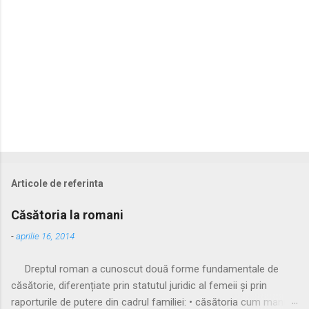
i
Articole de referinta
Căsătoria la romani
-
aprilie 16, 2014
Dreptul roman a cunoscut două forme fundamentale de
căsătorie, diferențiate prin statutul juridic al femeii și prin
raporturile de putere din cadrul familiei: • căsătoria cum manus