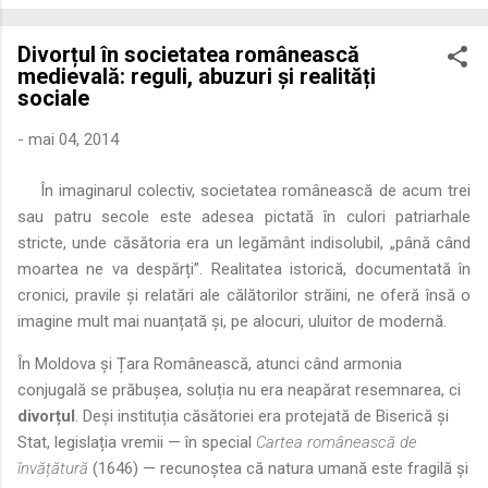
economică extinsă, Dobrogea a devenit un laborator complex
de fuziune etnică și culturală. Urmărirea penetrării elementului
Divorțul în societatea românească
roman – în special a cetățenilor romani ( cives Romani ) în
medievală: reguli, abuzuri și realități
țesutul urban și rural dobrogean – ne permite să măsurăm cu
sociale
precizie profunzimea și ritmul procesului de rom...
-
mai 04, 2014
În imaginarul colectiv, societatea românească de acum trei
sau patru secole este adesea pictată în culori patriarhale
stricte, unde căsătoria era un legământ indisolubil, „până când
moartea ne va despărți”. Realitatea istorică, documentată în
cronici, pravile și relatări ale călătorilor străini, ne oferă însă o
imagine mult mai nuanțată și, pe alocuri, uluitor de modernă.
În Moldova și Țara Românească, atunci când armonia
conjugală se prăbușea, soluția nu era neapărat resemnarea, ci
divorțul
. Deși instituția căsătoriei era protejată de Biserică și
Stat, legislația vremii — în special
Cartea românească de
învățătură
(1646) — recunoștea că natura umană este fragilă și