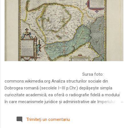
Sursa foto:
commons.wikimedia.org Analiza structurilor sociale din
Dobrogea romană (secolele I–III p.Chr.) depășește simpla
curiozitate academică; ea oferă o radiografie fidelă a modului
în care mecanismele juridice și administrative ale Imperiului
Roman au remodelat spațiul dintre Dunăre și Marea Neagră.
Într-o epocă în care prosperitatea excepțională a lumii romane
Trimiteți un comentariu
era susținută de o mobilitate socială dinamică și de o libertate