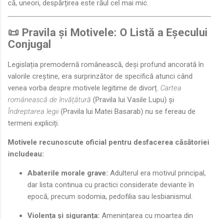
că, uneori, despărțirea este răul cel mai mic.
📜 Pravila și Motivele: O Listă a Eșecului
Conjugal
Legislația premodernă românească, deși profund ancorată în
valorile creștine, era surprinzător de specifică atunci când
venea vorba despre motivele legitime de divorț.
Cartea
românească de învățătură
(Pravila lui Vasile Lupu) și
Îndreptarea legii
(Pravila lui Matei Basarab) nu se fereau de
termeni expliciți.
Motivele recunoscute oficial pentru desfacerea căsătoriei
includeau:
Abaterile morale grave:
Adulterul era motivul principal,
dar lista continua cu practici considerate deviante în
epocă, precum sodomia, pedofilia sau lesbianismul.
Violența și siguranța:
Amenințarea cu moartea din