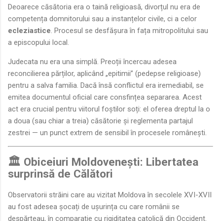
Deoarece căsătoria era o taină religioasă, divorțul nu era de
competența domnitorului sau a instanțelor civile, ci a celor
ecleziastice
. Procesul se desfășura în fața mitropolitului sau
a episcopului local.
Judecata nu era una simplă. Preoții încercau adesea
reconcilierea părților, aplicând „epitimii” (pedepse religioase)
pentru a salva familia. Dacă însă conflictul era iremediabil, se
emitea documentul oficial care consfințea separarea. Acest
act era crucial pentru viitorul foștilor soți: el oferea dreptul la o
a doua (sau chiar a treia) căsătorie și reglementa partajul
zestrei — un punct extrem de sensibil în procesele românești.
🏛️ Obiceiuri Moldovenești: Libertatea
surprinsă de Călători
Observatorii străini care au vizitat Moldova în secolele XVI-XVII
au fost adesea șocați de ușurința cu care românii se
despărțeau, în comparație cu rigiditatea catolică din Occident.