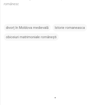
românesc
divorț în Moldova medievală
Istorie romaneasca
obiceiuri matrimoniale românești
C
o
m
e
n
t
a
r
i