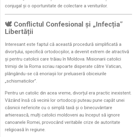
conjugal și o oportunitate de colectare a veniturilor.
🕊️ Conflictul Confesional și „Infecția”
Libertății
Interesant este faptul că această procedură simplificată a
divorțului, specifică ortodocșilor, a devenit extrem de atractivă
și pentru catolicii care trăiau în Moldova. Misionarii catolici
trimiși de la Roma scriau rapoarte disperate către Vatican,
plângându-se că enoriașii lor preluaseră obiceiurile
„schismaticilor”.
Pentru un catolic din acea vreme, divorțul era practic inexistent.
Văzând însă că vecinii lor ortodocși puteau pune capăt unei
căsnicii nefericite cu o simplă taxă și o binecuvântare
arhierească, mulți catolici moldoveni au început să ignore
canoanele Romei, provocând veritabile crize de autoritate
religioasă în regiune.