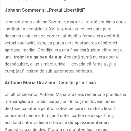
Johann Sommer și „Prețul Libertății”
Umanistul sas Johann Sommer, martor al realităților din a doua
jumătate a secolului al XVI-lea, nota un obicei care pare
desprins dintr-un cod comercial: dacă o femeie era ocărâtă
verbal sau lovită ușor, ea putea cere desfacerea căsătoriei
aproape imediat. Condiția era una financiară: plata către soț a
unei
treimi de galben de aur
. Această sumă nu era doar o
despăgubire, ci un simbol juridic — dovada că femeia „și-a
cumpărat” ieșirea de sub autoritatea bărbatului.
Antonio Maria Graziani: Divorțul prin Taxă
Un alt observator, Antonio Maria Graziani, remarca o practică și
mai simplistă în rândul bărbaților. Un soț moldovean putea
desface căsătoria pentru motive pe care un catolic le-ar fi
considerat minore, trimițând soției cartea de despărțire și
achitând către vistierie o taxă de
doisprezece denari
.
Această „taxă de divorț” arată că statul vedea în eșecul