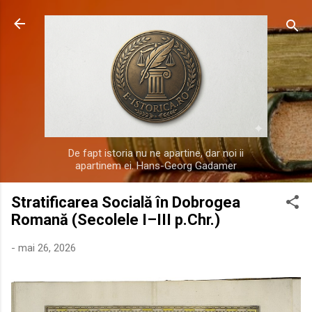
Treceți la conținutul principal
De fapt istoria nu ne apartine, dar noi ii
apartinem ei. Hans-Georg Gadamer
Stratificarea Socială în Dobrogea
Romană (Secolele I–III p.Chr.)
-
mai 26, 2026