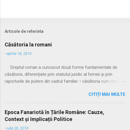
Articole de referinta
Căsătoria la romani
-
aprilie 16, 2014
Dreptul roman a cunoscut două forme fundamentale de
căsătorie, diferențiate prin statutul juridic al femeii și prin
raporturile de putere din cadrul familiei: • căsătoria cum manus
• căsătoria sine manu Multă vreme, singura formă recunoscută
CITIȚI MAI MULTE
și practicată a fost căsătoria cu manus, prin care femeia
trecea sub autoritatea soțului, devenind parte a familiei
acestuia. Spre sfârșitul Republicii, tot mai multe femei au
Epoca Fanariotă în Țările Române: Cauze,
început să evite această subordonare, trăind în uniuni
Context și Implicații Politice
nelegitime. Pentru a limita fenomenul, romanii au recunoscut și
-
iulie 26, 2019
căsătoria fără manus, care permitea femeii să rămână sub