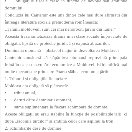
•
obligațiile fiscale cresc în funcție de nevoile sau ambițiile
domnului.
Concluzia lui Cantemir este una dintre cele mai dure afirmații din
întreaga literatură socială premodernă românească:
„Țăranii moldoveni sunt cei mai nenorociți țărani din lume.”
Această frază sintetizează drama unei clase sociale împovărate de
obligații, lipsită de protecție juridică și expusă abuzurilor.
Dominația otomană – obstacol major în dezvoltarea Moldovei
Cantemir consideră că stăpânirea otomană reprezintă principala
frână în calea dezvoltării economice a Moldovei. El identifică mai
multe mecanisme prin care Poarta slăbea economia țării:
1. Tributul și obligațiile financiare
Moldova era obligată să plătească:
•
tribut anual,
•
daruri către demnitarii otomani,
•
sume suplimentare la fiecare schimbare de domnie.
Aceste obligații nu erau stabilite în funcție de posibilitățile țării, ci
după „lăcomia turcilor” și ambiția celor care aspirau la tron.
2. Schimbările dese de domnie