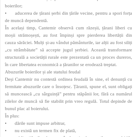
boierilor;
•
aducerea de țărani șerbi din țările vecine, pentru a spori forța
de muncă dependentă.
În același timp, Cantemir observă cum răzeșii, țărani liberi cu
moșii strămoșești, au fost împinși spre pierderea libertății din
cauza sărăciei. Mulți și-au vândut pământurile, iar alții au fost siliți
„cu strâmbătate” să accepte jugul șerbiei. Această transformare
structurală a societății rurale este prezentată ca un proces dureros,
în care libertatea economică a țăranilor se erodează treptat.
Abuzurile boierilor și ale statului feudal
Deși Cantemir nu contestă ordinea feudală în sine, el denunță cu
fermitate abuzurile care o însoțesc. Țăranii, spune el, sunt obligați
să muncească „cu sârguință” pentru stăpânii lor, fără ca numărul
zilelor de muncă să fie stabilit prin vreo regulă. Totul depinde de
bunul plac al boierului.
În plus:
•
dările sunt impuse arbitrar,
•
nu există un termen fix de plată,