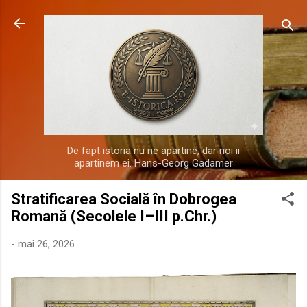
Treceți la conținutul principal
De fapt istoria nu ne apartine, dar noi ii
apartinem ei. Hans-Georg Gadamer
Stratificarea Socială în Dobrogea
Romană (Secolele I–III p.Chr.)
-
mai 26, 2026