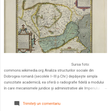
Sursa foto:
commons.wikimedia.org Analiza structurilor sociale din
Dobrogea romană (secolele I–III p.Chr.) depășește simpla
curiozitate academică; ea oferă o radiografie fidelă a modului
în care mecanismele juridice și administrative ale Imperiului
Roman au remodelat spațiul dintre Dunăre și Marea Neagră.
Într-o epocă în care prosperitatea excepțională a lumii romane
Trimiteți un comentariu
era susținută de o mobilitate socială dinamică și de o libertate