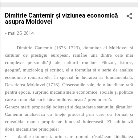
economică extinsă, Dobrogea a devenit un laborator complex
de fuziune etnică și culturală. Urmărirea penetrării elementului
Dimitrie Cantemir și viziunea economică
roman – în special a cetățenilor romani ( cives Romani ) în
asupra Moldovei
țesutul urban și rural dobrogean – ne permite să măsurăm cu
precizie profunzimea și ritmul procesului de rom...
-
mai 25, 2014
Dimitrie Cantemir (1673–1723), domnitor al Moldovei și
cărturar de prestigiu european, rămâne una dintre cele mai
complexe personalități ale culturii române. Filozof, istoric,
geograf, muzicolog și scriitor, el a formulat și o serie de analize
economice remarcabile, în special în lucrarea sa fundamentală,
Descrierea Moldovei (1716). Observațiile sale, de o luciditate rară
pentru epocă, surprind mecanismele economice, sociale și politice
care au modelat societatea moldovenească premodernă.
Geneza marii proprietăți boierești și degradarea statutului țăranilor
Cantemir analizează cu finețe procesul prin care s-a format și
consolidat marea proprietate funciară boierească. El subliniază
două mecanisme principale:
•
daniile domnești, prin care domnii răsplăteau fidelitatea