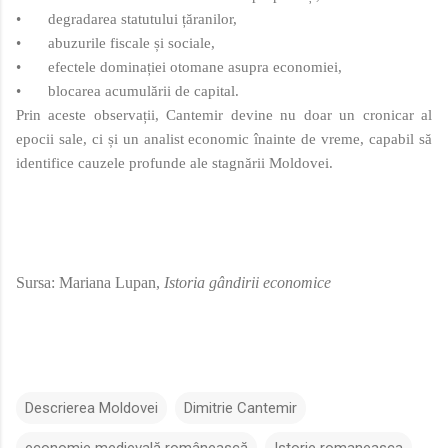
•
degradarea statutului țăranilor,
•
abuzurile fiscale și sociale,
•
efectele dominației otomane asupra economiei,
•
blocarea acumulării de capital.
Prin aceste observații, Cantemir devine nu doar un cronicar al
epocii sale, ci și un analist economic înainte de vreme, capabil să
identifice cauzele profunde ale stagnării Moldovei.
Sursa: Mariana Lupan,
Istoria gândirii economice
Descrierea Moldovei
Dimitrie Cantemir
economie medievală românească
Istorie romaneasca