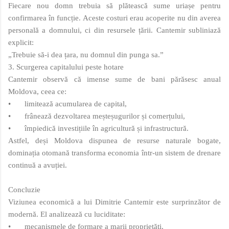
Fiecare nou domn trebuia să plătească sume uriașe pentru
confirmarea în funcție. Aceste costuri erau acoperite nu din averea
personală a domnului, ci din resursele țării. Cantemir subliniază
explicit:
„Trebuie să-i dea țara, nu domnul din punga sa.”
3. Scurgerea capitalului peste hotare
Cantemir observă că imense sume de bani părăsesc anual
Moldova, ceea ce:
•
limitează acumularea de capital,
•
frânează dezvoltarea meșteșugurilor și comerțului,
•
împiedică investițiile în agricultură și infrastructură.
Astfel, deși Moldova dispunea de resurse naturale bogate,
dominația otomană transforma economia într-un sistem de drenare
continuă a avuției.
Concluzie
Viziunea economică a lui Dimitrie Cantemir este surprinzător de
modernă. El analizează cu luciditate:
•
mecanismele de formare a marii proprietăți,