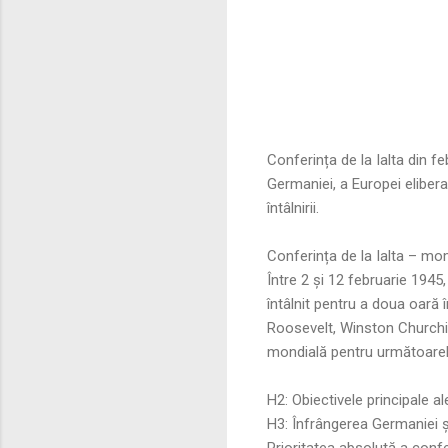
Conferința de la Ialta din f
Germaniei, a Europei elibera
întâlnirii.
Conferința de la Ialta – mom
Între 2 și 12 februarie 1945,
întâlnit pentru a doua oară în
Roosevelt, Winston Churchill 
mondială pentru următoarel
H2: Obiectivele principale al
H3: Înfrângerea Germaniei ș
Prioritatea absolută a confe