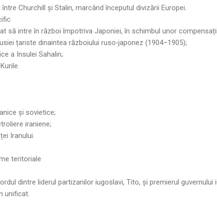
 între Churchill și Stalin, marcând începutul divizării Europei.
ific
t să intre în război împotriva Japoniei, în schimbul unor compensații 
Rusiei țariste dinaintea războiului ruso‑japonez (1904–1905);
ce a Insulei Sahalin;
Kurile.
anice și sovietice;
troliere iraniene;
i Iranului.
me teritoriale
ul dintre liderul partizanilor iugoslavi, Tito, și premierul guvernului i
 unificat.