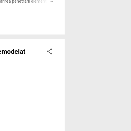
rirea penetrării elementului
 ne permite să măsurăm cu
remodelat