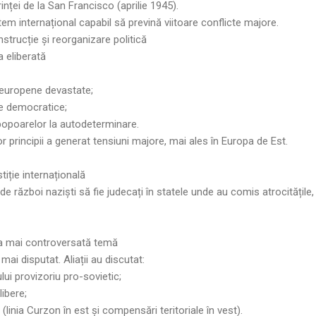
nței de la San Francisco (aprilie 1945).
em internațional capabil să prevină viitoare conflicte majore.
strucție și reorganizare politică
a eliberată
 europene devastate;
e democratice;
popoarelor la autodeterminare.
or principii a generat tensiuni majore, mai ales în Europa de Est.
stiție internațională
ii de război naziști să fie judecați în statele unde au comis atrocitățile,
a mai controversată temă
mai disputat. Aliații au discutat:
ui provizoriu pro-sovietic;
libere;
e (linia Curzon în est și compensări teritoriale în vest).