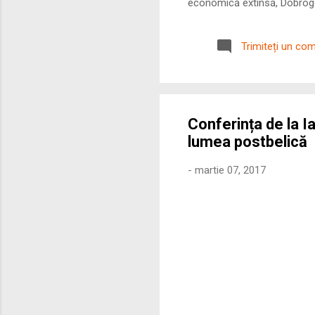
economică extinsă, Dobrogea
roman – în special a cetățe
precizie profunzimea și ritm
Trimiteți un co
Conferința de la I
lumea postbelică
-
martie 07, 2017