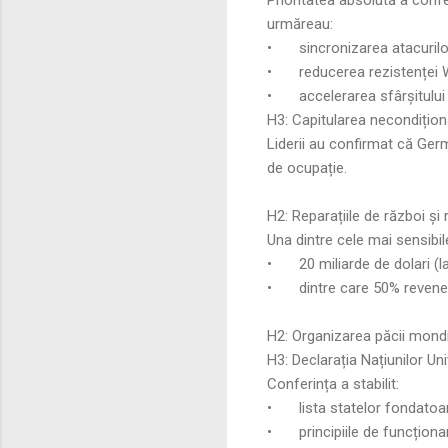
urmăreau:
•
sincronizarea atacurilo
•
reducerea rezistenței
•
accelerarea sfârșitului
H3: Capitularea necondițio
Liderii au confirmat că Germ
de ocupație.
H2: Reparațiile de război și
Una dintre cele mai sensibil
•
20 miliarde de dolari (l
•
dintre care 50% revene
H2: Organizarea păcii mondi
H3: Declarația Națiunilor Uni
Conferința a stabilit:
•
lista statelor fondatoa
•
principiile de funcționa