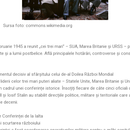
Sursa foto:
commons.wikimedia.org
ebruarie 1945 a reunit „cei trei mari” – SUA, Marea Britanie și URSS –
te și a lumii postbelice. Află principalele hotărâri, controverse și con
entul decisiv al sfârșitului celui de‑al Doilea Război Mondial
 liderii celor trei mari puteri aliate – Statele Unite, Marea Britanie și 
 cadrul unei conferințe istorice. Însoțiți fiecare de câte cinci oficiali d
și Iosif Stalin au stabilit direcțiile politice, militare și teritoriale c
e decenii.
e Conferinței de la Ialta
i scurtarea războiului
rinței a fost coordonarea operațiunilor militare pentru a grăbi capitul