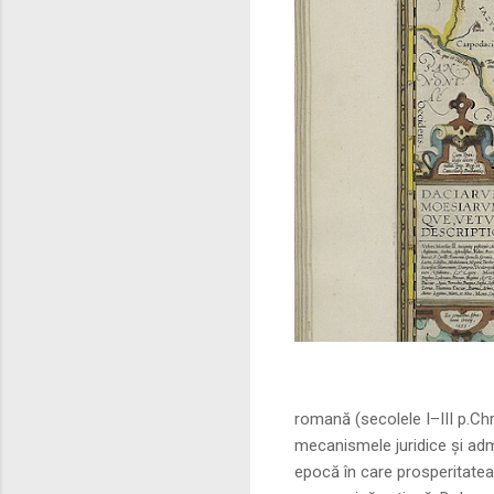
Sursa foto: commo
romană (secolele I–III p.Ch
mecanismele juridice și adm
epocă în care prosperitatea