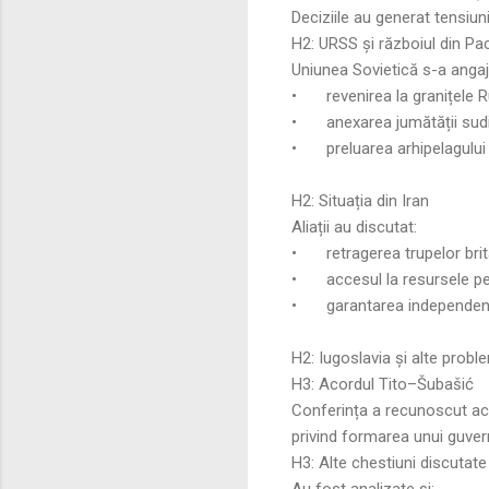
Deciziile au generat tensiuni
H2: URSS și războiul din Pac
Uniunea Sovietică s-a angaja
•
revenirea la granițele 
•
anexarea jumătății sudi
•
preluarea arhipelagului 
H2: Situația din Iran
Aliații au discutat:
•
retragerea trupelor brit
•
accesul la resursele pe
•
garantarea independențe
H2: Iugoslavia și alte proble
H3: Acordul Tito–Šubašić
Conferința a recunoscut acord
privind formarea unui guvern
H3: Alte chestiuni discutate
Au fost analizate și: