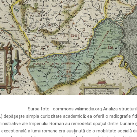
ns.wikimedia.org Analiza structurilor socia
r.) depășește simpla curiozitate academică; ea oferă o radiografie fid
inistrative ale Imperiului Roman au remodelat spațiul dintre Dunăre 
 excepțională a lumii romane era susținută de o mobilitate socială di