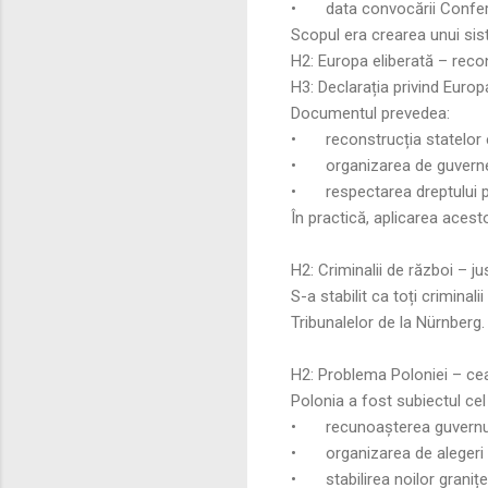
•
data convocării Conferi
Scopul era crearea unui sist
H2: Europa eliberată – recon
H3: Declarația privind Europ
Documentul prevedea:
•
reconstrucția statelor
•
organizarea de guvern
•
respectarea dreptului 
În practică, aplicarea acest
H2: Criminalii de război – ju
S-a stabilit ca toți criminal
Tribunalelor de la Nürnberg.
H2: Problema Poloniei – ce
Polonia a fost subiectul cel 
•
recunoașterea guvernul
•
organizarea de alegeri 
•
stabilirea noilor graniț