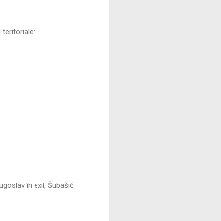
teritoriale:
ugoslav în exil, Šubašić,