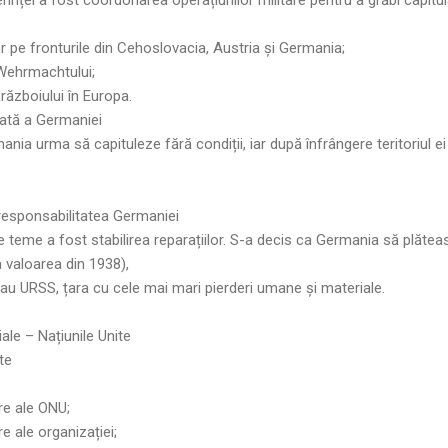
r pe fronturile din Cehoslovacia, Austria și Germania;
 Wehrmachtului;
 războiului în Europa.
nată a Germaniei
ania urma să capituleze fără condiții, iar după înfrângere teritoriul ei
 responsabilitatea Germaniei
e teme a fost stabilirea reparațiilor. S-a decis ca Germania să plătea
a valoarea din 1938),
au URSS, țara cu cele mai mari pierderi umane și materiale.
ale – Națiunile Unite
te
re ale ONU;
re ale organizației;