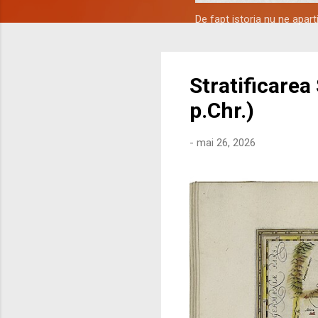
De fapt istoria nu ne apar
Stratificarea
p.Chr.)
-
mai 26, 2026