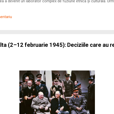
 a devenit un laborator complex de fuziune etnică și culturală. Urmă
nilor romani ( cives Romani ) în țesutul urban și rural dobrogean –
ul procesului de rom...
mentariu
alta (2–12 februarie 1945): Deciziile care au 