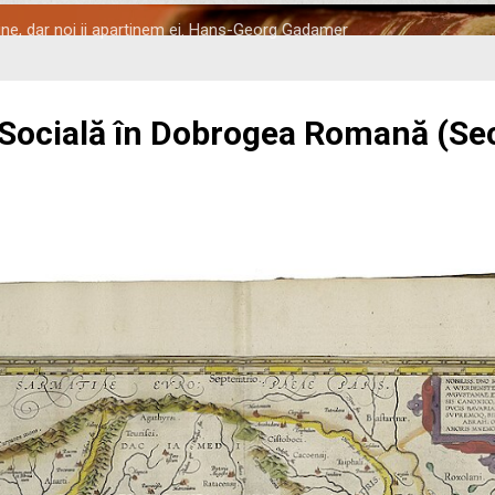
tine, dar noi ii apartinem ei. Hans-Georg Gadamer
 Socială în Dobrogea Romană (Seco