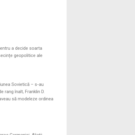
 pentru a decide soarta
secințe geopolitice ale
Uniunea Sovietică – s-au
e rang înalt, Franklin D.
are aveau să modeleze ordinea
area Germaniei. Aliații