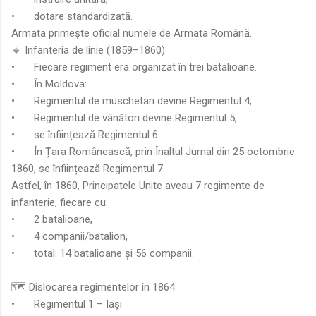
•
dotare standardizată.
Armata primește oficial numele de Armata Română.
🔹 Infanteria de linie (1859–1860)
•
Fiecare regiment era organizat în trei batalioane.
•
În Moldova:
•
Regimentul de muschetari devine Regimentul 4,
•
Regimentul de vânători devine Regimentul 5,
•
se înființează Regimentul 6.
•
În Țara Românească, prin Înaltul Jurnal din 25 octombrie
1860, se înființează Regimentul 7.
Astfel, în 1860, Principatele Unite aveau 7 regimente de
infanterie, fiecare cu:
•
2 batalioane,
•
4 companii/batalion,
•
total: 14 batalioane și 56 companii.
🗺️ Dislocarea regimentelor în 1864
•
Regimentul 1 – Iași