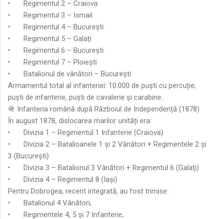
•
Regimentul 2 – Craiova
•
Regimentul 3 – Ismail
•
Regimentul 4 – București
•
Regimentul 5 – Galați
•
Regimentul 6 – București
•
Regimentul 7 – Ploiești
•
Batalionul de vânători – București
Armamentul total al infanteriei: 10.000 de puști cu percuție,
puști de infanterie, puști de cavalerie și carabine.
🪖 Infanteria română după Războiul de Independență (1878)
În august 1878, dislocarea marilor unități era:
•
Divizia 1 – Regimentul 1 Infanterie (Craiova)
•
Divizia 2 – Batalioanele 1 și 2 Vânători + Regimentele 2 și
3 (București)
•
Divizia 3 – Batalionul 3 Vânători + Regimentul 6 (Galați)
•
Divizia 4 – Regimentul 8 (Iași)
Pentru Dobrogea, recent integrată, au fost trimise:
•
Batalionul 4 Vânători,
•
Regimentele 4, 5 și 7 Infanterie,