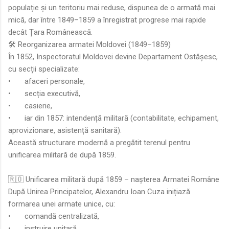
populație și un teritoriu mai reduse, dispunea de o armată mai
mică, dar între 1849–1859 a înregistrat progrese mai rapide
decât Țara Românească.
🛠️ Reorganizarea armatei Moldovei (1849–1859)
În 1852, Inspectoratul Moldovei devine Departament Ostășesc,
cu secții specializate:
•
afaceri personale,
•
secția executivă,
•
casierie,
•
iar din 1857: intendență militară (contabilitate, echipament,
aprovizionare, asistență sanitară).
Această structurare modernă a pregătit terenul pentru
unificarea militară de după 1859.
🇷🇴 Unificarea militară după 1859 – nașterea Armatei Române
După Unirea Principatelor, Alexandru Ioan Cuza inițiază
formarea unei armate unice, cu:
•
comandă centralizată,
•
instruire unitară,