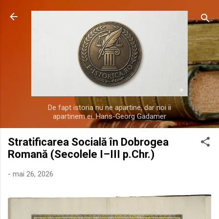
Treceți la conținutul principal
De fapt istoria nu ne apartine, dar noi ii
apartinem ei. Hans-Georg Gadamer
Stratificarea Socială în Dobrogea
Romană (Secolele I–III p.Chr.)
-
mai 26, 2026