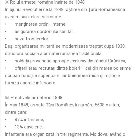
⚔️ Rolul armatei române înainte de 1848
În ajunul Revoluției de la 1848, oștirea din Țara Românească
avea misiuni clare și limitate:
•
menținerea ordinii interne,
•
asigurarea cordonului sanitar,
•
paza frontierelor.
Deși organizarea militară se modernizase treptat după 1830,
structura socială a armatei rămânea tradițională:
•
soldații proveneau aproape exclusiv din rândul țărănimii,
•
ofițerii erau recrutați dintre boieri – cei din marea boierime
ocupau funcțiile superioare, iar boierimea mică și mijlocie
furniza cadrele inferioare.
📊 Efectivele armatei în 1848
În mai 1848, armata Țării Românești număra 5608 militari,
dintre care:
•
87% infanterie,
•
13% cavalerie.
Infanteria era organizată în trei regimente. Moldova, având o