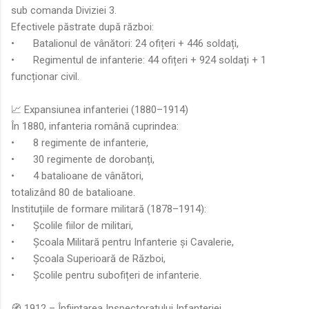
sub comanda Diviziei 3.
Efectivele păstrate după război:
•
Batalionul de vânători: 24 ofițeri + 446 soldați,
•
Regimentul de infanterie: 44 ofițeri + 924 soldați + 1
funcționar civil.
📈 Expansiunea infanteriei (1880–1914)
În 1880, infanteria română cuprindea:
•
8 regimente de infanterie,
•
30 regimente de dorobanți,
•
4 batalioane de vânători,
totalizând 80 de batalioane.
Instituțiile de formare militară (1878–1914):
•
Școlile fiilor de militari,
•
Școala Militară pentru Infanterie și Cavalerie,
•
Școala Superioară de Război,
•
Școlile pentru subofițeri de infanterie.
🧭 1912 – Înființarea Inspectoratului Infanteriei