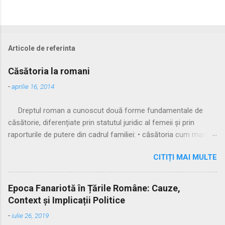
Articole de referinta
Căsătoria la romani
-
aprilie 16, 2014
Dreptul roman a cunoscut două forme fundamentale de
căsătorie, diferențiate prin statutul juridic al femeii și prin
raporturile de putere din cadrul familiei: • căsătoria cum manus
• căsătoria sine manu Multă vreme, singura formă recunoscută
CITIȚI MAI MULTE
și practicată a fost căsătoria cu manus, prin care femeia
trecea sub autoritatea soțului, devenind parte a familiei
acestuia. Spre sfârșitul Republicii, tot mai multe femei au
Epoca Fanariotă în Țările Române: Cauze,
început să evite această subordonare, trăind în uniuni
Context și Implicații Politice
nelegitime. Pentru a limita fenomenul, romanii au recunoscut și
-
iulie 26, 2019
căsătoria fără manus, care permitea femeii să rămână sub