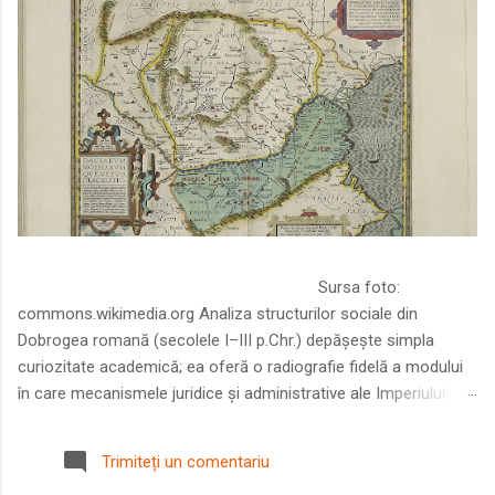
Sursa foto:
commons.wikimedia.org Analiza structurilor sociale din
Dobrogea romană (secolele I–III p.Chr.) depășește simpla
curiozitate academică; ea oferă o radiografie fidelă a modului
în care mecanismele juridice și administrative ale Imperiului
Roman au remodelat spațiul dintre Dunăre și Marea Neagră.
Într-o epocă în care prosperitatea excepțională a lumii romane
Trimiteți un comentariu
era susținută de o mobilitate socială dinamică și de o libertate