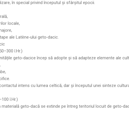
re, în special privind începutul și sfârșitul epocii.
rală,
ilor locale,
majore,
tape ale Latène‑ului geto‑dacic.
cic
50–300 î.Hr.)
itățile geto‑dacice încep să adopte și să adapteze elemente ale cultu
,
abe,
ifice.
tactul intens cu lumea celtică, dar și începutul unei sinteze cultural
100 î.Hr.)
ura materială geto‑dacă se extinde pe întreg teritoriul locuit de geto‑dac