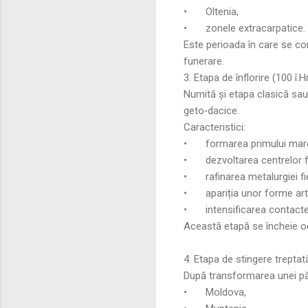
•
Oltenia,
•
zonele extracarpatice.
Este perioada în care se cont
funerare.
3. Etapa de înflorire (100 î.H
Numită și etapa clasică sau
geto‑dacice.
Caracteristici:
•
formarea primului mare
•
dezvoltarea centrelor fo
•
rafinarea metalurgiei fie
•
apariția unor forme arti
•
intensificarea contact
Această etapă se încheie od
4. Etapa de stingere treptată 
După transformarea unei păr
•
Moldova,