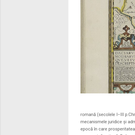
Sursa foto: commo
romană (secolele I–III p.Ch
mecanismele juridice și adm
epocă în care prosperitatea