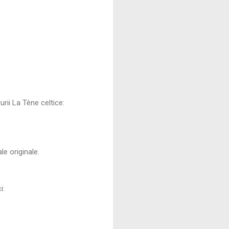
rii La Tène celtice:
e originale.
i: