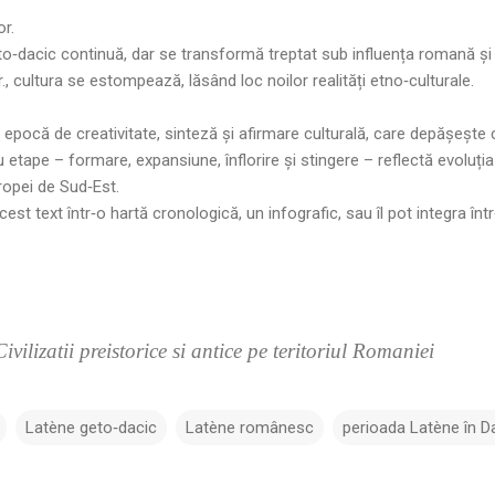
or.
 geto‑dacic continuă, dar se transformă treptat sub influența romană și
Hr., cultura se estompează, lăsând loc noilor realități etno‑culturale.
 epocă de creativitate, sinteză și afirmare culturală, care depășește 
u etape – formare, expansiune, înflorire și stingere – reflectă evoluția u
ropei de Sud‑Est.
est text într‑o hartă cronologică, un infografic, sau îl pot integra înt
.
Civilizatii preistorice si antice pe teritoriul Romaniei
Latène geto‑dacic
Latène românesc
perioada Latène în D