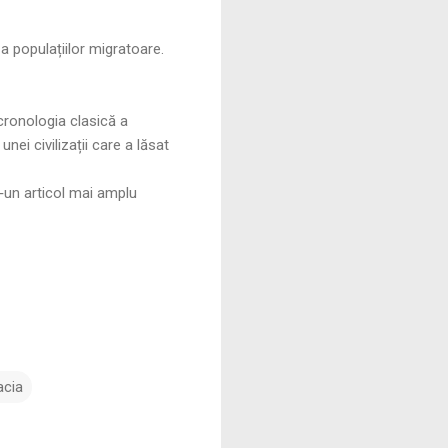
 a populațiilor migratoare.
cronologia clasică a
nei civilizații care a lăsat
r‑un articol mai amplu
acia