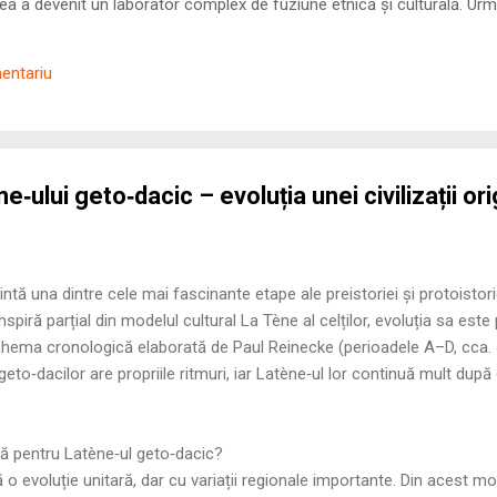
 a devenit un laborator complex de fuziune etnică și culturală. Urmă
nilor romani ( cives Romani ) în țesutul urban și rural dobrogean –
ul procesului de rom...
mentariu
‑ului geto‑dacic – evoluția unei civilizații ori
ntă una dintre cele mai fascinante etape ale preistoriei și protoistorie
spiră parțial din modelul cultural La Tène al celților, evoluția sa este
hema cronologică elaborată de Paul Reinecke (perioadele A–D, cca. 4
geto‑dacilor are propriile ritmuri, iar Latène‑ul lor continuă mult după d
ă pentru Latène‑ul geto‑dacic?
 evoluție unitară, dar cu variații regionale importante. Din acest mot