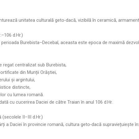
urează unitatea culturală geto‑dacă, vizibilă în ceramică, armament, fo
r.–106 d.Hr.)
 perioada Burebista–Decebal, aceasta este epoca de maximă dezvoltar
 regat centralizat sub Burebista,
rtificate din Munții Orăștiei,
rului și argintului,
stice distincte,
elor cu lumea romană.
ată cu cucerirea Daciei de către Traian în anul 106 d.Hr.
(secolele II–III d.Hr.)
ți a Daciei în provincie romană, cultura geto‑dacă supraviețuiește în