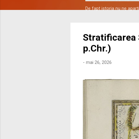
De fapt istoria nu ne apar
Stratificarea
p.Chr.)
-
mai 26, 2026