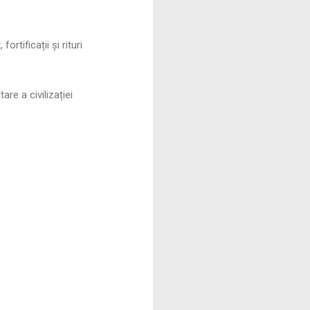
rtificații și rituri
e a civilizației
: