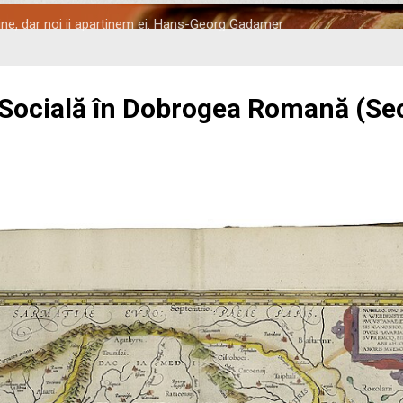
tine, dar noi ii apartinem ei. Hans-Georg Gadamer
 Socială în Dobrogea Romană (Seco