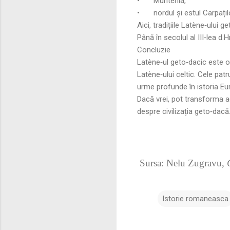
•
Muntenia,
•
nordul și estul Carpațil
Aici, tradițiile Latène‑ului
Până în secolul al III‑lea d.
Concluzie
Latène‑ul geto‑dacic este o
Latène‑ului celtic. Cele patr
urme profunde în istoria Eu
Dacă vrei, pot transforma ac
despre civilizația geto‑dacă
Sursa: Nelu Zugravu,
Istorie romaneasca
C