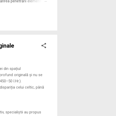
rirea penetrării elementului
 ne permite să măsurăm cu
ginale
i din spațiul
 profund originală și nu se
50–50 î.Hr.).
ispariția celui celtic, până
iv, specialiștii au propus