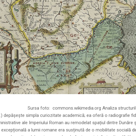
ns.wikimedia.org Analiza structurilor socia
r.) depășește simpla curiozitate academică; ea oferă o radiografie fid
inistrative ale Imperiului Roman au remodelat spațiul dintre Dunăre 
 excepțională a lumii romane era susținută de o mobilitate socială di