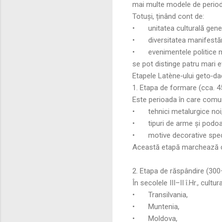
mai multe modele de periodiza
Totuși, ținând cont de:
•
unitatea culturală gene
•
diversitatea manifestăr
•
evenimentele politice 
se pot distinge patru mari e
Etapele Latène‑ului geto‑da
1. Etapa de formare (cca. 4
Este perioada în care comun
•
tehnici metalurgice noi
•
tipuri de arme și podo
•
motive decorative spec
Această etapă marchează con
2. Etapa de răspândire (300–
În secolele III–II î.Hr., cult
•
Transilvania,
•
Muntenia,
•
Moldova,