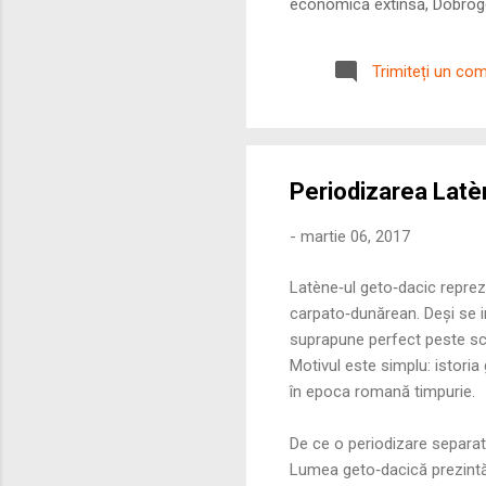
economică extinsă, Dobrogea
roman – în special a cetățe
precizie profunzimea și ritm
Trimiteți un co
Periodizarea Latène
-
martie 06, 2017
Latène‑ul geto‑dacic reprezi
carpato‑dunărean. Deși se in
suprapune perfect peste sc
Motivul este simplu: istoria 
în epoca romană timpurie.
De ce o periodizare separat
Lumea geto‑dacică prezintă o