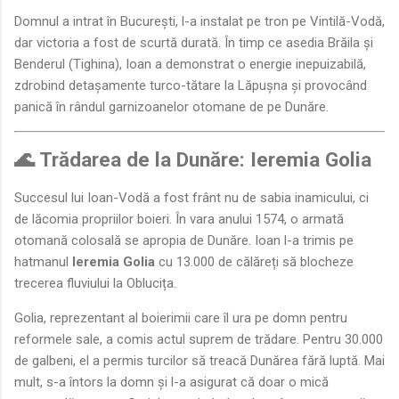
Domnul a intrat în București, l-a instalat pe tron pe Vintilă-Vodă,
dar victoria a fost de scurtă durată. În timp ce asedia Brăila și
Benderul (Tighina), Ioan a demonstrat o energie inepuizabilă,
zdrobind detașamente turco-tătare la Lăpușna și provocând
panică în rândul garnizoanelor otomane de pe Dunăre.
🌊 Trădarea de la Dunăre: Ieremia Golia
Succesul lui Ioan-Vodă a fost frânt nu de sabia inamicului, ci
de lăcomia propriilor boieri. În vara anului 1574, o armată
otomană colosală se apropia de Dunăre. Ioan l-a trimis pe
hatmanul
Ieremia Golia
cu 13.000 de călăreți să blocheze
trecerea fluviului la Oblucița.
Golia, reprezentant al boierimii care îl ura pe domn pentru
reformele sale, a comis actul suprem de trădare. Pentru 30.000
de galbeni, el a permis turcilor să treacă Dunărea fără luptă. Mai
mult, s-a întors la domn și l-a asigurat că doar o mică