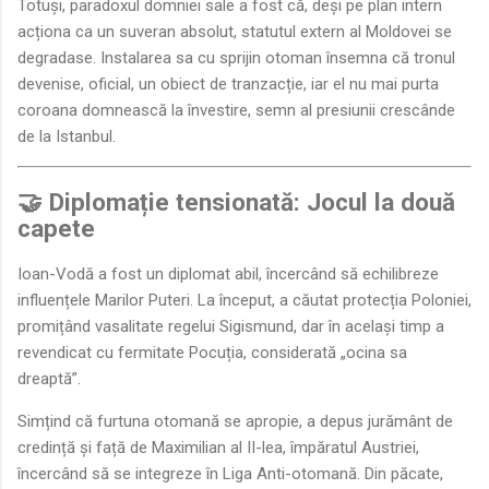
Totuși, paradoxul domniei sale a fost că, deși pe plan intern
acționa ca un suveran absolut, statutul extern al Moldovei se
degradase. Instalarea sa cu sprijin otoman însemna că tronul
devenise, oficial, un obiect de tranzacție, iar el nu mai purta
coroana domnească la învestire, semn al presiunii crescânde
de la Istanbul.
🤝 Diplomație tensionată: Jocul la două
capete
Ioan-Vodă a fost un diplomat abil, încercând să echilibreze
influențele Marilor Puteri. La început, a căutat protecția Poloniei,
promițând vasalitate regelui Sigismund, dar în același timp a
revendicat cu fermitate Pocuția, considerată „ocina sa
dreaptă”.
Simțind că furtuna otomană se apropie, a depus jurământ de
credință și față de Maximilian al II-lea, împăratul Austriei,
încercând să se integreze în Liga Anti-otomană. Din păcate,