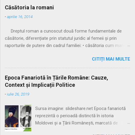
Căsătoria la romani
-
aprilie 16, 2014
Dreptul roman a cunoscut două forme fundamentale de
căsătorie, diferențiate prin statutul juridic al femeii și prin
raporturile de putere din cadrul familiei: • căsătoria cum manus
• căsătoria sine manu Multă vreme, singura formă recunoscută
CITIȚI MAI MULTE
și practicată a fost căsătoria cu manus, prin care femeia
trecea sub autoritatea soțului, devenind parte a familiei
acestuia. Spre sfârșitul Republicii, tot mai multe femei au
Epoca Fanariotă în Țările Române: Cauze,
început să evite această subordonare, trăind în uniuni
Context și Implicații Politice
nelegitime. Pentru a limita fenomenul, romanii au recunoscut și
-
iulie 26, 2019
căsătoria fără manus, care permitea femeii să rămână sub
puterea tatălui ei (pater familias), păstrându-și astfel
Sursa imagine: slideshare.net Epoca fanariotă
autonomia patrimonială. ⚖️ Formele căsătoriei cu manus
reprezintă o perioadă distinctă în istoria
Căsătoria cum manus putea fi încheiată în trei modalități
Moldovei și a Țării Românești, marcată de
distincte: 🔹 1. Confarreatio O ceremonie solemnă, rezervată
dominația indirectă a Imperiului Otoman prin
patricienilor, în prezența pontifex maximus și a preotului lui