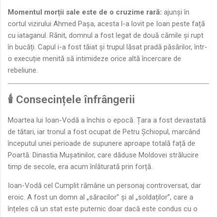
Momentul morții sale este de o cruzime rară:
ajunși în
cortul vizirului Ahmed Pașa, acesta l-a lovit pe Ioan peste față
cu iataganul. Rănit, domnul a fost legat de două cămile și rupt
în bucăți. Capul i-a fost tăiat și trupul lăsat pradă păsărilor, într-
o execuție menită să intimideze orice altă încercare de
rebeliune.
🕯️ Consecințele înfrângerii
Moartea lui Ioan-Vodă a închis o epocă. Țara a fost devastată
de tătari, iar tronul a fost ocupat de Petru Șchiopul, marcând
începutul unei perioade de supunere aproape totală față de
Poartă. Dinastia Mușatinilor, care dăduse Moldovei strălucire
timp de secole, era acum înlăturată prin forță.
Ioan-Vodă cel Cumplit rămâne un personaj controversat, dar
eroic. A fost un domn al „săracilor” și al „soldaților”, care a
înțeles că un stat este puternic doar dacă este condus cu o