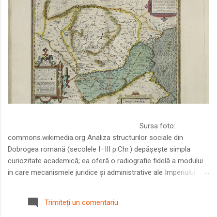
Sursa foto:
commons.wikimedia.org Analiza structurilor sociale din
Dobrogea romană (secolele I–III p.Chr.) depășește simpla
curiozitate academică; ea oferă o radiografie fidelă a modului
în care mecanismele juridice și administrative ale Imperiului
Roman au remodelat spațiul dintre Dunăre și Marea Neagră.
Într-o epocă în care prosperitatea excepțională a lumii romane
Trimiteți un comentariu
era susținută de o mobilitate socială dinamică și de o libertate