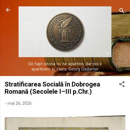
Treceți la conținutul principal
De fapt istoria nu ne apartine, dar noi ii
apartinem ei. Hans-Georg Gadamer
Stratificarea Socială în Dobrogea
Romană (Secolele I–III p.Chr.)
-
mai 26, 2026