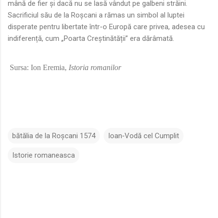
mână de fier și dacă nu se lasă vândut pe galbeni străini.
Sacrificiul său de la Roșcani a rămas un simbol al luptei
disperate pentru libertate într-o Europă care privea, adesea cu
indiferență, cum „Poarta Creștinătății” era dărâmată.
Sursa: Ion Eremia,
Istoria romanilor
bătălia de la Roșcani 1574
Ioan‑Vodă cel Cumplit
Istorie romaneasca
C
o
m