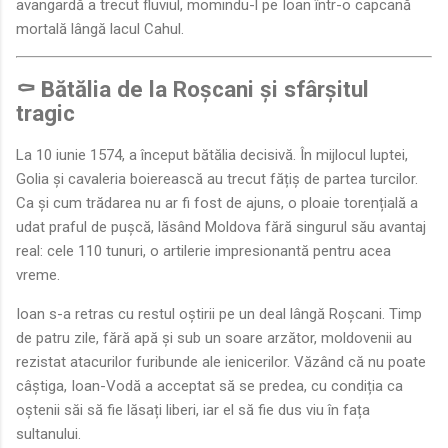
avangardă a trecut fluviul, momindu-l pe Ioan într-o capcană
mortală lângă lacul Cahul.
⚰️ Bătălia de la Roșcani și sfârșitul
tragic
La 10 iunie 1574, a început bătălia decisivă. În mijlocul luptei,
Golia și cavaleria boierească au trecut fățiș de partea turcilor.
Ca și cum trădarea nu ar fi fost de ajuns, o ploaie torențială a
udat praful de pușcă, lăsând Moldova fără singurul său avantaj
real: cele 110 tunuri, o artilerie impresionantă pentru acea
vreme.
Ioan s-a retras cu restul oștirii pe un deal lângă Roșcani. Timp
de patru zile, fără apă și sub un soare arzător, moldovenii au
rezistat atacurilor furibunde ale ienicerilor. Văzând că nu poate
câștiga, Ioan-Vodă a acceptat să se predea, cu condiția ca
oștenii săi să fie lăsați liberi, iar el să fie dus viu în fața
sultanului.