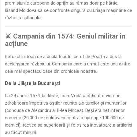
promisiunile europene de sprijin au rămas doar pe hârtie,
lăsând Moldova să se confrunte singură cu uriașa mașinărie de
război a sultanului.
⚔️ Campania din 1574: Geniul militar în
acțiune
Refuzul lui Ioan de a dubla tributul cerut de Poartă a dus la
declanșarea războiului. Campania care a urmat este una dintre
cele mai spectaculoase din cronicele noastre.
De la Jiliște la București
La 24 aprilie 1574, la Jiliște, Ioan-Vodă a obținut o victorie
zdrobitoare împotriva oștilor reunite ale turcilor și muntenilor
(conduse de Alexandru al II-lea Mircea). Deși era net inferior
numeric (20.000 de moldoveni contra a aproape 100.000 de
inamici), tactica sa superioară și folosirea inovatoare a artileriei
au făcut minuni.