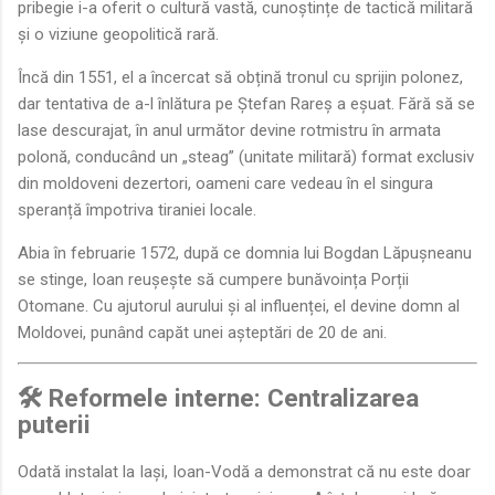
pribegie i-a oferit o cultură vastă, cunoștințe de tactică militară
și o viziune geopolitică rară.
Încă din 1551, el a încercat să obțină tronul cu sprijin polonez,
dar tentativa de a-l înlătura pe Ștefan Rareș a eșuat. Fără să se
lase descurajat, în anul următor devine rotmistru în armata
polonă, conducând un „steag” (unitate militară) format exclusiv
din moldoveni dezertori, oameni care vedeau în el singura
speranță împotriva tiraniei locale.
Abia în februarie 1572, după ce domnia lui Bogdan Lăpușneanu
se stinge, Ioan reușește să cumpere bunăvoința Porții
Otomane. Cu ajutorul aurului și al influenței, el devine domn al
Moldovei, punând capăt unei așteptări de 20 de ani.
🛠️ Reformele interne: Centralizarea
puterii
Odată instalat la Iași, Ioan-Vodă a demonstrat că nu este doar