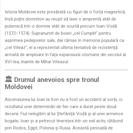
Istoria Moldovei este presărată cu figuri de o forță magnetică,
însă puțini domnitori au reușit să lase o amprentă atât de
puternică într-o domnie atât de scurtă precum Ioan-Vodă
(1572–1574). Supranumit de boieri „cel Cumplit” pentru
asprimea pedepselor sale, dar rămas în memoria populară ca
„cel Viteaz”, el a reprezentat ultima tentativă de rezistență
armată de amploare în fața expansiunii otomane din secolul al
XVI-lea, înainte de Mihai Viteazul.
🏛️ Drumul anevoios spre tronul
Moldovei
Ascensiunea lui Ioan la tron nu a fost un accident al sorții, ci
rezultatul unei determinări de fier care a durat peste două
decenii. Fiul nelegitim al lui Ștefăniță-Vodă și al unei armence
bogate, Ioan și-a petrecut tinerețea într-un exil activ, rătăcind
prin Rodos, Egipt, Polonia și Rusia. Această perioadă de