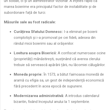
un soldat, ci și un administrator vizionar. A înțeles rapid că
marea boierime era principalul factor de instabilitate și de
subordonare față de turci.
Măsurile sale au fost radicale:
Curățirea Sfatului Domnesc:
I-a eliminat pe boierii
complotiști și i-a promovat pe cei fideli, adesea din
rândul micii boierimi sau al orășenilor.
Lovitura asupra Bisericii:
A confiscat numeroase ocine
(proprietăți) mănăstirești, susținând că averea clerului
trebuie să servească apărării țării, nu lăcomiei călugărilor.
Moneda proprie:
În 1573, a bătut faimoasa monedă de
aramă cu efigia sa, un gest de independență economică
fără precedent în acea epocă de supunere.
Modernizarea administrativă:
A introdus calendarul
bizantin, fixând începutul anului la 1 septembrie.