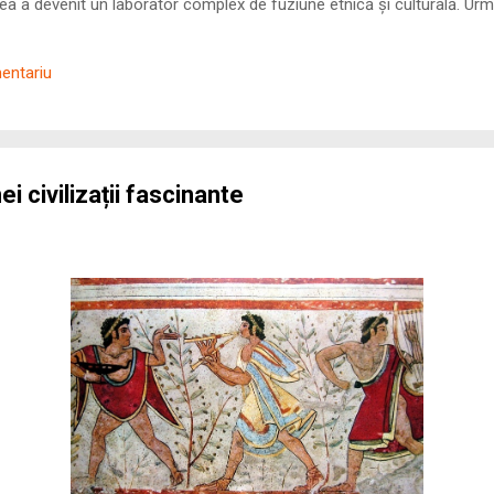
 a devenit un laborator complex de fuziune etnică și culturală. Urmă
nilor romani ( cives Romani ) în țesutul urban și rural dobrogean –
ul procesului de rom...
mentariu
ei civilizații fascinante