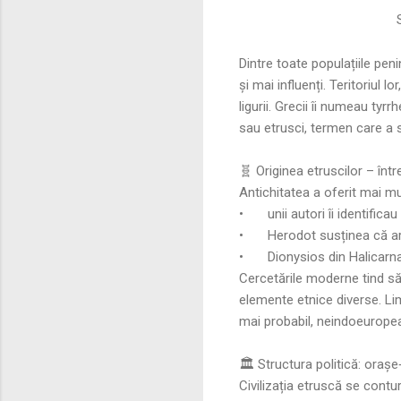
Su
Dintre toate populațiile pen
și mai influenți. Teritoriul l
ligurii. Grecii îi numeau ty
sau etrusci, termen care a s
🧬 Originea etruscilor – înt
Antichitatea a oferit mai mul
•
unii autori îi identifica
•
Herodot susținea că ar 
•
Dionysios din Halicarna
Cercetările moderne tind să
elemente etnice diverse. Li
mai probabil, neindoeurope
🏛️ Structura politică: orașe‑
Civilizația etruscă se contur