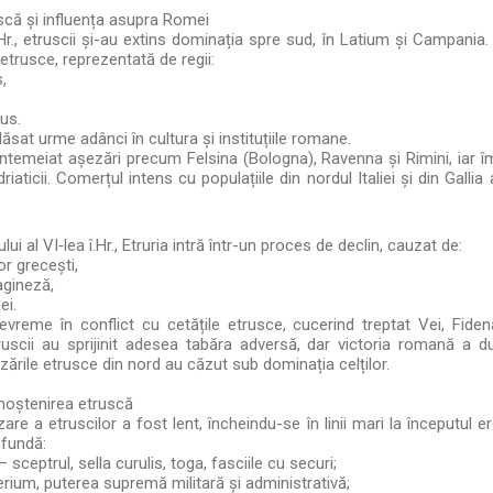
că și influența asupra Romei
.Hr., etruscii și-au extins dominația spre sud, în Latium și Campania
i etrusce, reprezentată de regii:
,
us.
ăsat urme adânci în cultura și instituțiile romane.
 întemeiat așezări precum Felsina (Bologna), Ravenna și Rimini, iar 
riaticii. Comerțul intens cu populațiile din nordul Italiei și din Gallia
ui al VI‑lea î.Hr., Etruria intră într-un proces de declin, cauzat de:
or grecești,
agineză,
ei.
evreme în conflict cu cetățile etrusce, cucerind treptat Vei, Fiden
ruscii au sprijinit adesea tabăra adversă, dar victoria romană a du
ezările etrusce din nord au căzut sub dominația celților.
moștenirea etruscă
e a etruscilor a fost lent, încheindu-se în linii mari la începutul ere
ofundă:
 sceptrul, sella curulis, toga, fasciile cu securi;
rium, puterea supremă militară și administrativă;