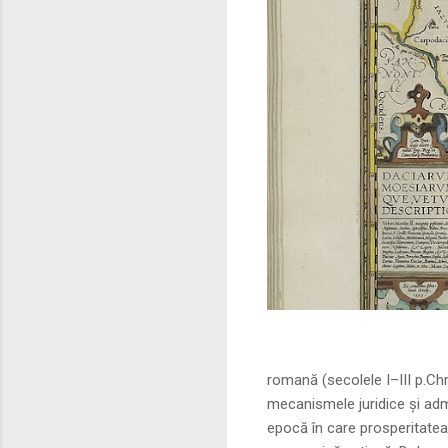
Sursa foto: commo
romană (secolele I–III p.Ch
mecanismele juridice și adm
epocă în care prosperitatea