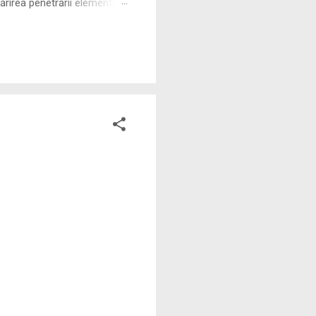
rirea penetrării elementului
 ne permite să măsurăm cu