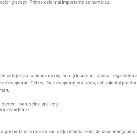
elor grecești. Printre cele mai importante se numărau:
este cetăți erau conduse de regi numiți lucumoni. Ulterior, regalitatea a
 de magistrați. Cel mai înalt magistrat era zilath, echivalentul praetor
 maru.
oameni liberi, sclavi și clienți
ra împărțită în:
ului, prezentă și la romani sau celți, reflecta relații de dependență per