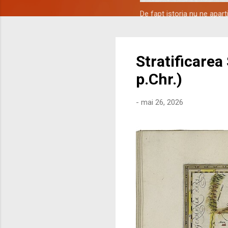
De fapt istoria nu ne apar
Stratificarea
p.Chr.)
-
mai 26, 2026