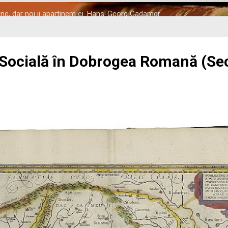
tine, dar noi ii apartinem ei. Hans-Georg Gadamer
 Socială în Dobrogea Romană (Seco