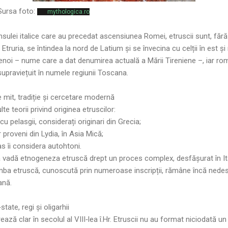
rsa foto:
mythologica.ro
insulei italice care au precedat ascensiunea Romei, etruscii sunt, fără
or, Etruria, se întindea la nord de Latium și se învecina cu celții în est ș
rrhenoi – nume care a dat denumirea actuală a Mării Tireniene –, iar ro
upraviețuit în numele regiunii Toscana.
re mit, tradiție și cercetare modernă
te teorii privind originea etruscilor:
u cu pelasgii, considerați originari din Grecia;
proveni din Lydia, în Asia Mică;
s îi considera autohtoni.
 vadă etnogeneza etruscă drept un proces complex, desfășurat în Ital
mba etruscă, cunoscută prin numeroase inscripții, rămâne încă nedesc
ană.
state, regi și oligarhii
ează clar în secolul al VIII‑lea î.Hr. Etruscii nu au format niciodată un 