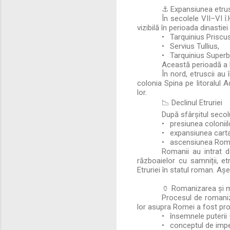
⚓ Expansiunea etrus
În secolele VII–VI î
vizibilă în perioada dinastie
•
Tarquinius Priscus
•
Servius Tullius,
•
Tarquinius Superb
Această perioadă a l
În nord, etruscii au
colonia Spina pe litoralul Ad
lor.
📉 Declinul Etruriei
După sfârșitul secolul
•
presiunea coloniil
•
expansiunea cart
•
ascensiunea Rom
Romanii au intrat d
războaielor cu samniții, et
Etruriei în statul roman. Aș
🏺 Romanizarea și 
Procesul de romanizar
lor asupra Romei a fost pr
•
însemnele puterii –
•
conceptul de impe