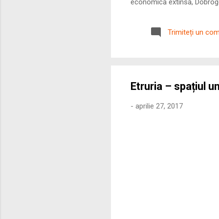
economică extinsă, Dobrogea
roman – în special a cetățe
precizie profunzimea și ritm
Trimiteți un co
Etruria – spațiul un
-
aprilie 27, 2017