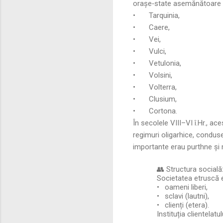
orașe‑state asemănătoare c
•
Tarquinia,
•
Caere,
•
Vei,
•
Vulci,
•
Vetulonia,
•
Volsini,
•
Volterra,
•
Clusium,
•
Cortona.
În secolele VIII–VI î.Hr., ac
regimuri oligarhice, conduse
importante erau purthne și
👥 Structura socială: 
Societatea etruscă e
•
oameni liberi,
•
sclavi (lautni),
•
clienți (etera).
Instituția clientelat