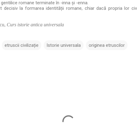
ntilice romane terminate în ‑inna și ‑enna.
it decisiv la formarea identității romane, chiar dacă propria lor civ
scu,
Curs istorie antica universala
etruscii civilizație
Istorie universala
originea etruscilor