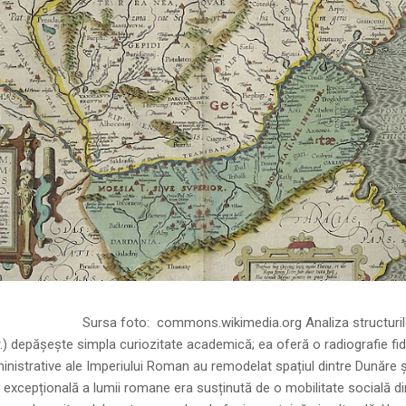
ns.wikimedia.org Analiza structurilor socia
r.) depășește simpla curiozitate academică; ea oferă o radiografie fid
inistrative ale Imperiului Roman au remodelat spațiul dintre Dunăre 
 excepțională a lumii romane era susținută de o mobilitate socială di