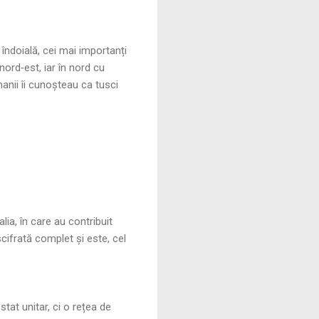
 îndoială, cei mai importanți
i nord‑est, iar în nord cu
manii îi cunoșteau ca tusci
ia, în care au contribuit
ifrată complet și este, cel
stat unitar, ci o rețea de