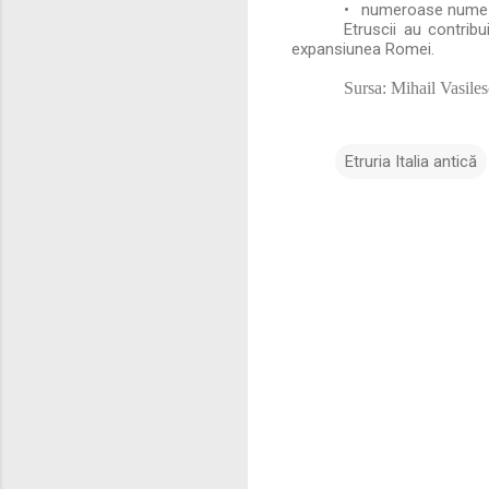
•
numeroase nume ge
Etruscii au contribu
expansiunea Romei.
Sursa: Mihail Vasile
Etruria Italia antică
C
o
m
e
n
t
a
r
i