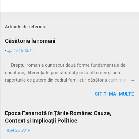
Articole de referinta
Căsătoria la romani
-
aprilie 16, 2014
Dreptul roman a cunoscut două forme fundamentale de
căsătorie, diferențiate prin statutul juridic al femeii și prin
raporturile de putere din cadrul familiei: • căsătoria cum manus
• căsătoria sine manu Multă vreme, singura formă recunoscută
CITIȚI MAI MULTE
și practicată a fost căsătoria cu manus, prin care femeia
trecea sub autoritatea soțului, devenind parte a familiei
acestuia. Spre sfârșitul Republicii, tot mai multe femei au
Epoca Fanariotă în Țările Române: Cauze,
început să evite această subordonare, trăind în uniuni
Context și Implicații Politice
nelegitime. Pentru a limita fenomenul, romanii au recunoscut și
-
iulie 26, 2019
căsătoria fără manus, care permitea femeii să rămână sub