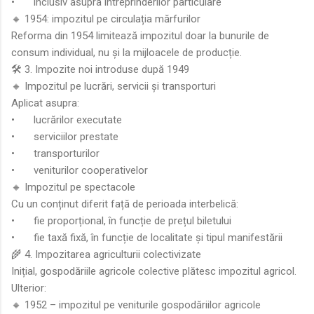
•
inclusiv asupra întreprinderilor particulare
🔸 1954: impozitul pe circulația mărfurilor
Reforma din 1954 limitează impozitul doar la bunurile de
consum individual, nu și la mijloacele de producție.
🛠️ 3. Impozite noi introduse după 1949
🔸 Impozitul pe lucrări, servicii și transporturi
Aplicat asupra:
•
lucrărilor executate
•
serviciilor prestate
•
transporturilor
•
veniturilor cooperativelor
🔸 Impozitul pe spectacole
Cu un conținut diferit față de perioada interbelică:
•
fie proporțional, în funcție de prețul biletului
•
fie taxă fixă, în funcție de localitate și tipul manifestării
🌾 4. Impozitarea agriculturii colectivizate
Inițial, gospodăriile agricole colective plătesc impozitul agricol.
Ulterior:
🔸 1952 – impozitul pe veniturile gospodăriilor agricole