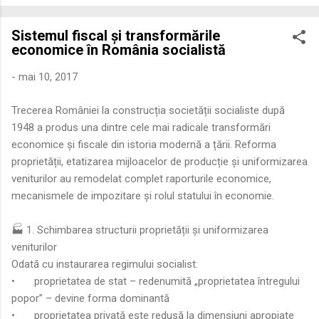
economică extinsă, Dobrogea a devenit un laborator complex
de fuziune etnică și culturală. Urmărirea penetrării elementului
Sistemul fiscal și transformările
roman – în special a cetățenilor romani ( cives Romani ) în
economice în România socialistă
țesutul urban și rural dobrogean – ne permite să măsurăm cu
precizie profunzimea și ritmul procesului de rom...
-
mai 10, 2017
Trecerea României la construcția societății socialiste după
1948 a produs una dintre cele mai radicale transformări
economice și fiscale din istoria modernă a țării. Reforma
proprietății, etatizarea mijloacelor de producție și uniformizarea
veniturilor au remodelat complet raporturile economice,
mecanismele de impozitare și rolul statului în economie.
🏭 1. Schimbarea structurii proprietății și uniformizarea
veniturilor
Odată cu instaurarea regimului socialist:
•
proprietatea de stat – redenumită „proprietatea întregului
popor” – devine forma dominantă
•
proprietatea privată este redusă la dimensiuni apropiate