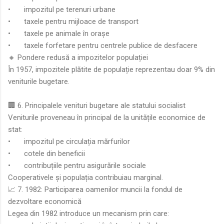
•
impozitul pe terenuri urbane
•
taxele pentru mijloace de transport
•
taxele pe animale în orașe
•
taxele forfetare pentru centrele publice de desfacere
🔸 Pondere redusă a impozitelor populației
În 1957, impozitele plătite de populație reprezentau doar 9% din
veniturile bugetare.
🏢 6. Principalele venituri bugetare ale statului socialist
Veniturile proveneau în principal de la unitățile economice de
stat:
•
impozitul pe circulația mărfurilor
•
cotele din beneficii
•
contribuțiile pentru asigurările sociale
Cooperativele și populația contribuiau marginal.
📈 7. 1982: Participarea oamenilor muncii la fondul de
dezvoltare economică
Legea din 1982 introduce un mecanism prin care: