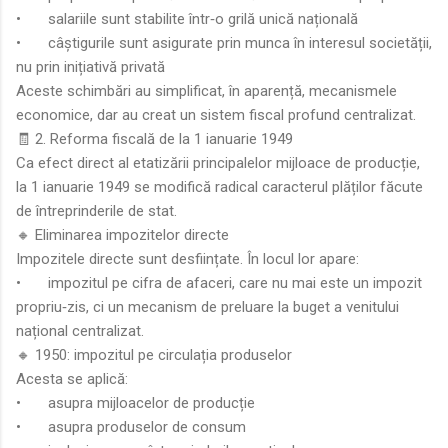
•
salariile sunt stabilite într‑o grilă unică națională
•
câștigurile sunt asigurate prin munca în interesul societății,
nu prin inițiativă privată
Aceste schimbări au simplificat, în aparență, mecanismele
economice, dar au creat un sistem fiscal profund centralizat.
🧾 2. Reforma fiscală de la 1 ianuarie 1949
Ca efect direct al etatizării principalelor mijloace de producție,
la 1 ianuarie 1949 se modifică radical caracterul plăților făcute
de întreprinderile de stat.
🔸 Eliminarea impozitelor directe
Impozitele directe sunt desființate. În locul lor apare:
•
impozitul pe cifra de afaceri, care nu mai este un impozit
propriu‑zis, ci un mecanism de preluare la buget a venitului
național centralizat.
🔸 1950: impozitul pe circulația produselor
Acesta se aplică:
•
asupra mijloacelor de producție
•
asupra produselor de consum