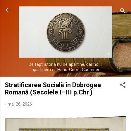
Treceți la conținutul principal
De fapt istoria nu ne apartine, dar noi ii
apartinem ei. Hans-Georg Gadamer
Stratificarea Socială în Dobrogea
Romană (Secolele I–III p.Chr.)
-
mai 26, 2026