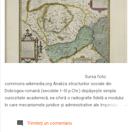
Sursa foto:
commons.wikimedia.org Analiza structurilor sociale din
Dobrogea romană (secolele I–III p.Chr.) depășește simpla
curiozitate academică; ea oferă o radiografie fidelă a modului
în care mecanismele juridice și administrative ale Imperiului
Roman au remodelat spațiul dintre Dunăre și Marea Neagră.
Într-o epocă în care prosperitatea excepțională a lumii romane
Trimiteți un comentariu
era susținută de o mobilitate socială dinamică și de o libertate