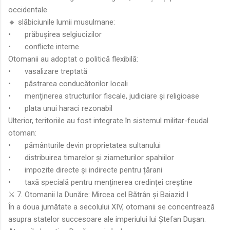
occidentale
🔸 slăbiciunile lumii musulmane:
•
prăbușirea selgiucizilor
•
conflicte interne
Otomanii au adoptat o politică flexibilă:
•
vasalizare treptată
•
păstrarea conducătorilor locali
•
menținerea structurilor fiscale, judiciare și religioase
•
plata unui haraci rezonabil
Ulterior, teritoriile au fost integrate în sistemul militar-feudal
otoman:
•
pământurile devin proprietatea sultanului
•
distribuirea timarelor și ziameturilor spahiilor
•
impozite directe și indirecte pentru țărani
•
taxă specială pentru menținerea credinței creștine
⚔️ 7. Otomanii la Dunăre: Mircea cel Bătrân și Baiazid I
În a doua jumătate a secolului XIV, otomanii se concentrează
asupra statelor succesoare ale imperiului lui Ștefan Dușan.