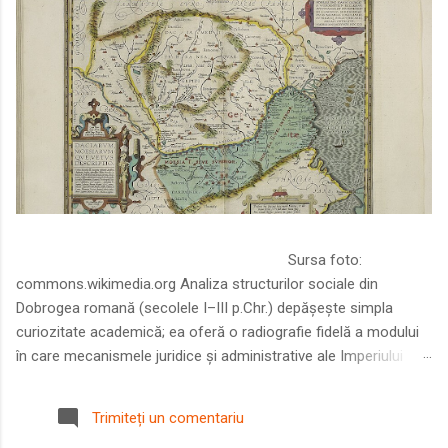
Sursa foto:
commons.wikimedia.org Analiza structurilor sociale din
Dobrogea romană (secolele I–III p.Chr.) depășește simpla
curiozitate academică; ea oferă o radiografie fidelă a modului
în care mecanismele juridice și administrative ale Imperiului
Roman au remodelat spațiul dintre Dunăre și Marea Neagră.
Într-o epocă în care prosperitatea excepțională a lumii romane
Trimiteți un comentariu
era susținută de o mobilitate socială dinamică și de o libertate