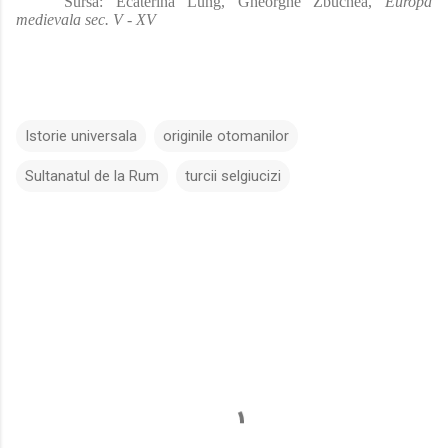
Sursa: Ecaterina Lung, Gheorghe Zbuchea,
Europa
medievala sec. V - XV
Istorie universala
originile otomanilor
Sultanatul de la Rum
turcii selgiucizi
C
o
m
e
n
t
a
r