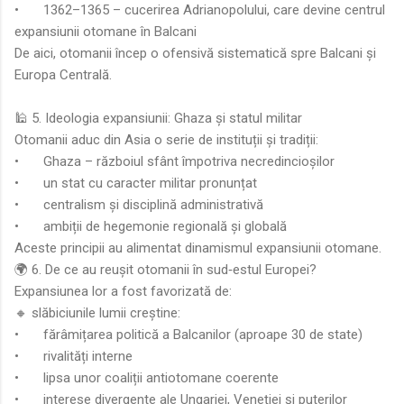
•
1362–1365 – cucerirea Adrianopolului, care devine centrul
expansiunii otomane în Balcani
De aici, otomanii încep o ofensivă sistematică spre Balcani și
Europa Centrală.
🕌 5. Ideologia expansiunii: Ghaza și statul militar
Otomanii aduc din Asia o serie de instituții și tradiții:
•
Ghaza – războiul sfânt împotriva necredincioșilor
•
un stat cu caracter militar pronunțat
•
centralism și disciplină administrativă
•
ambiții de hegemonie regională și globală
Aceste principii au alimentat dinamismul expansiunii otomane.
🌍 6. De ce au reușit otomanii în sud‑estul Europei?
Expansiunea lor a fost favorizată de:
🔸 slăbiciunile lumii creștine:
•
fărâmițarea politică a Balcanilor (aproape 30 de state)
•
rivalități interne
•
lipsa unor coaliții antiotomane coerente
•
interese divergente ale Ungariei, Veneției și puterilor