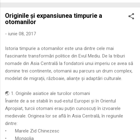
economică extinsă, Dobrogea a devenit un laborator complex
de fuziune etnică și culturală. Urmărirea penetrării elementului
Originile și expansiunea timpurie a
roman – în special a cetățenilor romani ( cives Romani ) în
otomanilor
țesutul urban și rural dobrogean – ne permite să măsurăm cu
precizie profunzimea și ritmul procesului de rom...
-
iunie 08, 2017
Istoria timpurie a otomanilor este una dintre cele mai
fascinante transformări politice din Evul Mediu. De la triburi
nomade din Asia Centrală la fondatorii unui imperiu ce avea să
domine trei continente, otomanii au parcurs un drum complex,
modelat de migrații, războaie, alianțe și adaptări culturale.
🌏 1. Originile asiatice ale turcilor otomani
Înainte de a se stabili în sud‑estul Europei și în Orientul
Apropiat, turcii otomani erau puțin cunoscuți în izvoarele
medievale. Originea lor se află în Asia Centrală, în regiunile
dintre:
•
Marele Zid Chinezesc
•
Mongolia