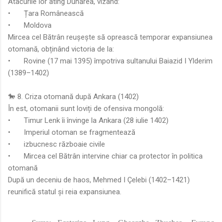
Atacurile lor ating Dunărea, vizând:
•
Țara Românească
•
Moldova
Mircea cel Bătrân reușește să oprească temporar expansiunea
otomană, obținând victoria de la:
•
Rovine (17 mai 1395) împotriva sultanului Baiazid I Ylderim
(1389–1402)
🐎 8. Criza otomană după Ankara (1402)
În est, otomanii sunt loviți de ofensiva mongolă:
•
Timur Lenk îi învinge la Ankara (28 iulie 1402)
•
Imperiul otoman se fragmentează
•
izbucnesc războaie civile
•
Mircea cel Bătrân intervine chiar ca protector în politica
otomană
După un deceniu de haos, Mehmed I Çelebi (1402–1421)
reunifică statul și reia expansiunea.