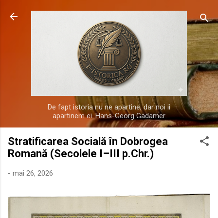
Treceți la conținutul principal
De fapt istoria nu ne apartine, dar noi ii
apartinem ei. Hans-Georg Gadamer
Stratificarea Socială în Dobrogea
Romană (Secolele I–III p.Chr.)
-
mai 26, 2026