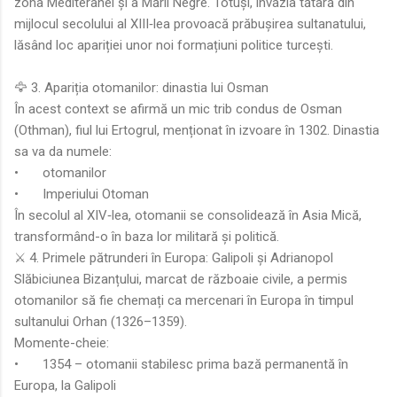
zona Mediteranei și a Mării Negre. Totuși, invazia tătară din
mijlocul secolului al XIII‑lea provoacă prăbușirea sultanatului,
lăsând loc apariției unor noi formațiuni politice turcești.
🦅 3. Apariția otomanilor: dinastia lui Osman
În acest context se afirmă un mic trib condus de Osman
(Othman), fiul lui Ertogrul, menționat în izvoare în 1302. Dinastia
sa va da numele:
•
otomanilor
•
Imperiului Otoman
În secolul al XIV‑lea, otomanii se consolidează în Asia Mică,
transformând-o în baza lor militară și politică.
⚔️ 4. Primele pătrunderi în Europa: Galipoli și Adrianopol
Slăbiciunea Bizanțului, marcat de războaie civile, a permis
otomanilor să fie chemați ca mercenari în Europa în timpul
sultanului Orhan (1326–1359).
Momente-cheie:
•
1354 – otomanii stabilesc prima bază permanentă în
Europa, la Galipoli