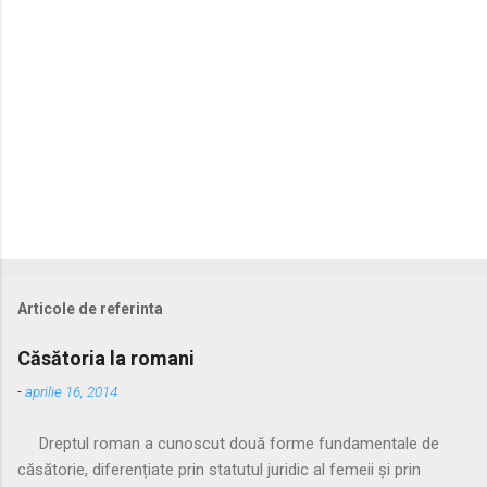
i
i
Articole de referinta
Căsătoria la romani
-
aprilie 16, 2014
Dreptul roman a cunoscut două forme fundamentale de
căsătorie, diferențiate prin statutul juridic al femeii și prin