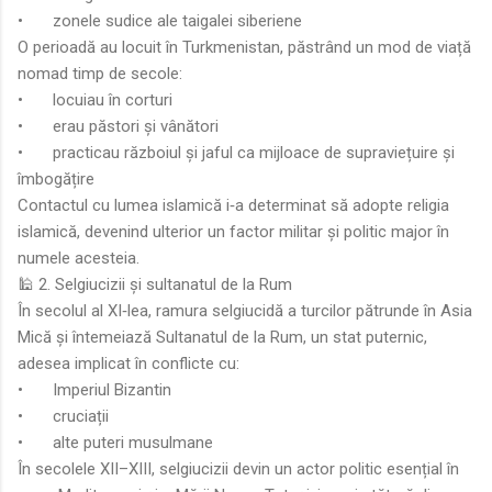
•
zonele sudice ale taigalei siberiene
O perioadă au locuit în Turkmenistan, păstrând un mod de viață
nomad timp de secole:
•
locuiau în corturi
•
erau păstori și vânători
•
practicau războiul și jaful ca mijloace de supraviețuire și
îmbogățire
Contactul cu lumea islamică i‑a determinat să adopte religia
islamică, devenind ulterior un factor militar și politic major în
numele acesteia.
🕌 2. Selgiucizii și sultanatul de la Rum
În secolul al XI‑lea, ramura selgiucidă a turcilor pătrunde în Asia
Mică și întemeiază Sultanatul de la Rum, un stat puternic,
adesea implicat în conflicte cu:
•
Imperiul Bizantin
•
cruciații
•
alte puteri musulmane
În secolele XII–XIII, selgiucizii devin un actor politic esențial în