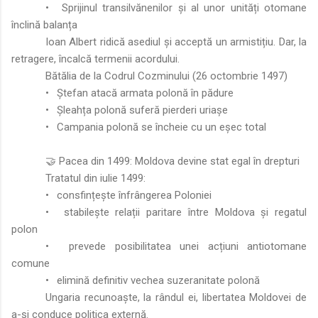
•
Sprijinul transilvănenilor și al unor unități otomane
înclină balanța
Ioan Albert ridică asediul și acceptă un armistițiu. Dar, la
retragere, încalcă termenii acordului.
Bătălia de la Codrul Cozminului (26 octombrie 1497)
•
Ștefan atacă armata polonă în pădure
•
Șleahța polonă suferă pierderi uriașe
•
Campania polonă se încheie cu un eșec total
🤝 Pacea din 1499: Moldova devine stat egal în drepturi
Tratatul din iulie 1499:
•
consfințește înfrângerea Poloniei
•
stabilește relații paritare între Moldova și regatul
polon
•
prevede posibilitatea unei acțiuni antiotomane
comune
•
elimină definitiv vechea suzeranitate polonă
Ungaria recunoaște, la rândul ei, libertatea Moldovei de
a-și conduce politica externă.