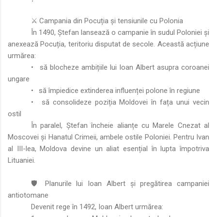
⚔️ Campania din Pocuția și tensiunile cu Polonia
În 1490, Ștefan lansează o campanie în sudul Poloniei și
anexează Pocuția, teritoriu disputat de secole. Această acțiune
urmărea:
•
să blocheze ambițiile lui Ioan Albert asupra coroanei
ungare
•
să împiedice extinderea influenței polone în regiune
•
să consolideze poziția Moldovei în fața unui vecin
ostil
În paralel, Ștefan încheie alianțe cu Marele Cnezat al
Moscovei și Hanatul Crimeii, ambele ostile Poloniei. Pentru Ivan
al III-lea, Moldova devine un aliat esențial în lupta
împotriva
Lituaniei.
🛡️ Planurile lui Ioan Albert și pregătirea campaniei
antiotomane
Devenit rege în 1492, Ioan Albert urmărea: