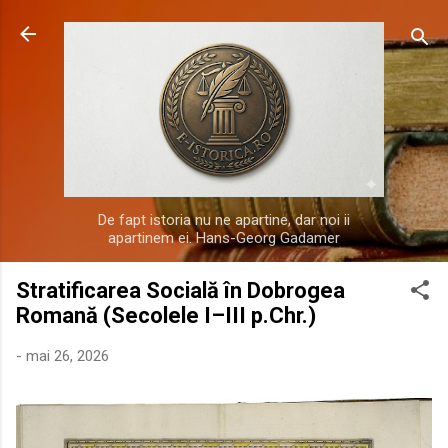
Treceți la conținutul principal
De fapt istoria nu ne apartine, dar noi ii
apartinem ei. Hans-Georg Gadamer
Stratificarea Socială în Dobrogea
Romană (Secolele I–III p.Chr.)
-
mai 26, 2026