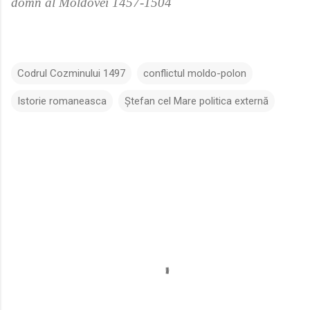
domn al Moldovei 1457-1504
Codrul Cozminului 1497
conflictul moldo-polon
Istorie romaneasca
Ștefan cel Mare politica externă
C
o
m
e
n
t
a
r
i
i