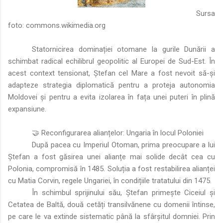
Sursa
foto:
commons.wikimedia.org
Statornicirea dominației otomane la gurile Dunării a
schimbat radical echilibrul geopolitic al Europei de Sud-Est. În
acest context tensionat, Ștefan cel Mare a fost nevoit să-și
adapteze strategia diplomatică pentru a proteja autonomia
Moldovei și pentru a evita izolarea în fața unei puteri în plină
expansiune.
🤝 Reconfigurarea alianțelor: Ungaria în locul Poloniei
După pacea cu Imperiul Otoman, prima preocupare a lui
Ștefan a fost găsirea unei alianțe mai solide decât cea cu
Polonia, compromisă în 1485. Soluția a fost restabilirea alianței
cu Matia Corvin, regele Ungariei, în condițiile tratatului din 1475.
În schimbul sprijinului său, Ștefan primește Ciceiul și
Cetatea de Baltă, două cetăți transilvănene cu domenii întinse,
pe care le va extinde sistematic până la sfârșitul domniei. Prin