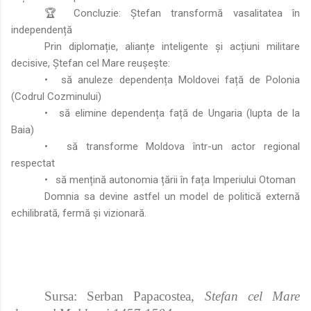
🏆 Concluzie: Ștefan transformă vasalitatea în
independență
Prin diplomație, alianțe inteligente și acțiuni militare
decisive, Ștefan cel Mare reușește:
•
să anuleze dependența Moldovei față de Polonia
(Codrul Cozminului)
•
să elimine dependența față de Ungaria (lupta de la
Baia)
•
să transforme Moldova într-un actor regional
respectat
•
să mențină autonomia țării în fața Imperiului Otoman
Domnia sa devine astfel un model de politică externă
echilibrată, fermă și vizionară.
Sursa: Serban Papacostea,
Stefan cel Mare