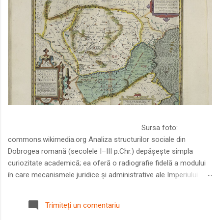
Sursa foto:
commons.wikimedia.org Analiza structurilor sociale din
Dobrogea romană (secolele I–III p.Chr.) depășește simpla
curiozitate academică; ea oferă o radiografie fidelă a modului
în care mecanismele juridice și administrative ale Imperiului
Roman au remodelat spațiul dintre Dunăre și Marea Neagră.
Într-o epocă în care prosperitatea excepțională a lumii romane
Trimiteți un comentariu
era susținută de o mobilitate socială dinamică și de o libertate