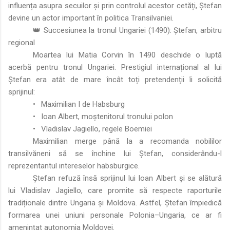
influența asupra secuilor și prin controlul acestor cetăți, Ștefan
devine un actor important în politica Transilvaniei.
👑 Succesiunea la tronul Ungariei (1490): Ștefan, arbitru
regional
Moartea lui Matia Corvin în 1490 deschide o luptă
acerbă pentru tronul Ungariei. Prestigiul internațional al lui
Ștefan era atât de mare încât toți pretendenții îi solicită
sprijinul:
•
Maximilian I de Habsburg
•
Ioan Albert, moștenitorul tronului polon
•
Vladislav Jagiello, regele Boemiei
Maximilian merge până la a recomanda nobililor
transilvăneni să se închine lui Ștefan, considerându-l
reprezentantul intereselor habsburgice.
Ștefan refuză însă sprijinul lui Ioan Albert și se alătură
lui Vladislav Jagiello, care promite să respecte raporturile
tradiționale dintre Ungaria și Moldova. Astfel, Ștefan împiedică
formarea unei uniuni personale Polonia–Ungaria, ce ar fi
amenințat autonomia Moldovei.