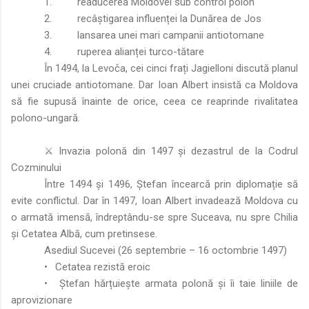
1.
readucerea Moldovei sub control polon
2.
recâștigarea influenței la Dunărea de Jos
3.
lansarea unei mari campanii antiotomane
4.
ruperea alianței turco-tătare
În 1494, la Levoča, cei cinci frați Jagielloni discută planul
unei cruciade antiotomane. Dar Ioan Albert insistă ca Moldova
să fie supusă înainte de orice, ceea ce reaprinde rivalitatea
polono-ungară.
⚔️ Invazia polonă din 1497 și dezastrul de la Codrul
Cozminului
Între 1494 și 1496, Ștefan încearcă prin diplomație să
evite conflictul. Dar în 1497, Ioan Albert invadează Moldova cu
o armată imensă, îndreptându-se spre Suceava, nu spre Chilia
și Cetatea Albă, cum pretinsese.
Asediul Sucevei (26 septembrie – 16 octombrie 1497)
•
Cetatea rezistă eroic
•
Ștefan hărțuiește armata polonă și îi taie liniile de
aprovizionare