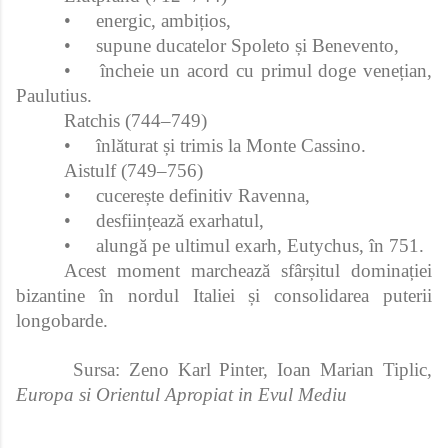
•
energic, ambițios,
•
supune ducatelor Spoleto și Benevento,
•
încheie un acord cu primul doge venețian,
Paulutius.
Ratchis (744–749)
•
înlăturat și trimis la Monte Cassino.
Aistulf (749–756)
•
cucerește definitiv Ravenna,
•
desființează exarhatul,
•
alungă pe ultimul exarh, Eutychus, în 751.
Acest moment marchează sfârșitul dominației
bizantine în nordul Italiei și consolidarea puterii
longobarde.
Sursa: Zeno Karl Pinter, Ioan Marian Tiplic,
Europa si Orientul Apropiat in Evul Mediu