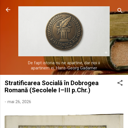
Treceți la conținutul principal
De fapt istoria nu ne apartine, dar noi ii
apartinem ei. Hans-Georg Gadamer
Stratificarea Socială în Dobrogea
Romană (Secolele I–III p.Chr.)
-
mai 26, 2026