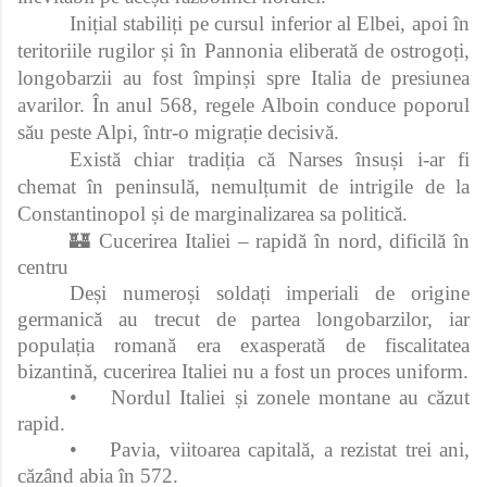
Inițial stabiliți pe cursul inferior al Elbei, apoi în
teritoriile rugilor și în Pannonia eliberată de ostrogoți,
longobarzii au fost împinși spre Italia de presiunea
avarilor. În anul 568, regele Alboin conduce poporul
său peste Alpi, într-o migrație decisivă.
Există chiar tradiția că Narses însuși i-ar fi
chemat în peninsulă, nemulțumit de intrigile de la
Constantinopol și de marginalizarea sa politică.
🏰 Cucerirea Italiei – rapidă în nord, dificilă în
centru
Deși numeroși soldați imperiali de origine
germanică au trecut de partea longobarzilor, iar
populația romană era exasperată de fiscalitatea
bizantină, cucerirea Italiei nu a fost un proces uniform.
•
Nordul Italiei și zonele montane au căzut
rapid.
•
Pavia, viitoarea capitală, a rezistat trei ani,
căzând abia în 572.