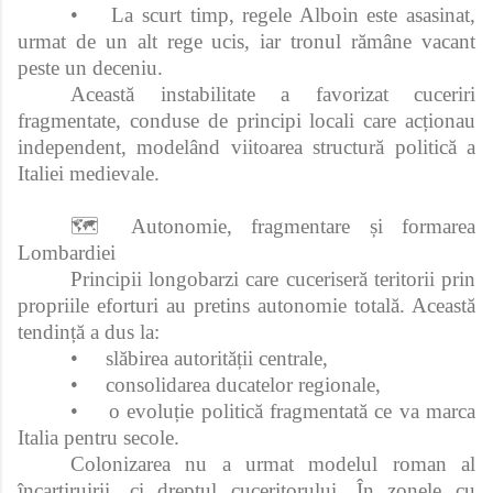
•
La scurt timp, regele Alboin este asasinat,
urmat de un alt rege ucis, iar tronul rămâne vacant
peste un deceniu.
Această instabilitate a favorizat cuceriri
fragmentate, conduse de principi locali care acționau
independent, modelând viitoarea structură politică a
Italiei medievale.
🗺️ Autonomie, fragmentare și formarea
Lombardiei
Principii longobarzi care cuceriseră teritorii prin
propriile eforturi au pretins autonomie totală. Această
tendință a dus la:
•
slăbirea autorității centrale,
•
consolidarea ducatelor regionale,
•
o evoluție politică fragmentată ce va marca
Italia pentru secole.
Colonizarea nu a urmat modelul roman al
încartiruirii, ci dreptul cuceritorului. În zonele cu