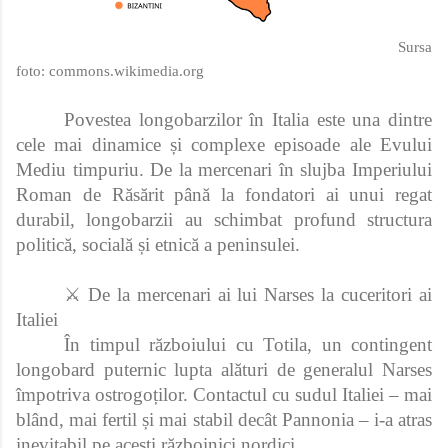
Sursa
foto:
commons.wikimedia.org
Povestea longobarzilor în Italia este una dintre
cele mai dinamice și complexe episoade ale Evului
Mediu timpuriu. De la mercenari în slujba Imperiului
Roman de Răsărit până la fondatori ai unui regat
durabil, longobarzii au schimbat profund structura
politică, socială și etnică a peninsulei.
⚔️ De la mercenari ai lui Narses la cuceritori ai
Italiei
În timpul războiului cu Totila, un contingent
longobard puternic lupta alături de generalul Narses
împotriva ostrogoților. Contactul cu sudul Italiei – mai
blând, mai fertil și mai stabil decât Pannonia – i-a atras
inevitabil pe acești războinici nordici.