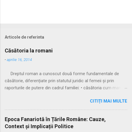
Articole de referinta
Căsătoria la romani
-
aprilie 16, 2014
Dreptul roman a cunoscut două forme fundamentale de
căsătorie, diferențiate prin statutul juridic al femeii și prin
raporturile de putere din cadrul familiei: • căsătoria cum manus
• căsătoria sine manu Multă vreme, singura formă recunoscută
CITIȚI MAI MULTE
și practicată a fost căsătoria cu manus, prin care femeia
trecea sub autoritatea soțului, devenind parte a familiei
acestuia. Spre sfârșitul Republicii, tot mai multe femei au
Epoca Fanariotă în Țările Române: Cauze,
început să evite această subordonare, trăind în uniuni
Context și Implicații Politice
nelegitime. Pentru a limita fenomenul, romanii au recunoscut și