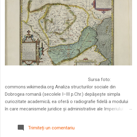
Sursa foto:
commons.wikimedia.org Analiza structurilor sociale din
Dobrogea romană (secolele I–III p.Chr.) depășește simpla
curiozitate academică; ea oferă o radiografie fidelă a modului
în care mecanismele juridice și administrative ale Imperiului
Roman au remodelat spațiul dintre Dunăre și Marea Neagră.
Într-o epocă în care prosperitatea excepțională a lumii romane
Trimiteți un comentariu
era susținută de o mobilitate socială dinamică și de o libertate