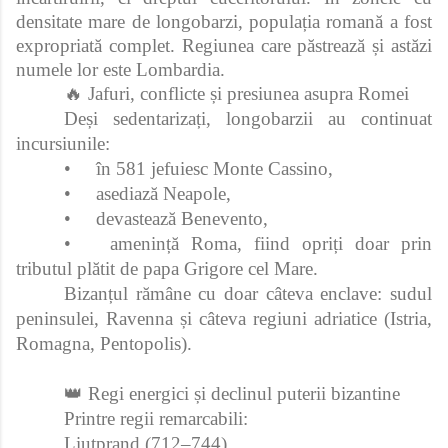
densitate mare de longobarzi, populația romană a fost
expropriată complet. Regiunea care păstrează și astăzi
numele lor este Lombardia.
🔥 Jafuri, conflicte și presiunea asupra Romei
Deși sedentarizați, longobarzii au continuat
incursiunile:
•
în 581 jefuiesc Monte Cassino,
•
asediază Neapole,
•
devastează Benevento,
•
amenință Roma, fiind opriți doar prin
tributul plătit de papa Grigore cel Mare.
Bizanțul rămâne cu doar câteva enclave: sudul
peninsulei, Ravenna și câteva regiuni adriatice (Istria,
Romagna, Pentopolis).
👑 Regi energici și declinul puterii bizantine
Printre regii remarcabili:
Liutprand (712–744)