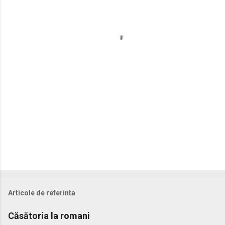
t
a
r
i
i
Articole de referinta
Căsătoria la romani