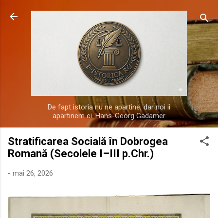
Treceți la conținutul principal
De fapt istoria nu ne apartine, dar noi ii
apartinem ei. Hans-Georg Gadamer
Stratificarea Socială în Dobrogea
Romană (Secolele I–III p.Chr.)
-
mai 26, 2026