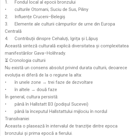
1.
Fondul local al epocii bronzului
•
culturile Otomani, Suciu de Sus, Piliny
2.
Influențe Cruceni–Belegiș
3.
Elemente ale culturii câmpurilor de urne din Europa
Centrală
4.
Contribuții dinspre Cehaluți, Igrița și Lăpuș
Această sinteză culturală explică diversitatea și complexitatea
manifestărilor Gava–Holihrady.
⏳ Cronologia culturii
Nu există un consens absolut privind durata culturii, deoarece
evoluția ei diferă de la o regiune la alta:
•
în unele zone → trei faze de dezvoltare
•
în altele → două faze
În general, cultura persistă:
•
până în Hallstatt B3 (podișul Sucevei)
•
până la începutul Hallstattului mijlociu în nordul
Transilvaniei
Aceasta o plasează în intervalul de tranziție dintre epoca
bronzului și prima epocă a fierului.