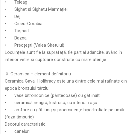
•
Teleag
•
Sighet și Sighetu Marmației
•
Dej
•
Ciceu-Corabia
•
Tușnad
•
Bazna
•
Preoțești (Valea Siretului)
Locuințele sunt fie la suprafață, fie parțial adâncite, având în
interior vetre și cuptoare construite cu mare atenție.
🏺 Ceramica – element definitoriu
Ceramica Gava–Holihrady este una dintre cele mai rafinate din
epoca bronzului târziu:
•
vase bitronconice (pântecoase) cu gât înalt
•
ceramică neagră, lustruită, cu interior roșu
•
amfore cu gât lung și proeminențe hipertrofiate pe umăr
(faza timpurie)
Decorul caracteristic:
•
caneluri