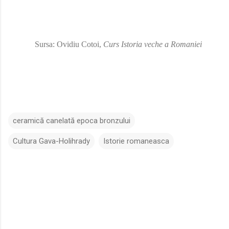
Sursa: Ovidiu Cotoi,
Curs Istoria veche a Romaniei
ceramică canelată epoca bronzului
Cultura Gava-Holihrady
Istorie romaneasca
C
o
m
e
n