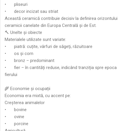
•
pliseuri
•
decor incizat sau striat
Această ceramică contribuie decisiv la definirea orizontului
ceramicii canelate din Europa Centrală și de Est.
🔨 Unelte și obiecte
Materialele utilizate sunt variate:
•
piatră: cuțite, vârfuri de săgeți, răzuitoare
•
os și corn
•
bronz – predominant
•
fier – în cantități reduse, indicând tranziția spre epoca
fierului
🌾 Economie și ocupații
Economia era mixtă, cu accent pe:
Creșterea animalelor
•
bovine
•
ovine
•
porcine
Agricultură