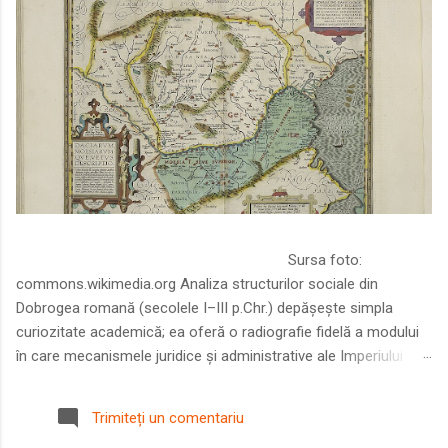
Sursa foto:
commons.wikimedia.org Analiza structurilor sociale din
Dobrogea romană (secolele I–III p.Chr.) depășește simpla
curiozitate academică; ea oferă o radiografie fidelă a modului
în care mecanismele juridice și administrative ale Imperiului
Roman au remodelat spațiul dintre Dunăre și Marea Neagră.
Într-o epocă în care prosperitatea excepțională a lumii romane
Trimiteți un comentariu
era susținută de o mobilitate socială dinamică și de o libertate