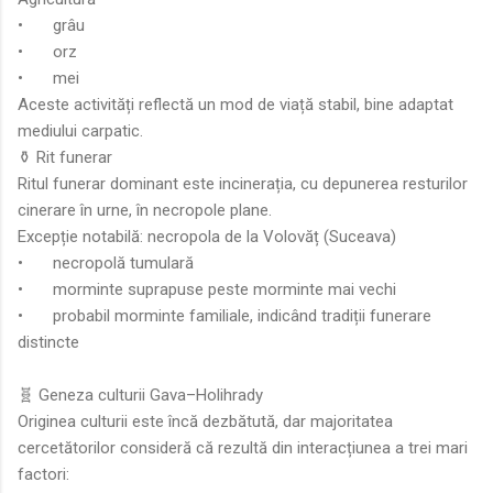
•
grâu
•
orz
•
mei
Aceste activități reflectă un mod de viață stabil, bine adaptat
mediului carpatic.
⚱️ Rit funerar
Ritul funerar dominant este incinerația, cu depunerea resturilor
cinerare în urne, în necropole plane.
Excepție notabilă: necropola de la Volovăț (Suceava)
•
necropolă tumulară
•
morminte suprapuse peste morminte mai vechi
•
probabil morminte familiale, indicând tradiții funerare
distincte
🧬 Geneza culturii Gava–Holihrady
Originea culturii este încă dezbătută, dar majoritatea
cercetătorilor consideră că rezultă din interacțiunea a trei mari
factori: