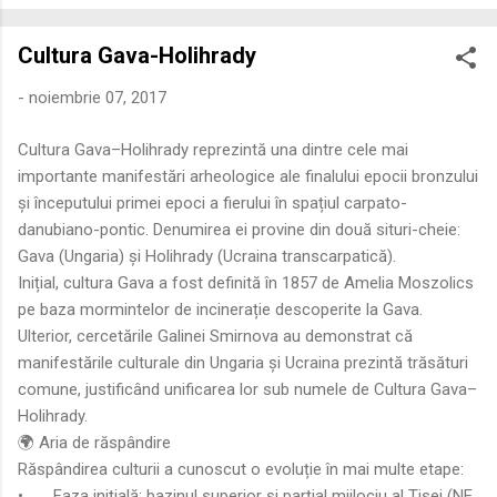
economică extinsă, Dobrogea a devenit un laborator complex
de fuziune etnică și culturală. Urmărirea penetrării elementului
Cultura Gava-Holihrady
roman – în special a cetățenilor romani ( cives Romani ) în
țesutul urban și rural dobrogean – ne permite să măsurăm cu
-
noiembrie 07, 2017
precizie profunzimea și ritmul procesului de rom...
Cultura Gava–Holihrady reprezintă una dintre cele mai
importante manifestări arheologice ale finalului epocii bronzului
și începutului primei epoci a fierului în spațiul carpato-
danubiano-pontic. Denumirea ei provine din două situri-cheie:
Gava (Ungaria) și Holihrady (Ucraina transcarpatică).
Inițial, cultura Gava a fost definită în 1857 de Amelia Moszolics
pe baza mormintelor de incinerație descoperite la Gava.
Ulterior, cercetările Galinei Smirnova au demonstrat că
manifestările culturale din Ungaria și Ucraina prezintă trăsături
comune, justificând unificarea lor sub numele de Cultura Gava–
Holihrady.
🌍 Aria de răspândire
Răspândirea culturii a cunoscut o evoluție în mai multe etape:
•
Faza inițială: bazinul superior și parțial mijlociu al Tisei (NE