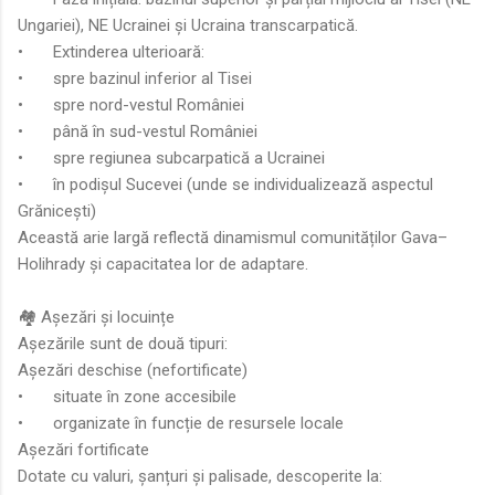
Ungariei), NE Ucrainei și Ucraina transcarpatică.
•
Extinderea ulterioară:
•
spre bazinul inferior al Tisei
•
spre nord-vestul României
•
până în sud-vestul României
•
spre regiunea subcarpatică a Ucrainei
•
în podișul Sucevei (unde se individualizează aspectul
Grănicești)
Această arie largă reflectă dinamismul comunităților Gava–
Holihrady și capacitatea lor de adaptare.
🏘️ Așezări și locuințe
Așezările sunt de două tipuri:
Așezări deschise (nefortificate)
•
situate în zone accesibile
•
organizate în funcție de resursele locale
Așezări fortificate
Dotate cu valuri, șanțuri și palisade, descoperite la: