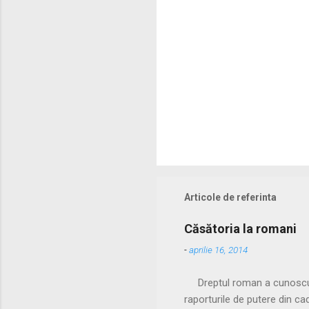
i
Articole de referinta
Căsătoria la romani
-
aprilie 16, 2014
Dreptul roman a cunoscut do
raporturile de putere din c