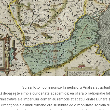
ns.wikimedia.org Analiza structurilor socia
r.) depășește simpla curiozitate academică; ea oferă o radiografie fid
inistrative ale Imperiului Roman au remodelat spațiul dintre Dunăre 
 excepțională a lumii romane era susținută de o mobilitate socială di