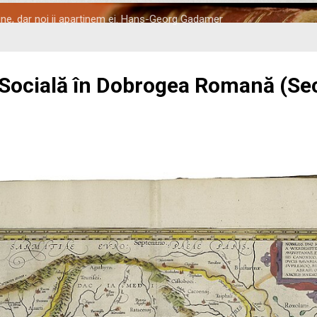
tine, dar noi ii apartinem ei. Hans-Georg Gadamer
 Socială în Dobrogea Romană (Seco