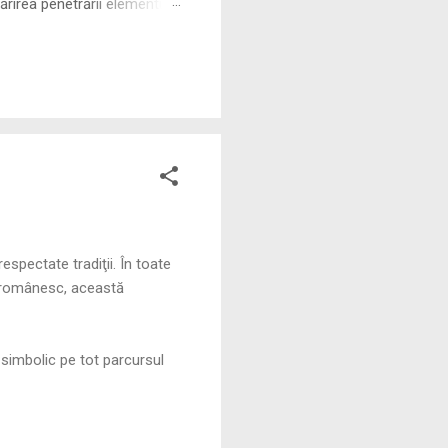
rirea penetrării elementului
 ne permite să măsurăm cu
espectate tradiţii. În toate
ul românesc, această
și simbolic pe tot parcursul