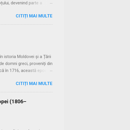
țului, devenind parte a
donare, trăind în uniuni
CITIȚI MAI MULTE
rmitea femeii să rămână sub
toriei cu manus Căsătoria
 rezervată patricienilor, în
e implicații religioase. 🔹
 istoria Moldovei și a Țării
e domni greci, proveniți din
ască în 1716, această epocă
au redefinit raporturile
CITIȚI MAI MULTE
cii fanariote în Moldova •
ți cu greci din Istanbul,
1. Neîncrederea în domnii
opei (1806–
 mișcări de eliberare
precare → boierii nu mai