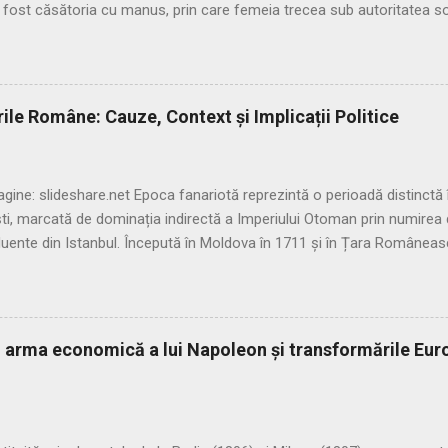
 fost căsătoria cu manus, prin care femeia trecea sub autoritatea so
șitul Republicii, tot mai multe femei au început să evite această subor
 fenomenul, romanii au recunoscut și căsătoria fără manus, care pe
amilias), păstrându-și astfel autonomia patrimonială. ⚖️ Formele căsă
 în trei modalități distincte: 🔹 1. Confarreatio O ceremonie solemnă,
ile Române: Cauze, Context și Implicații Politice
 a preotului lui Jupiter (flamen Dialis). Era o formă sacră, cu puternic
gine: slideshare.net Epoca fanariotă reprezintă o perioadă distinctă în
, marcată de dominația indirectă a Imperiului Otoman prin numirea d
nfluente din Istanbul. Începută în Moldova în 1711 și în Țara Române
terminată de o serie de cauze politice, economice și strategice, care 
artă și elitele locale. 📆 Debutul epocii fanariote • 1711: începutul epo
eputul epocii fanariote în Țara Românească • Domnii locali sunt înlocui
ți mai loiali față de Poartă 🔍 Cauzele instaurării regimului fanariot 
 arma economică a lui Napoleon și transformările Eur
Boierimea românească manifesta tendințe anti-otomane • Răscoale și
 suzeranitatea otomană 2. Ruinarea boierimii • Condiții economice 
ncura financiar pentru scaunul d...