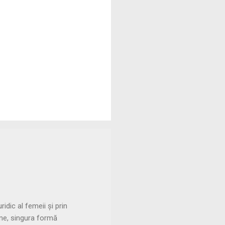
dic al femeii și prin
eme, singura formă