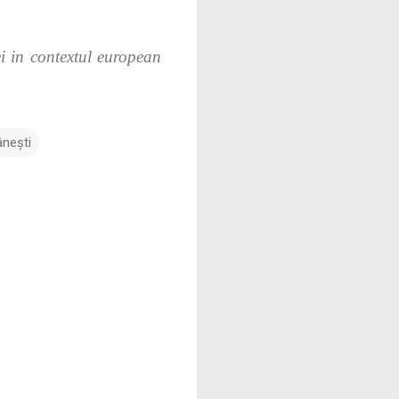
i in contextul european
âneşti