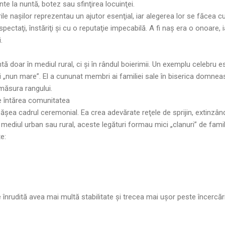
te la nuntă, botez sau sfinţirea locuinţei.
urile naşilor reprezentau un ajutor esenţial, iar alegerea lor se făcea c
pectaţi, înstăriţi și cu o reputaţie impecabilă. A fi naş era o onoare, 
.
ntă doar în mediul rural, ci și în rândul boierimii. Un exemplu celebru
 „nun mare”. El a cununat membri ai familiei sale în biserica domneasc
măsura rangului.
re întărea comunitatea
depășea cadrul ceremonial. Ea crea adevărate reţele de sprijin, extinzâ
 mediul urban sau rural, aceste legături formau mici „clanuri” de famil
e:
înrudită avea mai multă stabilitate și trecea mai ușor peste încercările