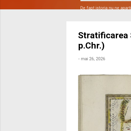
De fapt istoria nu ne apar
Stratificarea
p.Chr.)
-
mai 26, 2026