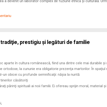
 a devenit un laborator complex de fuziune etnică și culturală. Urmă
nilor romani ( cives Romani ) în țesutul urban și rural dobrogean –
ul procesului de rom...
mentariu
 tradiţie, prestigiu și legături de familie
oc aparte în cultura românească, fiind una dintre cele mai durabile și r
, fie ortodoxe, la cununie era obligatorie prezenţa martorilor. În spaţi
tr‑un obicei cu profunde semnificaţii: năşia la nuntă.
 tinerilor căsătoriţi
ţi părinţi spirituali ai noii familii. Ei ofereau sprijin moral, material 
i,