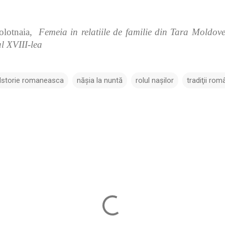
bolotnaia,
Femeia in relatiile de familie din Tara Moldove
al XVIII-lea
Istorie romaneasca
năşia la nuntă
rolul naşilor
tradiţii rom