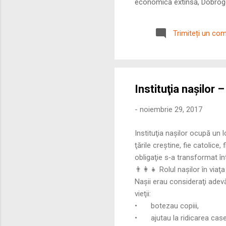
economică extinsă, Dobrogea
roman – în special a cetățe
precizie profunzimea și ritm
Trimiteți un co
Instituţia naşilor –
-
noiembrie 29, 2017
Instituţia naşilor ocupă un l
ţările creştine, fie catolice
obligaţie s‑a transformat în
👨‍👩‍👧 Rolul naşilor în viaţa
Naşii erau consideraţi adevăra
vieţii:
•
botezau copiii,
•
ajutau la ridicarea case