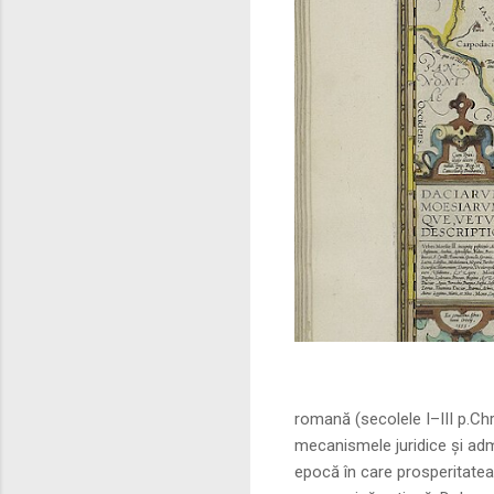
Sursa foto: commo
romană (secolele I–III p.Ch
mecanismele juridice și adm
epocă în care prosperitatea