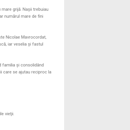
u mare grijă. Naşii trebuiau
iar numărul mare de fini
 este Nicolae Mavrocordat,
ă, iar veselia și fastul
nd familia și consolidând
ii care se ajutau reciproc la
 vieţii.