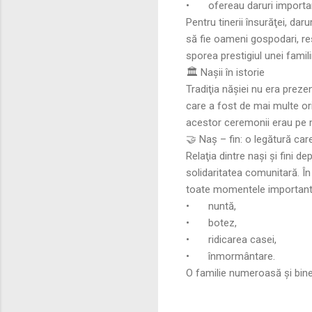
•
ofereau daruri importan
Pentru tinerii însurăţei, dar
să fie oameni gospodari, res
sporea prestigiul unei familii
🏛️ Naşii în istorie
Tradiţia năşiei nu era preze
care a fost de mai multe ori
acestor ceremonii erau pe 
🤝 Naş – fin: o legătură ca
Relaţia dintre naşi și fini 
solidaritatea comunitară. În
toate momentele important
•
nuntă,
•
botez,
•
ridicarea casei,
•
înmormântare.
O familie numeroasă și bine 