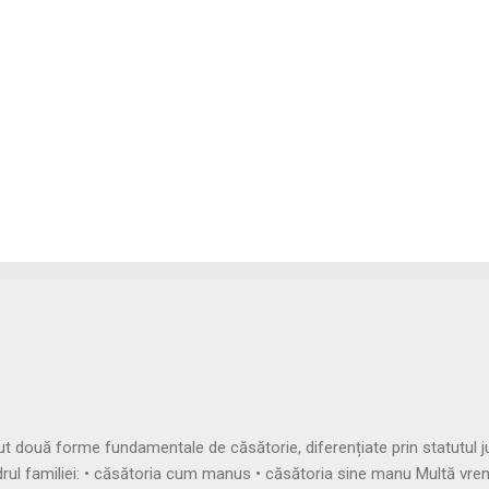
uă forme fundamentale de căsătorie, diferențiate prin statutul juri
adrul familiei: • căsătoria cum manus • căsătoria sine manu Multă vr