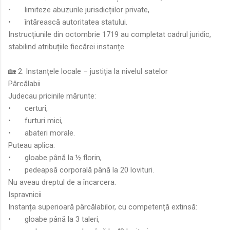
•
limiteze abuzurile jurisdicțiilor private,
•
întărească autoritatea statului.
Instrucțiunile din octombrie 1719 au completat cadrul juridic,
stabilind atribuțiile fiecărei instanțe.
🏡 2. Instanțele locale – justiția la nivelul satelor
Pârcălabii
Judecau pricinile mărunte:
•
certuri,
•
furturi mici,
•
abateri morale.
Puteau aplica:
•
gloabe până la ½ florin,
•
pedeapsă corporală până la 20 lovituri.
Nu aveau dreptul de a încarcera.
Ispravnicii
Instanța superioară pârcălabilor, cu competență extinsă:
•
gloabe până la 3 taleri,