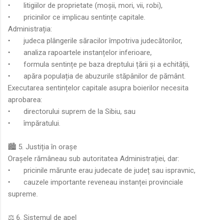
•
litigiilor de proprietate (moșii, mori, vii, robi),
•
pricinilor ce implicau sentințe capitale.
Administrația:
•
judeca plângerile săracilor împotriva judecătorilor,
•
analiza rapoartele instanțelor inferioare,
•
formula sentințe pe baza dreptului țării și a echității,
•
apăra populația de abuzurile stăpânilor de pământ.
Executarea sentințelor capitale asupra boierilor necesita
aprobarea:
•
directorului suprem de la Sibiu, sau
•
împăratului.
🏙️ 5. Justiția în orașe
Orașele rămâneau sub autoritatea Administrației, dar:
•
pricinile mărunte erau judecate de județ sau ispravnic,
•
cauzele importante reveneau instanței provinciale
supreme.
⚖️ 6. Sistemul de apel