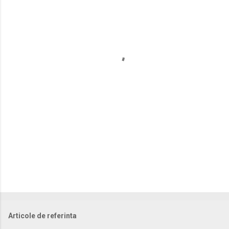
n
t
a
r
i
i
Articole de referinta