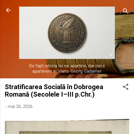
Treceți la conținutul principal
De fapt istoria nu ne apartine, dar noi ii
apartinem ei. Hans-Georg Gadamer
Stratificarea Socială în Dobrogea
Romană (Secolele I–III p.Chr.)
-
mai 26, 2026