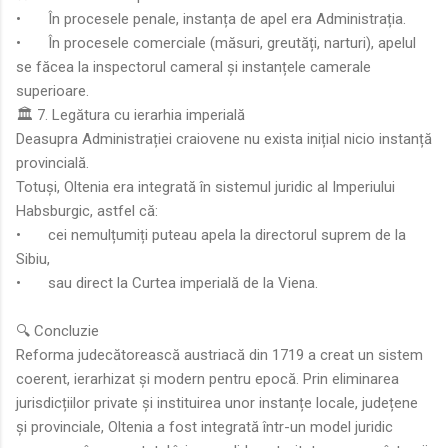
•
În procesele penale, instanța de apel era Administrația.
•
În procesele comerciale (măsuri, greutăți, narturi), apelul
se făcea la inspectorul cameral și instanțele camerale
superioare.
🏛️ 7. Legătura cu ierarhia imperială
Deasupra Administrației craiovene nu exista inițial nicio instanță
provincială.
Totuși, Oltenia era integrată în sistemul juridic al Imperiului
Habsburgic, astfel că:
•
cei nemulțumiți puteau apela la directorul suprem de la
Sibiu,
•
sau direct la Curtea imperială de la Viena.
🔍 Concluzie
Reforma judecătorească austriacă din 1719 a creat un sistem
coerent, ierarhizat și modern pentru epocă. Prin eliminarea
jurisdicțiilor private și instituirea unor instanțe locale, județene
și provinciale, Oltenia a fost integrată într-un model juridic