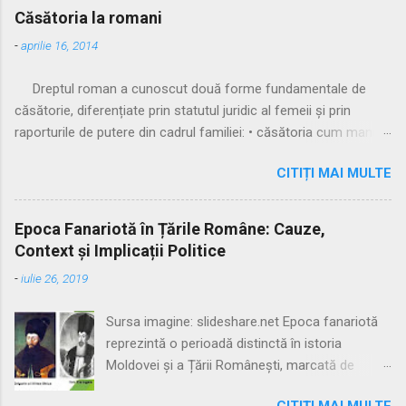
Căsătoria la romani
-
aprilie 16, 2014
Dreptul roman a cunoscut două forme fundamentale de
căsătorie, diferențiate prin statutul juridic al femeii și prin
raporturile de putere din cadrul familiei: • căsătoria cum manus
• căsătoria sine manu Multă vreme, singura formă recunoscută
CITIȚI MAI MULTE
și practicată a fost căsătoria cu manus, prin care femeia
trecea sub autoritatea soțului, devenind parte a familiei
acestuia. Spre sfârșitul Republicii, tot mai multe femei au
Epoca Fanariotă în Țările Române: Cauze,
început să evite această subordonare, trăind în uniuni
Context și Implicații Politice
nelegitime. Pentru a limita fenomenul, romanii au recunoscut și
-
iulie 26, 2019
căsătoria fără manus, care permitea femeii să rămână sub
puterea tatălui ei (pater familias), păstrându-și astfel
Sursa imagine: slideshare.net Epoca fanariotă
autonomia patrimonială. ⚖️ Formele căsătoriei cu manus
reprezintă o perioadă distinctă în istoria
Căsătoria cum manus putea fi încheiată în trei modalități
Moldovei și a Țării Românești, marcată de
distincte: 🔹 1. Confarreatio O ceremonie solemnă, rezervată
dominația indirectă a Imperiului Otoman prin
patricienilor, în prezența pontifex maximus și a preotului lui
CITIȚI MAI MULTE