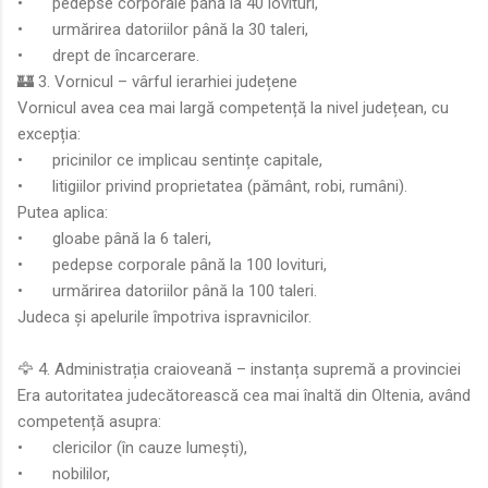
•
pedepse corporale până la 40 lovituri,
•
urmărirea datoriilor până la 30 taleri,
•
drept de încarcerare.
🏰 3. Vornicul – vârful ierarhiei județene
Vornicul avea cea mai largă competență la nivel județean, cu
excepția:
•
pricinilor ce implicau sentințe capitale,
•
litigiilor privind proprietatea (pământ, robi, rumâni).
Putea aplica:
•
gloabe până la 6 taleri,
•
pedepse corporale până la 100 lovituri,
•
urmărirea datoriilor până la 100 taleri.
Judeca și apelurile împotriva ispravnicilor.
🦅 4. Administrația craioveană – instanța supremă a provinciei
Era autoritatea judecătorească cea mai înaltă din Oltenia, având
competență asupra:
•
clericilor (în cauze lumești),
•
nobililor,