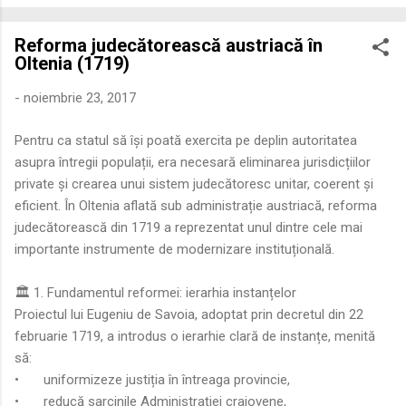
economică extinsă, Dobrogea a devenit un laborator complex
de fuziune etnică și culturală. Urmărirea penetrării elementului
Reforma judecătorească austriacă în
roman – în special a cetățenilor romani ( cives Romani ) în
Oltenia (1719)
țesutul urban și rural dobrogean – ne permite să măsurăm cu
precizie profunzimea și ritmul procesului de rom...
-
noiembrie 23, 2017
Pentru ca statul să își poată exercita pe deplin autoritatea
asupra întregii populații, era necesară eliminarea jurisdicțiilor
private și crearea unui sistem judecătoresc unitar, coerent și
eficient. În Oltenia aflată sub administrație austriacă, reforma
judecătorească din 1719 a reprezentat unul dintre cele mai
importante instrumente de modernizare instituțională.
🏛️ 1. Fundamentul reformei: ierarhia instanțelor
Proiectul lui Eugeniu de Savoia, adoptat prin decretul din 22
februarie 1719, a introdus o ierarhie clară de instanțe, menită
să:
•
uniformizeze justiția în întreaga provincie,
•
reducă sarcinile Administrației craiovene,