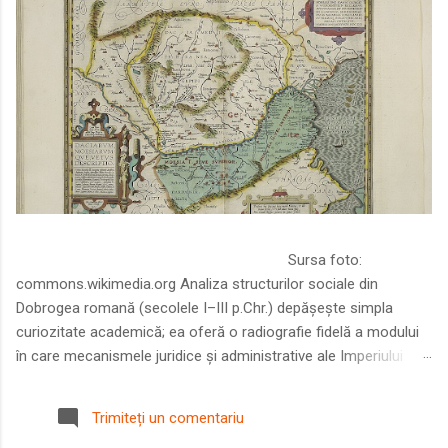
Sursa foto:
commons.wikimedia.org Analiza structurilor sociale din
Dobrogea romană (secolele I–III p.Chr.) depășește simpla
curiozitate academică; ea oferă o radiografie fidelă a modului
în care mecanismele juridice și administrative ale Imperiului
Roman au remodelat spațiul dintre Dunăre și Marea Neagră.
Într-o epocă în care prosperitatea excepțională a lumii romane
Trimiteți un comentariu
era susținută de o mobilitate socială dinamică și de o libertate