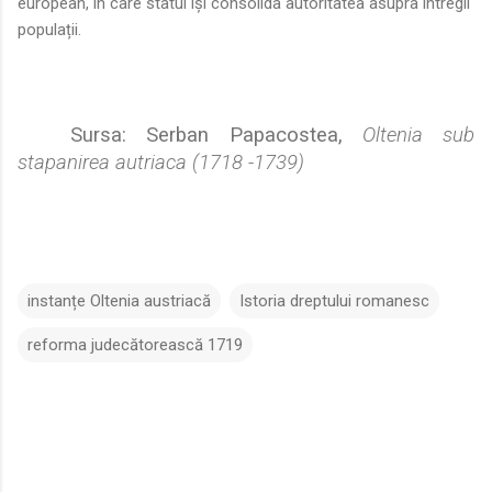
european, în care statul își consolida autoritatea asupra întregii
populații.
Sursa: Serban Papacostea,
Oltenia sub
stapanirea autriaca (1718 -1739)
instanțe Oltenia austriacă
Istoria dreptului romanesc
reforma judecătorească 1719
C
o
m
e