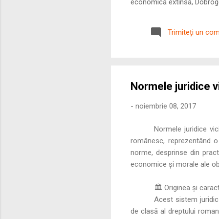
economică extinsă, Dobrogea
roman – în special a cetățe
precizie profunzimea și ritm
Trimiteți un co
Normele juridice v
-
noiembrie 08, 2017
Normele juridice vic
românesc, reprezentând o s
norme, desprinse din practi
economice și morale ale obș
🏛️ Originea și carac
Acest sistem juridic
de clasă al dreptului roman