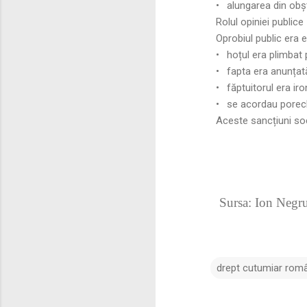
•
alungarea din obșt
Rolul opiniei publice
Oprobiul public era 
•
hoțul era plimbat 
•
fapta era anunțat
•
făptuitorul era iro
•
se acordau porecl
Aceste sancțiuni soc
Sursa: Ion Negr
drept cutumiar rom
C