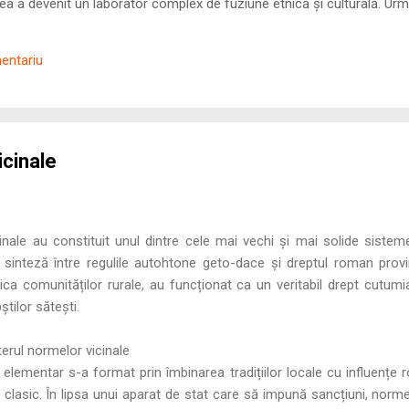
 a devenit un laborator complex de fuziune etnică și culturală. Urmă
nilor romani ( cives Romani ) în țesutul urban și rural dobrogean –
ul procesului de rom...
mentariu
icinale
inale au constituit unul dintre cele mai vechi și mai solide sistem
inteză între regulile autohtone geto-dace și dreptul roman provi
ca comunităților rurale, au funcționat ca un veritabil drept cutumia
tilor sătești.
terul normelor vicinale
 elementar s-a format prin îmbinarea tradițiilor locale cu influențe 
 clasic. În lipsa unui aparat de stat care să impună sancțiuni, norme