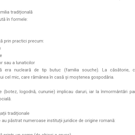
milia tradițională
tă în formele:
tă prin practici precum:
e
ie
or sau a lunaticilor
ă era nucleară de tip butuc (familia souche). La căsătorie, c
ului cel mic, care rămânea în casă și moștenea gospodăria.
e (botez, logodnă, cununie) implicau daruri, iar la înmormântări pa
cială.
ații tradiționale
e au păstrat numeroase instituții juridice de origine romană:
ă printr-un semn (de obicei o cruce)