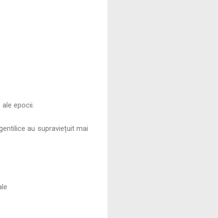
 ale epocii.
gentilice au supraviețuit mai
ale