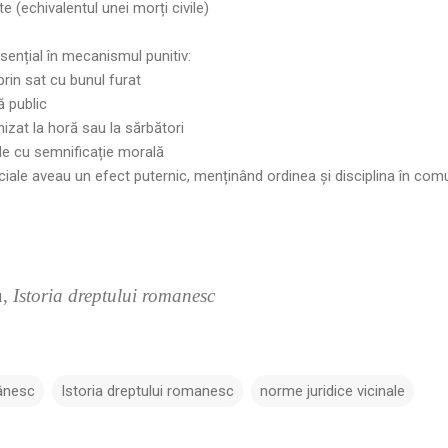
e (echivalentul unei morți civile)
esențial în mecanismul punitiv:
prin sat cu bunul furat
ă public
nizat la horă sau la sărbători
e cu semnificație morală
iale aveau un efect puternic, menținând ordinea și disciplina în comu
u,
Istoria dreptului romanesc
ânesc
Istoria dreptului romanesc
norme juridice vicinale