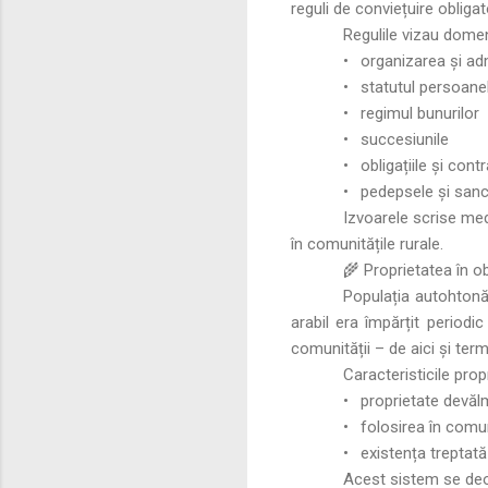
reguli de conviețuire obliga
Regulile vizau domen
•
organizarea și adm
•
statutul persoane
•
regimul bunurilor
•
succesiunile
•
obligațiile și cont
•
pedepsele și sanc
Izvoarele scrise med
în comunitățile rurale.
🌾 Proprietatea în 
Populația autohtonă
arabil era împărțit periodi
comunității – de aici și ter
Caracteristicile propr
•
proprietate devă
•
folosirea în comun 
•
existența treptată
Acest sistem se deos