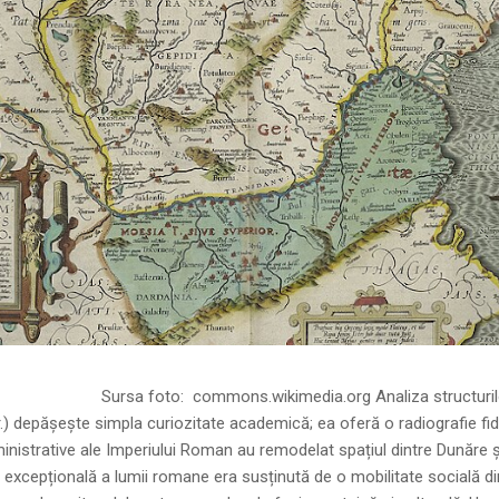
ns.wikimedia.org Analiza structurilor socia
r.) depășește simpla curiozitate academică; ea oferă o radiografie fid
inistrative ale Imperiului Roman au remodelat spațiul dintre Dunăre 
 excepțională a lumii romane era susținută de o mobilitate socială di