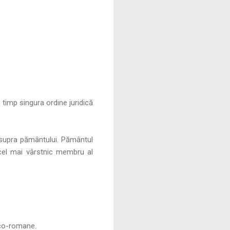
timp singura ordine juridică
asupra pământului. Pământul
, cel mai vârstnic membru al
daco-romane.