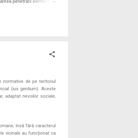
rirea penetrării elementului
 ne permite să măsurăm cu
e normative de pe teritoriul
ncial (ius gentium). Aceste
r, adaptat nevoilor sociale,
romane, însă fără caracterul
le vicinale au funcționat ca