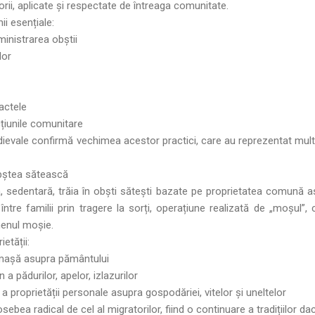
torii, aplicate și respectate de întreaga comunitate.
ii esențiale:
inistrarea obștii
lor
ractele
țiunile comunitare
ievale confirmă vechimea acestor practici, care au reprezentat mult 
obștea sătească
, sedentară, trăia în obști sătești bazate pe proprietatea comună 
c între familii prin tragere la sorți, operațiune realizată de „moșul”
menul moșie.
ietății:
lmașă asupra pământului
a pădurilor, apelor, izlazurilor
 a proprietății personale asupra gospodăriei, vitelor și uneltelor
ebea radical de cel al migratorilor, fiind o continuare a tradițiilor 