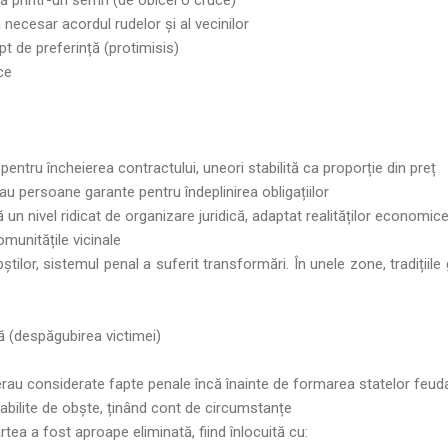
 necesar acordul rudelor și al vecinilor
t de preferință (protimisis)
ce
pentru încheierea contractului, uneori stabilită ca proporție din preț
au persoane garante pentru îndeplinirea obligațiilor
 un nivel ridicat de organizare juridică, adaptat realităților economice
omunitățile vicinale
tilor, sistemul penal a suferit transformări. În unele zone, tradițiile 
ă (despăgubirea victimei)
 erau considerate fapte penale încă înainte de formarea statelor feud
abilite de obște, ținând cont de circumstanțe
ea a fost aproape eliminată, fiind înlocuită cu: