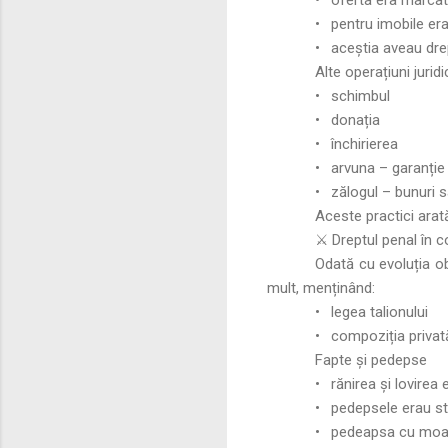
•
pentru imobile era
•
aceștia aveau drep
Alte operațiuni juridi
•
schimbul
•
donația
•
închirierea
•
arvuna – garanție 
•
zălogul – bunuri s
Aceste practici arată
⚔️ Dreptul penal în c
Odată cu evoluția obș
mult, menținând:
•
legea talionului
•
compoziția privat
Fapte și pedepse
•
rănirea și lovirea
•
pedepsele erau st
•
pedeapsa cu moart