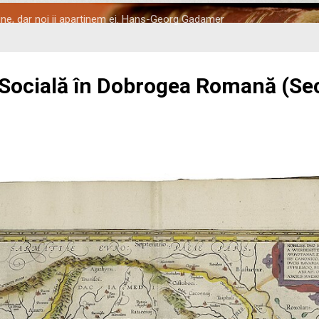
tine, dar noi ii apartinem ei. Hans-Georg Gadamer
 Socială în Dobrogea Romană (Seco