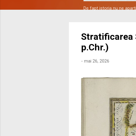
De fapt istoria nu ne apar
Stratificarea
p.Chr.)
-
mai 26, 2026