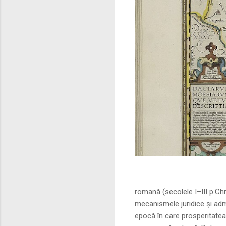
Sursa foto: commo
romană (secolele I–III p.Ch
mecanismele juridice și adm
epocă în care prosperitatea