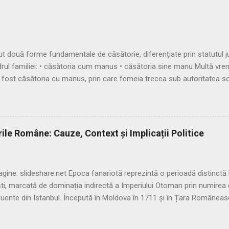
uă forme fundamentale de căsătorie, diferențiate prin statutul juri
adrul familiei: • căsătoria cum manus • căsătoria sine manu Multă vr
 fost căsătoria cu manus, prin care femeia trecea sub autoritatea so
șitul Republicii, tot mai multe femei au început să evite această subor
 fenomenul, romanii au recunoscut și căsătoria fără manus, care pe
amilias), păstrându-și astfel autonomia patrimonială. ⚖️ Formele căsă
 în trei modalități distincte: 🔹 1. Confarreatio O ceremonie solemnă,
ile Române: Cauze, Context și Implicații Politice
 a preotului lui Jupiter (flamen Dialis). Era o formă sacră, cu puternic
gine: slideshare.net Epoca fanariotă reprezintă o perioadă distinctă în
, marcată de dominația indirectă a Imperiului Otoman prin numirea d
nfluente din Istanbul. Începută în Moldova în 1711 și în Țara Române
terminată de o serie de cauze politice, economice și strategice, care 
artă și elitele locale. 📆 Debutul epocii fanariote • 1711: începutul epo