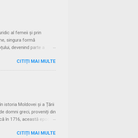
dic al femeii și prin
eme, singura formă
țului, devenind parte a
donare, trăind în uniuni
CITIȚI MAI MULTE
rmitea femeii să rămână sub
toriei cu manus Căsătoria
 rezervată patricienilor, în
e implicații religioase. 🔹
 istoria Moldovei și a Țării
e domni greci, proveniți din
ască în 1716, această epocă
au redefinit raporturile
CITIȚI MAI MULTE
cii fanariote în Moldova •