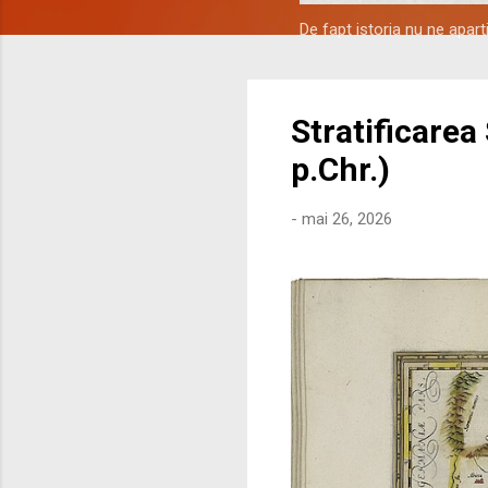
De fapt istoria nu ne apar
Stratificarea
p.Chr.)
-
mai 26, 2026