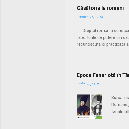
Căsătoria la romani
-
aprilie 16, 2014
Dreptul roman a cunoscut do
raporturile de putere din c
recunoscută și practicată a
familiei acestuia. Spre sfâr
nelegitime. Pentru a limita
puterea tatălui ei (pater f
cum manus putea fi încheiată
Epoca Fanariotă în Țăr
prezența pontifex maximus și
-
iulie 26, 2019
2. U...
Sursa ima
Românești
familii i
a fost de
dintre Po