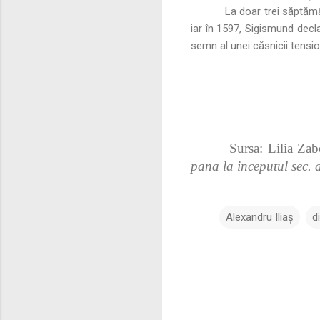
La doar trei săptămâ
iar în 1597, Sigismund decl
semn al unei căsnicii tensio
Sursa: Lilia Za
pana la inceputul sec. 
Alexandru Iliaș
d
C
o
m
e