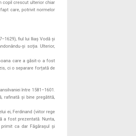
 copil crescut ulterior chiar
 fapt care, potrivit normelor
1629), fiul lui Iliaș Vodă și
ndonându‑și soția. Ulterior,
rsoana care a găsit‑o a fost
zis, ci o separare forțată de
ansilvaniei între 1581–1601.
 rafinată și bine pregătită,
ui ei, Ferdinand (viitor rege
ală a fost prezentată. Nunta,
 primit ca dar Făgărașul și