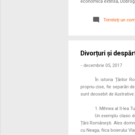
economică extinsă, Dobrogea
roman – în special a cetățe
precizie profunzimea și ritm
Trimiteți un co
Divorțuri și despărț
-
decembrie 05, 2017
În istoria Țărilor R
propriu‑zise, fie separări de
sunt deosebit de ilustrative
1. Mihnea al II‑lea T
Un exemplu clasic de
Țării Românești. Ales domn 
cu Neaga, fiica boierului Vla