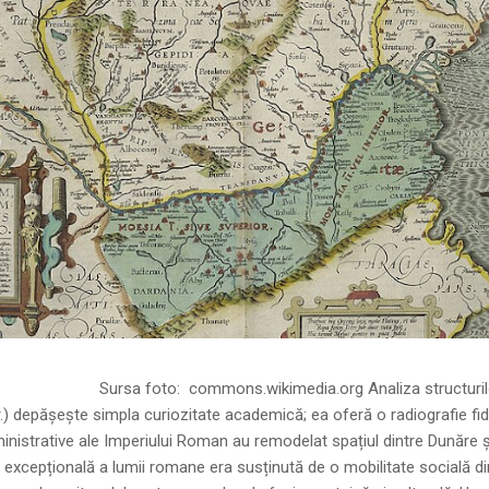
ns.wikimedia.org Analiza structurilor socia
r.) depășește simpla curiozitate academică; ea oferă o radiografie fid
inistrative ale Imperiului Roman au remodelat spațiul dintre Dunăre 
 excepțională a lumii romane era susținută de o mobilitate socială di