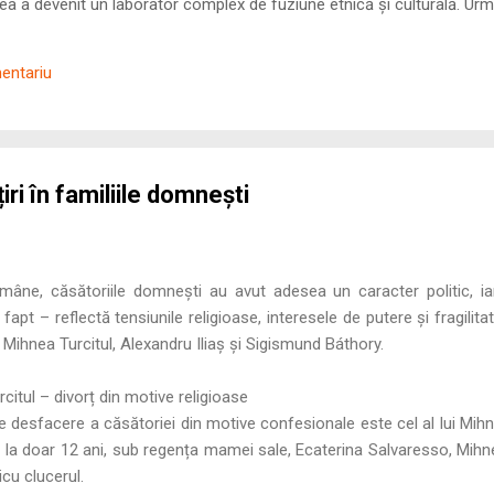
 a devenit un laborator complex de fuziune etnică și culturală. Urmă
nilor romani ( cives Romani ) în țesutul urban și rural dobrogean –
ul procesului de rom...
mentariu
iri în familiile domnești
omâne, căsătoriile domnești au avut adesea un caracter politic, iar 
 fapt – reflectă tensiunile religioase, interesele de putere și fragilitate
: Mihnea Turcitul, Alexandru Iliaș și Sigismund Báthory.
urcitul – divorț din motive religioase
 desfacere a căsătoriei din motive confesionale este cel al lui Mihne
la doar 12 ani, sub regența mamei sale, Ecaterina Salvaresso, Mihne
icu clucerul.