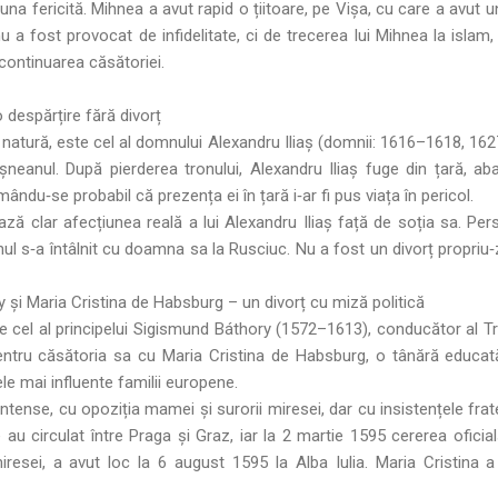
na fericită. Mihnea a avut rapid o țiitoare, pe Vişa, cu care a avut un
u a fost provocat de infidelitate, ci de trecerea lui Mihnea la islam,
continuarea căsătoriei.
o despărțire fără divorț
a natură, este cel al domnului Alexandru Iliaș (domnii: 1616–1618, 1627–
neanul. După pierderea tronului, Alexandru Iliaș fuge din țară, aba
ndu‑se probabil că prezența ei în țară i‑ar fi pus viața în pericol.
ză clar afecțiunea reală a lui Alexandru Iliaș față de soția sa. Pe
ul s‑a întâlnit cu doamna sa la Rusciuc. Nu a fost un divorț propriu‑
 și Maria Cristina de Habsburg – un divorț cu miză politică
 cel al principelui Sigismund Báthory (1572–1613), conducător al Tr
entru căsătoria sa cu Maria Cristina de Habsburg, o tânără educată,
ele mai influente familii europene.
ntense, cu opoziția mamei și surorii miresei, dar cu insistențele fratel
ile au circulat între Praga și Graz, iar la 2 martie 1595 cererea ofici
resei, a avut loc la 6 august 1595 la Alba Iulia. Maria Cristina a