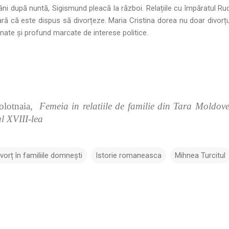
ni după nuntă, Sigismund pleacă la război. Relațiile cu împăratul Rud
ară că este dispus să divorțeze. Maria Cristina dorea nu doar divorțu
nate și profund marcate de interese politice.
bolotnaia,
Femeia in relatiile de familie din Tara Moldove
al XVIII-lea
ivorț în familiile domnești
Istorie romaneasca
Mihnea Turcitul