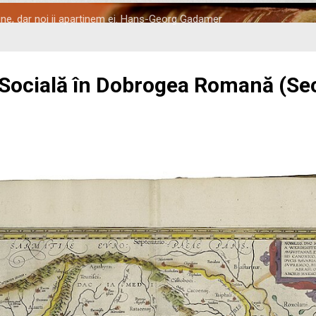
tine, dar noi ii apartinem ei. Hans-Georg Gadamer
 Socială în Dobrogea Romană (Seco