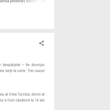
rirea penetrării elementului
 ne permite să măsurăm cu
despărțirile – fie divorțuri
a vieții la curte. Trei cazuri
a al II‑lea Turcitul, domn al
a a fost căsătorit la 16 ani