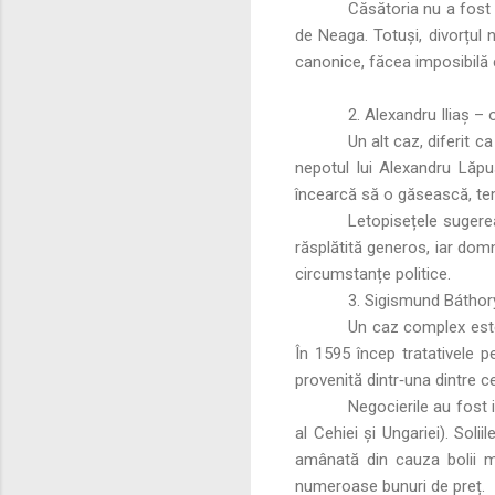
Căsătoria nu a fost u
de Neaga. Totuși, divorțul n
canonice, făcea imposibilă 
2. Alexandru Iliaș – 
Un alt caz, diferit c
nepotul lui Alexandru Lăpuș
încearcă să o găsească, temâ
Letopisețele sugerea
răsplătită generos, iar domn
circumstanțe politice.
3. Sigismund Báthory
Un caz complex este
În 1595 încep tratativele p
provenită dintr‑una dintre c
Negocierile au fost i
al Cehiei și Ungariei). Soli
amânată din cauza bolii mi
numeroase bunuri de preț.