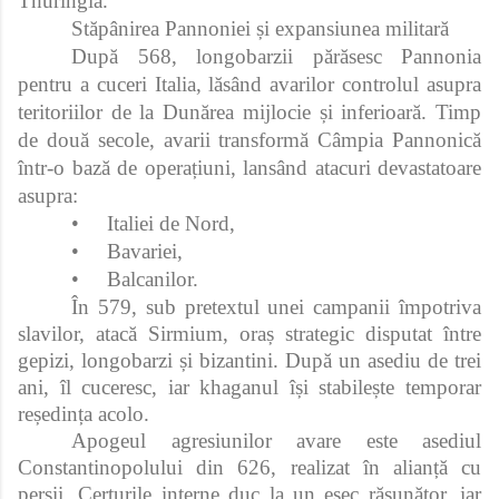
Thuringia.
Stăpânirea Pannoniei și expansiunea militară
După 568, longobarzii părăsesc Pannonia
pentru a cuceri Italia, lăsând avarilor controlul asupra
teritoriilor de la Dunărea mijlocie și inferioară. Timp
de două secole, avarii transformă Câmpia Pannonică
într-o bază de operațiuni, lansând atacuri devastatoare
asupra:
•
Italiei de Nord,
•
Bavariei,
•
Balcanilor.
În 579, sub pretextul unei campanii împotriva
slavilor, atacă Sirmium, oraș strategic disputat între
gepizi, longobarzi și bizantini. După un asediu de trei
ani, îl cuceresc, iar khaganul își stabilește temporar
reședința acolo.
Apogeul agresiunilor avare este asediul
Constantinopolului din 626, realizat în alianță cu
perșii. Certurile interne duc la un eșec răsunător, iar