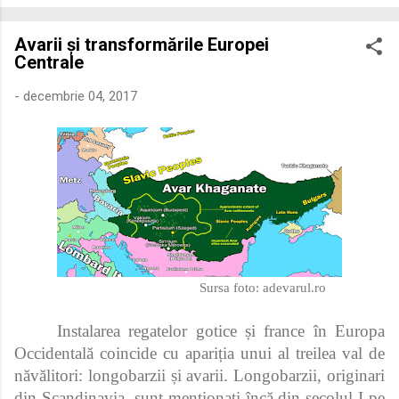
economică extinsă, Dobrogea a devenit un laborator complex
de fuziune etnică și culturală. Urmărirea penetrării elementului
Avarii și transformările Europei
roman – în special a cetățenilor romani ( cives Romani ) în
Centrale
țesutul urban și rural dobrogean – ne permite să măsurăm cu
precizie profunzimea și ritmul procesului de rom...
-
decembrie 04, 2017
Sursa foto:
adevarul.ro
Instalarea regatelor gotice și france în Europa
Occidentală coincide cu apariția unui al treilea val de
năvălitori: longobarzii și avarii. Longobarzii, originari
din Scandinavia, sunt menționați încă din secolul I pe