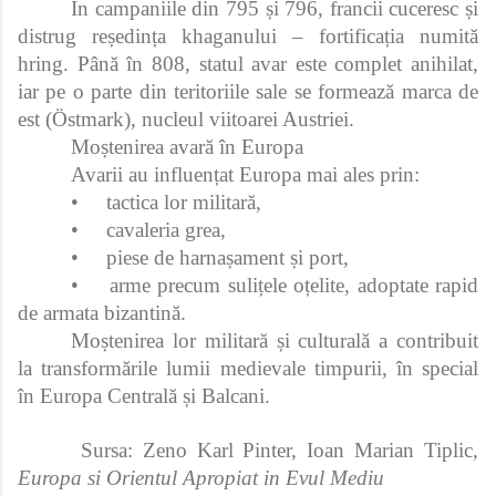
În campaniile din 795 și 796, francii cuceresc și
distrug reședința khaganului – fortificația numită
hring. Până în 808, statul avar este complet anihilat,
iar pe o parte din teritoriile sale se formează marca de
est (Östmark), nucleul viitoarei Austriei.
Moștenirea avară în Europa
Avarii au influențat Europa mai ales prin:
•
tactica lor militară,
•
cavaleria grea,
•
piese de harnașament și port,
•
arme precum sulițele oțelite, adoptate rapid
de armata bizantină.
Moștenirea lor militară și culturală a contribuit
la transformările lumii medievale timpurii, în special
în Europa Centrală și Balcani.
Sursa: Zeno Karl Pinter, Ioan Marian Tiplic,
Europa si Orientul Apropiat in Evul Mediu