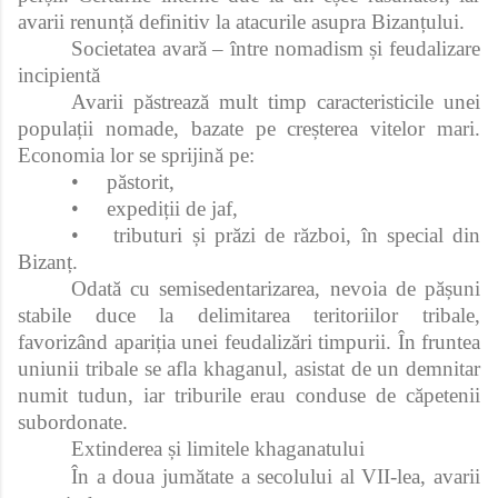
avarii renunță definitiv la atacurile asupra Bizanțului.
Societatea avară – între nomadism și feudalizare
incipientă
Avarii păstrează mult timp caracteristicile unei
populații nomade, bazate pe creșterea vitelor mari.
Economia lor se sprijină pe:
•
păstorit,
•
expediții de jaf,
•
tributuri și prăzi de război, în special din
Bizanț.
Odată cu semisedentarizarea, nevoia de pășuni
stabile duce la delimitarea teritoriilor tribale,
favorizând apariția unei feudalizări timpurii. În fruntea
uniunii tribale se afla khaganul, asistat de un demnitar
numit tudun, iar triburile erau conduse de căpetenii
subordonate.
Extinderea și limitele khaganatului
În a doua jumătate a secolului al VII‑lea, avarii