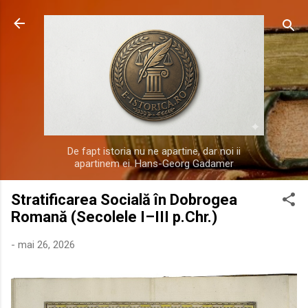
Treceți la conținutul principal
De fapt istoria nu ne apartine, dar noi ii
apartinem ei. Hans-Georg Gadamer
Stratificarea Socială în Dobrogea
Romană (Secolele I–III p.Chr.)
-
mai 26, 2026