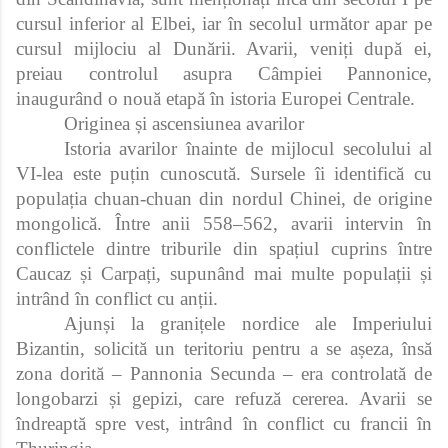
cursul inferior al Elbei, iar în secolul următor apar pe
cursul mijlociu al Dunării. Avarii, veniți după ei,
preiau controlul asupra Câmpiei Pannonice,
inaugurând o nouă etapă în istoria Europei Centrale.
Originea și ascensiunea avarilor
Istoria avarilor înainte de mijlocul secolului al
VI‑lea este puțin cunoscută. Sursele îi identifică cu
populația chuan‑chuan din nordul Chinei, de origine
mongolică. Între anii 558–562, avarii intervin în
conflictele dintre triburile din spațiul cuprins între
Caucaz și Carpați, supunând mai multe populații și
intrând în conflict cu anții.
Ajunși la granițele nordice ale Imperiului
Bizantin, solicită un teritoriu pentru a se așeza, însă
zona dorită – Pannonia Secunda – era controlată de
longobarzi și gepizi, care refuză cererea. Avarii se
îndreaptă spre vest, intrând în conflict cu francii în