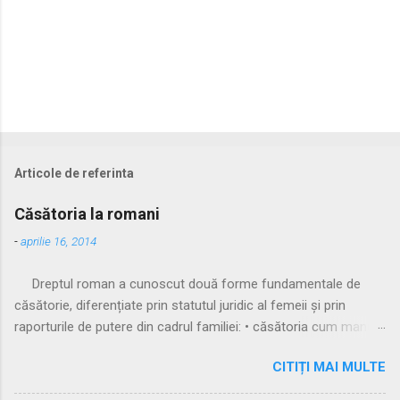
Articole de referinta
Căsătoria la romani
-
aprilie 16, 2014
Dreptul roman a cunoscut două forme fundamentale de
căsătorie, diferențiate prin statutul juridic al femeii și prin
raporturile de putere din cadrul familiei: • căsătoria cum manus
• căsătoria sine manu Multă vreme, singura formă recunoscută
CITIȚI MAI MULTE
și practicată a fost căsătoria cu manus, prin care femeia
trecea sub autoritatea soțului, devenind parte a familiei