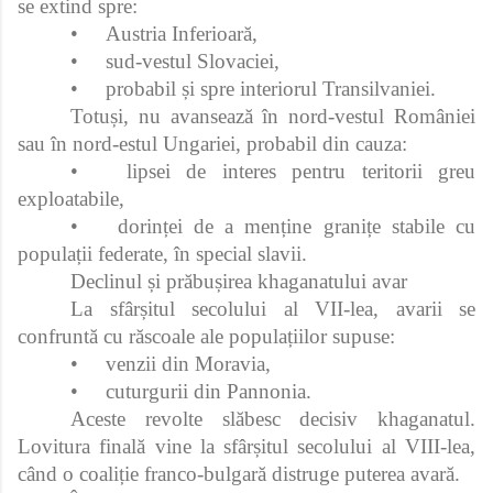
se extind spre:
•
Austria Inferioară,
•
sud‑vestul Slovaciei,
•
probabil și spre interiorul Transilvaniei.
Totuși, nu avansează în nord‑vestul României
sau în nord‑estul Ungariei, probabil din cauza:
•
lipsei de interes pentru teritorii greu
exploatabile,
•
dorinței de a menține granițe stabile cu
populații federate, în special slavii.
Declinul și prăbușirea khaganatului avar
La sfârșitul secolului al VII‑lea, avarii se
confruntă cu răscoale ale populațiilor supuse:
•
venzii din Moravia,
•
cuturgurii din Pannonia.
Aceste revolte slăbesc decisiv khaganatul.
Lovitura finală vine la sfârșitul secolului al VIII‑lea,
când o coaliție franco‑bulgară distruge puterea avară.