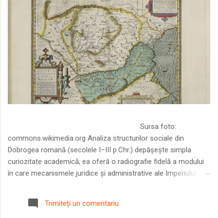
Sursa foto:
commons.wikimedia.org Analiza structurilor sociale din
Dobrogea romană (secolele I–III p.Chr.) depășește simpla
curiozitate academică; ea oferă o radiografie fidelă a modului
în care mecanismele juridice și administrative ale Imperiului
Roman au remodelat spațiul dintre Dunăre și Marea Neagră.
Într-o epocă în care prosperitatea excepțională a lumii romane
Trimiteți un comentariu
era susținută de o mobilitate socială dinamică și de o libertate