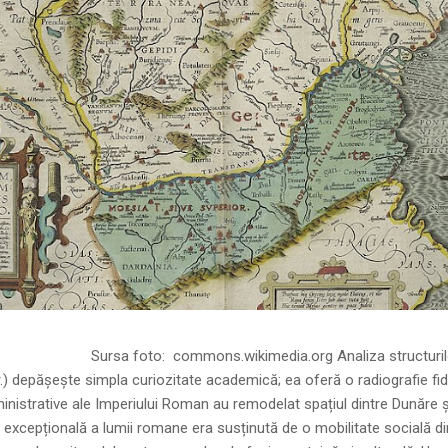
ns.wikimedia.org Analiza structurilor socia
r.) depășește simpla curiozitate academică; ea oferă o radiografie fid
inistrative ale Imperiului Roman au remodelat spațiul dintre Dunăre 
 excepțională a lumii romane era susținută de o mobilitate socială di