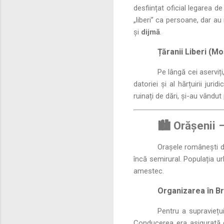
desființat oficial legarea d
„liberi” ca persoane, dar au
și
dijmă
.
Țăranii Liberi (Mo
Pe lângă cei aserviț
datoriei și al hărțuirii jur
ruinați de dări, și-au vându
🏙️ Orășenii 
Orașele românești di
încă semirural. Populația ur
amestec.
Organizarea în B
Pentru a supraviețu
Conducerea era asigurată