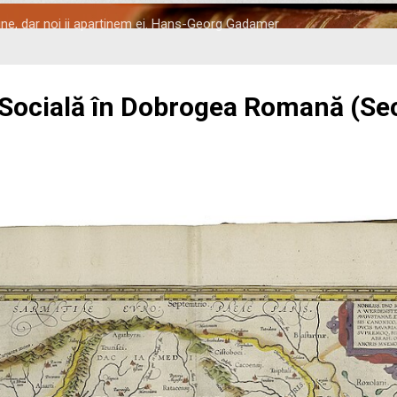
tine, dar noi ii apartinem ei. Hans-Georg Gadamer
 Socială în Dobrogea Romană (Seco