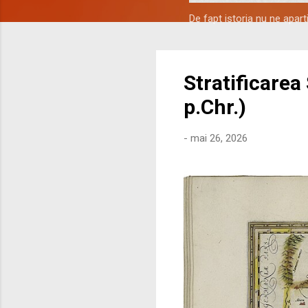
De fapt istoria nu ne apar
Stratificarea
p.Chr.)
-
mai 26, 2026