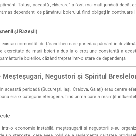
e pământ. Totuși, această „eliberare” a fost mai mult juridică decât 
 rămas dependenți de pământul boierului, fiind obligați în continuare 
șnenii și Răzeșii)
i, existau comunități de țărani liberi care posedau pământ în devălm
idice exercitate de marii boieri a dus la o eroziune constantă a aces
t pământurile boierilor, căzând treptat într-o stare de dependență.
– Meșteșugari, Negustori și Spiritul Breslelo
n această perioadă (București, Iași, Craiova, Galați) erau centre ef
bană era o categorie eterogenă, fiind prima care a resimțit influențel
resle
i într-o economie instabilă, meșteșugarii și negustorii s-au organi
 de un
staroste
, care avea rolul de a reglementa calitatea produselo