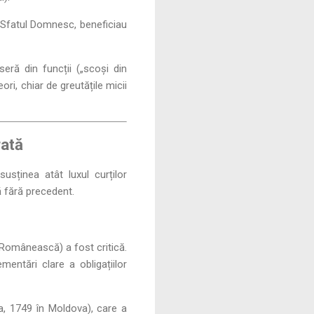
u Sfatul Domnesc, beneficiau
eră din funcții („scoși din
ori, chiar de greutățile micii
rată
sținea atât luxul curților
ă fără precedent.
a Românească) a fost critică.
mentări clare a obligațiilor
, 1749 în Moldova), care a