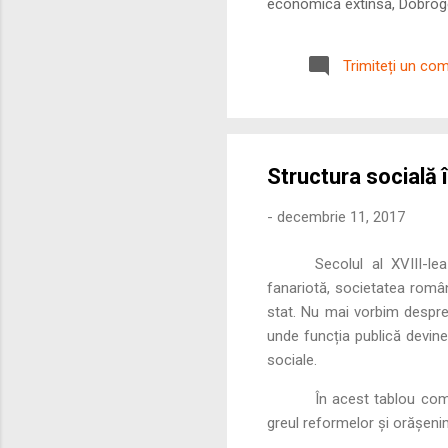
economică extinsă, Dobrogea
roman – în special a cetățe
precizie profunzimea și ritm
Trimiteți un co
Structura socială 
-
decembrie 11, 2017
Secolul al XVIII-l
fanariotă, societatea român
stat. Nu mai vorbim despre 
unde funcția publică devine
sociale.
În acest tablou com
greul reformelor și orășenim