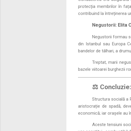
protecția membrilor în fața 
contribuind la întreținerea u
Negustorii: Elita 
Negustorii formau se
din Istanbul sau Europa C
bandelor de tâlhari, a drumu
Treptat, marii negu
bazele viitoarei burghezii ro
⚖️ Concluzie
Structura socială a 
aristocrație de spadă, dev
economică; iar orașele au î
Aceste tensiuni soci