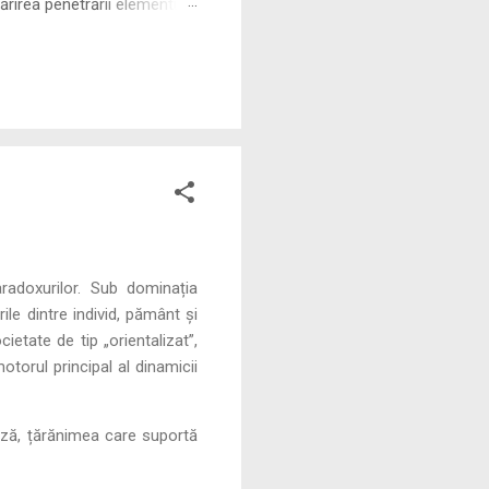
rirea penetrării elementului
 ne permite să măsurăm cu
adoxurilor. Sub dominația
le dintre individ, pământ și
etate de tip „orientalizat”,
torul principal al dinamicii
ează, țărănimea care suportă