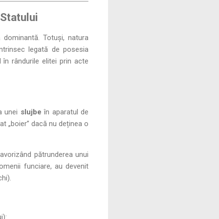
Statului
să dominantă. Totuși, natura
intrinsec legată de posesia
n rândurile elitei prin acte
ea unei
slujbe
în aparatul de
mat „boier” dacă nu deținea o
, favorizând pătrunderea unui
domenii funciare, au devenit
hi).
i):