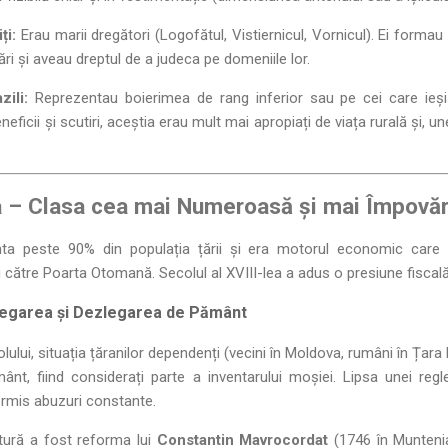
ți:
Erau marii dregători (Logofătul, Vistiernicul, Vornicul). Ei forma
ări și aveau dreptul de a judeca pe domeniile lor.
zili:
Reprezentau boierimea de rang inferior sau pe cei care ieșis
eficii și scutiri, aceștia erau mult mai apropiați de viața rurală și, une
 – Clasa cea mai Numeroasă și mai Împovă
ta peste 90% din populația țării și era motorul economic care su
reu către Poarta Otomană. Secolul al XVIII-lea a adus o presiune fiscal
 Legarea și Dezlegarea de Pământ
olului, situația țăranilor dependenți (vecini în Moldova, rumâni în Țar
nt, fiind considerați parte a inventarului moșiei. Lipsa unei regle
ermis abuzuri constante.
ură a fost reforma lui
Constantin Mavrocordat
(1746 în Muntenia