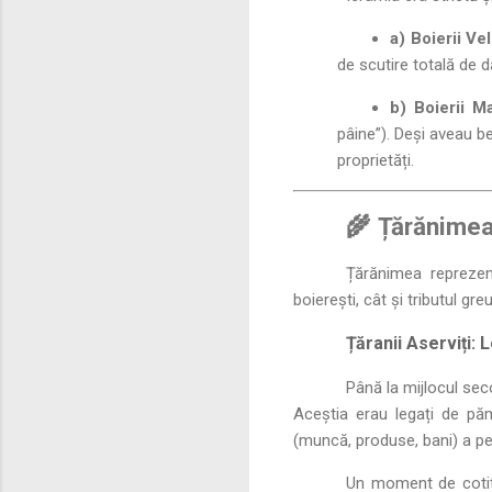
a) Boierii Veli
de scutire totală de d
b) Boierii Ma
pâine”). Deși aveau ben
proprietăți.
🌾 Țărănimea
Țărănimea reprezen
boierești, cât și tributul g
Țăranii Aserviți:
Până la mijlocul sec
Aceștia erau legați de pămâ
(muncă, produse, bani) a p
Un moment de cotit