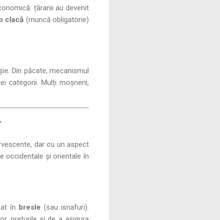
economică: țăranii au devenit
la
clacă
(muncă obligatorie)
ășie. Din păcate, mecanismul
tei categorii. Mulți moșneni,
r
ervescente, dar cu un aspect
e occidentale și orientale în
zat în
bresle
(sau isnafuri).
r, prețurile și de a asigura