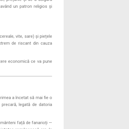
e având un patron religios și
reale, vite, sare) și piețele
xtrem de riscant din cauza
putere economică ce va pune
erimea a încetat să mai fie o
 precară, legată de datoria
pământeni față de fanarioți —