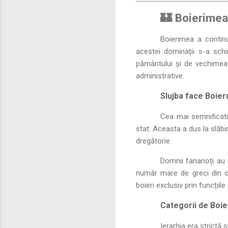
🏰 Boierimea 
Boierimea a continu
acestei dominații s-a schi
pământului și de vechimea n
administrative.
Slujba face Boier
Cea mai semnificati
stat. Aceasta a dus la slăbi
dregătorie.
Domnii fanarioți au 
număr mare de greci din car
boieri exclusiv prin funcțiil
Categorii de Boieri
Ierarhia era strictă ș