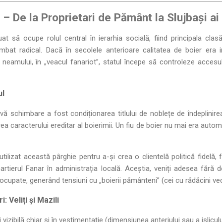
– De la Proprietari de Pământ la Slujbași ai 
at să ocupe rolul central în ierarhia socială, fiind principala cla
mbat radical. Dacă în secolele anterioare calitatea de boier era 
eamului, în „veacul fanariot”, statul începe să controleze accesul î
ul
vă schimbare a fost condiționarea titlului de noblețe de îndeplinir
rea caracterului ereditar al boierimii. Un fiu de boier nu mai era auto
utilizat această pârghie pentru a-și crea o clientelă politică fidelă
tierul Fanar în administrația locală. Aceștia, veniți adesea fără 
e ocupate, generând tensiuni cu „boierii pământeni” (cei cu rădăcini vec
: Veliți și Mazili
i vizibilă chiar și în vestimentație (dimensiunea anteriului sau a ișliculu