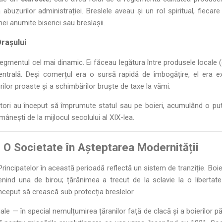
abuzurilor administrației. Breslele aveau și un rol spiritual, fiecar
nei anumite biserici sau breslașii.
Orașului
gmentul cel mai dinamic. Ei făceau legătura între produsele locale (ce
entrală. Deși comerțul era o sursă rapidă de îmbogățire, el era e
rilor proaste și a schimbărilor bruște de taxe la vămi.
stori au început să împrumute statul sau pe boieri, acumulând o 
mânești de la mijlocul secolului al XIX-lea.
: O Societate în Așteptarea Modernității
Principatelor în această perioadă reflectă un sistem de tranziție. Boi
enind una de birou; țărănimea a trecut de la sclavie la o libertate
nceput să crească sub protecția breslelor.
ale — în special nemulțumirea țăranilor față de clacă și a boierilor 