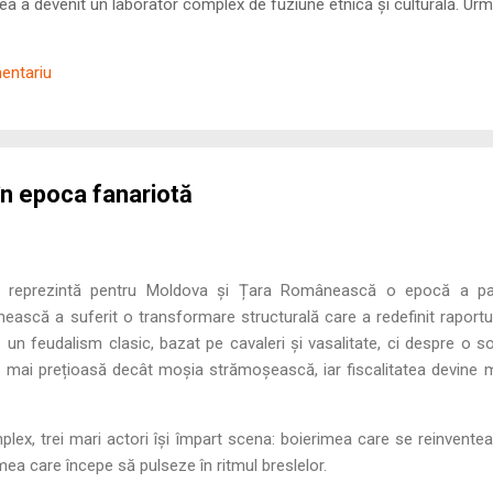
 a devenit un laborator complex de fuziune etnică și culturală. Urmă
nilor romani ( cives Romani ) în țesutul urban și rural dobrogean –
ul procesului de rom...
mentariu
în epoca fanariotă
ea reprezintă pentru Moldova și Țara Românească o epocă a par
ească a suferit o transformare structurală care a redefinit raporturi
un feudalism clasic, bazat pe cavaleri și vasalitate, ci despre o soci
 mai prețioasă decât moșia strămoșească, iar fiscalitatea devine mo
plex, trei mari actori își împart scena: boierimea care se reinvent
ea care începe să pulseze în ritmul breslelor.