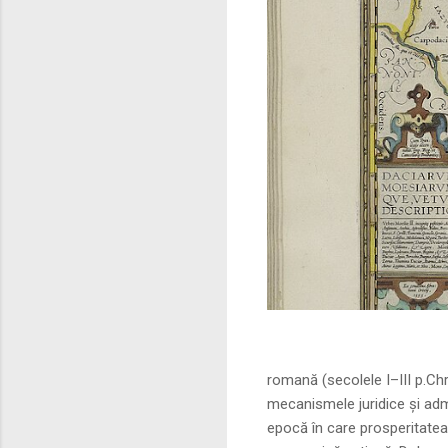
Sursa foto: commo
romană (secolele I–III p.Ch
mecanismele juridice și adm
epocă în care prosperitatea