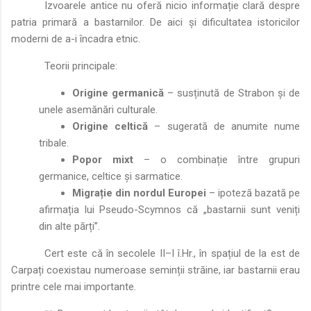
Izvoarele antice nu oferă nicio informație clară despre
patria primară a bastarnilor. De aici și dificultatea istoricilor
moderni de a-i încadra etnic.
Teorii principale:
Origine germanică
– susținută de Strabon și de
unele asemănări culturale.
Origine celtică
– sugerată de anumite nume
tribale.
Popor mixt
– o combinație între grupuri
germanice, celtice și sarmatice.
Migrație din nordul Europei
– ipoteză bazată pe
afirmația lui Pseudo-Scymnos că „bastarnii sunt veniți
din alte părți”.
Cert este că în secolele II–I î.Hr., în spațiul de la est de
Carpați coexistau numeroase seminții străine, iar bastarnii erau
printre cele mai importante.