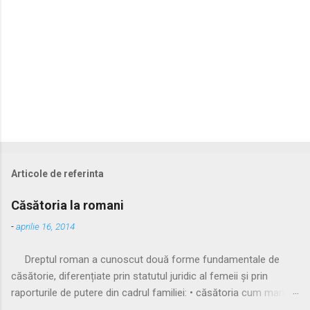
Articole de referinta
Căsătoria la romani
-
aprilie 16, 2014
Dreptul roman a cunoscut două forme fundamentale de
căsătorie, diferențiate prin statutul juridic al femeii și prin
raporturile de putere din cadrul familiei: • căsătoria cum manus
• căsătoria sine manu Multă vreme, singura formă recunoscută