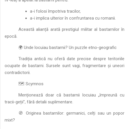
a-i folosi împotriva tracilor,
a-i implica ulterior în confruntarea cu romanii.
Această alianță arată prestigiul militar al bastarnilor în
epocă.
🌍 Unde locuiau bastarnii? Un puzzle etno-geografic
Tradiția antică nu oferă date precise despre teritoriile
ocupate de bastarni. Sursele sunt vagi, fragmentare și uneori
contradictorii.
🗺️ Scymnos
Menționează doar că bastarnii locuiau „împreună cu
tracii-geții”, fără detalii suplimentare.
🧭 Originea bastarnilor: germanici, celți sau un popor
mixt?