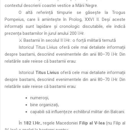
contextul descrierii coastei vestice a Mării Negre.
O altă referință timpurie se găsește la Trogus
Pompeius, care îi amintește în Prolog, XXVI II. Deși aceste
informații sunt lapidare și cronologic discutabile, ele indică
prezența bastarnilor în jurul anului 200 î.Hr.
⚔️ Bastarnii în secolul II î.Hr.: o forță militară temută
Istoricul Titus Livius oferă cele mai detaliate informații
despre bastarni, descriind evenimentele din anii 80–70 î.Hr. Din
relatările sale reiese că bastarnii erau:
Istoricul
Titus Livius
oferă cele mai detaliate informații
despre bastarni, descriind evenimentele din anii 80–70 î.Hr. Din
relatările sale reiese că bastarnii erau:
numeroși,
bine organizați,
capabili să influențeze echilibrul militar din Balcani.
În
182 î.Hr.
, regele Macedoniei
Filip al V-lea
(nu Filip al
IV-lea) a apelat la bastarni pentru: