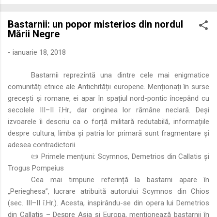
economică extinsă, Dobrogea a devenit un laborator complex
de fuziune etnică și culturală. Urmărirea penetrării elementului
Bastarnii: un popor misterios din nordul
roman – în special a cetățenilor romani ( cives Romani ) în
Mării Negre
țesutul urban și rural dobrogean – ne permite să măsurăm cu
precizie profunzimea și ritmul procesului de rom...
-
ianuarie 18, 2018
Bastarnii reprezintă una dintre cele mai enigmatice
comunități etnice ale Antichității europene. Menționați în surse
grecești și romane, ei apar în spațiul nord-pontic începând cu
secolele III–II î.Hr., dar originea lor rămâne neclară. Deși
izvoarele îi descriu ca o forță militară redutabilă, informațiile
despre cultura, limba și patria lor primară sunt fragmentare și
adesea contradictorii.
📜 Primele mențiuni: Scymnos, Demetrios din Callatis și
Trogus Pompeius
Cea mai timpurie referință la bastarni apare în
„Perieghesa”, lucrare atribuită autorului Scymnos din Chios
(sec. III–II î.Hr.). Acesta, inspirându-se din opera lui Demetrios
din Callatis – Despre Asia și Europa, menționează bastarnii în