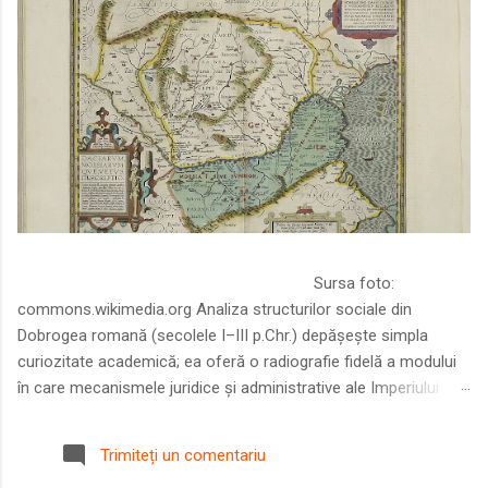
Sursa foto:
commons.wikimedia.org Analiza structurilor sociale din
Dobrogea romană (secolele I–III p.Chr.) depășește simpla
curiozitate academică; ea oferă o radiografie fidelă a modului
în care mecanismele juridice și administrative ale Imperiului
Roman au remodelat spațiul dintre Dunăre și Marea Neagră.
Într-o epocă în care prosperitatea excepțională a lumii romane
Trimiteți un comentariu
era susținută de o mobilitate socială dinamică și de o libertate