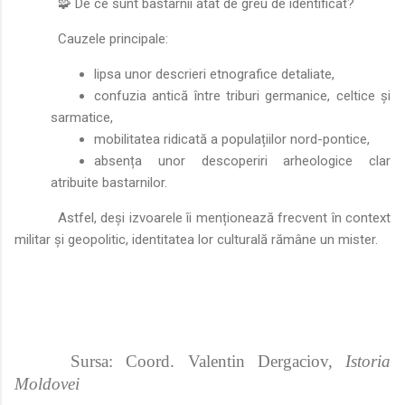
🧩 De ce sunt bastarnii atât de greu de identificat?
Cauzele principale:
lipsa unor descrieri etnografice detaliate,
confuzia antică între triburi germanice, celtice și
sarmatice,
mobilitatea ridicată a populațiilor nord-pontice,
absența unor descoperiri arheologice clar
atribuite bastarnilor.
Astfel, deși izvoarele îi menționează frecvent în context
militar și geopolitic, identitatea lor culturală rămâne un mister.
Sursa: Coord. Valentin Dergaciov,
Istoria
Moldovei