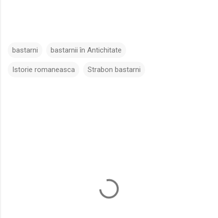
bastarni
bastarnii în Antichitate
Istorie romaneasca
Strabon bastarni
C
o
m
e
n
t
a
r
i
i