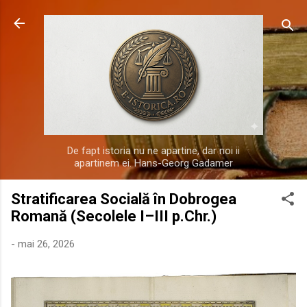
Treceți la conținutul principal
De fapt istoria nu ne apartine, dar noi ii
apartinem ei. Hans-Georg Gadamer
Stratificarea Socială în Dobrogea
Romană (Secolele I–III p.Chr.)
-
mai 26, 2026