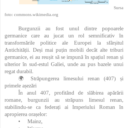
Sursa
foto:
commons.wikimedia.org
Burgunzii au fost unul dintre popoarele
germanice care au jucat un rol semnificativ în
transformările politice ale Europei la sfârșitul
Antichității. Deși mai puțin mobili decât alte triburi
germanice, ei au reușit să se impună în spațiul renan și
ulterior în sud-estul Galiei, unde au pus bazele unui
regat durabil.
🌍 Străpungerea limesului renan (407) și
primele așezări
În anul 407, profitând de slăbirea apărării
romane, burgunzii au străpuns limesul renan,
stabilindu-se ca federați ai Imperiului Roman în
apropierea orașelor:
•
Mainz,