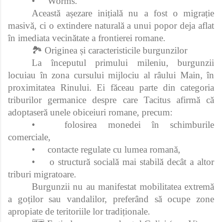
•
Worms.
Această așezare inițială nu a fost o migrație
masivă, ci o extindere naturală a unui popor deja aflat
în imediata vecinătate a frontierei romane.
🏞️ Originea și caracteristicile burgunzilor
La începutul primului mileniu, burgunzii
locuiau în zona cursului mijlociu al râului Main, în
proximitatea Rinului. Ei făceau parte din categoria
triburilor germanice despre care Tacitus afirmă că
adoptaseră unele obiceiuri romane, precum:
•
folosirea monedei în schimburile
comerciale,
•
contacte regulate cu lumea romană,
•
o structură socială mai stabilă decât a altor
triburi migratoare.
Burgunzii nu au manifestat mobilitatea extremă
a goților sau vandalilor, preferând să ocupe zone
apropiate de teritoriile lor tradiționale.