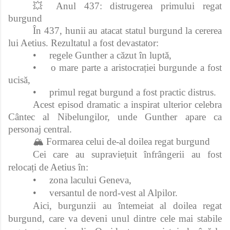
💥 Anul 437: distrugerea primului regat
burgund
În 437, hunii au atacat statul burgund la cererea
lui Aetius. Rezultatul a fost devastator:
•
regele Gunther a căzut în luptă,
•
o mare parte a aristocrației burgunde a fost
ucisă,
•
primul regat burgund a fost practic distrus.
Acest episod dramatic a inspirat ulterior celebra
Cântec al Nibelungilor, unde Gunther apare ca
personaj central.
🏔️ Formarea celui de-al doilea regat burgund
Cei care au supraviețuit înfrângerii au fost
relocați de Aetius în:
•
zona lacului Geneva,
•
versantul de nord-vest al Alpilor.
Aici, burgunzii au întemeiat al doilea regat
burgund, care va deveni unul dintre cele mai stabile