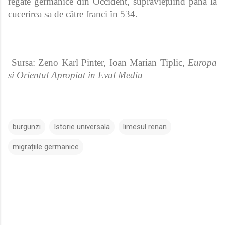
regate germanice din Occident, supraviețuind până la
cucerirea sa de către franci în 534.
Sursa: Zeno Karl Pinter, Ioan Marian Tiplic,
Europa
si Orientul Apropiat in Evul Mediu
burgunzi
Istorie universala
limesul renan
migrațiile germanice
C
o
m
e