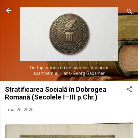
Treceți la conținutul principal
De fapt istoria nu ne apartine, dar noi ii
apartinem ei. Hans-Georg Gadamer
Stratificarea Socială în Dobrogea
Romană (Secolele I–III p.Chr.)
-
mai 26, 2026