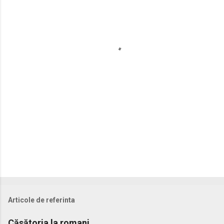
n
t
a
r
i
i
Articole de referinta
Căsătoria la romani