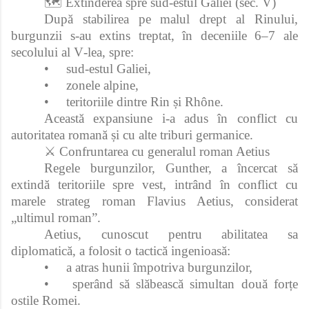
🗺️ Extinderea spre sud-estul Galiei (sec. V)
După stabilirea pe malul drept al Rinului,
burgunzii s-au extins treptat, în deceniile 6–7 ale
secolului al V‑lea, spre:
•
sud-estul Galiei,
•
zonele alpine,
•
teritoriile dintre Rin și Rhône.
Această expansiune i-a adus în conflict cu
autoritatea romană și cu alte triburi germanice.
⚔️ Confruntarea cu generalul roman Aetius
Regele burgunzilor, Gunther, a încercat să
extindă teritoriile spre vest, intrând în conflict cu
marele strateg roman Flavius Aetius, considerat
„ultimul roman”.
Aetius, cunoscut pentru abilitatea sa
diplomatică, a folosit o tactică ingenioasă:
•
a atras hunii împotriva burgunzilor,
•
sperând să slăbească simultan două forțe
ostile Romei.