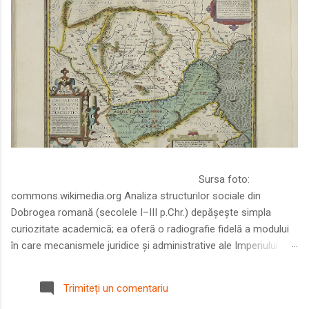
Sursa foto:
commons.wikimedia.org Analiza structurilor sociale din
Dobrogea romană (secolele I–III p.Chr.) depășește simpla
curiozitate academică; ea oferă o radiografie fidelă a modului
în care mecanismele juridice și administrative ale Imperiului
Roman au remodelat spațiul dintre Dunăre și Marea Neagră.
Într-o epocă în care prosperitatea excepțională a lumii romane
Trimiteți un comentariu
era susținută de o mobilitate socială dinamică și de o libertate