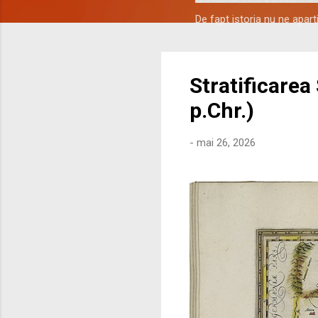
De fapt istoria nu ne apar
Stratificarea
p.Chr.)
-
mai 26, 2026