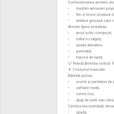
Confecționarea armelor era o
•
meșteri‑armurieri propri
•
fier și bronz produse l
•
ateliere grecești care 
Armele tipice includeau:
•
arcul scitic compozit,
•
tolba cu săgeți,
•
spada akinakes,
•
pumnalul,
•
toporul de luptă.
👕 Îmbrăcămintea scitică: fu
👨 Costumul masculin
Bărbații purtau:
•
scurte și pantaloni de p
•
caftane medii,
•
cizme moi,
•
glugi de piele sau căciul
Centura era esențială, deoa
•
spada,