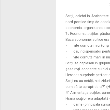
Su
Sciții, celebri în Antichita
nord‑pontice timp de secol
economia, organizarea social
🐑 Economia sciților: păsto
Baza economiei scitice era c
•
vite cornute mici (oi și
•
cai, indispensabili pent
•
vite cornute mari, în 
Sciții se deplasau în grupur
șase roți, acoperite cu piei
Herodot surprinde perfect ese
Sciții nu au cetăți, nici zidur
cum să te apropii de ei?” (H
🍖 Alimentația sciților: car
Hrana sciților era adaptată 
•
carne (principala sursă