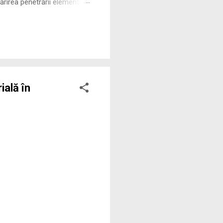
rirea penetrării elementului
 ne permite să măsurăm cu
ială în