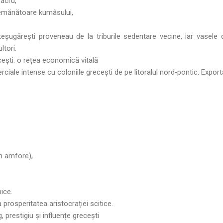
 acru,
emănătoare kumâsului,
șugărești proveneau de la triburile sedentare vecine, iar vasele d
ltori.
ești: o rețea economică vitală
merciale intense cu coloniile grecești de pe litoralul nord‑pontic. Export
în amfore),
ice.
 prosperitatea aristocrației scitice.
 prestigiu și influențe grecești