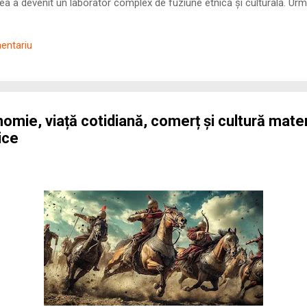
 a devenit un laborator complex de fuziune etnică și culturală. Urmă
nilor romani ( cives Romani ) în țesutul urban și rural dobrogean –
ul procesului de rom...
mentariu
nomie, viață cotidiană, comerț și cultură mater
ice