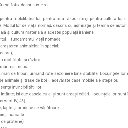
rsa foto:
desprelume.ro
te pentru mobilitatea lor, pentru arta războiului și pentru cultura lor 
e. Modul lor de viață nomad, descris cu admirație și teamă de autor
ă și cultura materială a acestei populații iraniene.
ritul – fundamentul vieții nomade
reșterea animalelor, în special:
 capre),
ru mobilitate și război,
număr mai redus.
i mari de triburi, urmând rute sezoniere bine stabilite. Locuințele lo
 de animale și trase de boi – adevărate case mobile ale stepelor.
nța invincibilității lor:
i întărite; își duc casele cu ei și sunt arcași călări... locuințele lor sun
erodot IV, 46)
ne, lapte și produse de vânătoare
vieții nomade:
 de proteine),