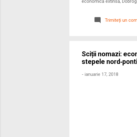
economică extinsă, Dobrogea
roman – în special a cetățe
precizie profunzimea și ritm
Trimiteți un co
Sciții nomazi: eco
stepele nord‑pont
-
ianuarie 17, 2018