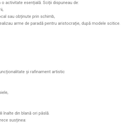
 activitate esențială. Sciții dispuneau de:
i,
ocal sau obținute prin schimb,
realizau arme de paradă pentru aristocrație, după modele scitice.
ncționalitate și rafinament artistic
iele,
i înalte din blană ori pâslă.
rece susținea: