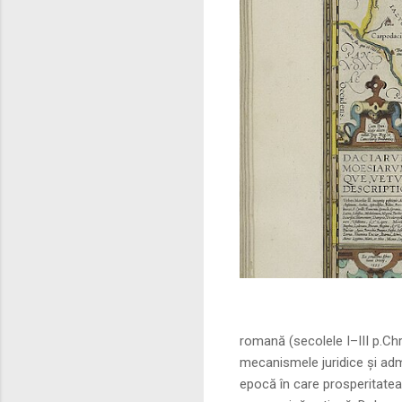
Sursa foto: commo
romană (secolele I–III p.Ch
mecanismele juridice și adm
epocă în care prosperitatea