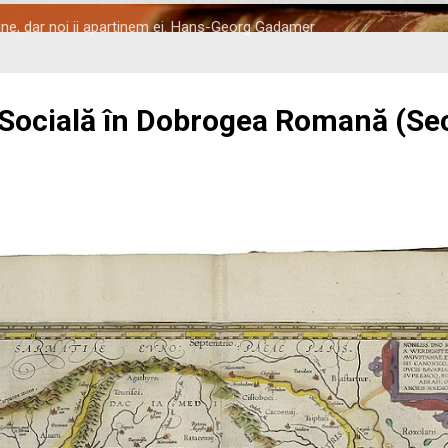
tine, dar noi ii apartinem ei. Hans-Georg Gadamer
 Socială în Dobrogea Romană (Seco