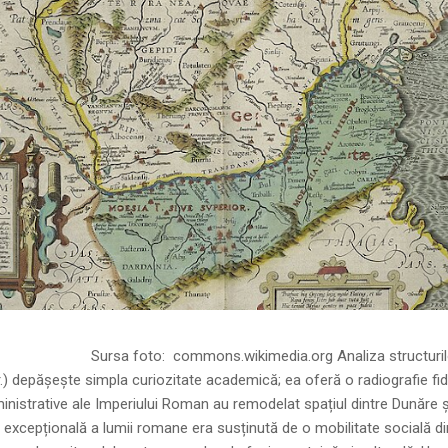
ns.wikimedia.org Analiza structurilor socia
r.) depășește simpla curiozitate academică; ea oferă o radiografie fid
inistrative ale Imperiului Roman au remodelat spațiul dintre Dunăre 
 excepțională a lumii romane era susținută de o mobilitate socială di