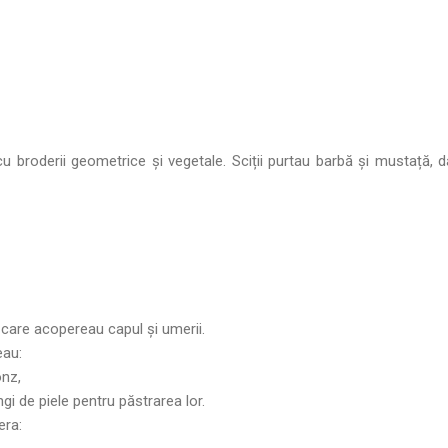
broderii geometrice și vegetale. Sciții purtau barbă și mustață, da
 care acopereau capul și umerii.
eau:
onz,
gi de piele pentru păstrarea lor.
era: