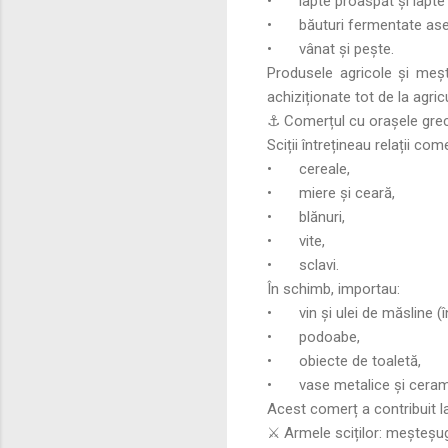
•
lapte proaspăt și lapte
•
băuturi fermentate as
•
vânat și pește.
Produsele agricole și mește
achiziționate tot de la agricu
⚓ Comerțul cu orașele grec
Sciții întrețineau relații co
•
cereale,
•
miere și ceară,
•
blănuri,
•
vite,
•
sclavi.
În schimb, importau:
•
vin și ulei de măsline (
•
podoabe,
•
obiecte de toaletă,
•
vase metalice și ceram
Acest comerț a contribuit la
⚔️ Armele sciților: meșteșug,