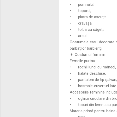
•
pumnalul,
•
toporul,
•
piatra de ascuțit,
•
cravașa,
•
tolba cu săgeți,
•
arcul.
Costumele erau decorate cu 
bărbaților bărbieriți.
👩 Costumul feminin
Femeile purtau:
•
rochii lungi cu mâneci,
•
halate deschise,
•
pantaloni de tip șalvari,
•
basmale‑cuverturi late
Accesoriile feminine includ
•
oglinzi circulare din br
•
tocuri din lemn sau pun
Materia primă pentru haine 