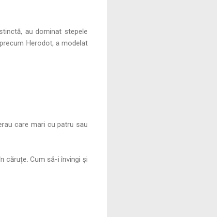
distinctă, au dominat stepele
i precum Herodot, a modelat
r erau care mari cu patru sau
t în căruțe. Cum să-i învingi și