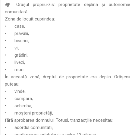
🏘️ Orașul propriu‑zis: proprietate deplină și autonomie
comunitară
Zona de locuit cuprindea:
•
case,
•
prăvălii,
•
biserici,
•
vii,
•
grădini,
•
livezi,
•
mori.
În această zonă, dreptul de proprietate era deplin. Orășenii
puteau:
•
vinde,
•
cumpăra,
•
schimba,
•
moșteni proprietăți,
fără aprobarea domnului. Totuși, tranzacțiile necesitau:
•
acordul comunității,
•
confirmarea județului și a celor 12 pârgari.