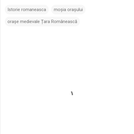
Istorie romaneasca
moșia orașului
orașe medievale Țara Românească
C
o
m
e
n
t
a
r
i
i