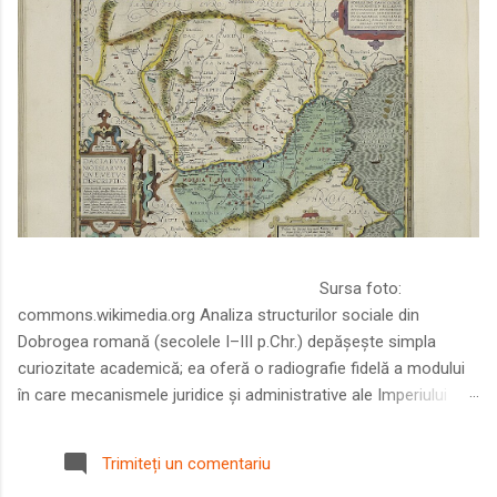
Sursa foto:
commons.wikimedia.org Analiza structurilor sociale din
Dobrogea romană (secolele I–III p.Chr.) depășește simpla
curiozitate academică; ea oferă o radiografie fidelă a modului
în care mecanismele juridice și administrative ale Imperiului
Roman au remodelat spațiul dintre Dunăre și Marea Neagră.
Într-o epocă în care prosperitatea excepțională a lumii romane
Trimiteți un comentariu
era susținută de o mobilitate socială dinamică și de o libertate