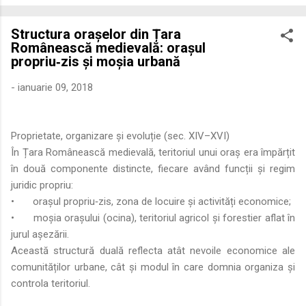
economică extinsă, Dobrogea a devenit un laborator complex
de fuziune etnică și culturală. Urmărirea penetrării elementului
Structura orașelor din Țara
roman – în special a cetățenilor romani ( cives Romani ) în
Românească medievală: orașul
țesutul urban și rural dobrogean – ne permite să măsurăm cu
propriu‑zis și moșia urbană
precizie profunzimea și ritmul procesului de rom...
-
ianuarie 09, 2018
Proprietate, organizare și evoluție (sec. XIV–XVI)
În Țara Românească medievală, teritoriul unui oraș era împărțit
în două componente distincte, fiecare având funcții și regim
juridic propriu:
•
orașul propriu‑zis, zona de locuire și activități economice;
•
moșia orașului (ocina), teritoriul agricol și forestier aflat în
jurul așezării.
Această structură duală reflecta atât nevoile economice ale
comunităților urbane, cât și modul în care domnia organiza și
controla teritoriul.