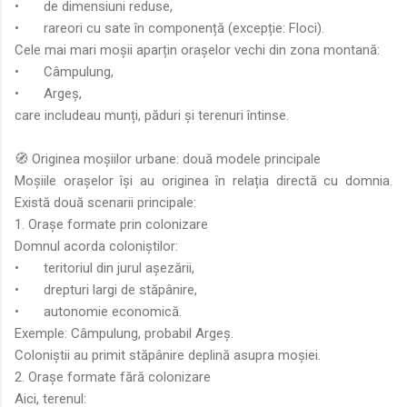
•
de dimensiuni reduse,
•
rareori cu sate în componență (excepție: Floci).
Cele mai mari moșii aparțin orașelor vechi din zona montană:
•
Câmpulung,
•
Argeș,
care includeau munți, păduri și terenuri întinse.
🧭 Originea moșiilor urbane: două modele principale
Moșiile orașelor își au originea în relația directă cu domnia.
Există două scenarii principale:
1. Orașe formate prin colonizare
Domnul acorda coloniștilor:
•
teritoriul din jurul așezării,
•
drepturi largi de stăpânire,
•
autonomie economică.
Exemple: Câmpulung, probabil Argeș.
Coloniștii au primit stăpânire deplină asupra moșiei.
2. Orașe formate fără colonizare
Aici, terenul: