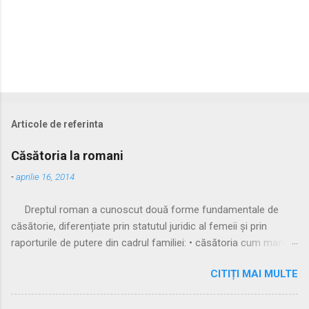
Articole de referinta
Căsătoria la romani
-
aprilie 16, 2014
Dreptul roman a cunoscut două forme fundamentale de
căsătorie, diferențiate prin statutul juridic al femeii și prin
raporturile de putere din cadrul familiei: • căsătoria cum manus
• căsătoria sine manu Multă vreme, singura formă recunoscută
CITIȚI MAI MULTE
și practicată a fost căsătoria cu manus, prin care femeia
trecea sub autoritatea soțului, devenind parte a familiei
acestuia. Spre sfârșitul Republicii, tot mai multe femei au