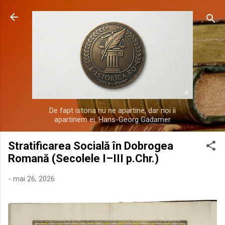
Treceți la conținutul principal
De fapt istoria nu ne apartine, dar noi ii
apartinem ei. Hans-Georg Gadamer
Stratificarea Socială în Dobrogea
Romană (Secolele I–III p.Chr.)
-
mai 26, 2026