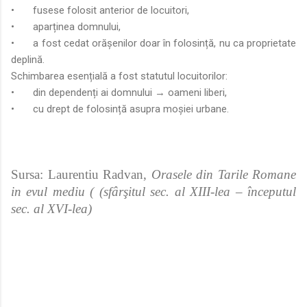
•
fusese folosit anterior de locuitori,
•
aparținea domnului,
•
a fost cedat orășenilor doar în folosință, nu ca proprietate
deplină.
Schimbarea esențială a fost statutul locuitorilor:
•
din dependenți ai domnului → oameni liberi,
•
cu drept de folosință asupra moșiei urbane.
Sursa: Laurentiu Radvan,
Orasele din Tarile Romane
in evul mediu ( (sfârşitul sec. al XIII-lea – începutul
sec. al XVI-lea)