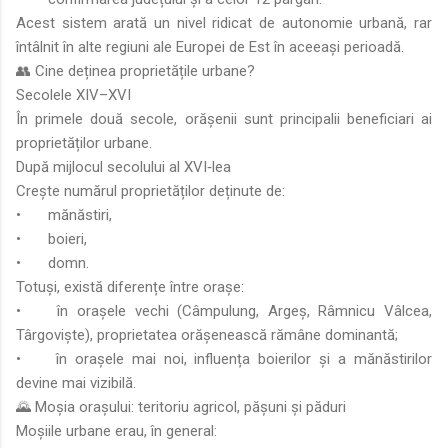
Acest sistem arată un nivel ridicat de autonomie urbană, rar
întâlnit în alte regiuni ale Europei de Est în aceeași perioadă.
👥 Cine deținea proprietățile urbane?
Secolele XIV–XVI
În primele două secole, orășenii sunt principalii beneficiari ai
proprietăților urbane.
După mijlocul secolului al XVI‑lea
Crește numărul proprietăților deținute de:
•
mănăstiri,
•
boieri,
•
domn.
Totuși, există diferențe între orașe:
•
în orașele vechi (Câmpulung, Argeș, Râmnicu Vâlcea,
Târgoviște), proprietatea orășenească rămâne dominantă;
•
în orașele mai noi, influența boierilor și a mănăstirilor
devine mai vizibilă.
🌄 Moșia orașului: teritoriu agricol, pășuni și păduri
Moșiile urbane erau, în general: