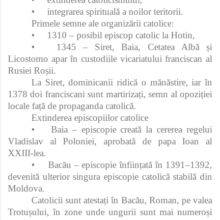
•
integrarea spirituală a noilor teritorii.
Primele semne ale organizării catolice:
•
1310 – posibil episcop catolic la Hotin,
•
1345 – Siret, Baia, Cetatea Albă și
Licostomo apar în custodiile vicariatului franciscan al
Rusiei Roșii.
La Siret, dominicanii ridică o mănăstire, iar în
1378 doi franciscani sunt martirizați, semn al opoziției
locale față de propaganda catolică.
Extinderea episcopiilor catolice
•
Baia – episcopie creată la cererea regelui
Vladislav al Poloniei, aprobată de papa Ioan al
XXIII‑lea.
•
Bacău – episcopie înființată în 1391–1392,
devenită ulterior singura episcopie catolică stabilă din
Moldova.
Catolicii sunt atestați în Bacău, Roman, pe valea
Trotușului, în zone unde ungurii sunt mai numeroși