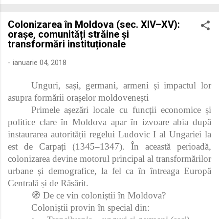
economică extinsă, Dobrogea a devenit un laborator complex
de fuziune etnică și culturală. Urmărirea penetrării elementului
Colonizarea în Moldova (sec. XIV–XV):
roman – în special a cetățenilor romani ( cives Romani ) în
orașe, comunități străine și
țesutul urban și rural dobrogean – ne permite să măsurăm cu
transformări instituționale
precizie profunzimea și ritmul procesului de rom...
-
ianuarie 04, 2018
Unguri, sași, germani, armeni și impactul lor
asupra formării orașelor moldovenești
Primele așezări locale cu funcții economice și
politice clare în Moldova apar în izvoare abia după
instaurarea autorității regelui Ludovic I al Ungariei la
est de Carpați (1345–1347). În această perioadă,
colonizarea devine motorul principal al transformărilor
urbane și demografice, la fel ca în întreaga Europă
Centrală și de Răsărit.
🧭 De ce vin coloniștii în Moldova?
Coloniștii provin în special din: