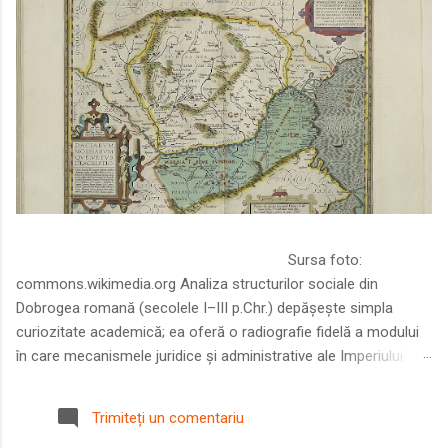
Sursa foto:
commons.wikimedia.org Analiza structurilor sociale din
Dobrogea romană (secolele I–III p.Chr.) depășește simpla
curiozitate academică; ea oferă o radiografie fidelă a modului
în care mecanismele juridice și administrative ale Imperiului
Roman au remodelat spațiul dintre Dunăre și Marea Neagră.
Într-o epocă în care prosperitatea excepțională a lumii romane
Trimiteți un comentariu
era susținută de o mobilitate socială dinamică și de o libertate