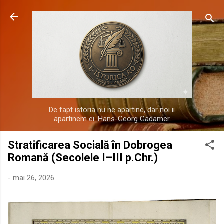
Treceți la conținutul principal
De fapt istoria nu ne apartine, dar noi ii
apartinem ei. Hans-Georg Gadamer
Stratificarea Socială în Dobrogea
Romană (Secolele I–III p.Chr.)
-
mai 26, 2026