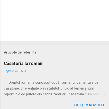
Articole de referinta
Căsătoria la romani
-
aprilie 16, 2014
Dreptul roman a cunoscut două forme fundamentale de
căsătorie, diferențiate prin statutul juridic al femeii și prin
raporturile de putere din cadrul familiei: • căsătoria cum manus
• căsătoria sine manu Multă vreme, singura formă recunoscută
CITIȚI MAI MULTE
și practicată a fost căsătoria cu manus, prin care femeia