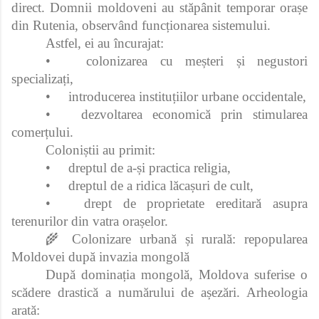
direct. Domnii moldoveni au stăpânit temporar orașe
din Rutenia, observând funcționarea sistemului.
Astfel, ei au încurajat:
•
colonizarea cu meșteri și negustori
specializați,
•
introducerea instituțiilor urbane occidentale,
•
dezvoltarea economică prin stimularea
comerțului.
Coloniștii au primit:
•
dreptul de a‑și practica religia,
•
dreptul de a ridica lăcașuri de cult,
•
drept de proprietate ereditară asupra
terenurilor din vatra orașelor.
🌾 Colonizare urbană și rurală: repopularea
Moldovei după invazia mongolă
După dominația mongolă, Moldova suferise o
scădere drastică a numărului de așezări. Arheologia
arată: