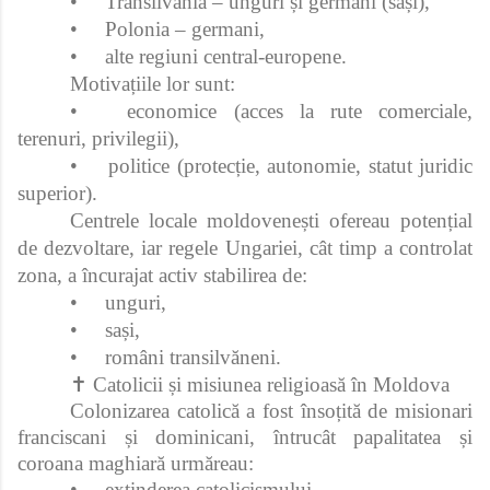
•
Transilvania – unguri și germani (sași),
•
Polonia – germani,
•
alte regiuni central‑europene.
Motivațiile lor sunt:
•
economice (acces la rute comerciale,
terenuri, privilegii),
•
politice (protecție, autonomie, statut juridic
superior).
Centrele locale moldovenești ofereau potențial
de dezvoltare, iar regele Ungariei, cât timp a controlat
zona, a încurajat activ stabilirea de:
•
unguri,
•
sași,
•
români transilvăneni.
✝️ Catolicii și misiunea religioasă în Moldova
Colonizarea catolică a fost însoțită de misionari
franciscani și dominicani, întrucât papalitatea și
coroana maghiară urmăreau:
•
extinderea catolicismului,