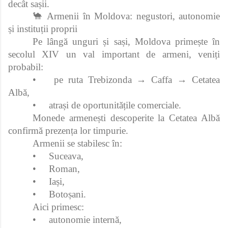
decât sașii.
🐪 Armenii în Moldova: negustori, autonomie
și instituții proprii
Pe lângă unguri și sași, Moldova primește în
secolul XIV un val important de armeni, veniți
probabil:
•
pe ruta Trebizonda → Caffa → Cetatea
Albă,
•
atrași de oportunitățile comerciale.
Monede armenești descoperite la Cetatea Albă
confirmă prezența lor timpurie.
Armenii se stabilesc în:
•
Suceava,
•
Roman,
•
Iași,
•
Botoșani.
Aici primesc:
•
autonomie internă,