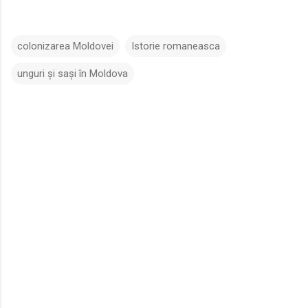
colonizarea Moldovei
Istorie romaneasca
unguri și sași în Moldova
C
o
m
e
n
t
a
r
i
i