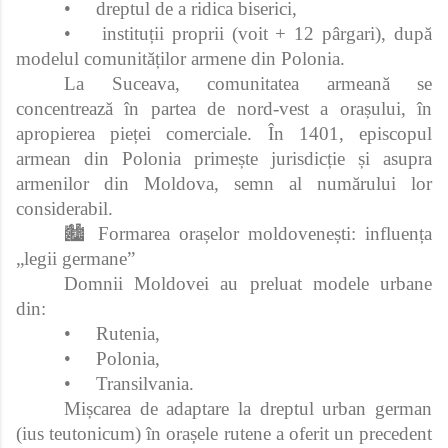
•
dreptul de a ridica biserici,
•
instituții proprii (voit + 12 pârgari), după
modelul comunităților armene din Polonia.
La Suceava, comunitatea armeană se
concentrează în partea de nord‑vest a orașului, în
apropierea pieței comerciale. În 1401, episcopul
armean din Polonia primește jurisdicție și asupra
armenilor din Moldova, semn al numărului lor
considerabil.
🏙️ Formarea orașelor moldovenești: influența
„legii germane”
Domnii Moldovei au preluat modele urbane
din:
•
Rutenia,
•
Polonia,
•
Transilvania.
Mișcarea de adaptare la dreptul urban german
(ius teutonicum) în orașele rutene a oferit un precedent