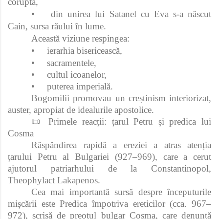
coruptă,
•
din unirea lui Satanel cu Eva s-a născut
Cain, sursa răului în lume.
Această viziune respingea:
•
ierarhia bisericească,
•
sacramentele,
•
cultul icoanelor,
•
puterea imperială.
Bogomilii promovau un creștinism interiorizat,
auster, apropiat de idealurile apostolice.
📜 Primele reacții: țarul Petru și predica lui
Cosma
Răspândirea rapidă a ereziei a atras atenția
țarului Petru al Bulgariei (927–969), care a cerut
ajutorul patriarhului de la Constantinopol,
Theophylact Lakapenos.
Cea mai importantă sursă despre începuturile
mișcării este Predica împotriva ereticilor (cca. 967–
972), scrisă de preotul bulgar Cosma, care denunță