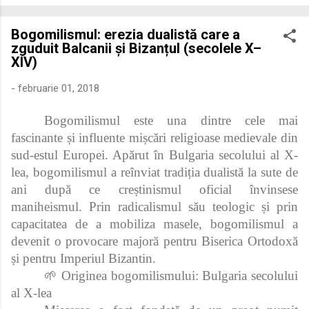
economică extinsă, Dobrogea a devenit un laborator complex
de fuziune etnică și culturală. Urmărirea penetrării elementului
Bogomilismul: erezia dualistă care a
roman – în special a cetățenilor romani ( cives Romani ) în
zguduit Balcanii și Bizanțul (secolele X–
țesutul urban și rural dobrogean – ne permite să măsurăm cu
XIV)
precizie profunzimea și ritmul procesului de rom...
-
februarie 01, 2018
Bogomilismul este una dintre cele mai
fascinante și influente mișcări religioase medievale din
sud-estul Europei. Apărut în Bulgaria secolului al X-
lea, bogomilismul a reînviat tradiția dualistă la sute de
ani după ce creștinismul oficial învinsese
maniheismul. Prin radicalismul său teologic și prin
capacitatea de a mobiliza masele, bogomilismul a
devenit o provocare majoră pentru Biserica Ortodoxă
și pentru Imperiul Bizantin.
🌱 Originea bogomilismului: Bulgaria secolului
al X-lea