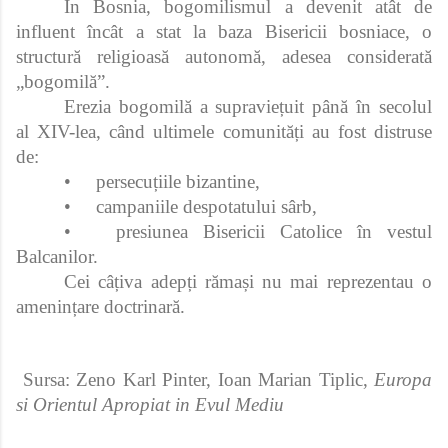
În Bosnia, bogomilismul a devenit atât de
influent încât a stat la baza Bisericii bosniace, o
structură religioasă autonomă, adesea considerată
„bogomilă”.
Erezia bogomilă a supraviețuit până în secolul
al XIV-lea, când ultimele comunități au fost distruse
de:
•
persecuțiile bizantine,
•
campaniile despotatului sârb,
•
presiunea Bisericii Catolice în vestul
Balcanilor.
Cei câțiva adepți rămași nu mai reprezentau o
amenințare doctrinară.
Sursa: Zeno Karl Pinter, Ioan Marian Tiplic,
Europa
si Orientul Apropiat in Evul Mediu