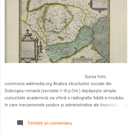
Sursa foto:
commons.wikimedia.org Analiza structurilor sociale din
Dobrogea romană (secolele I–III p.Chr.) depășește simpla
curiozitate academică; ea oferă o radiografie fidelă a modului
în care mecanismele juridice și administrative ale Imperiului
Roman au remodelat spațiul dintre Dunăre și Marea Neagră.
Într-o epocă în care prosperitatea excepțională a lumii romane
Trimiteți un comentariu
era susținută de o mobilitate socială dinamică și de o libertate