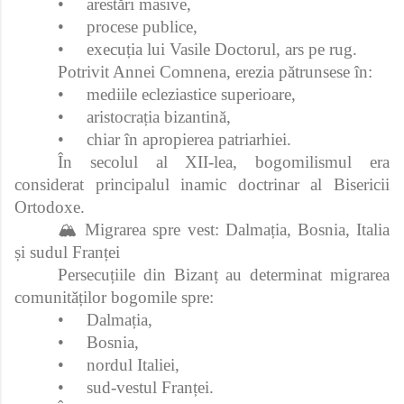
•
arestări masive,
•
procese publice,
•
execuția lui Vasile Doctorul, ars pe rug.
Potrivit Annei Comnena, erezia pătrunsese în:
•
mediile ecleziastice superioare,
•
aristocrația bizantină,
•
chiar în apropierea patriarhiei.
În secolul al XII-lea, bogomilismul era
considerat principalul inamic doctrinar al Bisericii
Ortodoxe.
🏔️ Migrarea spre vest: Dalmația, Bosnia, Italia
și sudul Franței
Persecuțiile din Bizanț au determinat migrarea
comunităților bogomile spre:
•
Dalmația,
•
Bosnia,
•
nordul Italiei,
•
sud-vestul Franței.