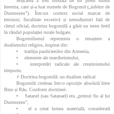
Mișcarea a fost fondată de un preot numit
Ieremia, care și-a luat numele de Bogomil („iubitor de
Dumnezeu”). Într-un context social marcat de
tensiuni, fiscalitate excesivă și nemulțumiri față de
clerul oficial, doctrina bogomilă a găsit un teren fertil
în rândul populației rurale bulgare.
Bogomilismul reprezenta o renaștere a
dualismului religios, inspirat din:
•
tradiția paulicienilor din Armenia,
•
elemente ale maniheismului,
•
interpretări radicale ale creștinismului
timpuriu.
⚡ Doctrina bogomilă: un dualism radical
Bogomilii credeau într-o opoziție absolută între
Bine și Rău. Conform doctrinei:
•
Satanel (sau Satanael) era „primul fiu al lui
Dumnezeu”,
•
el a creat lumea materială, considerată