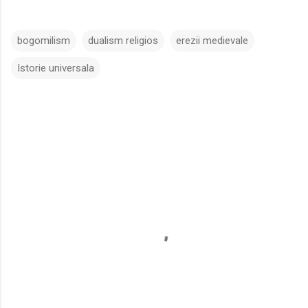
bogomilism
dualism religios
erezii medievale
Istorie universala
C
o
m
e
n
t
a
r
i
i