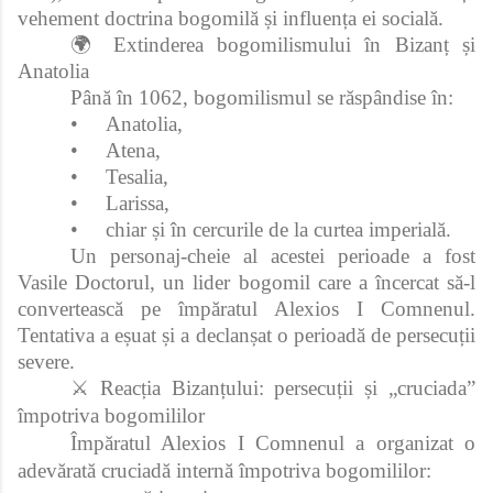
vehement doctrina bogomilă și influența ei socială.
🌍 Extinderea bogomilismului în Bizanț și
Anatolia
Până în 1062, bogomilismul se răspândise în:
•
Anatolia,
•
Atena,
•
Tesalia,
•
Larissa,
•
chiar și în cercurile de la curtea imperială.
Un personaj-cheie al acestei perioade a fost
Vasile Doctorul, un lider bogomil care a încercat să-l
convertească pe împăratul Alexios I Comnenul.
Tentativa a eșuat și a declanșat o perioadă de persecuții
severe.
⚔️ Reacția Bizanțului: persecuții și „cruciada”
împotriva bogomililor
Împăratul Alexios I Comnenul a organizat o
adevărată cruciadă internă împotriva bogomililor: