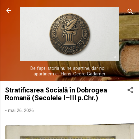
Treceți la conținutul principal
De fapt istoria nu ne apartine, dar noi ii
apartinem ei. Hans-Georg Gadamer
Stratificarea Socială în Dobrogea
Romană (Secolele I–III p.Chr.)
-
mai 26, 2026