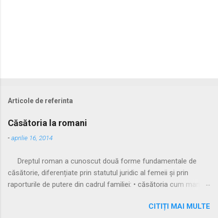
Articole de referinta
Căsătoria la romani
-
aprilie 16, 2014
Dreptul roman a cunoscut două forme fundamentale de
căsătorie, diferențiate prin statutul juridic al femeii și prin
raporturile de putere din cadrul familiei: • căsătoria cum manus
• căsătoria sine manu Multă vreme, singura formă recunoscută
CITIȚI MAI MULTE
și practicată a fost căsătoria cu manus, prin care femeia