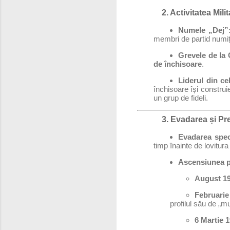
2. Activitatea Mil
Numele „Dej”
membri de partid numiț
Grevele de la G
de închisoare
.
Liderul din ce
închisoare își construi
un grup de fideli.
3. Evadarea și Pr
Evadarea spec
timp înainte de lovitura
Ascensiunea po
August 19
Februarie
profilul său de „m
6 Martie 