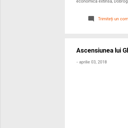
economică extinsă, Dobrogea
roman – în special a cetățe
precizie profunzimea și ritm
Trimiteți un co
Ascensiunea lui 
-
aprilie 03, 2018