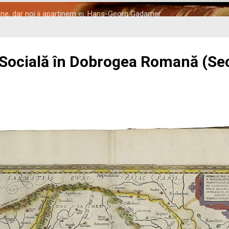
tine, dar noi ii apartinem ei. Hans-Georg Gadamer
 Socială în Dobrogea Romană (Seco