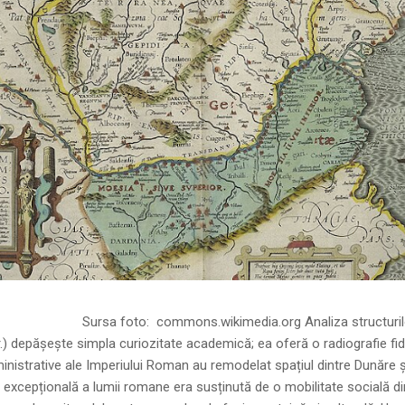
ns.wikimedia.org Analiza structurilor socia
r.) depășește simpla curiozitate academică; ea oferă o radiografie fid
inistrative ale Imperiului Roman au remodelat spațiul dintre Dunăre 
 excepțională a lumii romane era susținută de o mobilitate socială di