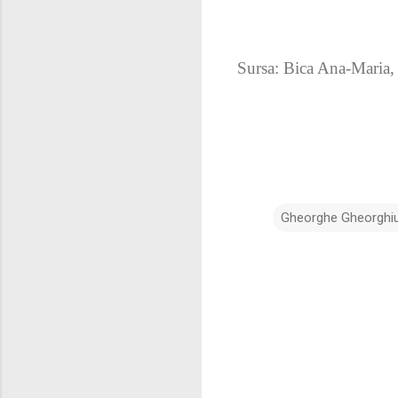
Sursa: Bica Ana-Maria
Gheorghe Gheorghiu
C
o
m
e
n
t