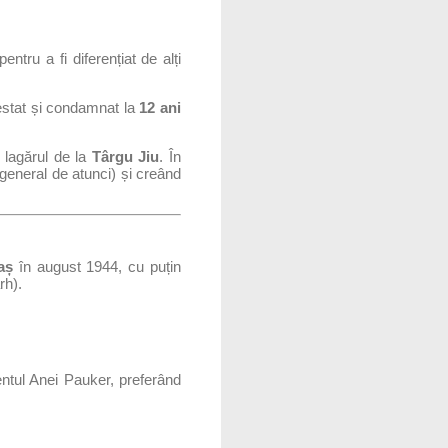
tru a fi diferențiat de alți
restat și condamnat la
12 ani
n lagărul de la
Târgu Jiu
. În
 general de atunci) și creând
aș
în august 1944, cu puțin
rh).
ntul Anei Pauker, preferând