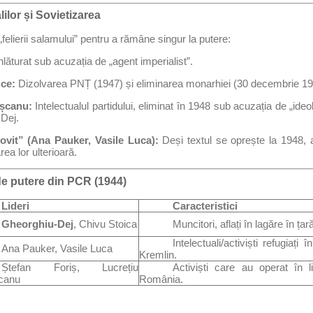
lilor și Sovietizarea
 „felierii salamului” pentru a rămâne singur la putere:
nlăturat sub acuzația de „agent imperialist”.
ice:
Dizolvarea PNȚ (1947) și eliminarea monarhiei (30 decembrie 19
ășcanu:
Intelectualul partidului, eliminat în 1948 sub acuzația de „ide
 Dej.
vit” (Ana Pauker, Vasile Luca):
Deși textul se oprește la 1948, a
rea lor ulterioară.
de putere din PCR (1944)
Lideri
Caracteristici
Gheorghiu-Dej
, Chivu Stoica
Muncitori, aflați în lagăre în țar
Intelectuali/activiști refugiați
Ana Pauker, Vasile Luca
Kremlin.
Ștefan Foriș, Lucrețiu
Activiști care au operat în l
canu
România.