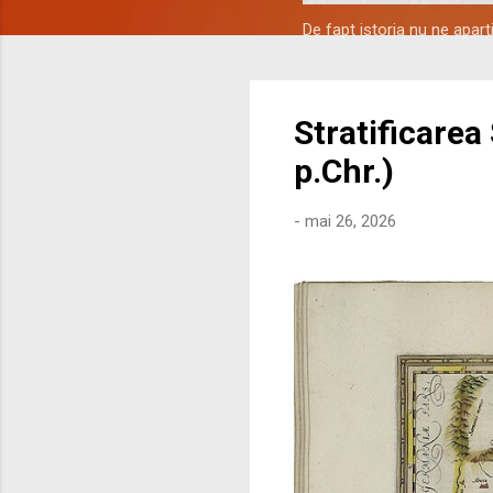
De fapt istoria nu ne apar
Stratificarea
p.Chr.)
-
mai 26, 2026