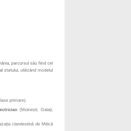
nia, parcursul său fiind cel
l statului, utilizând modelul
clase primare).
lectrician
(Moinești, Galați,
nizația clandestină de Mitică