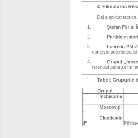
4. Eliminarea Riva
Dej a aplicat tactica
Ștefan Foriș:
Î
Partidele istor
Lucrețiu Pătr
contesta autoritatea lui
Grupul „mosco
terenului pentru elimina
Tabel: Grupurile 
Grupul
"Închisorile
"
"Moscoviții
"
"Clandestin
ii"
Pătrăș