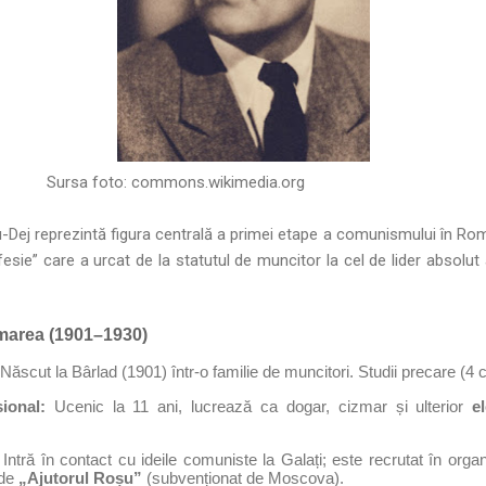
Sursa foto:
commons.wikimedia.org
ej reprezintă figura centrală a primei etape a comunismului în Româ
fesie” care a urcat de la statutul de muncitor la cel de lider absolut a
ormarea (1901–1930)
Născut la Bârlad (1901) într-o familie de muncitori. Studii precare (4 
ional:
Ucenic la 11 ani, lucrează ca dogar, cizmar și ulterior
e
Intră în contact cu ideile comuniste la Galați; este recrutat în orga
 de
„Ajutorul Roșu”
(subvenționat de Moscova).