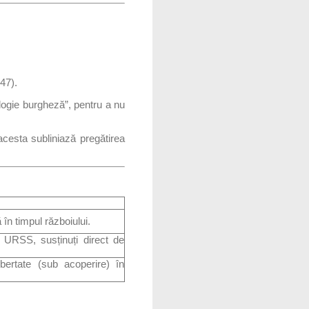
47).
ologie burgheză”, pentru a nu
cesta subliniază pregătirea
ă în timpul războiului.
 în URSS, susținuți direct de
ibertate (sub acoperire) în