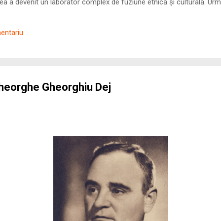
 a devenit un laborator complex de fuziune etnică și culturală. Urmă
nilor romani ( cives Romani ) în țesutul urban și rural dobrogean –
ul procesului de rom...
mentariu
Gheorghe Gheorghiu Dej