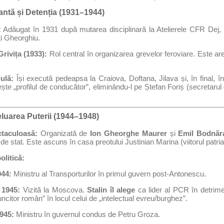
itantă și Detenția (1931–1944)
:
Adăugat în 1931 după mutarea disciplinară la Atelierele CFR Dej, pen
i Gheorghiu.
rivița (1933):
Rol central în organizarea grevelor feroviare. Este a
lulă:
Își execută pedeapsa la Craiova, Doftana, Jilava și, în final, î
ește „profilul de conducător”, eliminându-l pe Ștefan Foriș (secretarul
eluarea Puterii (1944–1948)
taculoasă:
Organizată de
Ion Gheorghe Maurer
și
Emil Bodnăr
 de stat. Este ascuns în casa preotului Justinian Marina (viitorul patria
litică:
44:
Ministru al Transporturilor în primul guvern post-Antonescu.
 1945:
Vizită la Moscova.
Stalin îl alege
ca lider al PCR în detrime
uncitor român” în locul celui de „intelectual evreu/burghez”.
1945:
Ministru în guvernul condus de Petru Groza.