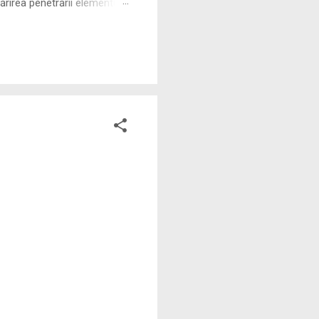
rirea penetrării elementului
 ne permite să măsurăm cu