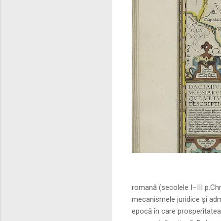
Sursa foto: commo
romană (secolele I–III p.Ch
mecanismele juridice și adm
epocă în care prosperitatea