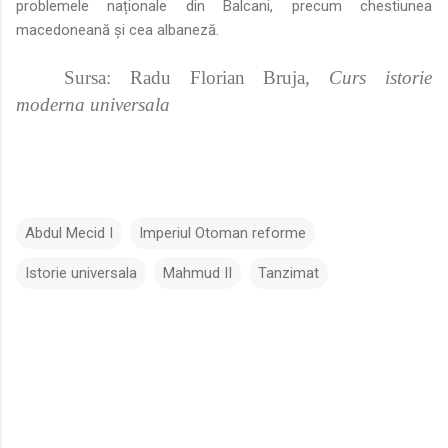
problemele naționale din Balcani, precum chestiunea
macedoneană și cea albaneză.
Sursa:
Radu Florian Bruja,
Curs istorie
moderna universala
Abdul Mecid I
Imperiul Otoman reforme
Istorie universala
Mahmud II
Tanzimat
C
o
m
e
n