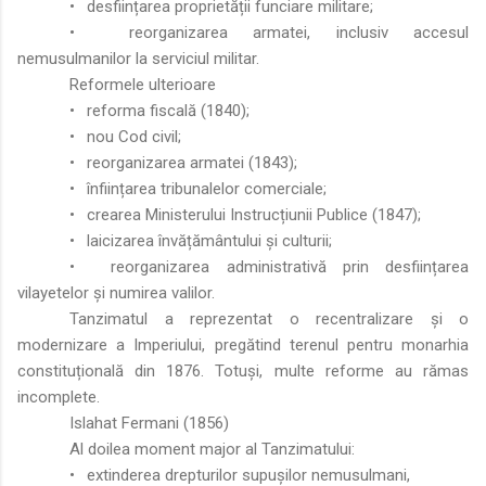
•
desființarea proprietății funciare militare;
•
reorganizarea armatei, inclusiv accesul
nemusulmanilor la serviciul militar.
Reformele ulterioare
•
reforma fiscală (1840);
•
nou Cod civil;
•
reorganizarea armatei (1843);
•
înființarea tribunalelor comerciale;
•
crearea Ministerului Instrucțiunii Publice (1847);
•
laicizarea învățământului și culturii;
•
reorganizarea administrativă prin desființarea
vilayetelor și numirea valilor.
Tanzimatul a reprezentat o recentralizare și o
modernizare a Imperiului, pregătind terenul pentru monarhia
constituțională din 1876. Totuși, multe reforme au rămas
incomplete.
Islahat Fermani (1856)
Al doilea moment major al Tanzimatului:
•
extinderea drepturilor supușilor nemusulmani,