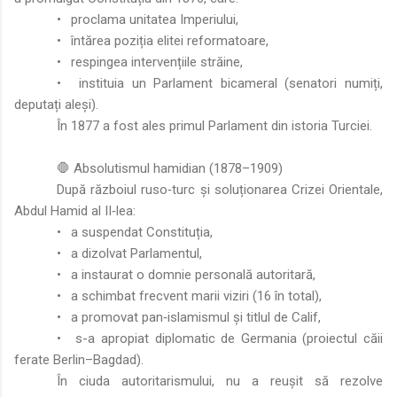
•
proclama unitatea Imperiului,
•
întărea poziția elitei reformatoare,
•
respingea intervențiile străine,
•
instituia un Parlament bicameral (senatori numiți,
deputați aleși).
În 1877 a fost ales primul Parlament din istoria Turciei.
🛑 Absolutismul hamidian (1878–1909)
După războiul ruso‑turc și soluționarea Crizei Orientale,
Abdul Hamid al II‑lea:
•
a suspendat Constituția,
•
a dizolvat Parlamentul,
•
a instaurat o domnie personală autoritară,
•
a schimbat frecvent marii viziri (16 în total),
•
a promovat pan‑islamismul și titlul de Calif,
•
s-a apropiat diplomatic de Germania (proiectul căii
ferate Berlin–Bagdad).
În ciuda autoritarismului, nu a reușit să rezolve