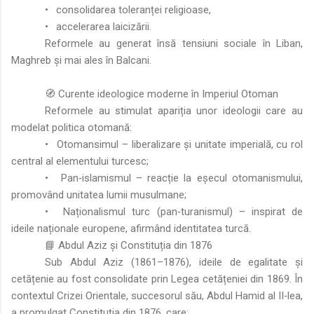
•
consolidarea toleranței religioase,
•
accelerarea laicizării.
Reformele au generat însă tensiuni sociale în Liban,
Maghreb și mai ales în Balcani.
🧭 Curente ideologice moderne în Imperiul Otoman
Reformele au stimulat apariția unor ideologii care au
modelat politica otomană:
•
Otomansimul – liberalizare și unitate imperială, cu rol
central al elementului turcesc;
•
Pan‑islamismul – reacție la eșecul otomanismului,
promovând unitatea lumii musulmane;
•
Naționalismul turc (pan‑turanismul) – inspirat de
ideile naționale europene, afirmând identitatea turcă.
📘 Abdul Aziz și Constituția din 1876
Sub Abdul Aziz (1861–1876), ideile de egalitate și
cetățenie au fost consolidate prin Legea cetățeniei din 1869. În
contextul Crizei Orientale, succesorul său, Abdul Hamid al II‑lea,
a promulgat Constituția din 1876, care: