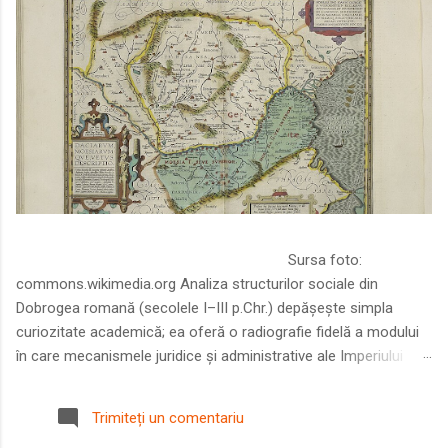
Sursa foto:
commons.wikimedia.org Analiza structurilor sociale din
Dobrogea romană (secolele I–III p.Chr.) depășește simpla
curiozitate academică; ea oferă o radiografie fidelă a modului
în care mecanismele juridice și administrative ale Imperiului
Roman au remodelat spațiul dintre Dunăre și Marea Neagră.
Într-o epocă în care prosperitatea excepțională a lumii romane
Trimiteți un comentariu
era susținută de o mobilitate socială dinamică și de o libertate