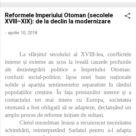
economică extinsă, Dobrogea a devenit un laborator complex
de fuziune etnică și culturală. Urmărirea penetrării elementului
Reformele Imperiului Otoman (secolele
roman – în special a cetățenilor romani ( cives Romani ) în
XVIII–XIX): de la declin la modernizare
țesutul urban și rural dobrogean – ne permite să măsurăm cu
precizie profunzimea și ritmul procesului de rom...
-
aprilie 10, 2018
La sfârșitul secolului al XVIII‑lea, conflictele
interne și externe au scos la iveală cauzele profunde
ale dezintegrării politice a Imperiului Otoman:
confuzii social‑politice, lipsa unei baze naționale
solide și apariția sentimentelor separatiste în rândul
populațiilor creștine. În fața presiunilor interne și a
contactului tot mai intens cu Europa, societatea
otomană a fost obligată să se adapteze, declanșând un
amplu proces de reforme inițiate de sultani.
Clerul musulman însuși a recunoscut necesitatea
schimbării, reinterpretând Șarîatul pentru a-l adapta