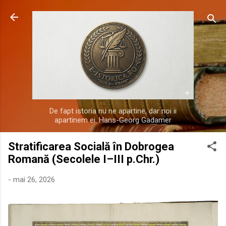
Treceți la conținutul principal
De fapt istoria nu ne apartine, dar noi ii
apartinem ei. Hans-Georg Gadamer
Stratificarea Socială în Dobrogea
Romană (Secolele I–III p.Chr.)
-
mai 26, 2026