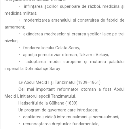
•
înființarea școlilor superioare de război, medicină și
medicină militară;
•
modernizarea arsenalului și construirea de fabrici de
armament;
•
extinderea medreselor și crearea școlilor laice pe trei
niveluri;
•
fondarea liceului Galata Saray;
•
apariția primului ziar otoman, Takvim‑i Vekayi;
•
adoptarea modei europene și mutarea palatului
imperial la Dolmabahçe Saray.
📜 Abdul Mecid I și Tanzimatul (1839–1861)
Cel mai important reformator otoman a fost Abdul
Mecid I, inițiatorul epocii Tanzimatului.
Hatișeriful de la Gülhane (1839)
Un program de guvernare care introducea:
•
egalitatea juridică între musulmani și nemusulmani;
•
recunoașterea drepturilor fundamentale;