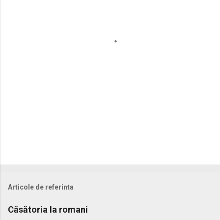
t
a
r
i
i
Articole de referinta
Căsătoria la romani