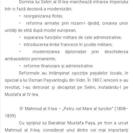
Domnia lui Selim al III‑lea marchează intrarea Imperiului
într-o fază decisivă a modernizării:
•
reorganizarea flotei;
•
reforma armatei prin nizam‑i djedid, crearea unor
unități de elită după model european;
•
separarea funcțiilor militare de cele administrative;
•
introducerea limbii franceze în școlile militare;
•
modernizarea diplomației prin deschiderea
ambasadelor permanente;
•
reforme financiare și administrative.
Reformele au întâmpinat opoziția pașalelor locale, în
special a lui Osman Pașvantoglu din Vidin. În 1807, ienicerii s-au
revoltat, l-au detronat și decapitat pe Selim, instalându-l pe
Mustafa al IV‑lea.
🦅 Mahmud al II‑lea – „Petru cel Mare al turcilor” (1808–
1839)
Cu sprijinul lui Bairaktar Mustafa Pașa, pe tron a urcat
Mahmud al II‑lea, considerat unul dintre cei mai importanți