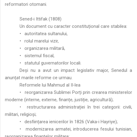
reformatori otomani.
Sened‑i Ittifak (1808)
Un document cu caracter constituțional care stabilea:
•
autoritatea sultanului,
•
rolul marelui vizir,
•
organizarea militară,
•
sistemul fiscal,
•
statutul guvernatorilor locali.
Deși nu a avut un impact legislativ major, Senedul a
anunțat marile reforme ce urmau.
Reformele lui Mahmud al II‑lea
•
reorganizarea Sublimei Porți prin crearea ministerelor
moderne (interne, externe, finanțe, justiție, agricultură);
•
restructurarea administrației în trei categorii: civili,
militari, religioși;
•
desființarea ienicerilor în 1826 (Vaka‑i Hayriye);
•
modernizarea armatei, introducerea fesului tunisian,
reorganizarea finanțelor militare;