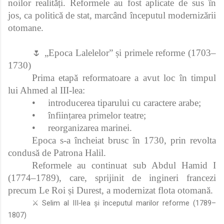
noilor realități. Reformele au fost aplicate de sus în
jos, ca politică de stat, marcând începutul modernizării
otomane.
🌷 „Epoca Lalelelor” și primele reforme (1703–
1730)
Prima etapă reformatoare a avut loc în timpul
lui Ahmed al III‑lea:
•
introducerea tiparului cu caractere arabe;
•
înființarea primelor teatre;
•
reorganizarea marinei.
Epoca s-a încheiat brusc în 1730, prin revolta
condusă de Patrona Halil.
Reformele au continuat sub Abdul Hamid I
(1774–1789), care, sprijinit de ingineri francezi
precum Le Roi și Durest, a modernizat flota otomană.
⚔️ Selim al III‑lea și începutul marilor reforme (1789–
1807)