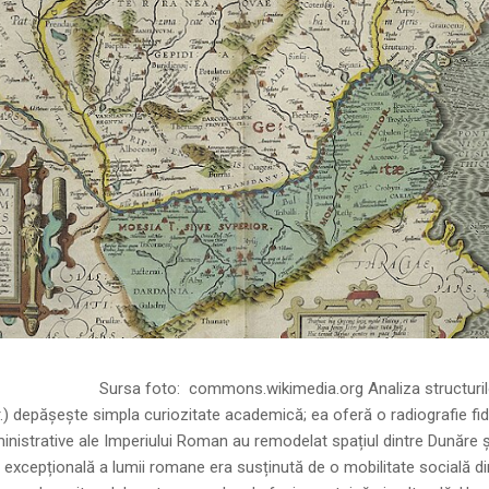
ns.wikimedia.org Analiza structurilor socia
r.) depășește simpla curiozitate academică; ea oferă o radiografie fid
inistrative ale Imperiului Roman au remodelat spațiul dintre Dunăre 
 excepțională a lumii romane era susținută de o mobilitate socială di