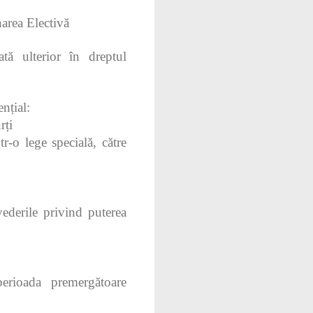
area Electivă
ată ulterior în dreptul
nțial:
rți
r‑o lege specială, către
ederile privind puterea
perioada premergătoare