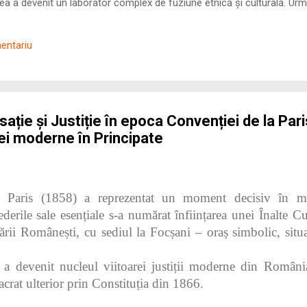
 a devenit un laborator complex de fuziune etnică și culturală. Urmă
nilor romani ( cives Romani ) în țesutul urban și rural dobrogean –
ul procesului de rom...
mentariu
ație și Justiție în epoca Convenției de la Pari
iei moderne în Principate
 Paris (1858) a reprezentat un moment decisiv în mode
derile sale esențiale s‑a numărat înființarea unei Înalte Cur
i Românești, cu sediul la Focșani – oraș simbolic, situat
e a devenit nucleul viitoarei justiții moderne din Români
acrat ulterior prin Constituția din 1866.