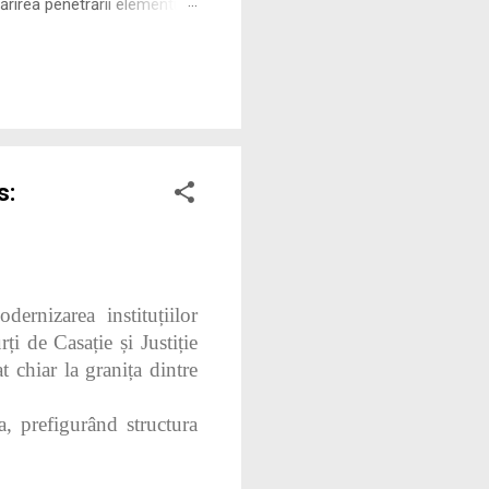
rirea penetrării elementului
 ne permite să măsurăm cu
s:
rnizarea instituțiilor
ți de Casație și Justiție
 chiar la granița dintre
a, prefigurând structura