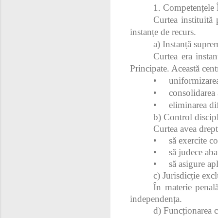
1. Competențele În
Curtea instituită
instanțe de recurs.
a) Instanță suprem
Curtea era instan
Principate. Această centr
•
uniformizarea
•
consolidarea a
•
eliminarea di
b) Control discipl
Curtea avea drept
•
să exercite co
•
să judece abat
•
să asigure apl
c) Jurisdicție ex
În materie penală
independența.
d) Funcționarea ca