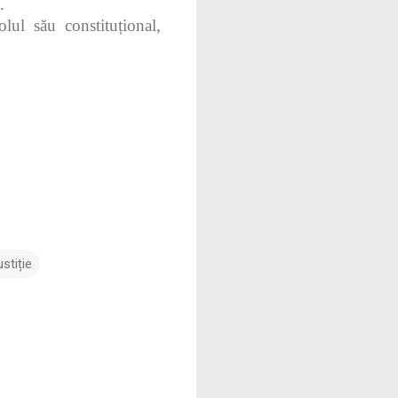
.
olul său constituțional,
stiție