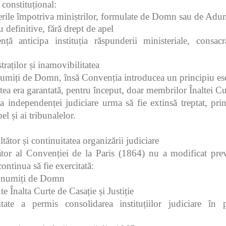
 constituțional:
erile împotriva miniștrilor, formulate de Domn sau de Adun
u definitive, fără drept de apel
ță anticipa instituția răspunderii ministeriale, consacr
raților și inamovibilitatea
numiți de Domn, însă Convenția introducea un principiu ese
tea era garantată, pentru început, doar membrilor Înaltei Cu
a independenței judiciare urma să fie extinsă treptat, print
el și ai tribunalelor.
tător și continuitatea organizării judiciare
ător al Convenției de la Paris (1864) nu a modificat prev
continua să fie exercitată:
i numiți de Domn
e Înalta Curte de Casație și Justiție
tate a permis consolidarea instituțiilor judiciare în 