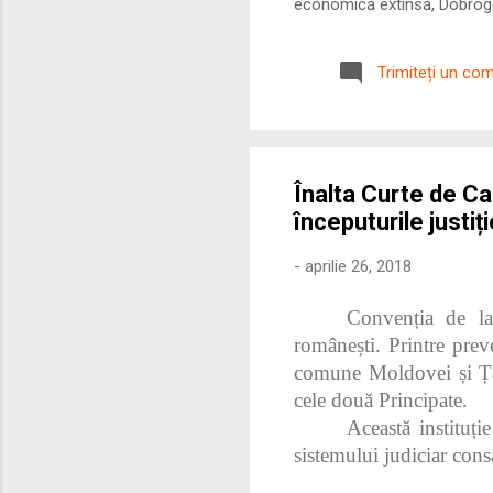
economică extinsă, Dobrogea
roman – în special a cetățe
precizie profunzimea și ritm
Trimiteți un co
Înalta Curte de Cas
începuturile justiț
-
aprilie 26, 2018
Convenția de la
românești. Printre preve
comune Moldovei și Țări
cele două Principate.
Această instituți
sistemului judiciar cons