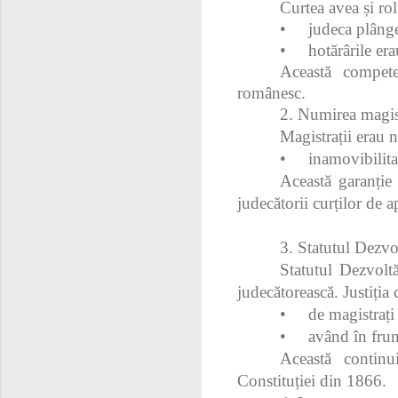
Curtea avea și rol
•
judeca plâng
•
hotărârile era
Această competen
românesc.
2. Numirea magist
Magistrații erau 
•
inamovibilita
Această garanție 
judecătorii curților de ap
3. Statutul Dezvol
Statutul Dezvolt
judecătorească. Justiția 
•
de magistraț
•
având în frunt
Această continui
Constituției din 1866.