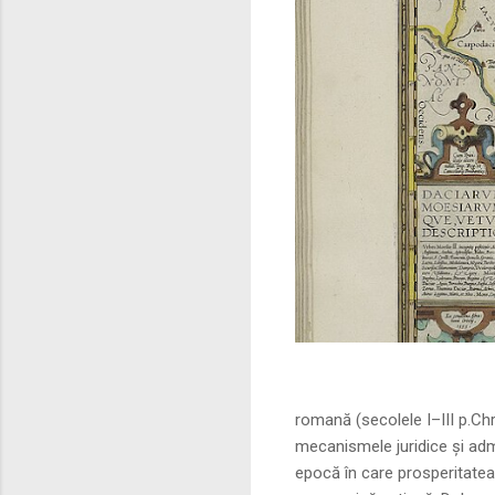
Sursa foto: commo
romană (secolele I–III p.Ch
mecanismele juridice și adm
epocă în care prosperitatea