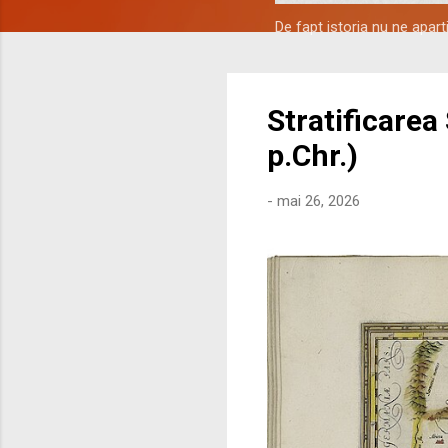
De fapt istoria nu ne apar
Stratificarea
p.Chr.)
-
mai 26, 2026