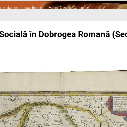
tine, dar noi ii apartinem ei. Hans-Georg Gadamer
 Socială în Dobrogea Romană (Seco