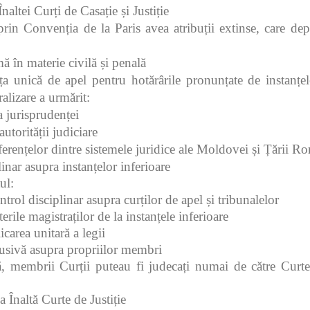
altei Curți de Casație și Justiție
 prin Convenția de la Paris avea atribuții extinse, care de
ă în materie civilă și penală
ța unică de apel pentru hotărârile pronunțate de instanțe
alizare a urmărit:
 jurisprudenței
utorității judiciare
ferențelor dintre sistemele juridice ale Moldovei și Țării R
inar asupra instanțelor inferioare
ul:
ntrol disciplinar asupra curților de apel și tribunalelor
erile magistraților de la instanțele inferioare
icarea unitară a legii
clusivă asupra propriilor membri
, membrii Curții puteau fi judecați numai de către Curte,
 Înaltă Curte de Justiție