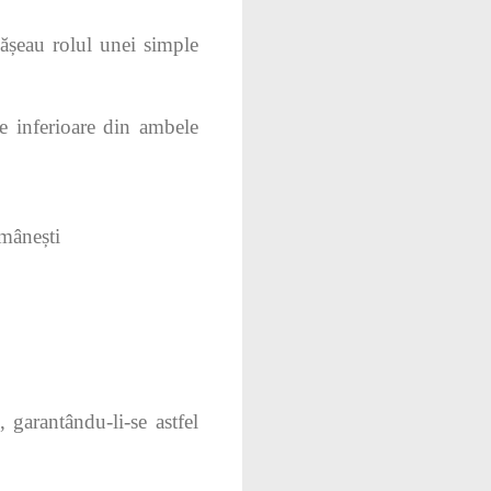
pășeau rolul unei simple
le inferioare din ambele
omânești
 garantându‑li‑se astfel