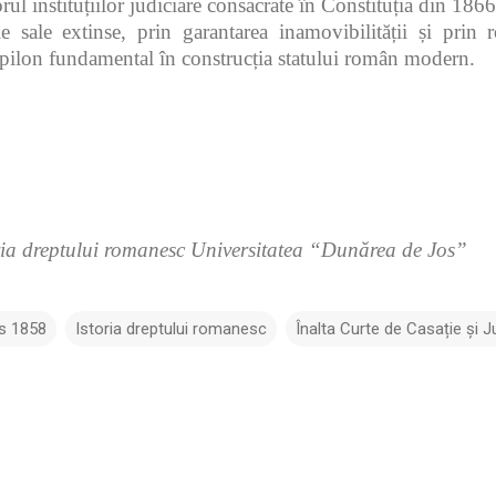
rul instituțiilor judiciare consacrate în Constituția din 1866
 sale extinse, prin garantarea inamovibilității și prin r
 pilon fundamental în construcția statului român modern.
ria dreptului romanesc Universitatea “Dunărea de Jos”
is 1858
Istoria dreptului romanesc
Înalta Curte de Casație și Ju