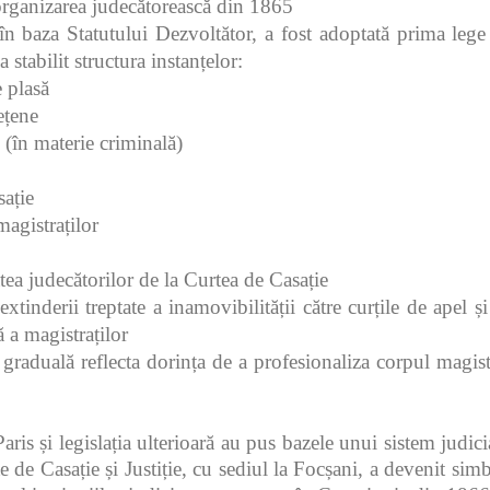
organizarea judecătorească din 1865
în baza Statutului Dezvoltător, a fost adoptată prima leg
 stabilit structura instanțelor:
e plasă
ețene
i (în materie criminală)
ație
magistraților
tea judecătorilor de la Curtea de Casație
 extinderii treptate a inamovibilității către curțile de apel ș
 a magistraților
graduală reflecta dorința de a profesionaliza corpul magistr
ris și legislația ulterioară au pus bazele unui sistem judici
e de Casație și Justiție, cu sediul la Focșani, a devenit simb