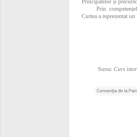
Principatelor și precurso
Prin competențele
Curtea a reprezentat un
Sursa:
Curs isto
Convenția de la Par
C
o
m
e