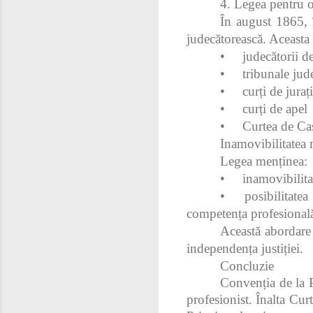
4. Legea pentru 
În august 1865, 
judecătorească. Aceasta a
•
judecătorii d
•
tribunale jud
•
curți de juraț
•
curți de apel
•
Curtea de Cas
Inamovibilitatea 
Legea menținea:
•
inamovibilita
•
posibilitatea
competența profesională
Această abordare 
independența justiției.
Concluzie
Convenția de la Pa
profesionist. Înalta Curt