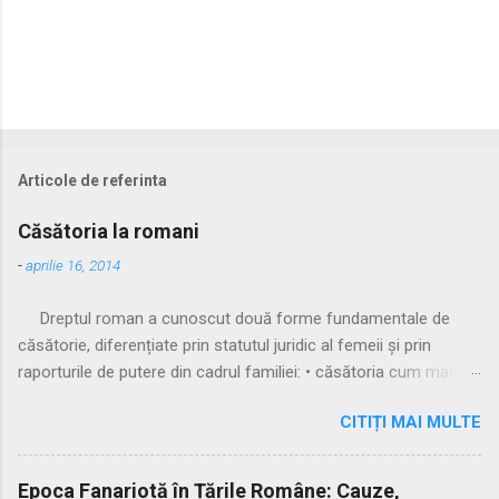
Articole de referinta
Căsătoria la romani
-
aprilie 16, 2014
Dreptul roman a cunoscut două forme fundamentale de
căsătorie, diferențiate prin statutul juridic al femeii și prin
raporturile de putere din cadrul familiei: • căsătoria cum manus
• căsătoria sine manu Multă vreme, singura formă recunoscută
CITIȚI MAI MULTE
și practicată a fost căsătoria cu manus, prin care femeia
trecea sub autoritatea soțului, devenind parte a familiei
acestuia. Spre sfârșitul Republicii, tot mai multe femei au
Epoca Fanariotă în Țările Române: Cauze,