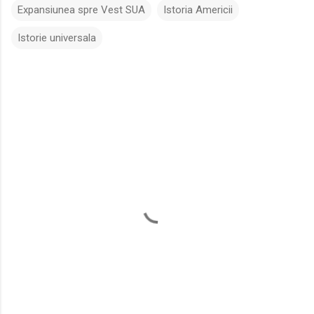
Expansiunea spre Vest SUA
Istoria Americii
Istorie universala
C
o
m
e
n
t
a
r
i
i