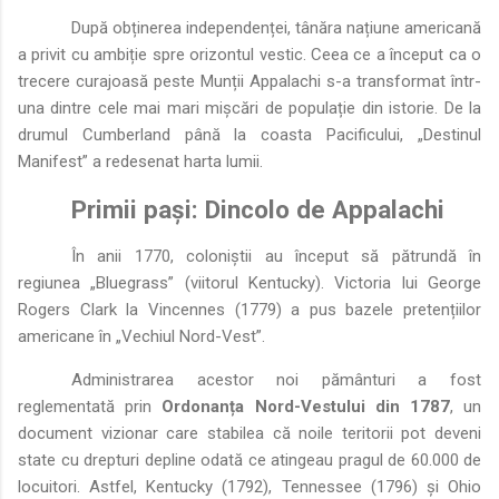
După obținerea independenței, tânăra națiune americană
a privit cu ambiție spre orizontul vestic. Ceea ce a început ca o
trecere curajoasă peste Munții Appalachi s-a transformat într-
una dintre cele mai mari mișcări de populație din istorie. De la
drumul Cumberland până la coasta Pacificului, „Destinul
Manifest” a redesenat harta lumii.
Primii pași: Dincolo de Appalachi
În anii 1770, coloniștii au început să pătrundă în
regiunea „Bluegrass” (viitorul Kentucky). Victoria lui George
Rogers Clark la Vincennes (1779) a pus bazele pretențiilor
americane în „Vechiul Nord-Vest”.
Administrarea acestor noi pământuri a fost
reglementată prin
Ordonanța Nord-Vestului din 1787
, un
document vizionar care stabilea că noile teritorii pot deveni
state cu drepturi depline odată ce atingeau pragul de 60.000 de
locuitori. Astfel, Kentucky (1792), Tennessee (1796) și Ohio