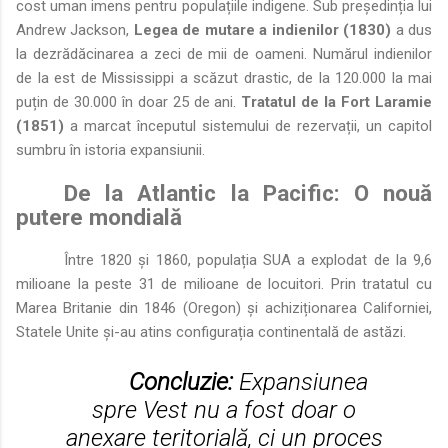
cost uman imens pentru populațiile indigene. Sub președinția lui
Andrew Jackson,
Legea de mutare a indienilor (1830)
a dus
la dezrădăcinarea a zeci de mii de oameni. Numărul indienilor
de la est de Mississippi a scăzut drastic, de la 120.000 la mai
puțin de 30.000 în doar 25 de ani.
Tratatul de la Fort Laramie
(1851)
a marcat începutul sistemului de rezervații, un capitol
sumbru în istoria expansiunii.
De la Atlantic la Pacific: O nouă
putere mondială
Între 1820 și 1860, populația SUA a explodat de la 9,6
milioane la peste 31 de milioane de locuitori. Prin tratatul cu
Marea Britanie din 1846 (Oregon) și achiziționarea Californiei,
Statele Unite și-au atins configurația continentală de astăzi.
Concluzie:
Expansiunea
spre Vest nu a fost doar o
anexare teritorială, ci un proces