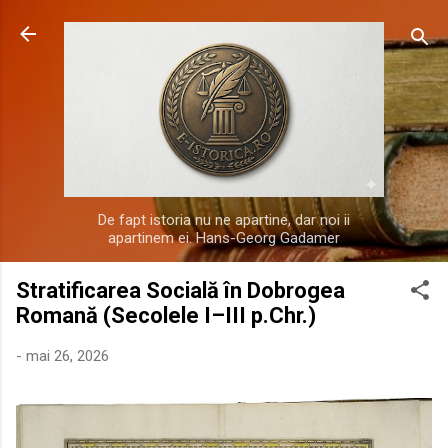
Treceți la conținutul principal
De fapt istoria nu ne apartine, dar noi ii
apartinem ei. Hans-Georg Gadamer
Stratificarea Socială în Dobrogea
Romană (Secolele I–III p.Chr.)
-
mai 26, 2026