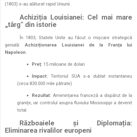
(1803) s-au alăturat rapid Uniunii.
Achiziția Louisianei: Cel mai mare
„târg” din istorie
În 1803, Statele Unite au făcut o mișcare strategică
genială:
Achiziționarea Louisianei de la Franța lui
Napoleon
.
Preț:
15 milioane de dolari.
Impact:
Teritoriul SUA s-a dublat instantaneu
(circa 830.000 mile pătrate).
Rezultat:
Amenințarea franceză a dispărut de la
granițe, iar controlul asupra fluviului Mississippi a devenit
total.
Războaiele și Diplomația:
Eliminarea rivalilor europeni