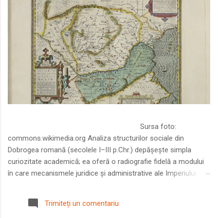
Sursa foto:
commons.wikimedia.org Analiza structurilor sociale din
Dobrogea romană (secolele I–III p.Chr.) depășește simpla
curiozitate academică; ea oferă o radiografie fidelă a modului
în care mecanismele juridice și administrative ale Imperiului
Roman au remodelat spațiul dintre Dunăre și Marea Neagră.
Într-o epocă în care prosperitatea excepțională a lumii romane
Trimiteți un comentariu
era susținută de o mobilitate socială dinamică și de o libertate