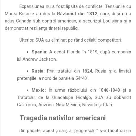
Expansiunea nu a fost lipsită de conflicte. Tensiunile cu
Marea Britanie au dus la
Războiul din 1812
, care, deși nu a
adus Canada sub control american, a securizat Louisiana și a
demonstrat reziliența tinerei republici.
Ulterior, SUA au eliminat pe rând ceilalți competitori:
Spania:
A cedat Florida în 1819, după campania
lui Andrew Jackson.
Rusia:
Prin tratatul din 1824, Rusia și-a limitat
pretențiile la nord de paralela 54°40'.
Mexic:
În urma războiului din 1846-1848 și a
Tratatului de la Guadalupe Hidalgo, SUA au dobândit
California, Arizona, New Mexico, Nevada și Utah.
Tragedia nativilor americani
Din păcate, acest „marș al progresului” s-a făcut cu un