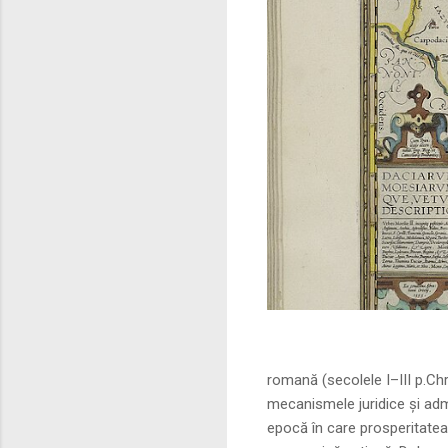
Sursa foto: commo
romană (secolele I–III p.Ch
mecanismele juridice și adm
epocă în care prosperitatea