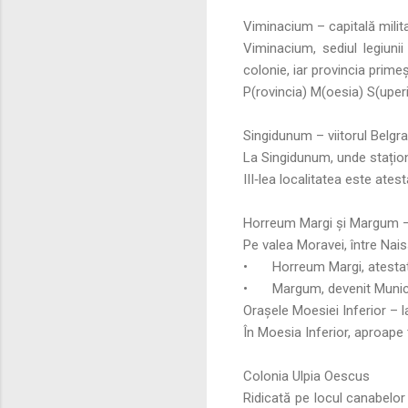
Viminacium – capitală milit
Viminacium, sediul legiuni
colonie, iar provincia prim
P(rovincia) M(oesia) S(uper
Singidunum – viitorul Belgr
La Singidunum, unde staționa
III‑lea localitatea este ates
Horreum Margi și Margum –
Pe valea Moravei, între Nai
•
Horreum Margi, atestat
•
Margum, devenit Munic
Orașele Moesiei Inferior – 
În Moesia Inferior, aproape t
Colonia Ulpia Oescus
Ridicată pe locul canabelo