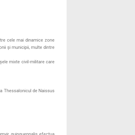
intre cele mai dinamice zone
nii și municipii, multe dintre
ele mixte civil‑militare care
ega Thessalonicul de Naissus
uumvir quinquennalis efectua