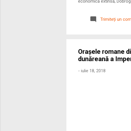
economică extinsă, Dobrogea
roman – în special a cetățe
precizie profunzimea și ritm
Trimiteți un co
Orașele romane di
dunăreană a Impe
-
iulie 18, 2018