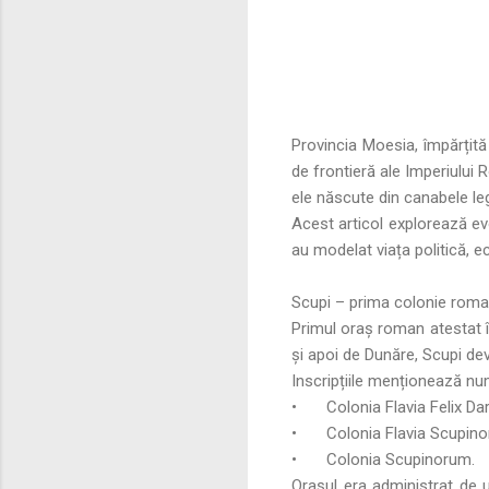
Provincia Moesia, împărțită
de frontieră ale Imperiului R
ele născute din canabele leg
Acest articol explorează evo
au modelat viața politică, e
Scupi – prima colonie rom
Primul oraș roman atestat î
și apoi de Dunăre, Scupi dev
Inscripțiile menționează num
•
Colonia Flavia Felix D
•
Colonia Flavia Scupin
•
Colonia Scupinorum.
Orașul era administrat de u