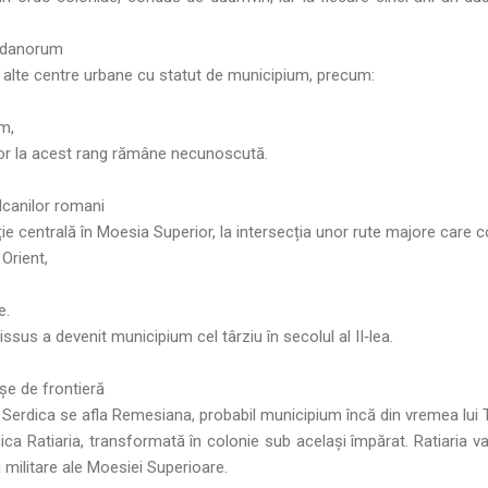
ardanorum
i alte centre urbane cu statut de municipium, precum:
m,
i lor la acest rang rămâne necunoscută.
lcanilor romani
ie centrală în Moesia Superior, la intersecția unor rute majore care 
Orient,
e.
ssus a devenit municipium cel târziu în secolul al II‑lea.
șe de frontieră
 Serdica se afla Remesiana, probabil municipium încă din vremea lui T
ica Ratiaria, transformată în colonie sub același împărat. Ratiaria v
 militare ale Moesiei Superioare.