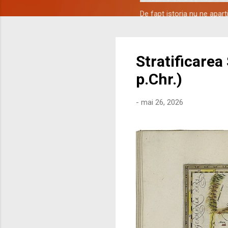
De fapt istoria nu ne apar
Stratificarea
p.Chr.)
-
mai 26, 2026