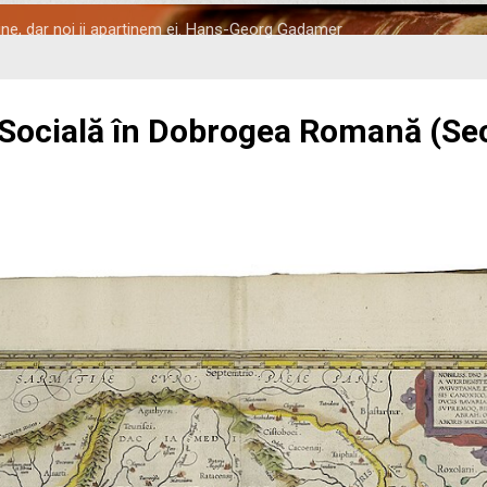
tine, dar noi ii apartinem ei. Hans-Georg Gadamer
 Socială în Dobrogea Romană (Seco