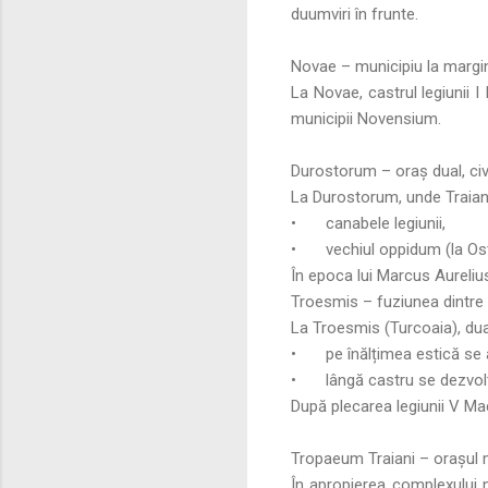
duumviri în frunte.
Novae – municipiu la margin
La Novae, castrul legiunii I
municipii Novensium.
Durostorum – oraș dual, civil
La Durostorum, unde Traian 
•
canabele legiunii,
•
vechiul oppidum (la Os
În epoca lui Marcus Aureliu
Troesmis – fuziunea dintre
La Troesmis (Turcoaia), dua
•
pe înălțimea estică se 
•
lângă castru se dezvolt
După plecarea legiunii V Ma
Tropaeum Traiani – orașul
În apropierea complexului