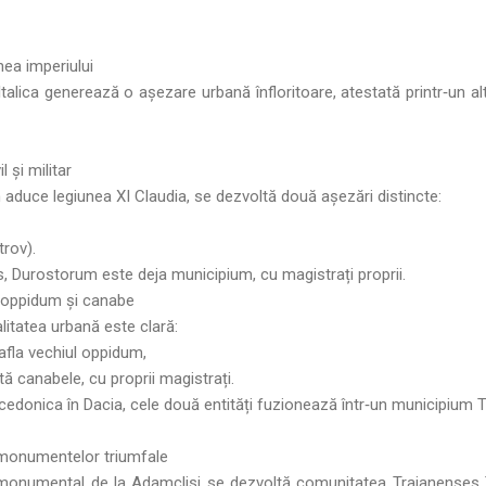
ea imperiului
 Italica generează o așezare urbană înfloritoare, atestată printr‑un a
 și militar
aduce legiunea XI Claudia, se dezvoltă două așezări distincte:
trov).
s, Durostorum este deja municipium, cu magistrați proprii.
 oppidum și canabe
litatea urbană este clară:
afla vechiul oppidum,
ă canabele, cu proprii magistrați.
cedonica în Dacia, cele două entități fuzionează într‑un municipiu
 monumentelor triumfale
 monumental de la Adamclisi se dezvoltă comunitatea Traianenses 