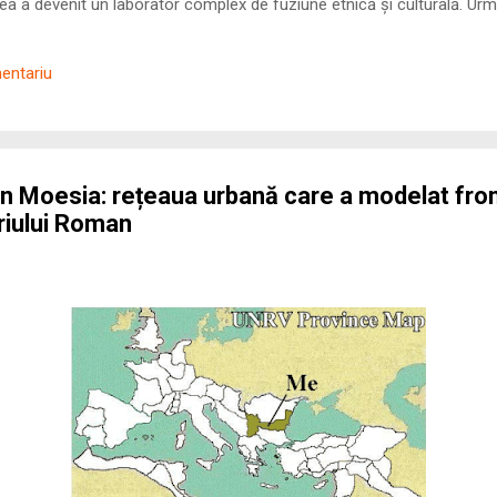
 a devenit un laborator complex de fuziune etnică și culturală. Urmă
nilor romani ( cives Romani ) în țesutul urban și rural dobrogean –
ul procesului de rom...
mentariu
n Moesia: rețeaua urbană care a modelat fron
riului Roman