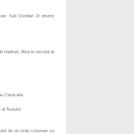
ian. Sub Gordian III devine
b Hadrian. Abia în secolul al
u Caracalla.
l fluviului.
rată de un ordo coloniae cu