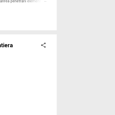
rirea penetrării elementului
 ne permite să măsurăm cu
tiera