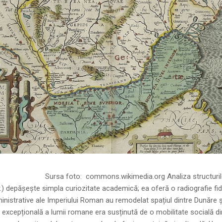
ns.wikimedia.org Analiza structurilor socia
r.) depășește simpla curiozitate academică; ea oferă o radiografie fid
inistrative ale Imperiului Roman au remodelat spațiul dintre Dunăre 
 excepțională a lumii romane era susținută de o mobilitate socială di