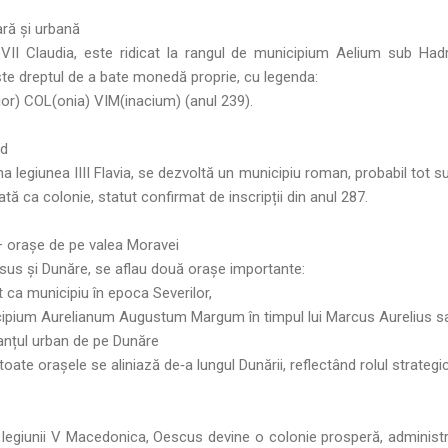
ară și urbană
i VII Claudia, este ridicat la rangul de municipium Aelium sub Hadr
ește dreptul de a bate monedă proprie, cu legenda:
ior) COL(onia) VIM(inacium) (anul 239).
ad
 legiunea IIII Flavia, se dezvoltă un municipiu roman, probabil tot su
tată ca colonie, statut confirmat de inscripții din anul 287.
 orașe de pe valea Moravei
ssus și Dunăre, se aflau două orașe importante:
 ca municipiu în epoca Severilor,
ipium Aurelianum Augustum Margum în timpul lui Marcus Aurelius sa
lanțul urban de pe Dunăre
oate orașele se aliniază de‑a lungul Dunării, reflectând rolul strategic a
r legiunii V Macedonica, Oescus devine o colonie prosperă, administ