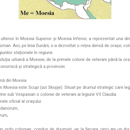
 ulterior în Moesia Superior și Moesia Inferior, a reprezentat una d
oman. Aici, pe linia Dunării, s‑a dezvoltat o rețea densă de orașe, colo
iunilor staționate în regiune.
luția urbană a Moesiei, de la primele colonii de veterani până la oraș
conomică și strategică a provinciei.
ană din Moesia
n Moesia este Scupi (azi Skopje). Situat pe drumul strategic care l
ine sub Vespasian o colonie de veterani ai legiunii VII Claudia.
ele oficial al orașului:
ardanorum,
orum,
n ordo coloniae, condus de duumviri, iar la fiecare cinci ani un d