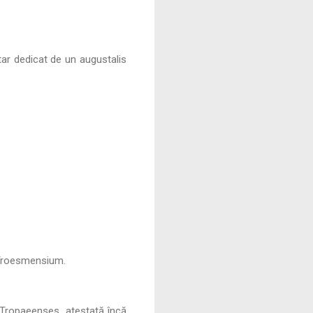
ltar dedicat de un augustalis
m Troesmensium.
Tropaeenses, atestată încă