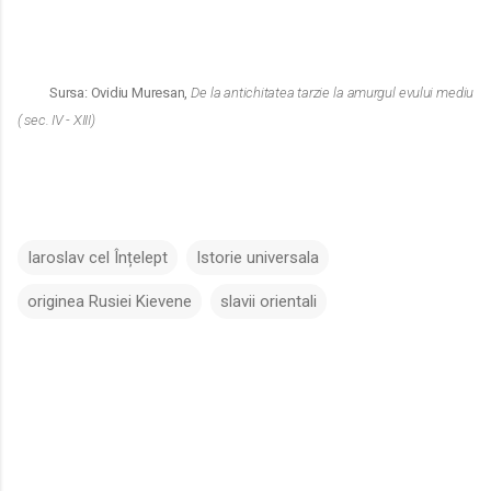
Sursa: Ovidiu Muresan,
De la antichitatea tarzie la amurgul evului mediu
( sec. IV - XIII)
Iaroslav cel Înțelept
Istorie universala
originea Rusiei Kievene
slavii orientali
C
o
m
e
n