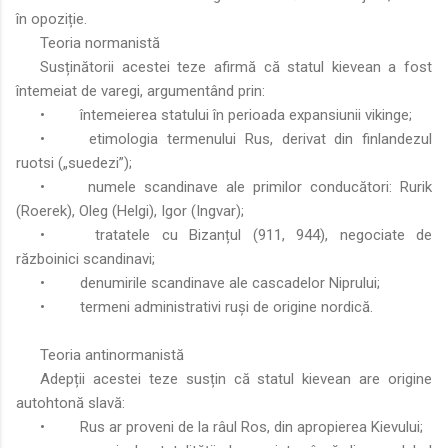
în opoziție.
Teoria normanistă
Susținătorii acestei teze afirmă că statul kievean a fost
întemeiat de varegi, argumentând prin:
•
întemeierea statului în perioada expansiunii vikinge;
•
etimologia termenului Rus, derivat din finlandezul
ruotsi („suedezi”);
•
numele scandinave ale primilor conducători: Rurik
(Roerek), Oleg (Helgi), Igor (Ingvar);
•
tratatele cu Bizanțul (911, 944), negociate de
războinici scandinavi;
•
denumirile scandinave ale cascadelor Niprului;
•
termeni administrativi ruși de origine nordică.
Teoria antinormanistă
Adepții acestei teze susțin că statul kievean are origine
autohtonă slavă:
•
Rus ar proveni de la râul Ros, din apropierea Kievului;