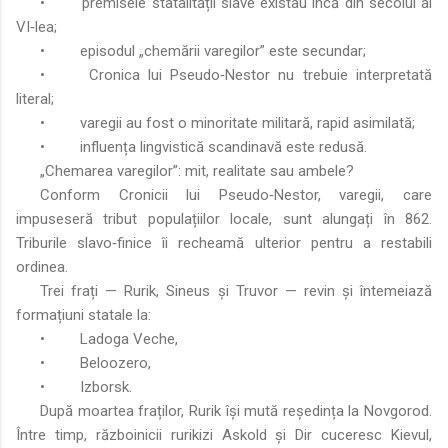
•
premisele statalității slave existau încă din secolul al
VI‑lea;
•
episodul „chemării varegilor” este secundar;
•
Cronica lui Pseudo‑Nestor nu trebuie interpretată
literal;
•
varegii au fost o minoritate militară, rapid asimilată;
•
influența lingvistică scandinavă este redusă.
„Chemarea varegilor”: mit, realitate sau ambele?
Conform Cronicii lui Pseudo‑Nestor, varegii, care
impuseseră tribut populațiilor locale, sunt alungați în 862.
Triburile slavo‑finice îi recheamă ulterior pentru a restabili
ordinea.
Trei frați — Rurik, Sineus și Truvor — revin și întemeiază
formațiuni statale la:
•
Ladoga Veche,
•
Beloozero,
•
Izborsk.
După moartea fraților, Rurik își mută reședința la Novgorod.
Între timp, războinicii rurikizi Askold și Dir cuceresc Kievul,