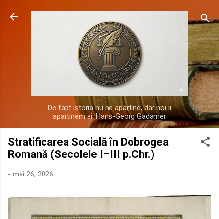
Treceți la conținutul principal
De fapt istoria nu ne apartine, dar noi ii
apartinem ei. Hans-Georg Gadamer
Stratificarea Socială în Dobrogea
Romană (Secolele I–III p.Chr.)
-
mai 26, 2026