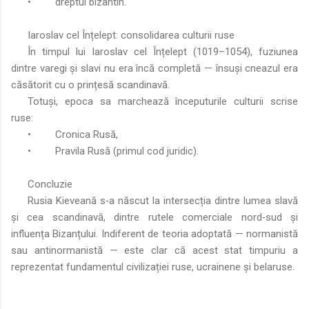
•
dreptul bizantin.
Iaroslav cel Înțelept: consolidarea culturii ruse
În timpul lui Iaroslav cel Înțelept (1019–1054), fuziunea
dintre varegi și slavi nu era încă completă — însuși cneazul era
căsătorit cu o prințesă scandinavă.
Totuși, epoca sa marchează începuturile culturii scrise
ruse:
•
Cronica Rusă,
•
Pravila Rusă (primul cod juridic).
Concluzie
Rusia Kieveană s‑a născut la intersecția dintre lumea slavă
și cea scandinavă, dintre rutele comerciale nord‑sud și
influența Bizanțului. Indiferent de teoria adoptată — normanistă
sau antinormanistă — este clar că acest stat timpuriu a
reprezentat fundamentul civilizației ruse, ucrainene și belaruse.