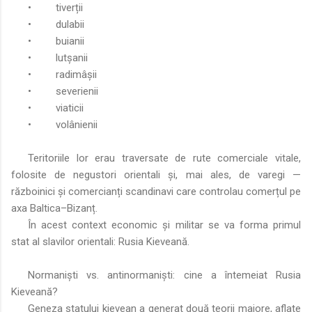
•
tiverții
•
dulabii
•
buianii
•
lutșanii
•
radimâșii
•
severienii
•
viaticii
•
volânienii
Teritoriile lor erau traversate de rute comerciale vitale,
folosite de negustori orientali și, mai ales, de varegi —
războinici și comercianți scandinavi care controlau comerțul pe
axa Baltica–Bizanț.
În acest context economic și militar se va forma primul
stat al slavilor orientali: Rusia Kieveană.
Normaniști vs. antinormaniști: cine a întemeiat Rusia
Kieveană?
Geneza statului kievean a generat două teorii majore, aflate