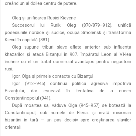
creând un al doilea centru de putere.
Oleg și unificarea Rusiei Kievene
Succesorul lui Rurik, Oleg (870/879–912), unifică
posesiunile nordice și sudice, ocupă Smolensk și transformă
Kievul în capitală (881).
Oleg supune triburi slave aflate anterior sub influența
khazarilor și atacă Bizanțul în 907. Împăratul Leon al VI‑lea
încheie cu el un tratat comercial avantajos pentru negustorii
ruși.
Igor, Olga și primele contacte cu Bizanțul
Igor (912–945) continuă politica agresivă împotriva
Bizanțului, dar eșuează în tentativa de a cuceri
Constantinopolul (941).
După moartea sa, văduva Olga (945–957) se botează la
Constantinopol, sub numele de Elena, și invită misionari
bizantini în țară — un pas decisiv spre creștinarea slavilor
orientali.