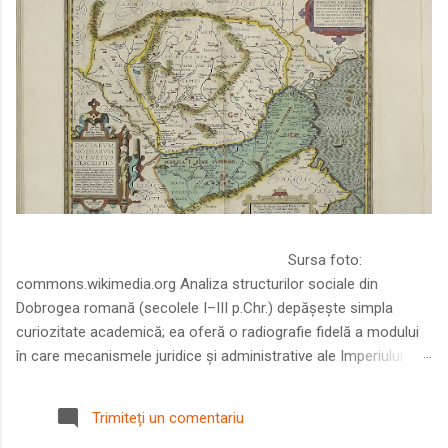
Sursa foto:
commons.wikimedia.org Analiza structurilor sociale din
Dobrogea romană (secolele I–III p.Chr.) depășește simpla
curiozitate academică; ea oferă o radiografie fidelă a modului
în care mecanismele juridice și administrative ale Imperiului
Roman au remodelat spațiul dintre Dunăre și Marea Neagră.
Într-o epocă în care prosperitatea excepțională a lumii romane
Trimiteți un comentariu
era susținută de o mobilitate socială dinamică și de o libertate