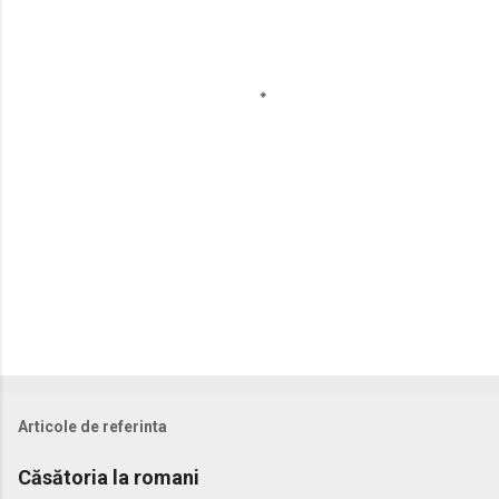
t
a
r
i
i
Articole de referinta
Căsătoria la romani