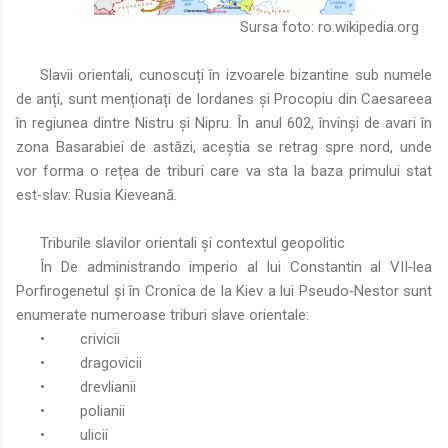
Sursa foto:
ro.wikipedia.org
Slavii orientali, cunoscuți în izvoarele bizantine sub numele
de anți, sunt menționați de Iordanes și Procopiu din Caesareea
în regiunea dintre Nistru și Nipru. În anul 602, învinși de avari în
zona Basarabiei de astăzi, aceștia se retrag spre nord, unde
vor forma o rețea de triburi care va sta la baza primului stat
est‑slav: Rusia Kieveană.
Triburile slavilor orientali și contextul geopolitic
În De administrando imperio al lui Constantin al VII‑lea
Porfirogenetul și în Cronica de la Kiev a lui Pseudo‑Nestor sunt
enumerate numeroase triburi slave orientale:
•
crivicii
•
dragovicii
•
drevlianii
•
polianii
•
ulicii