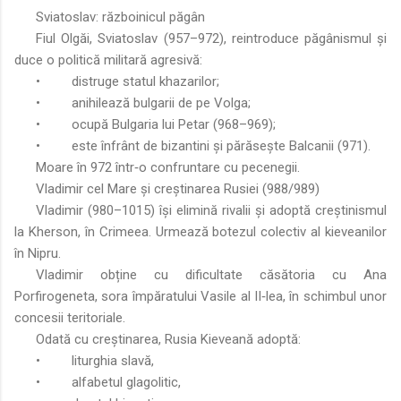
Sviatoslav: războinicul păgân
Fiul Olgăi, Sviatoslav (957–972), reintroduce păgânismul și
duce o politică militară agresivă:
•
distruge statul khazarilor;
•
anihilează bulgarii de pe Volga;
•
ocupă Bulgaria lui Petar (968–969);
•
este înfrânt de bizantini și părăsește Balcanii (971).
Moare în 972 într‑o confruntare cu pecenegii.
Vladimir cel Mare și creștinarea Rusiei (988/989)
Vladimir (980–1015) își elimină rivalii și adoptă creștinismul
la Kherson, în Crimeea. Urmează botezul colectiv al kieveanilor
în Nipru.
Vladimir obține cu dificultate căsătoria cu Ana
Porfirogeneta, sora împăratului Vasile al II‑lea, în schimbul unor
concesii teritoriale.
Odată cu creștinarea, Rusia Kieveană adoptă:
•
liturghia slavă,
•
alfabetul glagolitic,