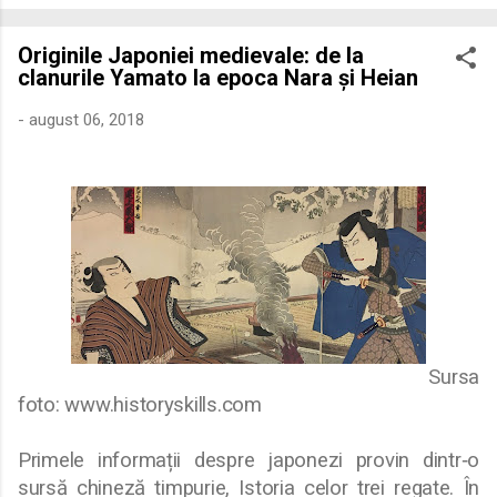
economică extinsă, Dobrogea a devenit un laborator complex
de fuziune etnică și culturală. Urmărirea penetrării elementului
Originile Japoniei medievale: de la
roman – în special a cetățenilor romani ( cives Romani ) în
clanurile Yamato la epoca Nara și Heian
țesutul urban și rural dobrogean – ne permite să măsurăm cu
precizie profunzimea și ritmul procesului de rom...
-
august 06, 2018
Sursa
foto:
www.historyskills.com
Primele informații despre japonezi provin dintr‑o
sursă chineză timpurie, Istoria celor trei regate. În