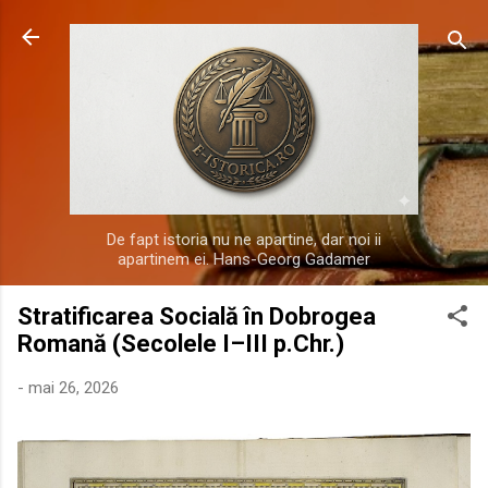
Treceți la conținutul principal
De fapt istoria nu ne apartine, dar noi ii
apartinem ei. Hans-Georg Gadamer
Stratificarea Socială în Dobrogea
Romană (Secolele I–III p.Chr.)
-
mai 26, 2026