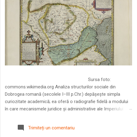
Sursa foto:
commons.wikimedia.org Analiza structurilor sociale din
Dobrogea romană (secolele I–III p.Chr.) depășește simpla
curiozitate academică; ea oferă o radiografie fidelă a modului
în care mecanismele juridice și administrative ale Imperiului
Roman au remodelat spațiul dintre Dunăre și Marea Neagră.
Într-o epocă în care prosperitatea excepțională a lumii romane
Trimiteți un comentariu
era susținută de o mobilitate socială dinamică și de o libertate