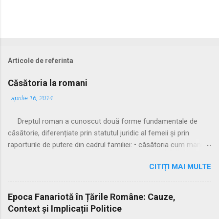
Articole de referinta
Căsătoria la romani
-
aprilie 16, 2014
Dreptul roman a cunoscut două forme fundamentale de
căsătorie, diferențiate prin statutul juridic al femeii și prin
raporturile de putere din cadrul familiei: • căsătoria cum manus
• căsătoria sine manu Multă vreme, singura formă recunoscută
CITIȚI MAI MULTE
și practicată a fost căsătoria cu manus, prin care femeia
trecea sub autoritatea soțului, devenind parte a familiei
acestuia. Spre sfârșitul Republicii, tot mai multe femei au
Epoca Fanariotă în Țările Române: Cauze,
început să evite această subordonare, trăind în uniuni
Context și Implicații Politice
nelegitime. Pentru a limita fenomenul, romanii au recunoscut și