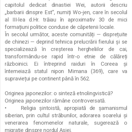
capitolul dedicat dinastiei Wei, autorii descriu
„barbarii dinspre Est”, numiți Wo‑jen, care în secolul
al III‑lea d.Hr. trăiau în aproximativ 30 de mici
formațiuni politice conduse de căpetenii locale.
În secolul următor, aceste comunități — disprețuite
de chinezi — deprind tehnica prelucrării fierului și se
specializează în creșterea hergheliilor de cai,
transformându‑se rapid într‑o etnie de călăreți
războinici. Ei întreprind raiduri în Coreea și
întemeiază statul nipon Mimana (369), care va
supraviețui pe continent până în 562.
Originea japonezilor: o sinteză etnolingvistică?
Originea japonezilor rămâne controversată.
•
Religia șintoistă, apropiată de șamanismul
siberian, prin cultul străbunilor, adorarea soarelui și
venerarea fenomenelor naturale, sugerează o
migrație dinspre nordul Asiei.