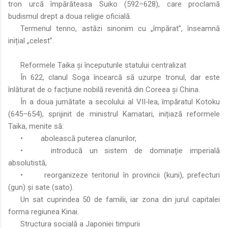
tron urcă împărăteasa Suiko (592–628), care proclamă
budismul drept a doua religie oficială.
Termenul tenno, astăzi sinonim cu „împărat”, înseamnă
inițial „celest”.
Reformele Taika și începuturile statului centralizat
În 622, clanul Soga încearcă să uzurpe tronul, dar este
înlăturat de o facțiune nobilă revenită din Coreea și China.
În a doua jumătate a secolului al VII‑lea, împăratul Kotoku
(645–654), sprijinit de ministrul Kamatari, inițiază reformele
Taika, menite să:
•
abolească puterea clanurilor,
•
introducă un sistem de dominație imperială
absolutistă,
•
reorganizeze teritoriul în provincii (kuni), prefecturi
(gun) și sate (sato).
Un sat cuprindea 50 de familii, iar zona din jurul capitalei
forma regiunea Kinai.
Structura socială a Japoniei timpurii