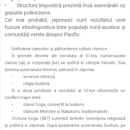
•
Structura lingvistică prezintă însă asemănări cu
graiurile polineziene.
Cel mai probabil, japonezii sunt rezultatul unei
fuziuni etnolingvistice între populații nord‑asiatice și
comunități venite dinspre Pacific.
Unificarea clanurilor și pătrunderea culturii chineze
În primele decenii ale secolului al VI‑lea, numeroasele
clanuri (uji) și corporații (be) se unifică în câmpia Yamato. Sub
domnia suveranului Kimmei, pătrund în Japonia:
•
scrierea chineză,
•
religia budistă.
În a doua jumătate a secolului al VI‑lea izbucnește un
conflict major între:
•
clanul Soga, convertit la budism,
•
clanurile Monobe și Nakatomi, tradiționaliste.
Victoria Soga (587) schimbă definitiv orientarea religioasă
și politică a Japoniei. După asasinarea suveranului Sushun, pe