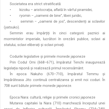
Societatea era strict stratificată:
•
kizoku – aristocrația, aflată în vârful piramidei,
•
ryomin – „oamenii de bine”, liberi juridic,
•
semmin – „oamenii de jos”, descendenți ai sclavilor
(yatsuko).
Semmin erau împărțiți în cinci categorii: paznici ai
mormintelor imperiale, lucrători în orezării publice, sclavi ai
statului, sclavi eliberați și sclavi privați.
Codurile legislative și primele monede japoneze
Prin Codul Omi (668–671), împăratul Tenchi inaugurează
legislația niponă și realizează primul recensământ.
În epoca Nakuho (670–710), împăratul Temmu și
împărăteasa Jito continuă centralizarea și emit noi coduri. În
708 sunt bătute primele monede japoneze.
Epoca Nara: cultură, religie și primele cronici japoneze
Mutarea capitalei la Nara (710) marchează începutul unei
epoci de înflorire culturală. Împăratul Shomu (724–749)