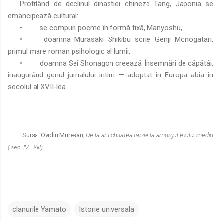
Profitând de declinul dinastiei chineze Tang, Japonia se
emancipează cultural:
•
se compun poeme în formă fixă, Manyoshu,
•
doamna Murasaki Shikibu scrie Genji Monogatari,
primul mare roman psihologic al lumii,
•
doamna Sei Shonagon creează Însemnări de căpătâi,
inaugurând genul jurnalului intim — adoptat în Europa abia în
secolul al XVII‑lea.
Sursa: Ovidiu Muresan,
De la antichitatea tarzie la amurgul evului mediu
( sec. IV - XIII)
clanurile Yamato
Istorie universala