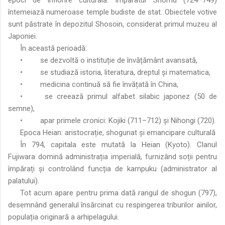
întemeiază numeroase temple budiste de stat. Obiectele votive
sunt păstrate în depozitul Shosoin, considerat primul muzeu al
Japoniei.
În această perioadă:
•
se dezvoltă o instituție de învățământ avansată,
•
se studiază istoria, literatura, dreptul și matematica,
•
medicina continuă să fie învățată în China,
•
se creează primul alfabet silabic japonez (50 de
semne),
•
apar primele cronici: Kojiki (711–712) și Nihongi (720).
Epoca Heian: aristocrație, shogunat și emancipare culturală
În 794, capitala este mutată la Heian (Kyoto). Clanul
Fujiwara domină administrația imperială, furnizând soții pentru
împărați și controlând funcția de kampuku (administrator al
palatului).
Tot acum apare pentru prima dată rangul de shogun (797),
desemnând generalul însărcinat cu respingerea triburilor ainilor,
populația originară a arhipelagului.