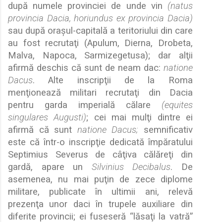
dup
ă
numele provinciei de unde vin
(natus
provincia Dacia, horiundus ex provincia Dacia)
sau dup
ă
ora
ş
ul-capital
ă
a teritoriului din care
au fost recruta
ţ
i (Apulum, Dierna, Drobeta,
Malva, Napoca, Sarmizegetusa); dar al
ţ
ii
afirm
ă
deschis c
ă
sunt de neam dac:
natione
Dacus
. Alte inscrip
ţ
ii de la Roma
men
ţ
ioneaz
ă
militari recruta
ţ
i din Dacia
pentru garda imperial
ă
c
ă
lare
(equites
singulares Augusti)
; cei mai mul
ţ
i dintre ei
afirm
ă
c
ă
sunt
natione Dacus;
semnificativ
este c
ă
într-o inscrip
ţ
ie dedicat
ă
împ
ă
ratului
Septimius Severus de câ
ţ
iva c
ă
l
ă
re
ţ
i din
gard
ă
, apare un
Silvinius Decibalus
. De
asemenea, nu mai puţin de zece diplome
militare, publicate în ultimii ani, relevă
prezenţa unor daci în trupele auxiliare din
diferite provincii; ei fuseseră “lăsaţi la vatră”