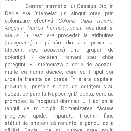
Contrar afirma
ţ
iei lui Cassius Dio, în
Dacia s-a întemeiat un singur ora
ş
prin
colonizare efectiv
ă
:
Colonia Ulpia Traiana
Augusta Dacica Sarmizegetusa;
eventual
ş
i
Malva
. În rest, s-a procedat la atribuirea
(adsignatio)
de p
ă
mânt din solul provincial
(devenit
ager publicus
) unor grupuri de
coloni
ş
ti - cet
ă
ţ
eni romani sau chiar
peregrini. Ei întemeiaz
ă
o serie de a
ş
ez
ă
ri,
multe cu nume dacice, care cu timpul vor
urca la treapta de ora
ş
e. În afara capitalei
provinciei, primele nuclee de cet
ă
ţ
eni s-au
a
ş
ezat se pare la Napoca
ş
i Drobeta, care au
promovat la începutul domniei lui Hadrian la
rangul de municipii. Romanizarea f
ă
cuse
progrese rapide, împ
ă
ratul Hadrian fiind
sf
ă
tuit de prieteni s
ă
renun
ţ
e la gândul de a
p
ă
r
ă
si Dacia,
„
ca nu cumva prea mul
ţ
i