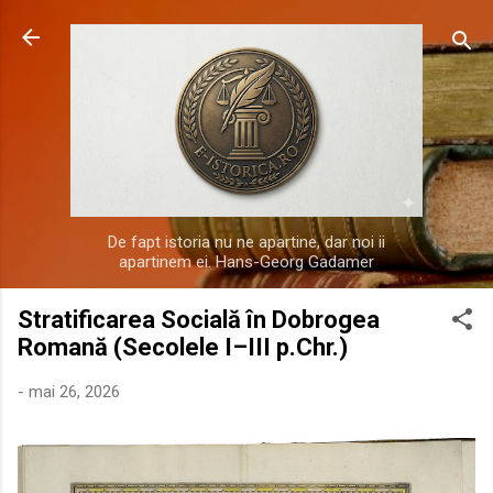
Treceți la conținutul principal
De fapt istoria nu ne apartine, dar noi ii
apartinem ei. Hans-Georg Gadamer
Stratificarea Socială în Dobrogea
Romană (Secolele I–III p.Chr.)
-
mai 26, 2026