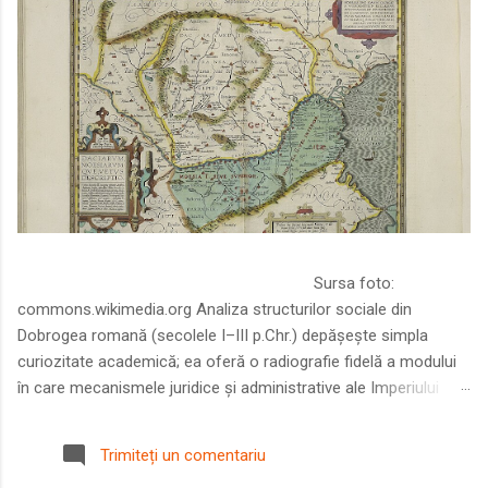
Sursa foto:
commons.wikimedia.org Analiza structurilor sociale din
Dobrogea romană (secolele I–III p.Chr.) depășește simpla
curiozitate academică; ea oferă o radiografie fidelă a modului
în care mecanismele juridice și administrative ale Imperiului
Roman au remodelat spațiul dintre Dunăre și Marea Neagră.
Într-o epocă în care prosperitatea excepțională a lumii romane
Trimiteți un comentariu
era susținută de o mobilitate socială dinamică și de o libertate