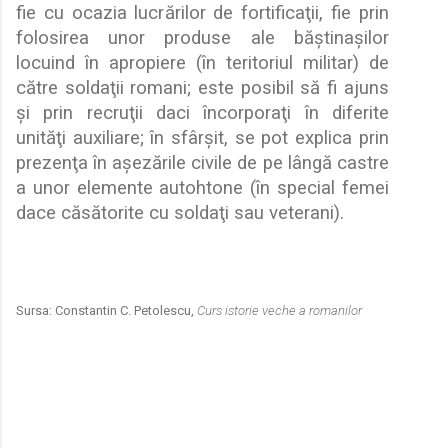
fie cu ocazia lucr
ă
rilor de fortifica
ţ
ii, fie prin
folosirea unor produse ale b
ă
ş
tina
ş
ilor
locuind în apropiere (în teritoriul militar) de
c
ă
tre solda
ţ
ii romani; este posibil s
ă
fi ajuns
ş
i prin recru
ţ
ii daci încorpora
ţ
i în diferite
unit
ă
ţ
i auxiliare; în sfâr
ş
it, se pot explica prin
prezen
ţ
a în a
ş
ez
ă
rile civile de pe lâng
ă
castre
a unor elemente autohtone (în special femei
dace c
ă
s
ă
torite cu solda
ţ
i sau veterani).
Sursa:
Constantin C. Petolescu,
Curs istorie veche a romanilo
r