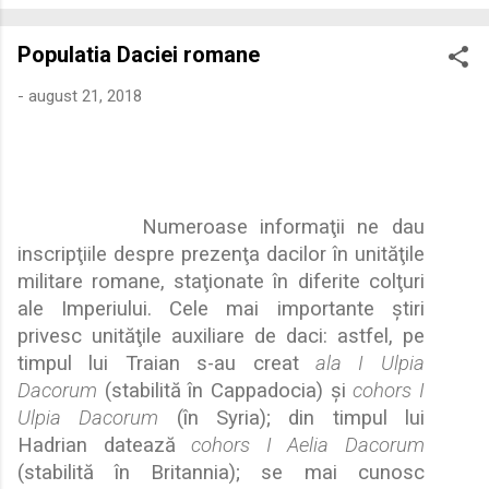
economică extinsă, Dobrogea a devenit un laborator complex
de fuziune etnică și culturală. Urmărirea penetrării elementului
Populatia Daciei romane
roman – în special a cetățenilor romani ( cives Romani ) în
țesutul urban și rural dobrogean – ne permite să măsurăm cu
-
august 21, 2018
precizie profunzimea și ritmul procesului de rom...
Numeroase informa
ţ
ii ne dau
inscrip
ţ
iile despre prezen
ţ
a dacilor în unit
ă
ţ
ile
militare romane, sta
ţ
ionate în diferite col
ţ
uri
ale Imperiului. Cele mai importante
ş
tiri
privesc unit
ă
ţ
ile auxiliare de daci: astfel, pe
timpul lui Traian s-au creat
ala I Ulpia
Dacorum
(stabilit
ă
în Cappadocia)
ş
i
cohors I
Ulpia Dacorum
(în Syria); din timpul lui
Hadrian dateaz
ă
cohors I Aelia Dacorum
(stabilit
ă
în Britannia); se mai cunosc