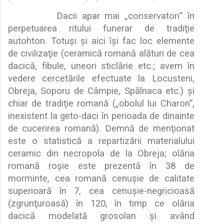
Dacii apar mai
„
conservatori” în
perpetuarea ritului funerar de tradi
ţ
ie
autohton. Totu
ş
i
ş
i aici î
ş
i fac loc elemente
de civiliza
ţ
ie (ceramic
ă
roman
ă
al
ă
turi de cea
dacic
ă
, fibule, uneori sticl
ă
rie etc.; avem în
vedere cercet
ă
rile efectuate la Locusteni,
Obreja, Soporu de Câmpie, Sp
ă
lnaca etc.)
ş
i
chiar de tradi
ţ
ie roman
ă
(
„
obolul lui Charon”,
inexistent la geto-daci în perioada de dinainte
de cucerirea roman
ă
). Demn
ă
de men
ţ
ionat
este o statistic
ă
a repartiz
ă
rii materialului
ceramic din necropola de la Obreja; ol
ă
ria
roman
ă
ro
ş
ie este prezent
ă
în 38 de
morminte, cea roman
ă
cenu
ş
ie de calitate
superioar
ă
în 7, cea cenu
ş
ie-negricioas
ă
(zgrun
ţ
uroas
ă
) în 120, în timp ce ol
ă
ria
dacic
ă
modelat
ă
grosolan
ş
i având