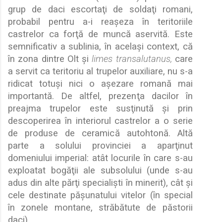
grup de daci escorta
ţ
i de solda
ţ
i romani,
probabil pentru a-i rea
ş
eza în teritoriile
castrelor ca for
ţ
ă
de munc
ă
aservit
ă
. Este
semnificativ a sublinia, în acela
ş
i context, c
ă
în zona dintre Olt
ş
i
limes transalutanus,
care
a servit ca teritoriu al trupelor auxiliare, nu s-a
ridicat totu
ş
i nici o a
ş
ezare roman
ă
mai
important
ă
. De altfel, prezen
ţ
a dacilor în
preajma trupelor este sus
ţ
inut
ă
ş
i prin
descoperirea în interiorul castrelor a o serie
de produse de ceramic
ă
autohton
ă
. Alt
ă
parte a solului provinciei a apar
ţ
inut
domeniului imperial: atât locurile în care s-au
exploatat bog
ă
ţ
ii ale subsolului (unde s-au
adus din alte p
ă
r
ţ
i speciali
ş
ti în minerit), cât
ş
i
cele destinate p
ă
ş
unatului vitelor (în special
în zonele montane, str
ă
b
ă
tute de p
ă
storii
daci).