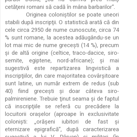
cet
ă
ţ
eni romani s
ă
cad
ă
în mâna barbarilor”.
Originea coloni
ş
tilor se poate uneori
stabili dup
ă
inscrip
ţ
ii. O statistic
ă
arat
ă
c
ă
din
cele circa 2950 de nume cunoscute, circa 74
% sunt romane, la acestea ad
ă
ugându-se un
lot mai mic de nume grece
ş
ti (14 %), precum
ş
i de alt
ă
origine (celtice, traco-dacice, siro-
semite, egiptene, nord-africane);
ş
i mai
sugestiv
ă
este repartizarea lingvistic
ă
a
inscrip
ţ
iilor, din care majoritatea covâr
ş
itoare
sunt latine, un num
ă
r extrem de redus (sub
40) fiind grece
ş
ti
ş
i doar câteva siro-
palmireniene. Trebuie
ţ
inut seama
ş
i de faptul
c
ă
inscrip
ţ
iile se refer
ă
cu prec
ă
dere la
locuitorii ora
ş
elor (aproape în exclusivitate
coloni
ş
ti:
„
or
ă
ş
eni iubitori de fast
ş
i
eternizare epigrafic
ă
”, dup
ă
caracterizarea
sugestiv
ă
a lui V. Pârvan)
ş
i militari (în