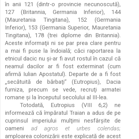
în anii 121 (dintr-o provincie necunoscută),
127 (Britannia, Germania Inferior), 144
(Mauretania Tingitana), 152 (Germania
Inferior), 153 (Germania Superior, Mauretania
Tingitana), 178 (trei diplome din Britannia).
Aceste informa
ţ
ii ni se par prea clare pentru
a mai fi puse la îndoial
ă
; c
ă
ci raportarea la
etnicul dacic nu
ş
i-ar fi avut rostul în cazul c
ă
neamul dacilor ar fi fost exterminat (cum
afirm
ă
Iulian Apostatul). Departe de a fi fost
„
sec
ă
tuit
ă
de b
ă
rba
ţ
i” (Eutropius), Dacia
furniza, precum se vede, recru
ţ
i armatei
romane
ş
i la începutul secolului al III-lea.
Totodat
ă
, Eutropius (VIII 6,2) ne
informeaz
ă
c
ă
împ
ă
ratul Traian a adus de pe
cuprinsul imperiului mul
ţ
imi nesfâr
ş
ite de
oameni
ad agros et urbes colendas;
amploarea coloniz
ă
rii este explicat
ă
de acest