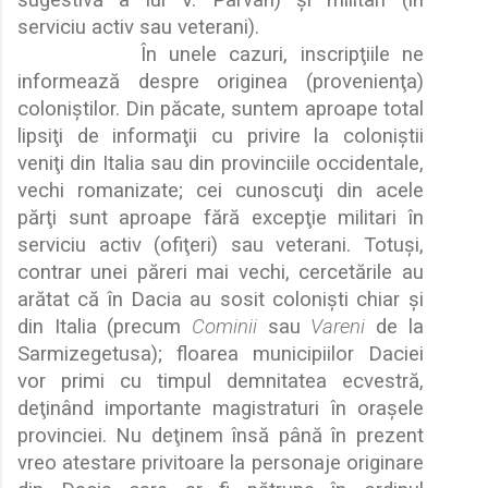
serviciu activ sau veterani).
În unele cazuri, inscrip
ţ
iile ne
informeaz
ă
despre originea (provenien
ţ
a)
coloni
ş
tilor. Din p
ă
cate, suntem aproape total
lipsi
ţ
i de informa
ţ
ii cu privire la coloni
ş
tii
veni
ţ
i din Italia sau din provinciile occidentale,
vechi romanizate; cei cunoscu
ţ
i din acele
p
ă
r
ţ
i sunt aproape f
ă
r
ă
excep
ţ
ie militari în
serviciu activ (ofi
ţ
eri) sau veterani. Totu
ş
i,
contrar unei p
ă
reri mai vechi, cercet
ă
rile au
ar
ă
tat c
ă
în Dacia au sosit coloni
ş
ti chiar
ş
i
din Italia (precum
Cominii
sau
Vareni
de la
Sarmizegetusa); floarea municipiilor Daciei
vor primi cu timpul demnitatea ecvestr
ă
,
de
ţ
inând importante magistraturi în ora
ş
ele
provinciei. Nu de
ţ
inem îns
ă
pân
ă
în prezent
vreo atestare privitoare la personaje originare