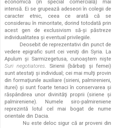
economic
ă
(în special comercial
ă
) mai
intens
ă
. Ei se grupeaz
ă
adeseori în colegii de
caracter etnic, ceea ce arat
ă
c
ă
se
considerau în minoritate, dorind totodat
ă
prin
acest gen de exclusivism s
ă
-
ş
i p
ă
streze
individualitatea
ş
i eventual privilegiile.
Deosebit de reprezentativi din punct de
vedere epigrafic sunt cei veni
ţ
i din Syria. La
Apulum
ş
i Sarmizegetusa, cunoa
ş
tem ni
ş
te
Suri negotiatores
.
Sirienii (b
ă
rba
ţ
i
ş
i femei)
sunt atesta
ţ
i
ş
i individual; cei mai mul
ţ
i provin
din forma
ţ
iunile auxiliare (sirieni, palmirenieni,
iturei)
ş
i sunt foarte tenaci în conservarea
ş
i
r
ă
spândirea unor divinit
ă
ţ
i proprii (siriene
ş
i
palmireniene). Numele siro-palmireniene
reprezint
ă
lotul cel mai bogat de nume
orientale din Dacia.
Nu este deloc sigur c
ă
ar proveni din