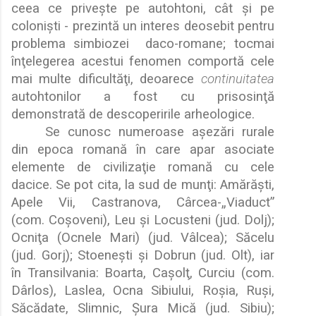
ceea ce prive
ş
te pe autohtoni, cât
ş
i pe
coloni
ş
ti - prezint
ă
un interes deosebit pentru
problema simbiozei
daco-romane; tocmai
în
ţ
elegerea acestui fenomen comport
ă
cele
mai multe dificult
ă
ţ
i, deoarece
continuitatea
autohtonilor a fost cu prisosin
ţ
ă
demonstrat
ă
de descoperirile arheologice.
Se cunosc numeroase a
ş
ez
ă
ri rurale
din epoca roman
ă
în care apar asociate
elemente de civiliza
ţ
ie roman
ă
cu cele
dacice. Se pot cita, la sud de mun
ţ
i: Am
ă
r
ă
ş
ti,
Apele Vii, Castranova, Cârcea-
„
Viaduct”
(com. Co
ş
oveni), Leu
ş
i Locusteni (jud. Dolj);
Ocni
ţ
a (Ocnele Mari) (jud. Vâlcea); S
ă
celu
(jud. Gorj); Stoene
ş
ti
ş
i Dobrun (jud. Olt), iar
în Transilvania: Boarta, Ca
ş
ol
ţ
, Curciu (com.
Dârlos), Laslea, Ocna Sibiului, Ro
ş
ia, Ru
ş
i,
S
ă
c
ă
date, Slimnic,
Ş
ura Mic
ă
(jud. Sibiu);