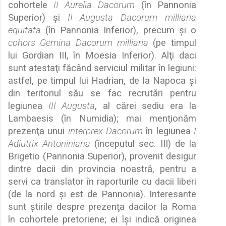
cohortele
II Aurelia Dacorum
(în Pannonia
Superior)
ş
i
II Augusta Dacorum milliaria
equitata
(în Pannonia Inferior), precum
ş
i o
cohors Gemina Dacorum milliaria
(pe timpul
lui Gordian III, în Moesia Inferior). Al
ţ
i daci
sunt atesta
ţ
i f
ă
când serviciul militar în legiuni:
astfel, pe timpul lui Hadrian, de la Napoca
ş
i
din teritoriul s
ă
u se fac recrut
ă
ri pentru
legiunea
III Augusta
, al c
ă
rei sediu era la
Lambaesis (în Numidia); mai men
ţ
ion
ă
m
prezen
ţ
a unui
interprex Dacorum
în legiunea
I
Adiutrix Antoniniana
(începutul sec. III) de la
Brigetio (Pannonia Superior), provenit desigur
dintre dacii din provincia noastr
ă
, pentru a
servi ca translator în raporturile cu dacii liberi
(de la nord
ş
i est de Pannonia). Interesante
sunt
ş
tirile despre prezen
ţ
a dacilor la Roma
în cohortele pretoriene; ei î
ş
i indic
ă
originea