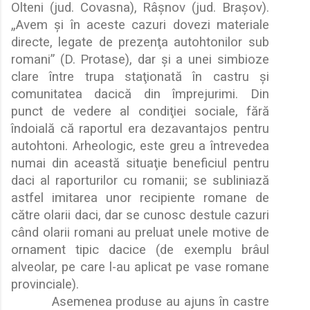
Olteni (jud. Covasna), Râ
ş
nov (jud. Bra
ş
ov).
„
Avem
ş
i în aceste cazuri dovezi materiale
directe, legate de prezen
ţ
a autohtonilor sub
romani” (D. Protase), dar
ş
i a unei simbioze
clare între trupa sta
ţ
ionat
ă
în castru
ş
i
comunitatea dacic
ă
din împrejurimi. Din
punct de vedere al condi
ţ
iei sociale, f
ă
r
ă
îndoial
ă
c
ă
raportul era dezavantajos pentru
autohtoni. Arheologic, este greu a întrevedea
numai din aceast
ă
situa
ţ
ie beneficiul pentru
daci al raporturilor cu romanii; se subliniaz
ă
astfel imitarea unor recipiente romane de
c
ă
tre olarii daci, dar se cunosc destule cazuri
când olarii romani au preluat unele motive de
ornament tipic dacice (de exemplu brâul
alveolar, pe care l-au aplicat pe vase romane
provinciale).
Asemenea produse au ajuns în castre