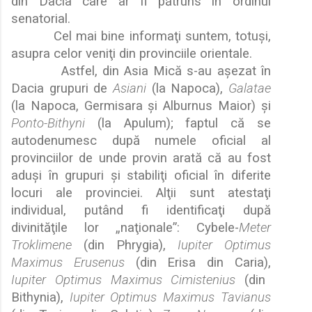
din Dacia care ar fi p
ă
truns în ordinul
senatorial.
Cel mai bine informa
ţ
i suntem, totu
ş
i,
asupra celor veni
ţ
i din provinciile orientale.
Astfel, din Asia Mic
ă
s-au a
ş
ezat în
Dacia grupuri de
Asiani
(la Napoca),
Galatae
(la Napoca, Germisara
ş
i Alburnus Maior)
ş
i
Ponto-Bithyni
(la Apulum); faptul c
ă
se
autodenumesc dup
ă
numele oficial al
provinciilor de unde provin arat
ă
c
ă
au fost
adu
ş
i în grupuri
ş
i stabili
ţ
i oficial în diferite
locuri ale provinciei. Al
ţ
ii sunt atesta
ţ
i
individual, putând fi identifica
ţ
i dup
ă
divinit
ă
ţ
ile lor
„
na
ţ
ionale”: Cybele-
Meter
Troklimene
(din Phrygia),
Iupiter Optimus
Maximus Erusenus
(din Erisa din Caria),
Iupiter Optimus Maximus Cimistenius
(din
Bithynia),
Iupiter Optimus Maximus Tavianus