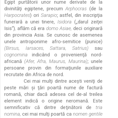
Egipt purt
ă
torii unor nume derivate de la
divinit
ă
ţ
i egiptene, precum
Arphocras
(de la
Harpocrates
) ori
Sarapio
; astfel, din inscrip
ţ
ia
funerar
ă
a unei tinere,
Isidora
(
„
darul zei
ţ
ei
Isis”)
,
afl
ă
m c
ă
era
domo Asiae,
deci originar
ă
din provincia Asia. Se cunosc de asemenea
unele antroponime afro-semitice (punice)
(Birsus, Iarsaces, Sattara, Satrius)
sau
cognomina
indicând o provenien
ţ
ă
nord-
african
ă
(Afer, Afra, Maurus, Maurina)
; unele
persoane provin din forma
ţ
iunile auxiliare
recrutate din Africa de nord.
Cei mai mul
ţ
i dintre ace
ş
ti veni
ţ
i de
peste m
ă
ri
ş
i
ţ
ă
ri poart
ă
nume de factur
ă
roman
ă
, chiar dac
ă
adesea cel de-al treilea
element indic
ă
o origine neroman
ă
. Este
semnificativ c
ă
dintre de
ţ
in
ă
torii de
tria
nomina,
cei mai mul
ţ
i poart
ă
ca
nomen gentile