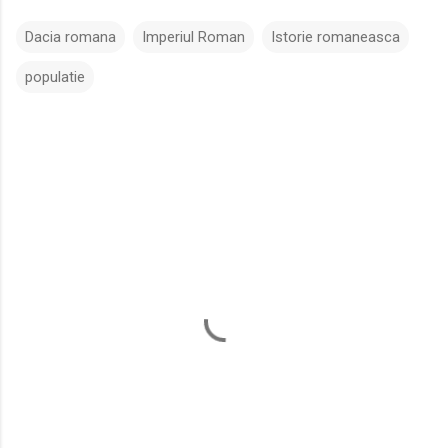
Dacia romana
Imperiul Roman
Istorie romaneasca
populatie
C
o
m
e
n
t
a
r
i
i