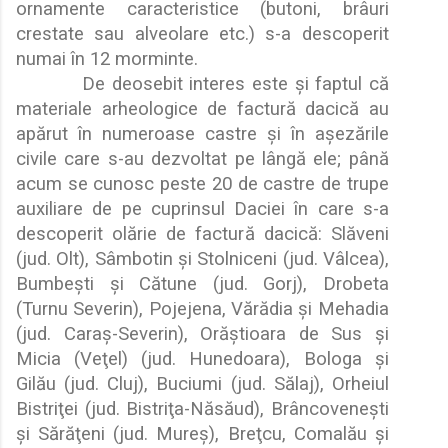
ornamente caracteristice (butoni, brâuri
crestate sau alveolare etc.) s-a descoperit
numai în 12 morminte.
De deosebit interes este
ş
i faptul c
ă
materiale arheologice de factur
ă
dacic
ă
au
ap
ă
rut în numeroase castre
ş
i în a
ş
ez
ă
rile
civile care s-au dezvoltat pe lâng
ă
ele; pân
ă
acum se cunosc peste 20 de castre de trupe
auxiliare de pe cuprinsul Daciei în care s-a
descoperit ol
ă
rie de factur
ă
dacic
ă
: Sl
ă
veni
(jud. Olt), Sâmbotin
ş
i Stolniceni (jud. Vâlcea),
Bumbe
ş
ti
ş
i C
ă
tune (jud. Gorj), Drobeta
(Turnu Severin), Pojejena, V
ă
r
ă
dia
ş
i Mehadia
(jud. Cara
ş
-Severin), Or
ă
ş
tioara de Sus
ş
i
Micia (Ve
ţ
el) (jud. Hunedoara), Bologa
ş
i
Gil
ă
u (jud. Cluj), Buciumi (jud. S
ă
laj), Orheiul
Bistri
ţ
ei (jud. Bistri
ţ
a-N
ă
s
ă
ud), Brâncovene
ş
ti
ş
i S
ă
r
ă
ţ
eni (jud. Mure
ş
), Bre
ţ
cu, Comal
ă
u
ş
i