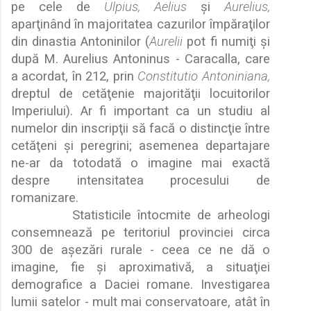
pe cele de
Ulpius, Aelius
ş
i
Aurelius,
apar
ţ
inând în majoritatea cazurilor împ
ă
ra
ţ
ilor
din dinastia Antoninilor (
Aurelii
pot fi numi
ţ
i
ş
i
dup
ă
M. Aurelius Antoninus - Caracalla, care
a acordat, în 212, prin
Constitutio Antoniniana,
dreptul de cet
ă
ţ
enie majorit
ă
ţ
ii locuitorilor
Imperiului). Ar fi important ca un studiu al
numelor din inscrip
ţ
ii s
ă
fac
ă
o distinc
ţ
ie între
cet
ă
ţ
eni
ş
i peregrini; asemenea departajare
ne-ar da totodat
ă
o imagine mai exact
ă
despre intensitatea procesului de
romanizare.
Statisticile întocmite de arheologi
consemneaz
ă
pe teritoriul provinciei circa
300 de a
ş
ez
ă
ri rurale - ceea ce ne d
ă
o
imagine, fie
ş
i aproximativ
ă
, a situa
ţ
iei
demografice a Daciei romane. Investigarea
lumii satelor - mult mai conservatoare, atât în