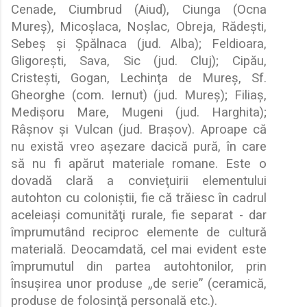
Cenade, Ciumbrud (Aiud), Ciunga (Ocna
Mure
ş
), Mico
ş
laca, No
ş
lac, Obreja, R
ă
de
ş
ti,
Sebe
ş
ş
i
Ş
p
ă
lnaca (jud. Alba); Feldioara,
Gligore
ş
ti, Sava, Sic (jud. Cluj); Cip
ă
u,
Criste
ş
ti, Gogan, Lechin
ţ
a de Mure
ş
, Sf.
Gheorghe (com. Iernut) (jud. Mure
ş
); Filia
ş
,
Medi
ş
oru Mare, Mugeni (jud. Harghita);
Râ
ş
nov
ş
i Vulcan (jud. Bra
ş
ov). Aproape c
ă
nu exist
ă
vreo a
ş
ezare dacic
ă
pur
ă
, în care
s
ă
nu fi ap
ă
rut materiale romane. Este o
dovad
ă
clar
ă
a convie
ţ
uirii elementului
autohton cu coloni
ş
tii, fie c
ă
tr
ă
iesc în cadrul
aceleia
ş
i comunit
ă
ţ
i rurale, fie separat - dar
împrumutând reciproc elemente de cultur
ă
material
ă
. Deocamdat
ă
, cel mai evident este
împrumutul din partea autohtonilor, prin
însu
ş
irea unor produse
„
de serie” (ceramic
ă
,
produse de folosin
ţ
ă
personal
ă
etc.).