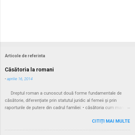
Articole de referinta
Căsătoria la romani
-
aprilie 16, 2014
Dreptul roman a cunoscut două forme fundamentale de
căsătorie, diferențiate prin statutul juridic al femeii și prin
raporturile de putere din cadrul familiei: • căsătoria cum manus
• căsătoria sine manu Multă vreme, singura formă recunoscută
CITIȚI MAI MULTE
și practicată a fost căsătoria cu manus, prin care femeia
trecea sub autoritatea soțului, devenind parte a familiei