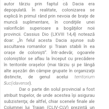
autor târziu prin faptul c
ă
Dacia era
depopulat
ă
. În realitate, colonizarea se
explic
ă
în primul rând prin nevoia de bra
ţ
e de
munc
ă
suplimentare, în condi
ţ
iile unei
valorific
ă
ri superioare a bog
ă
ţ
iilor noii
provincii. Cassius Dio (LXVIII 14,4) noteaz
ă
doar:
„
În felul acesta Dacia ajunse sub
ascultarea romanilor
ş
i Traian stabili în ea
ora
ş
e de coloni
ş
ti”. Într-adev
ă
r, ogoarele
coloni
ş
tilor se aflau la început cu prec
ă
dere
în teritoriile ora
ş
elor (mai târziu
ş
i pe lâng
ă
alte a
ş
ez
ă
ri din câmpie grupate în organiza
ţ
ii
distincte, de genul acelui
territorium
S
uc(idavense
).
Dar o parte din solul provincial a fost
atribuit trupelor, de unde acestea î
ş
i asigurau
subzisten
ţ
a; de altfel, chiar scenele finale ale
Columnei lui Traian (CLIV-CLV) prezint
ă
un