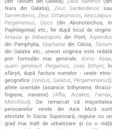
(din Tavium din Galatia)
, Zeus Narenos
(din
Nara din Galatia),
Zeus Sardendenos
sau
Sarnendenos
,
Zeus Sittakomicos
,
Aesculapius
Pergamenius
,
Glyco
(din Abonoteichos, în
Paphlagonia) etc.; fie dup
ă
locul de origine:
Amasia
ş
i
Sebastopolis
din Pont,
Aspendus
din Pamphylia,
Epiphania
din Cilicia,
Tavium
din Galatia
etc.; uneori originea este redat
ă
prin formul
ă
ri mai generale:
domo Asiae,
quam generavit Pergamos
,
cives Bithyni
; în
sfâr
ş
it, dup
ă
factura numelor - unele etno-
geografice
(Ionicus
,
Galatus
,
Pergamenianus
)
,
altele orientale (asianice: bithyniene, thraco-
frigiene, iraniene)
(Affia
,
Arzakes, Farnax
,
Menofilius
). De remarcat c
ă
majoritatea
persoanelor venite din Asia Mic
ă
sunt
atestate în Dacia Superioar
ă
, regiune cu un
grad mai înalt de urbanizare
ş
i cu o via
ţ
ă