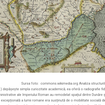
ns.wikimedia.org Analiza structurilor socia
r.) depășește simpla curiozitate academică; ea oferă o radiografie fid
inistrative ale Imperiului Roman au remodelat spațiul dintre Dunăre 
 excepțională a lumii romane era susținută de o mobilitate socială di