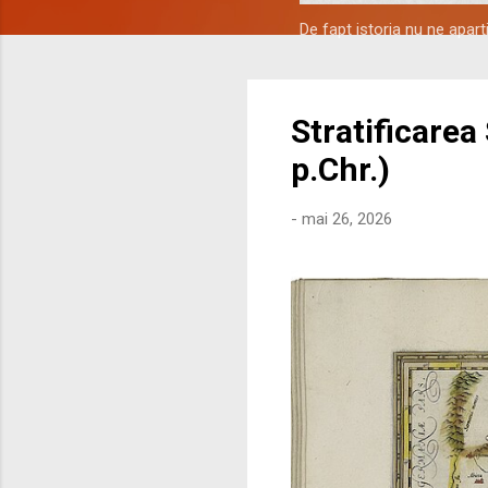
De fapt istoria nu ne apar
Stratificarea
p.Chr.)
-
mai 26, 2026