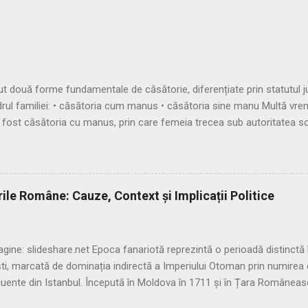
uă forme fundamentale de căsătorie, diferențiate prin statutul juri
adrul familiei: • căsătoria cum manus • căsătoria sine manu Multă vr
 fost căsătoria cu manus, prin care femeia trecea sub autoritatea so
șitul Republicii, tot mai multe femei au început să evite această subor
 fenomenul, romanii au recunoscut și căsătoria fără manus, care pe
amilias), păstrându-și astfel autonomia patrimonială. ⚖️ Formele căsă
 în trei modalități distincte: 🔹 1. Confarreatio O ceremonie solemnă,
ile Române: Cauze, Context și Implicații Politice
 a preotului lui Jupiter (flamen Dialis). Era o formă sacră, cu puternic
gine: slideshare.net Epoca fanariotă reprezintă o perioadă distinctă în
, marcată de dominația indirectă a Imperiului Otoman prin numirea d
nfluente din Istanbul. Începută în Moldova în 1711 și în Țara Române
terminată de o serie de cauze politice, economice și strategice, care 