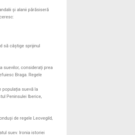
ndalii și alanii părăsiseră
uceresc:
 să câștige sprijinul
a suevilor, considerați prea
 jefuiesc Braga. Regele
e populația suevă la
ul Peninsulei Iberice,
conduși de regele Leovegild,
ul suev. Ironia istoriei