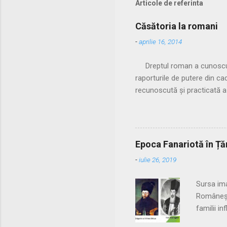
Articole de referinta
Căsătoria la romani
-
aprilie 16, 2014
Dreptul roman a cunoscut do
raporturile de putere din c
recunoscută și practicată a
familiei acestuia. Spre sfâr
nelegitime. Pentru a limita
puterea tatălui ei (pater f
cum manus putea fi încheiată
Epoca Fanariotă în Țăr
prezența pontifex maximus și
-
iulie 26, 2019
2. U...
Sursa ima
Românești
familii i
a fost de