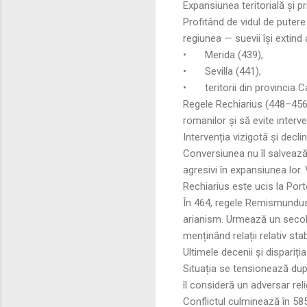
Expansiunea teritorială și p
Profitând de vidul de putere 
regiunea — suevii își extind
•
Merida (439),
•
Sevilla (441),
•
teritorii din provincia 
Regele Rechiarius (448–456)
romanilor și să evite interve
Intervenția vizigotă și decli
Conversiunea nu îl salvează.
agresivi în expansiunea lor. 
Rechiarius este ucis la Port
În 464, regele Remismundus 
arianism. Urmează un secol d
menținând relații relativ stabi
Ultimele decenii și dispariți
Situația se tensionează după
îl consideră un adversar relig
Conflictul culminează în 585,