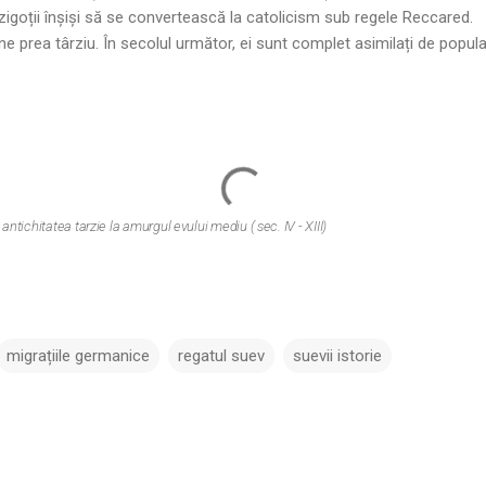
izigoții înșiși să se convertească la catolicism sub regele Reccared.
e prea târziu. În secolul următor, ei sunt complet asimilați de popula
 antichitatea tarzie la amurgul evului mediu ( sec. IV - XIII)
migrațiile germanice
regatul suev
suevii istorie