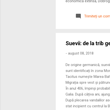
economică extinsă, Dobrogea
roman – în special a cetățe
precizie profunzimea și ritm
Trimiteți un co
Suevii: de la trib 
-
august 08, 2018
De origine germanică, suevii i
sunt identificați în zona Mo
Tacitus numește Marea Balt
Migrația spre vest și pătrun
În anul 406, împinși probabil
Galia. După câțiva ani, ajung
După plecarea vandalilor asd
stat incipient cu centrul la 