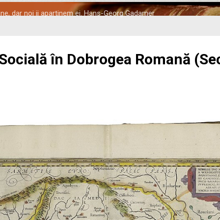
tine, dar noi ii apartinem ei. Hans-Georg Gadamer
 Socială în Dobrogea Romană (Seco