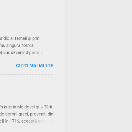
dic al femeii și prin
eme, singura formă
țului, devenind parte a
donare, trăind în uniuni
CITIȚI MAI MULTE
rmitea femeii să rămână sub
toriei cu manus Căsătoria
 rezervată patricienilor, în
e implicații religioase. 🔹
 istoria Moldovei și a Țării
e domni greci, proveniți din
ască în 1716, această epocă
au redefinit raporturile