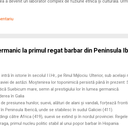
 a devenit un laborator complex de fuziune etnică și culturală. Urmă
nilor romani ( cives Romani ) în țesutul urban și rural dobrogean –
ul procesului de rom...
mentariu
germanic la primul regat barbar din Peninsula I
ntră în istorie în secolul I î.Hr., pe Rinul Mijlociu. Ulterior, sub acela
raviei de astăzi. Moștenirea lor toponimică persistă până în prezent: 
ică Suebicum mare, semn al prestigiului lor în lumea germanică.
derea în Galia
 de presiunea hunilor, suevii, alături de alani și vandali, forțează fronti
 în Peninsula Iberică, unde se stabilesc în sudul Galiciei (411).
ingi către Africa (419), suevii se extind și în nordul provinciei. Rege
Braga, primul nucleu politic stabil al unui popor barbar în Hispania.