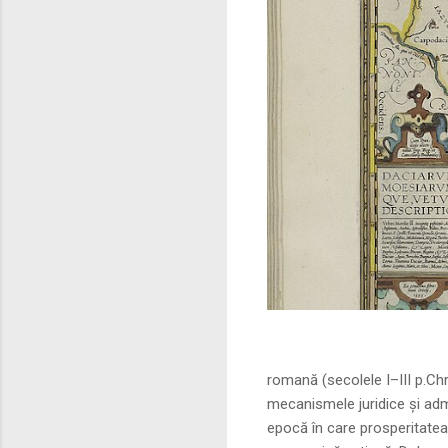
Sursa foto: commo
romană (secolele I–III p.Ch
mecanismele juridice și adm
epocă în care prosperitatea