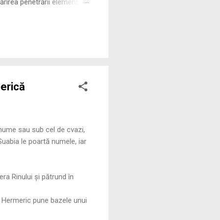
rirea penetrării elementului
 ne permite să măsurăm cu
berică
și nume sau sub cel de cvazi,
Suabia le poartă numele, iar
era Rinului și pătrund în
le Hermeric pune bazele unui