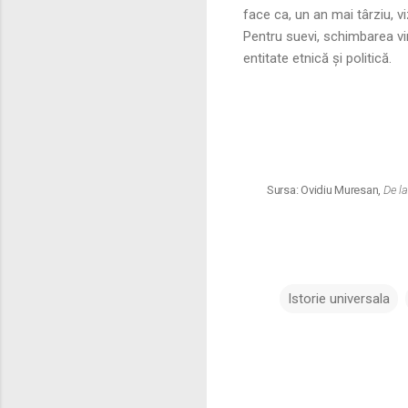
face ca, un an mai târziu, v
Pentru suevi, schimbarea vin
entitate etnică și politică.
Sursa: Ovidiu Muresan,
De la
Istorie universala
C
o
m