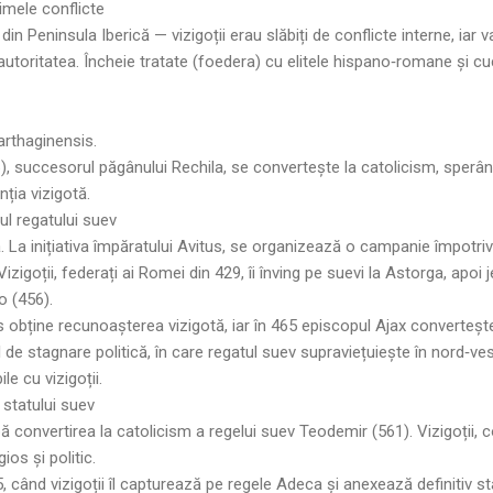
rimele conflicte
din Peninsula Iberică — vizigoții erau slăbiți de conflicte interne, iar va
 autoritatea. Încheie tratate (foedera) cu elitele hispano‑romane și c
Carthaginensis.
, succesorul păgânului Rechila, se convertește la catolicism, sperând
nția vizigotă.
nul regatului suev
 La inițiativa împăratului Avitus, se organizează o campanie împotriv
Vizigoții, federați ai Romei din 429, îi înving pe suevi la Astorga, apoi
o (456).
obține recunoașterea vizigotă, iar în 465 episcopul Ajax converteșt
e stagnare politică, în care regatul suev supraviețuiește în nord‑vest
le cu vizigoții.
a statului suev
 convertirea la catolicism a regelui suev Teodemir (561). Vizigoții, 
ios și politic.
 când vizigoții îl capturează pe regele Adeca și anexează definitiv stat