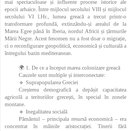
mai spectaculoase și influente procese istorice ale
epocii arhaice. Între mijlocul secolului VIII și mijlocul
secolului VI î.Hr., lumea greacă a trecut printr-o
transformare profundă, extinzându‑și arealul de la
Marea Egee până în Iberia, nordul Africii și țărmurile
Mării Negre. Acest fenomen nu a fost doar o migrație,
ci o reconfigurare geopolitică, economică și culturală a
întregului bazin mediteranean.
🌍 1. De ce a început marea colonizare greacă
Cauzele sunt multiple și interconectate:
🔹 Suprapopularea Greciei
Creșterea demografică a depășit capacitatea
agricolă a teritoriilor grecești, în special în zonele
montane.
🔹 Inegalitatea socială
Pământul – principala resursă economică – era
concentrat în mâinile aristocrației. Tinerii fără