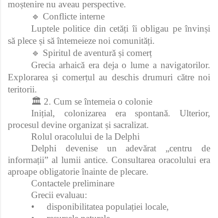
moștenire nu aveau perspective.
🔹 Conflicte interne
Luptele politice din cetăți îi obligau pe învinși
să plece și să întemeieze noi comunități.
🔹 Spiritul de aventură și comerț
Grecia arhaică era deja o lume a navigatorilor.
Explorarea și comerțul au deschis drumuri către noi
teritorii.
🏛 2. Cum se întemeia o colonie
Inițial, colonizarea era spontană. Ulterior,
procesul devine organizat și sacralizat.
Rolul oracolului de la Delphi
Delphi devenise un adevărat „centru de
informații” al lumii antice. Consultarea oracolului era
aproape obligatorie înainte de plecare.
Contactele preliminare
Grecii evaluau:
•
disponibilitatea populației locale,