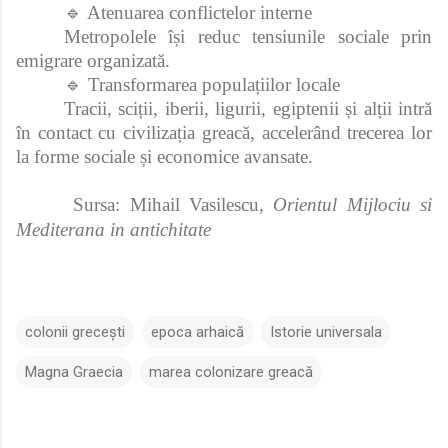
🔹 Atenuarea conflictelor interne
Metropolele își reduc tensiunile sociale prin
emigrare organizată.
🔹 Transformarea populațiilor locale
Tracii, sciții, iberii, ligurii, egiptenii și alții intră
în contact cu civilizația greacă, accelerând trecerea lor
la forme sociale și economice avansate.
Sursa: Mihail Vasilescu,
Orientul Mijlociu si
Mediterana in antichitate
colonii grecești
epoca arhaică
Istorie universala
Magna Graecia
marea colonizare greacă
C