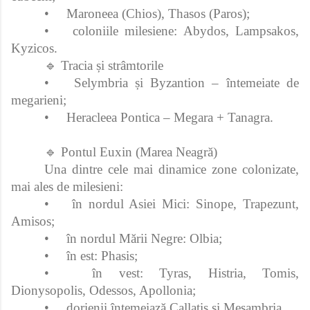
•
Maroneea (Chios), Thasos (Paros);
•
coloniile milesiene: Abydos, Lampsakos,
Kyzicos.
🔹 Tracia și strâmtorile
•
Selymbria și Byzantion – întemeiate de
megarieni;
•
Heracleea Pontica – Megara + Tanagra.
🔹 Pontul Euxin (Marea Neagră)
Una dintre cele mai dinamice zone colonizate,
mai ales de milesieni:
•
în nordul Asiei Mici: Sinope, Trapezunt,
Amisos;
•
în nordul Mării Negre: Olbia;
•
în est: Phasis;
•
în vest: Tyras, Histria, Tomis,
Dionysopolis, Odessos, Apollonia;
•
dorienii întemeiază Callatis și Mesambria.