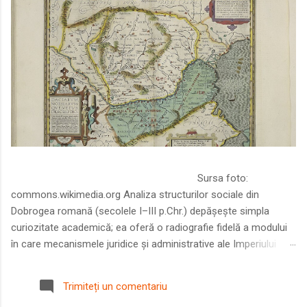
Sursa foto:
commons.wikimedia.org Analiza structurilor sociale din
Dobrogea romană (secolele I–III p.Chr.) depășește simpla
curiozitate academică; ea oferă o radiografie fidelă a modului
în care mecanismele juridice și administrative ale Imperiului
Roman au remodelat spațiul dintre Dunăre și Marea Neagră.
Într-o epocă în care prosperitatea excepțională a lumii romane
Trimiteți un comentariu
era susținută de o mobilitate socială dinamică și de o libertate