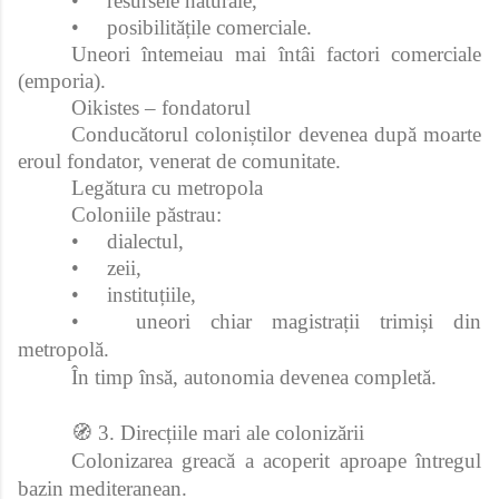
•
resursele naturale,
•
posibilitățile comerciale.
Uneori întemeiau mai întâi factori comerciale
(emporia).
Oikistes – fondatorul
Conducătorul coloniștilor devenea după moarte
eroul fondator, venerat de comunitate.
Legătura cu metropola
Coloniile păstrau:
•
dialectul,
•
zeii,
•
instituțiile,
•
uneori chiar magistrații trimiși din
metropolă.
În timp însă, autonomia devenea completă.
🧭 3. Direcțiile mari ale colonizării
Colonizarea greacă a acoperit aproape întregul
bazin mediteranean.