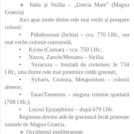
🔹 Italia și Sicilia – „Grecia Mare” (Magna
Graecia)
Aici apar unele dintre cele mai vechi și prospere
colonii:
•
Pithekoussai (Ischia) – cca. 770 î.Hr., cea
mai veche colonie cunoscută;
•
Kyme (Cumae) – cca. 750 î.Hr.;
•
Naxos, Zancle/Messana – Sicilia;
•
Syracuza – fondată de corintieni în 734
î.Hr., una dintre cele mai puternice cetăți grecești;
•
Sybaris, Crotona, Metapontum – colonii
aheene;
•
Taras/Tarentum – singura colonie spartană
(708 î.Hr.);
•
Locroi Epizephirioi – după 679 î.Hr.
Regiunea devine atât de grecească încât primește
numele de Magna Graecia.
🔹 Occidentul mediteranean