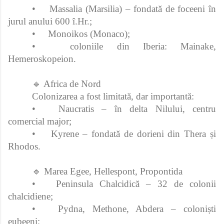
•
Massalia (Marsilia) – fondată de foceeni în
jurul anului 600 î.Hr.;
•
Monoikos (Monaco);
•
coloniile din Iberia: Mainake,
Hemeroskopeion.
🔹 Africa de Nord
Colonizarea a fost limitată, dar importantă:
•
Naucratis – în delta Nilului, centru
comercial major;
•
Kyrene – fondată de dorieni din Thera și
Rhodos.
🔹 Marea Egee, Hellespont, Propontida
•
Peninsula Chalcidică – 32 de colonii
chalcidiene;
•
Pydna, Methone, Abdera – coloniști
eubeeni;