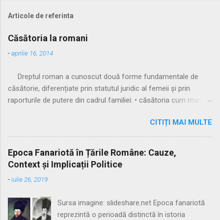
Articole de referinta
Căsătoria la romani
-
aprilie 16, 2014
Dreptul roman a cunoscut două forme fundamentale de
căsătorie, diferențiate prin statutul juridic al femeii și prin
raporturile de putere din cadrul familiei: • căsătoria cum manus
• căsătoria sine manu Multă vreme, singura formă recunoscută
CITIȚI MAI MULTE
și practicată a fost căsătoria cu manus, prin care femeia
trecea sub autoritatea soțului, devenind parte a familiei
acestuia. Spre sfârșitul Republicii, tot mai multe femei au
Epoca Fanariotă în Țările Române: Cauze,
început să evite această subordonare, trăind în uniuni
Context și Implicații Politice
nelegitime. Pentru a limita fenomenul, romanii au recunoscut și
-
iulie 26, 2019
căsătoria fără manus, care permitea femeii să rămână sub
puterea tatălui ei (pater familias), păstrându-și astfel
Sursa imagine: slideshare.net Epoca fanariotă
autonomia patrimonială. ⚖️ Formele căsătoriei cu manus
reprezintă o perioadă distinctă în istoria
Căsătoria cum manus putea fi încheiată în trei modalități