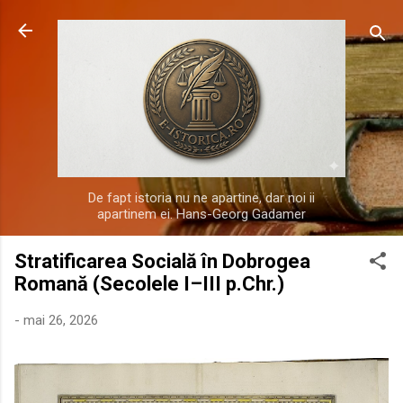
Treceți la conținutul principal
De fapt istoria nu ne apartine, dar noi ii
apartinem ei. Hans-Georg Gadamer
Stratificarea Socială în Dobrogea
Romană (Secolele I–III p.Chr.)
-
mai 26, 2026