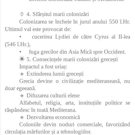
🏺 4. Sfârșitul marii colonizări
Colonizarea se încheie în jurul anului 550 î.Hr.
Ultimul val este provocat de:
•
cucerirea Lydiei de către Cyrus al II‑lea
(546 î.Hr.),
•
fuga grecilor din Asia Mică spre Occident.
🌟 5. Consecințele marii colonizări grecești
Impactul a fost uriaș:
🔹 Extinderea lumii grecești
Grecia devine o civilizație mediteraneană, nu
doar egeeană.
🔹 Difuzarea culturii elene
Alfabetul, religia, arta, instituțiile politice se
răspândesc în toată Mediterana.
🔹 Dezvoltarea economică
Coloniile devin noduri comerciale, favorizând
circulația mărfurilor și a tehnologiilor.