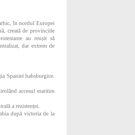
arhic, în nordul Europei
ă, creată de provinciile
rotestante au reușit să
tralizat, dar extrem de
ția Spaniei habsburgice.
ontrolând accesul maritim
ală a rezistenței.
abia după victoria de la