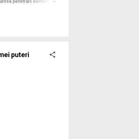
rirea penetrării elementului
 ne permite să măsurăm cu
mei puteri