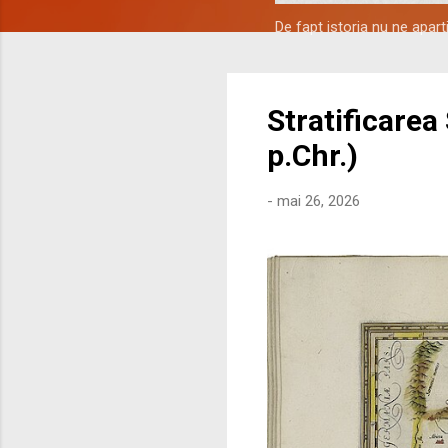
De fapt istoria nu ne apar
Stratificarea
p.Chr.)
-
mai 26, 2026