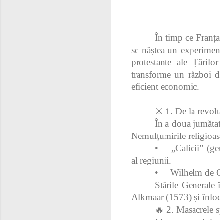
În timp ce Franța
se năștea un experiment
protestante ale Țărilo
transforme un război d
eficient economic.
⚔ 1. De la revolt
În a doua jumătat
Nemulțumirile religioase
•
„Calicii” (ge
al regiunii.
•
Wilhelm de Or
Stările Generale 
Alkmaar (1573) și înloc
🔥 2. Masacrele s