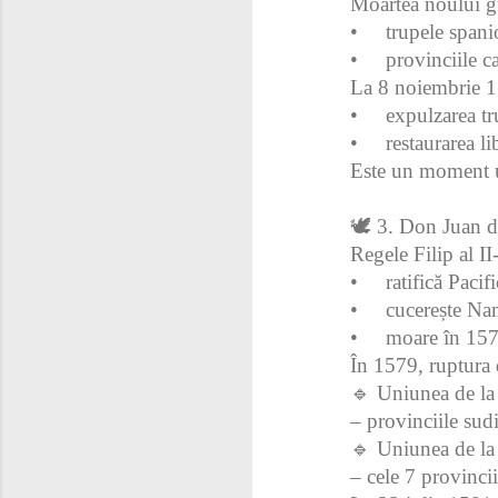
Moartea noului g
•
trupele spani
•
provinciile ca
La 8 noiembrie 15
•
expulzarea tr
•
restaurarea li
Este un moment un
🕊 3. Don Juan de
Regele Filip al II
•
ratifică Pacif
•
cucerește Na
•
moare în 1578
În 1579, ruptura 
🔹 Uniunea de la
– provinciile sudi
🔹 Uniunea de la
– cele 7 provinci