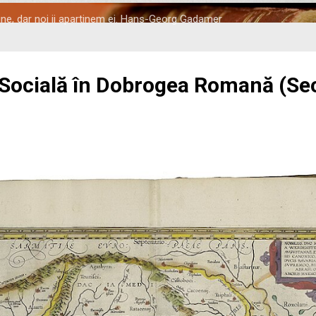
tine, dar noi ii apartinem ei. Hans-Georg Gadamer
 Socială în Dobrogea Romană (Seco