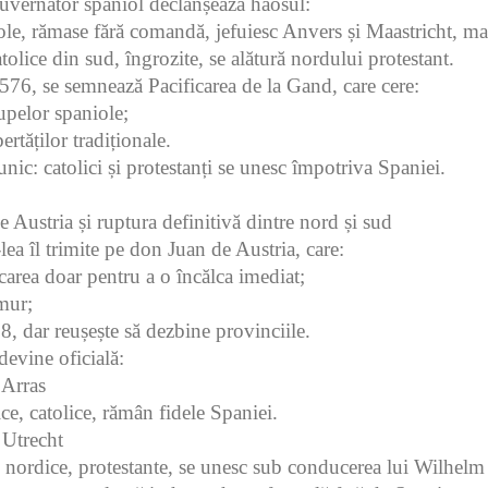
uvernator spaniol declanșează haosul:
ole, rămase fără comandă, jefuiesc Anvers și Maastricht, m
tolice din sud, îngrozite, se alătură nordului protestant.
76, se semnează Pacificarea de la Gand, care cere:
upelor spaniole;
bertăților tradiționale.
ic: catolici și protestanți se unesc împotriva Spaniei.
 Austria și ruptura definitivă dintre nord și sud
‑lea îl trimite pe don Juan de Austria, care:
icarea doar pentru a o încălca imediat;
mur;
, dar reușește să dezbine provinciile.
devine oficială:
 Arras
ce, catolice, rămân fidele Spaniei.
 Utrecht
i nordice, protestante, se unesc sub conducerea lui Wilhelm