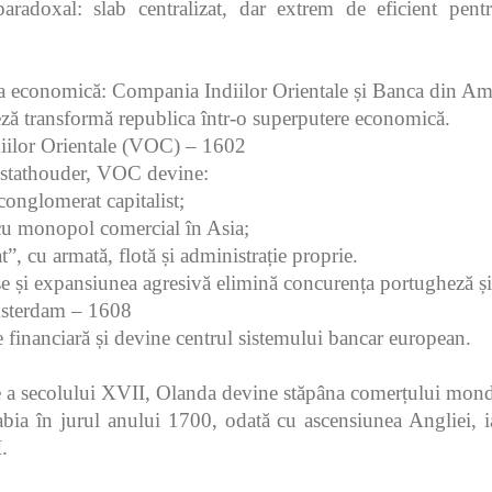
radoxal: slab centralizat, dar extrem de eficient pentr
a economică: Compania Indiilor Orientale și Banca din A
ză transformă republica într-o superputere economică.
ilor Orientale (VOC) – 1602
i stathouder, VOC devine:
onglomerat capitalist;
u monopol comercial în Asia;
at”, cu armată, flotă și administrație proprie.
e și expansiunea agresivă elimină concurența portugheză și
sterdam – 1608
te financiară și devine centrul sistemului bancar european.
e a secolului XVII, Olanda devine stăpâna comerțului mond
abia în jurul anului 1700, odată cu ascensiunea Angliei, 
.