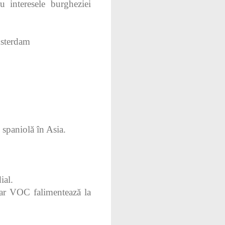
u interesele burgheziei
msterdam
 spaniolă în Asia.
ial.
iar VOC falimentează la