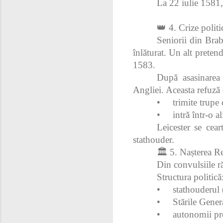
La 22 iulie 1581,
👑 4. Crize politi
Seniorii din Brab
înlăturat. Un alt pretend
1583.
După asasinarea 
Angliei. Aceasta refuză 
•
trimite trupe
•
intră într-o a
Leicester se cea
stathouder.
🏛 5. Nașterea Re
Din convulsiile r
Structura politică
•
stathouderul 
•
Stările Gener
•
autonomii pr