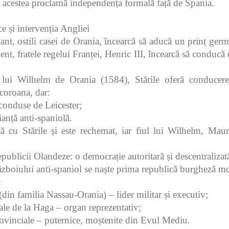
 acestea proclamă independența formală față de Spania.
ce și intervenția Angliei
ant, ostili casei de Orania, încearcă să aducă un prinț germ
ent, fratele regelui Franței, Henric III, încearcă să conducă
lui Wilhelm de Orania (1584), Stările oferă conducerea
coroana, dar:
 conduse de Leicester;
lianță anti-spaniolă.
rtă cu Stările și este rechemat, iar fiul lui Wilhelm, Ma
publicii Olandeze: o democrație autoritară și descentralizat
ăzboiului anti-spaniol se naște prima republică burgheză m
:
(din familia Nassau‑Orania) – lider militar și executiv;
ale de la Haga – organ reprezentativ;
ovinciale – puternice, moștenite din Evul Mediu.