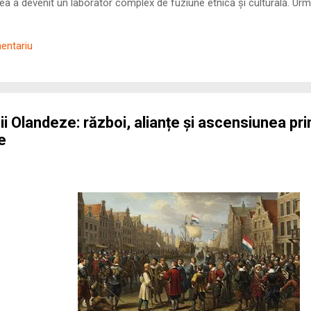
 a devenit un laborator complex de fuziune etnică și culturală. Urmă
nilor romani ( cives Romani ) în țesutul urban și rural dobrogean –
ul procesului de rom...
mentariu
i Olandeze: război, alianțe și ascensiunea pri
e