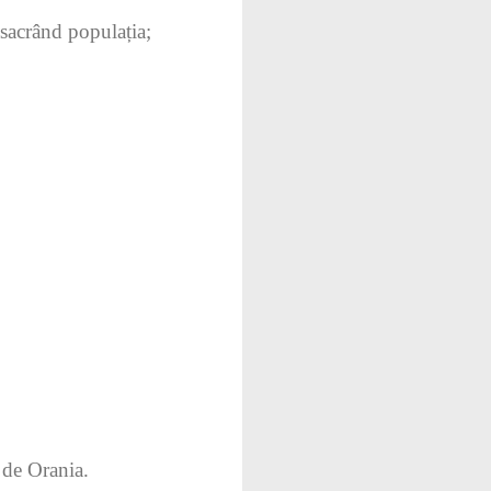
asacrând populația;
 de Orania.