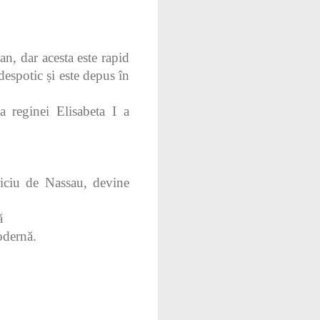
an, dar acesta este rapid
 despotic și este depus în
 reginei Elisabeta I a
uriciu de Nassau, devine
ă
odernă.