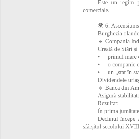
Este un regim pa
comerciale.
🌍 6. Ascensiune
Burghezia olande
🔹 Compania Indi
Creată de Stări ș
•
primul mare c
•
o companie c
•
un „stat în st
Dividendele uriaș
🔹 Banca din Am
Asigură stabilita
Rezultat:
În prima jumătat
Declinul începe 
sfârșitul secolului XVIII