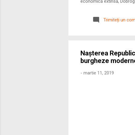
economică extinsă, Dobrogea
roman – în special a cetățe
precizie profunzimea și ritm
Trimiteți un co
Nașterea Republici
burgheze modern
-
martie 11, 2019