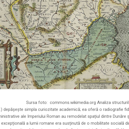
ns.wikimedia.org Analiza structurilor socia
r.) depășește simpla curiozitate academică; ea oferă o radiografie fid
inistrative ale Imperiului Roman au remodelat spațiul dintre Dunăre 
 excepțională a lumii romane era susținută de o mobilitate socială di