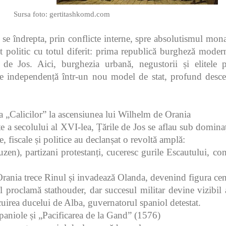
Sursa foto:
gertitashkomd.com
 se îndrepta, prin conflicte interne, spre absolutismul mon
 politic cu totul diferit: prima republică burgheză modern
r de Jos. Aici, burghezia urbană, negustorii și elitele p
e independență într-un nou model de stat, profund descen
a „Calicilor” la ascensiunea lui Wilhelm de Orania
e a secolului al XVI‑lea, Țările de Jos se aflau sub domina
, fiscale și politice au declanșat o revoltă amplă:
uzen), partizani protestanți, cuceresc gurile Escautului, c
ania trece Rinul și invadează Olanda, devenind figura centr
îl proclamă stathouder, dar succesul militar devine vizibil 
uirea ducelui de Alba, guvernatorul spaniol detestat.
paniole și „Pacificarea de la Gand” (1576)