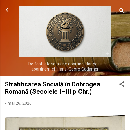
Treceți la conținutul principal
De fapt istoria nu ne apartine, dar noi ii
apartinem ei. Hans-Georg Gadamer
Stratificarea Socială în Dobrogea
Romană (Secolele I–III p.Chr.)
-
mai 26, 2026