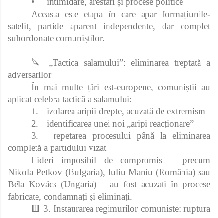
•
intimidare, arestări și procese politice
Aceasta este etapa în care apar formațiunile-
satelit, partide aparent independente, dar complet
subordonate comuniștilor.
🔪 „Tactica salamului”: eliminarea treptată a
adversarilor
În mai multe țări est‑europene, comuniștii au
aplicat celebra tactică a salamului:
1.
izolarea aripii drepte, acuzată de extremism
2.
identificarea unei noi „aripi reacționare”
3.
repetarea procesului până la eliminarea
completă a partidului vizat
Lideri imposibil de compromis – precum
Nikola Petkov (Bulgaria), Iuliu Maniu (România) sau
Béla Kovács (Ungaria) – au fost acuzați în procese
fabricate, condamnați și eliminați.
🟥 3. Instaurarea regimurilor comuniste: ruptura