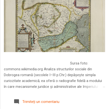
Sursa foto:
commons.wikimedia.org Analiza structurilor sociale din
Dobrogea romană (secolele I–III p.Chr.) depășește simpla
curiozitate academică; ea oferă o radiografie fidelă a modului
în care mecanismele juridice și administrative ale Imperiului
Roman au remodelat spațiul dintre Dunăre și Marea Neagră.
Într-o epocă în care prosperitatea excepțională a lumii romane
Trimiteți un comentariu
era susținută de o mobilitate socială dinamică și de o libertate