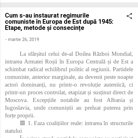
economică extinsă, Dobrogea a devenit un laborator complex
de fuziune etnică și culturală. Urmărirea penetrării elementului
Cum s-au instaurat regimurile
roman – în special a cetățenilor romani ( cives Romani ) în
comuniste în Europa de Est după 1945:
țesutul urban și rural dobrogean – ne permite să măsurăm cu
Etape, metode și consecințe
precizie profunzimea și ritmul procesului de rom...
-
martie 26, 2019
La sfârșitul celui de‑al Doilea Război Mondial,
intrarea Armatei Roșii în Europa Centrală și de Est a
schimbat radical echilibrul politic al regiunii. Partidele
comuniste, anterior marginale, au devenit peste noapte
actori dominanți, nu printr-o revoluție autentică, ci
printr‑un proces controlat, etapizat și susținut direct de
Moscova. Excepțiile notabile au fost Albania și
Iugoslavia, unde comuniștii au preluat puterea prin
forțe proprii.
🟥 1. Faza coalițiilor reale: intrarea în structurile
statului