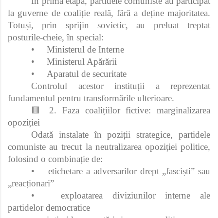
În prima etapă, partidele comuniste au participat
la guverne de coaliție reală, fără a deține majoritatea.
Totuși, prin sprijin sovietic, au preluat treptat
posturile-cheie, în special:
•
Ministerul de Interne
•
Ministerul Apărării
•
Aparatul de securitate
Controlul acestor instituții a reprezentat
fundamentul pentru transformările ulterioare.
🟥 2. Faza coalițiilor fictive: marginalizarea
opoziției
Odată instalate în poziții strategice, partidele
comuniste au trecut la neutralizarea opoziției politice,
folosind o combinație de:
•
etichetare a adversarilor drept „fasciști” sau
„reacționari”
•
exploatarea diviziunilor interne ale
partidelor democratice