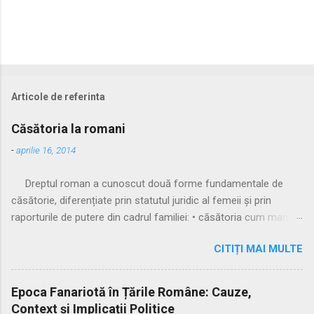
Articole de referinta
Căsătoria la romani
-
aprilie 16, 2014
Dreptul roman a cunoscut două forme fundamentale de
căsătorie, diferențiate prin statutul juridic al femeii și prin
raporturile de putere din cadrul familiei: • căsătoria cum manus
• căsătoria sine manu Multă vreme, singura formă recunoscută
CITIȚI MAI MULTE
și practicată a fost căsătoria cu manus, prin care femeia
trecea sub autoritatea soțului, devenind parte a familiei
acestuia. Spre sfârșitul Republicii, tot mai multe femei au
Epoca Fanariotă în Țările Române: Cauze,
început să evite această subordonare, trăind în uniuni
Context și Implicații Politice