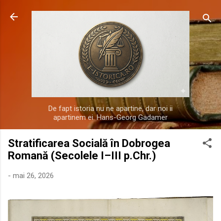
Treceți la conținutul principal
De fapt istoria nu ne apartine, dar noi ii
apartinem ei. Hans-Georg Gadamer
Stratificarea Socială în Dobrogea
Romană (Secolele I–III p.Chr.)
-
mai 26, 2026