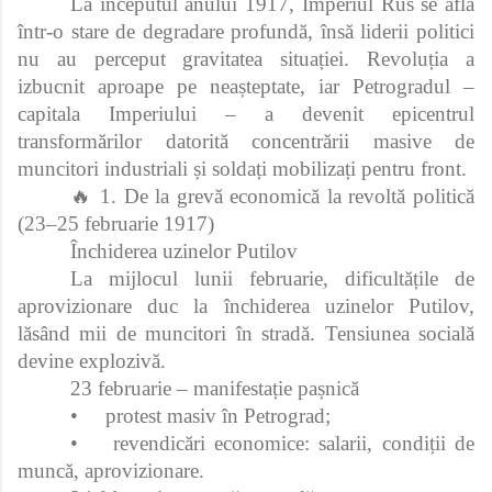
La începutul anului 1917, Imperiul Rus se afla
într-o stare de degradare profundă, însă liderii politici
nu au perceput gravitatea situației. Revoluția a
izbucnit aproape pe neașteptate, iar Petrogradul –
capitala Imperiului – a devenit epicentrul
transformărilor datorită concentrării masive de
muncitori industriali și soldați mobilizați pentru front.
🔥 1. De la grevă economică la revoltă politică
(23–25 februarie 1917)
Închiderea uzinelor Putilov
La mijlocul lunii februarie, dificultățile de
aprovizionare duc la închiderea uzinelor Putilov,
lăsând mii de muncitori în stradă. Tensiunea socială
devine explozivă.
23 februarie – manifestație pașnică
•
protest masiv în Petrograd;
•
revendicări economice: salarii, condiții de
muncă, aprovizionare.