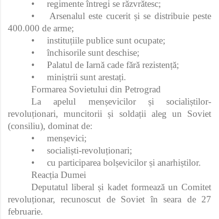
•
regimente întregi se răzvrătesc;
•
Arsenalul este cucerit și se distribuie peste
400.000 de arme;
•
instituțiile publice sunt ocupate;
•
închisorile sunt deschise;
•
Palatul de Iarnă cade fără rezistență;
•
miniștrii sunt arestați.
Formarea Sovietului din Petrograd
La apelul menșevicilor și socialiștilor-
revoluționari, muncitorii și soldații aleg un Soviet
(consiliu), dominat de:
•
menșevici;
•
socialiști-revoluționari;
•
cu participarea bolșevicilor și anarhiștilor.
Reacția Dumei
Deputatul liberal și kadet formează un Comitet
revoluționar, recunoscut de Soviet în seara de 27
februarie.