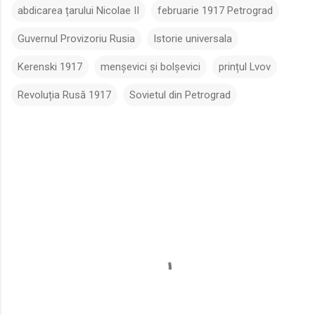
abdicarea țarului Nicolae II
februarie 1917 Petrograd
Guvernul Provizoriu Rusia
Istorie universala
Kerenski 1917
menșevici și bolșevici
prințul Lvov
Revoluția Rusă 1917
Sovietul din Petrograd
C
o
m
e
n
t
a
r
i
i