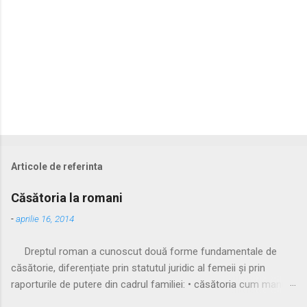
Articole de referinta
Căsătoria la romani
-
aprilie 16, 2014
Dreptul roman a cunoscut două forme fundamentale de
căsătorie, diferențiate prin statutul juridic al femeii și prin
raporturile de putere din cadrul familiei: • căsătoria cum manus
• căsătoria sine manu Multă vreme, singura formă recunoscută