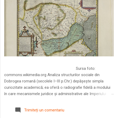
Sursa foto:
commons.wikimedia.org Analiza structurilor sociale din
Dobrogea romană (secolele I–III p.Chr.) depășește simpla
curiozitate academică; ea oferă o radiografie fidelă a modului
în care mecanismele juridice și administrative ale Imperiului
Roman au remodelat spațiul dintre Dunăre și Marea Neagră.
Într-o epocă în care prosperitatea excepțională a lumii romane
Trimiteți un comentariu
era susținută de o mobilitate socială dinamică și de o libertate