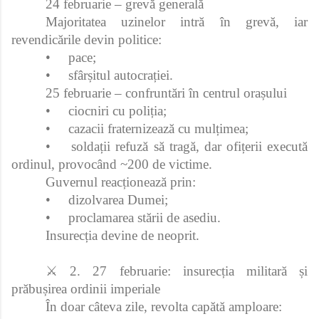
24 februarie – grevă generală
Majoritatea uzinelor intră în grevă, iar
revendicările devin politice:
•
pace;
•
sfârșitul autocrației.
25 februarie – confruntări în centrul orașului
•
ciocniri cu poliția;
•
cazacii fraternizează cu mulțimea;
•
soldații refuză să tragă, dar ofițerii execută
ordinul, provocând ~200 de victime.
Guvernul reacționează prin:
•
dizolvarea Dumei;
•
proclamarea stării de asediu.
Insurecția devine de neoprit.
⚔ 2. 27 februarie: insurecția militară și
prăbușirea ordinii imperiale
În doar câteva zile, revolta capătă amploare: