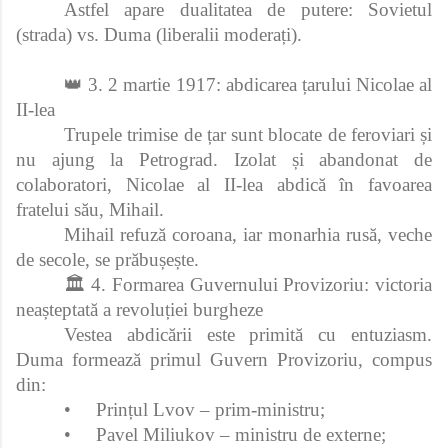
Astfel apare dualitatea de putere: Sovietul
(strada) vs. Duma (liberalii moderați).
👑 3. 2 martie 1917: abdicarea țarului Nicolae al
II-lea
Trupele trimise de țar sunt blocate de feroviari și
nu ajung la Petrograd. Izolat și abandonat de
colaboratori, Nicolae al II-lea abdică în favoarea
fratelui său, Mihail.
Mihail refuză coroana, iar monarhia rusă, veche
de secole, se prăbușește.
🏛 4. Formarea Guvernului Provizoriu: victoria
neașteptată a revoluției burgheze
Vestea abdicării este primită cu entuziasm.
Duma formează primul Guvern Provizoriu, compus
din:
•
Prințul Lvov – prim‑ministru;
•
Pavel Miliukov – ministru de externe;