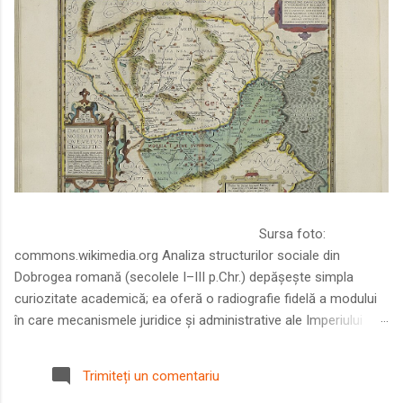
Sursa foto:
commons.wikimedia.org Analiza structurilor sociale din
Dobrogea romană (secolele I–III p.Chr.) depășește simpla
curiozitate academică; ea oferă o radiografie fidelă a modului
în care mecanismele juridice și administrative ale Imperiului
Roman au remodelat spațiul dintre Dunăre și Marea Neagră.
Într-o epocă în care prosperitatea excepțională a lumii romane
Trimiteți un comentariu
era susținută de o mobilitate socială dinamică și de o libertate