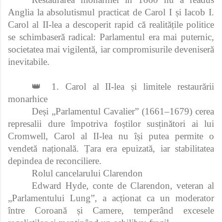
Anglia la absolutismul practicat de Carol I și Iacob I.
Carol al II‑lea a descoperit rapid că realitățile politice
se schimbaseră radical: Parlamentul era mai puternic,
societatea mai vigilentă, iar compromisurile deveniseră
inevitabile.
👑 1. Carol al II‑lea și limitele restaurării
monarhice
Deși „Parlamentul Cavalier” (1661–1679) cerea
represalii dure împotriva foștilor susținători ai lui
Cromwell, Carol al II‑lea nu își putea permite o
vendetă națională. Țara era epuizată, iar stabilitatea
depindea de reconciliere.
Rolul cancelarului Clarendon
Edward Hyde, conte de Clarendon, veteran al
„Parlamentului Lung”, a acționat ca un moderator
între Coroană și Camere, temperând excesele