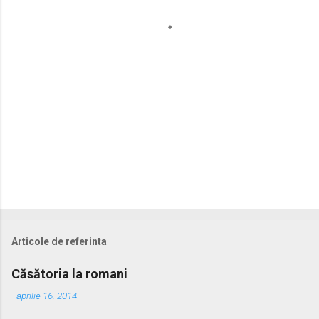
a
r
i
i
Articole de referinta
Căsătoria la romani
-
aprilie 16, 2014