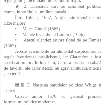
regaliștilor și menținând un echilibru fragil.
🔥 2. Dezastrele care au schimbat politica:
ciuma, incendiul și umilința navală
Între 1665 și 1667, Anglia este lovită de trei
crize majore:
•
Marea Ciumă (1665)
•
Marele Incendiu al Londrei (1666)
•
Atacul olandez asupra flotei de pe Tamisa
(1667)
Aceste evenimente au alimentat suspiciunea că
regele favorizează catolicismul, iar Clarendon a fost
sacrificat politic. În locul lui, Carol a instalat o cabală
de favoriți, ale căror decizii au agravat situația internă
și externă.
🟦🟥 3. Nașterea partidelor politice: Whigs și
Tories
Crizele anilor 1670 au generat primele
formațiuni politice moderne: