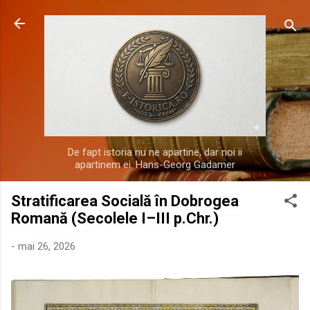
Treceți la conținutul principal
De fapt istoria nu ne apartine, dar noi ii
apartinem ei. Hans-Georg Gadamer
Stratificarea Socială în Dobrogea
Romană (Secolele I–III p.Chr.)
-
mai 26, 2026