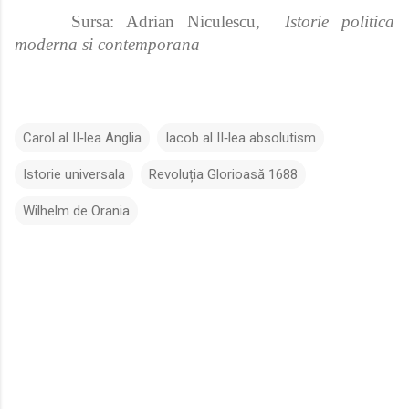
Sursa: Adrian Niculescu,
Istorie politica
moderna si contemporana
Carol al II‑lea Anglia
Iacob al II‑lea absolutism
Istorie universala
Revoluția Glorioasă 1688
Wilhelm de Orania
C
o
m
e
n
t