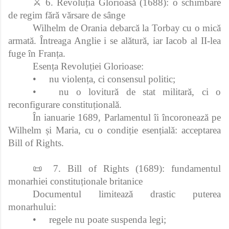
⚔ 6. Revoluția Glorioasă (1688): o schimbare
de regim fără vărsare de sânge
Wilhelm de Orania debarcă la Torbay cu o mică
armată. Întreaga Anglie i se alătură, iar Iacob al II‑lea
fuge în Franța.
Esența Revoluției Glorioase:
•
nu violența, ci consensul politic;
•
nu o lovitură de stat militară, ci o
reconfigurare constituțională.
În ianuarie 1689, Parlamentul îi încoronează pe
Wilhelm și Maria, cu o condiție esențială: acceptarea
Bill of Rights.
📜 7. Bill of Rights (1689): fundamentul
monarhiei constituționale britanice
Documentul limitează drastic puterea
monarhului:
•
regele nu poate suspenda legi;