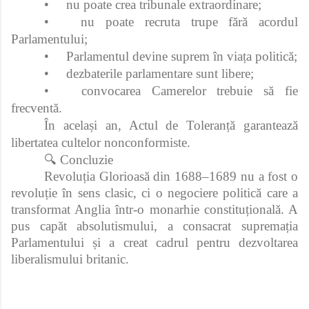
•
nu poate crea tribunale extraordinare;
•
nu poate recruta trupe fără acordul
Parlamentului;
•
Parlamentul devine suprem în viața politică;
•
dezbaterile parlamentare sunt libere;
•
convocarea Camerelor trebuie să fie
frecventă.
În același an, Actul de Toleranță garantează
libertatea cultelor nonconformiste.
🔍 Concluzie
Revoluția Glorioasă din 1688–1689 nu a fost o
revoluție în sens clasic, ci o negociere politică care a
transformat Anglia într-o monarhie constituțională. A
pus capăt absolutismului, a consacrat supremația
Parlamentului și a creat cadrul pentru dezvoltarea
liberalismului britanic.