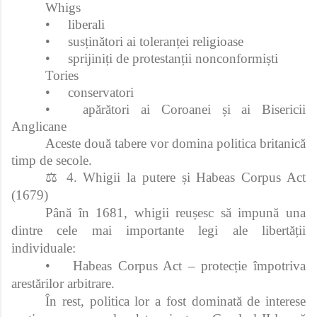
Whigs
•
liberali
•
susținători ai toleranței religioase
•
sprijiniți de protestanții nonconformiști
Tories
•
conservatori
•
apărători ai Coroanei și ai Bisericii
Anglicane
Aceste două tabere vor domina politica britanică
timp de secole.
⚖ 4. Whigii la putere și Habeas Corpus Act
(1679)
Până în 1681, whigii reușesc să impună una
dintre cele mai importante legi ale libertății
individuale:
•
Habeas Corpus Act – protecție împotriva
arestărilor arbitrare.
În rest, politica lor a fost dominată de interese