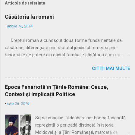
Articole de referinta
Căsătoria la romani
-
aprilie 16, 2014
Dreptul roman a cunoscut două forme fundamentale de
căsătorie, diferențiate prin statutul juridic al femeii și prin
raporturile de putere din cadrul familiei: • căsătoria cum manus
• căsătoria sine manu Multă vreme, singura formă recunoscută
CITIȚI MAI MULTE
și practicată a fost căsătoria cu manus, prin care femeia
trecea sub autoritatea soțului, devenind parte a familiei
acestuia. Spre sfârșitul Republicii, tot mai multe femei au
Epoca Fanariotă în Țările Române: Cauze,
început să evite această subordonare, trăind în uniuni
Context și Implicații Politice
nelegitime. Pentru a limita fenomenul, romanii au recunoscut și
-
iulie 26, 2019
căsătoria fără manus, care permitea femeii să rămână sub
puterea tatălui ei (pater familias), păstrându-și astfel
Sursa imagine: slideshare.net Epoca fanariotă
autonomia patrimonială. ⚖️ Formele căsătoriei cu manus
reprezintă o perioadă distinctă în istoria
Căsătoria cum manus putea fi încheiată în trei modalități
Moldovei și a Țării Românești, marcată de
distincte: 🔹 1. Confarreatio O ceremonie solemnă, rezervată