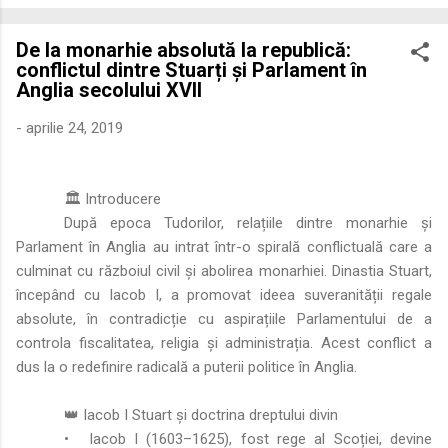
economică extinsă, Dobrogea a devenit un laborator complex
de fuziune etnică și culturală. Urmărirea penetrării elementului
De la monarhie absolută la republică:
roman – în special a cetățenilor romani ( cives Romani ) în
conflictul dintre Stuarți și Parlament în
țesutul urban și rural dobrogean – ne permite să măsurăm cu
Anglia secolului XVII
precizie profunzimea și ritmul procesului de rom...
-
aprilie 24, 2019
🏛️ Introducere
După epoca Tudorilor, relațiile dintre monarhie și
Parlament în Anglia au intrat într-o spirală conflictuală care a
culminat cu războiul civil și abolirea monarhiei. Dinastia Stuart,
începând cu Iacob I, a promovat ideea suveranității regale
absolute, în contradicție cu aspirațiile Parlamentului de a
controla fiscalitatea, religia și administrația. Acest conflict a
dus la o redefinire radicală a puterii politice în Anglia.
👑 Iacob I Stuart și doctrina dreptului divin
•
Iacob I (1603–1625), fost rege al Scoției, devine