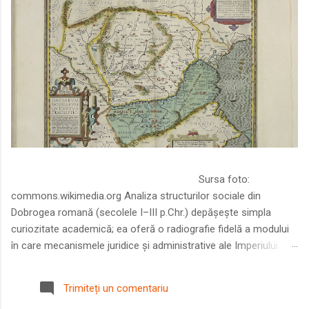
Sursa foto:
commons.wikimedia.org Analiza structurilor sociale din
Dobrogea romană (secolele I–III p.Chr.) depășește simpla
curiozitate academică; ea oferă o radiografie fidelă a modului
în care mecanismele juridice și administrative ale Imperiului
Roman au remodelat spațiul dintre Dunăre și Marea Neagră.
Într-o epocă în care prosperitatea excepțională a lumii romane
Trimiteți un comentariu
era susținută de o mobilitate socială dinamică și de o libertate