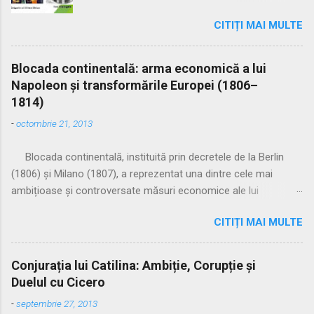
dominația indirectă a Imperiului Otoman prin
patricienilor, în prezența pontifex maximus și a preotului lui
CITIȚI MAI MULTE
numirea de domni greci, proveniți din familii
Jupiter (flamen Dialis). Era o formă sacră, cu puternice
influente din Istanbul. Începută în Moldova în
implicații religioase. 🔹 2. U...
1711 și în Țara Românească în 1716, această
Blocada continentală: arma economică a lui
epocă a fost determinată de o serie de cauze
Napoleon și transformările Europei (1806–
politice, economice și strategice, care au
1814)
redefinit raporturile dintre Poartă și elitele
-
octombrie 21, 2013
locale. 📆 Debutul epocii fanariote • 1711:
începutul epocii fanariote în Moldova • 1716:
Blocada continentală, instituită prin decretele de la Berlin
începutul epocii fanariote în Țara Românească
(1806) și Milano (1807), a reprezentat una dintre cele mai
• Domnii locali sunt înlocuiți cu greci din
ambițioase și controversate măsuri economice ale lui
Istanbul, considerați mai loiali față de Poartă 🔍
Napoleon Bonaparte. Concepută ca o strategie de război
Cauzele instaurării regimului fanariot 1.
CITIȚI MAI MULTE
economic împotriva Marii Britanii — puterea navală dominantă
Neîncrederea în domnii locali • Boierimea
după victoria de la Trafalgar (1805) — blocada urmărea izolarea
românească manifesta tendințe anti-otomane •
economică a insulei și prăbușirea economiei britanice prin
Răscoale și mișcări de eliberare amenințau
Conjurația lui Catilina: Ambiție, Corupție și
interzicerea comerțului cu Europa continentală. Obiectivele și
suzeranitatea otomană 2. Ruinarea boierimii •
Duelul cu Cicero
limitele blocadei Blocada interzicea: • accesul navelor britanice
Condiții economice precare → boierii nu mai
-
septembrie 27, 2013
în porturile Imperiului și ale aliaților săi • acostarea vaselor
puteau concura financiar pentru scaunul d...