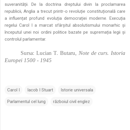
suveranității. De la doctrina dreptului divin la proclamarea
republicii, Anglia a trecut printr-o revoluție constituțională care
a influențat profund evoluția democrației moderne. Execuția
regelui Carol I a marcat sfârșitul absolutismului monarhic și
începutul unei noi ordini politice bazate pe supremația legii și
controlul parlamentar.
Sursa: Lucian T. Butaru,
Note de curs. Istoria
Europei 1500 - 1945
Carol I
Iacob I Stuart
Istorie universala
Parlamentul cel lung
războiul civil englez
C
o