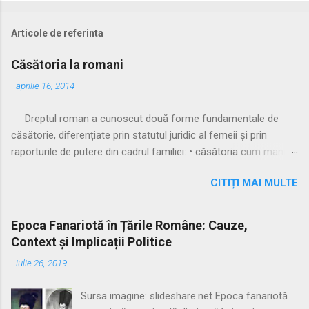
Articole de referinta
Căsătoria la romani
-
aprilie 16, 2014
Dreptul roman a cunoscut două forme fundamentale de
căsătorie, diferențiate prin statutul juridic al femeii și prin
raporturile de putere din cadrul familiei: • căsătoria cum manus
• căsătoria sine manu Multă vreme, singura formă recunoscută
CITIȚI MAI MULTE
și practicată a fost căsătoria cu manus, prin care femeia
trecea sub autoritatea soțului, devenind parte a familiei
acestuia. Spre sfârșitul Republicii, tot mai multe femei au
Epoca Fanariotă în Țările Române: Cauze,
început să evite această subordonare, trăind în uniuni
Context și Implicații Politice
nelegitime. Pentru a limita fenomenul, romanii au recunoscut și
-
iulie 26, 2019
căsătoria fără manus, care permitea femeii să rămână sub
puterea tatălui ei (pater familias), păstrându-și astfel
Sursa imagine: slideshare.net Epoca fanariotă
autonomia patrimonială. ⚖️ Formele căsătoriei cu manus