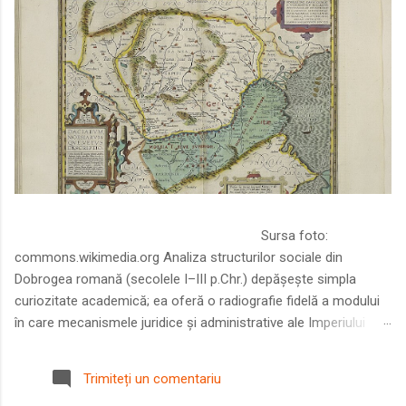
Sursa foto:
commons.wikimedia.org Analiza structurilor sociale din
Dobrogea romană (secolele I–III p.Chr.) depășește simpla
curiozitate academică; ea oferă o radiografie fidelă a modului
în care mecanismele juridice și administrative ale Imperiului
Roman au remodelat spațiul dintre Dunăre și Marea Neagră.
Într-o epocă în care prosperitatea excepțională a lumii romane
Trimiteți un comentariu
era susținută de o mobilitate socială dinamică și de o libertate