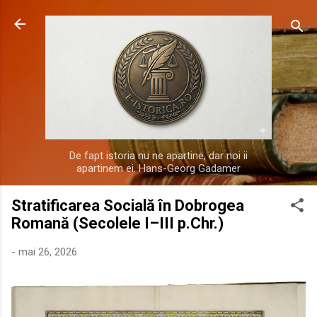
Treceți la conținutul principal
De fapt istoria nu ne apartine, dar noi ii
apartinem ei. Hans-Georg Gadamer
Stratificarea Socială în Dobrogea
Romană (Secolele I–III p.Chr.)
-
mai 26, 2026