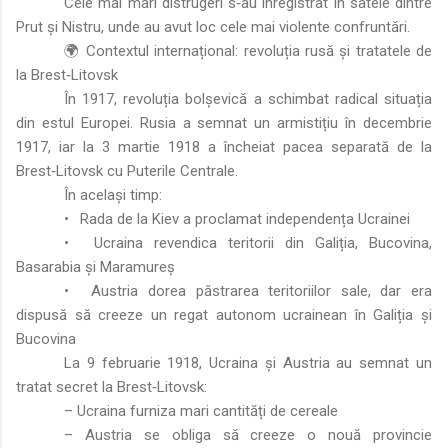
Cele mai mari distrugeri s‑au înregistrat în satele dintre
Prut și Nistru, unde au avut loc cele mai violente confruntări.
🌍 Contextul internațional: revoluția rusă și tratatele de
la Brest‑Litovsk
În 1917, revoluția bolșevică a schimbat radical situația
din estul Europei. Rusia a semnat un armistițiu în decembrie
1917, iar la 3 martie 1918 a încheiat pacea separată de la
Brest‑Litovsk cu Puterile Centrale.
În același timp:
•
Rada de la Kiev a proclamat independența Ucrainei
•
Ucraina revendica teritorii din Galiția, Bucovina,
Basarabia și Maramureș
•
Austria dorea păstrarea teritoriilor sale, dar era
dispusă să creeze un regat autonom ucrainean în Galiția și
Bucovina
La 9 februarie 1918, Ucraina și Austria au semnat un
tratat secret la Brest‑Litovsk:
– Ucraina furniza mari cantități de cereale
– Austria se obliga să creeze o nouă provincie