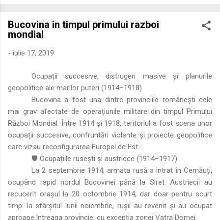
economică extinsă, Dobrogea a devenit un laborator complex
de fuziune etnică și culturală. Urmărirea penetrării elementului
Bucovina in timpul primului razboi
roman – în special a cetățenilor romani ( cives Romani ) în
mondial
țesutul urban și rural dobrogean – ne permite să măsurăm cu
precizie profunzimea și ritmul procesului de rom...
-
iulie 17, 2019
Ocupații succesive, distrugeri masive și planurile
geopolitice ale marilor puteri (1914–1918)
Bucovina a fost una dintre provinciile românești cele
mai grav afectate de operațiunile militare din timpul Primului
Război Mondial. Între 1914 și 1918, teritoriul a fost scena unor
ocupații succesive, confruntări violente și proiecte geopolitice
care vizau reconfigurarea Europei de Est.
🛡️ Ocupațiile rusești și austriece (1914–1917)
La 2 septembrie 1914, armata rusă a intrat în Cernăuți,
ocupând rapid nordul Bucovinei până la Siret. Austriecii au
recucerit orașul la 20 octombrie 1914, dar doar pentru scurt
timp: la sfârșitul lunii noiembrie, rușii au revenit și au ocupat
aproape întreaga provincie, cu excepția zonei Vatra Dornei.