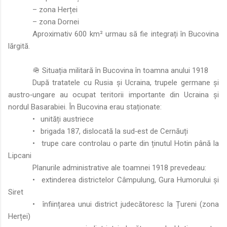
– zona Herței
– zona Dornei
Aproximativ 600 km² urmau să fie integrați în Bucovina
lărgită.
🪖 Situația militară în Bucovina în toamna anului 1918
După tratatele cu Rusia și Ucraina, trupele germane și
austro‑ungare au ocupat teritorii importante din Ucraina și
nordul Basarabiei. În Bucovina erau staționate:
•
unități austriece
•
brigada 187, dislocată la sud‑est de Cernăuți
•
trupe care controlau o parte din ținutul Hotin până la
Lipcani
Planurile administrative ale toamnei 1918 prevedeau:
•
extinderea districtelor Câmpulung, Gura Humorului și
Siret
•
înființarea unui district judecătoresc la Țureni (zona
Herței)