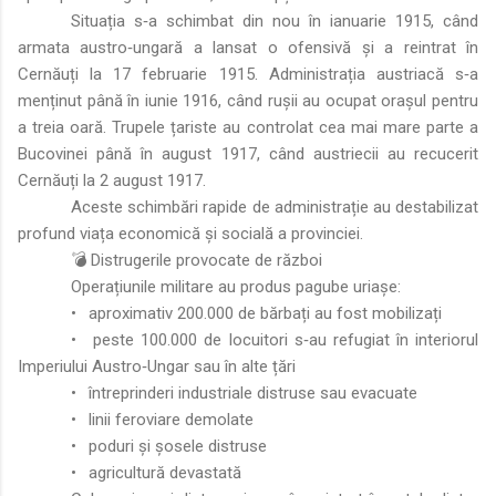
Situația s‑a schimbat din nou în ianuarie 1915, când
armata austro‑ungară a lansat o ofensivă și a reintrat în
Cernăuți la 17 februarie 1915. Administrația austriacă s‑a
menținut până în iunie 1916, când rușii au ocupat orașul pentru
a treia oară. Trupele țariste au controlat cea mai mare parte a
Bucovinei până în august 1917, când austriecii au recucerit
Cernăuți la 2 august 1917.
Aceste schimbări rapide de administrație au destabilizat
profund viața economică și socială a provinciei.
💣 Distrugerile provocate de război
Operațiunile militare au produs pagube uriașe:
•
aproximativ 200.000 de bărbați au fost mobilizați
•
peste 100.000 de locuitori s‑au refugiat în interiorul
Imperiului Austro‑Ungar sau în alte țări
•
întreprinderi industriale distruse sau evacuate
•
linii feroviare demolate
•
poduri și șosele distruse
•
agricultură devastată