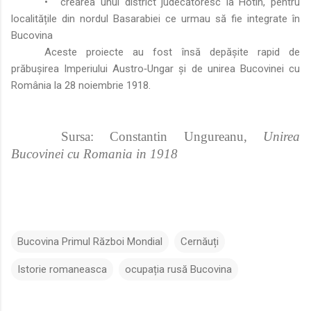
•
crearea unui district judecătoresc la Hotin, pentru
localitățile din nordul Basarabiei ce urmau să fie integrate în
Bucovina
Aceste proiecte au fost însă depășite rapid de
prăbușirea Imperiului Austro‑Ungar și de unirea Bucovinei cu
România la 28 noiembrie 1918.
Sursa: Constantin Ungureanu,
Unirea
Bucovinei cu Romania in 1918
Bucovina Primul Război Mondial
Cernăuți
Istorie romaneasca
ocupația rusă Bucovina
C